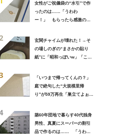
1
女性がご祝儀袋の“水引”で作
ったのは……「うわわ
ー！」 もらったら感激のデ
ザインに「こんなかわいい水
2
引見たのは初めて」
玄関チャイムが壊れた！→そ
の場しのぎの“まさかの貼り
紙”に「昭和っぽいw」「こん
なん貼ったら連呼やで」
3
「いつまで帰ってくんの？」
庭で絶句した“大規模里帰
り”が59万再生「巣立てよぉぉ
ぉ…」「ずっとのおうち？」
4
築60年団地で暮らす40代独身
男性、真夏にスーパーの割引
品で作るのは…… 「うわ