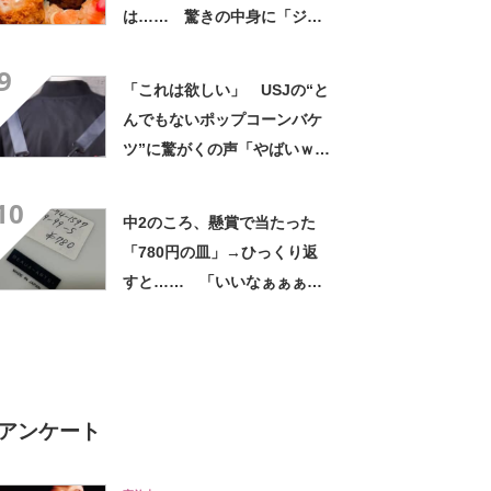
は…… 驚きの中身に「ジイ
ジの派遣お願いします」「孫
9
だった気がしてきた」
「これは欲しい」 USJの“と
んでもないポップコーンバケ
ツ”に驚がくの声「やばいｗ
ｗ」「天才的発想」
10
中2のころ、懸賞で当たった
「780円の皿」→ひっくり返
すと…… 「いいなぁぁぁぁ
ぁ！」まさかのお宝に「胸熱
ですね……」
アンケート