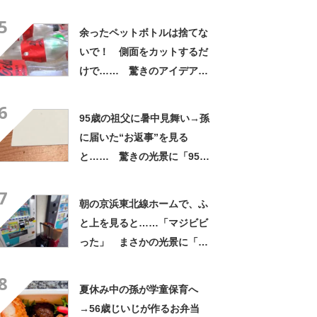
ー」「ホント豪華な夕飯」
5
余ったペットボトルは捨てな
いで！ 側面をカットするだ
けで…… 驚きのアイデアに
「すてきなアイデア！」「目
6
からウロコの発想」【海外】
95歳の祖父に暑中見舞い→孫
に届いた“お返事”を見る
と…… 驚きの光景に「95歳
と思えません」「朝から泣
7
く」
朝の京浜東北線ホームで、ふ
と上を見ると……「マジビビ
った」 まさかの光景に「こ
れは焦る」「利用してるのに
8
気が付かなかった」
夏休み中の孫が学童保育へ
→56歳じいじが作るお弁当