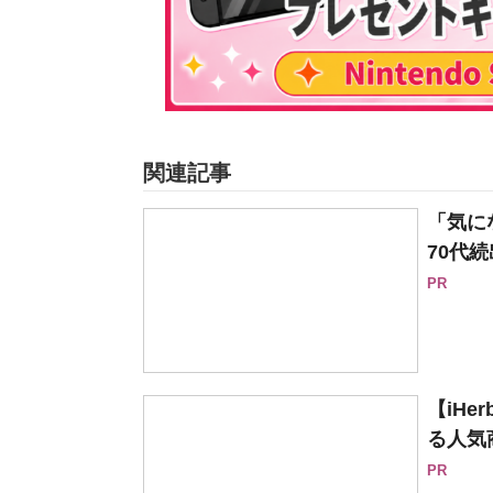
関連記事
「気に
70代続
PR
【iH
る人気
PR