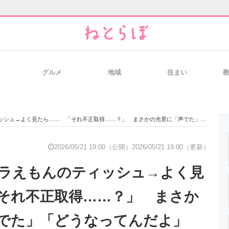
グルメ
地域
住まい
と未来を見通す
スマホと通信の最新トレンド
進化するPCとデ
→よく見たら…… 「それ不正取得……？」 まさかの光景に「声でた」「どうなってんだよ」
のいまが分かる
企業ITのトレンドを詳説
経営リーダーの
2026/05/21 19:00（公開）
2026/05/21 19:00（更新）
ラえもんのティッシュ→よく見
T製品の総合サイト
IT製品の技術・比較・事例
製造業のIT導入
それ不正取得……？」 まさか
でた」「どうなってんだよ」