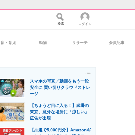
検索
ログイン
教育・育児
動物
リサーチ
会員記事
バイスの未来
好きが集まる 比べて選べる
- PR -
スマホの写真／動画をもう一段
コミュニティ
マーケ×ITの今がよく分かる
安全に 買い切りクラウドストレ
ージ
【ちょうど目に入る！】猛暑の
・活用を支援
東京、意外な場所に「涼しい」
広告が出現
【抽選で5,000円分】Amazonギ