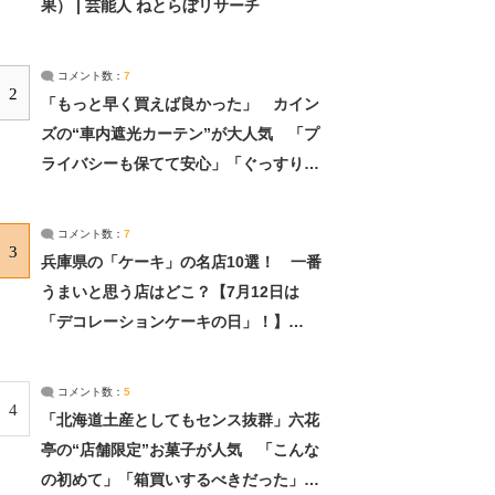
果） | 芸能人 ねとらぼリサーチ
コメント数：
7
2
「もっと早く買えば良かった」 カイン
ズの“車内遮光カーテン”が大人気 「プ
ライバシーも保てて安心」「ぐっすり眠
れました」（2/2） | ライフ ねとらぼリ
サーチ：2ページ目
コメント数：
7
3
兵庫県の「ケーキ」の名店10選！ 一番
うまいと思う店はどこ？【7月12日は
「デコレーションケーキの日」！】
（2/4） | 兵庫県 ねとらぼリサーチ：2ペ
ージ目
コメント数：
5
4
「北海道土産としてもセンス抜群」六花
亭の“店舗限定”お菓子が人気 「こんな
の初めて」「箱買いするべきだった」