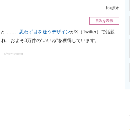
ニクス専門サイト
電子設計の基本と応用
エネルギーの専
河原木
目次を表示
と……。
思わず目を疑うデザイン
がX（Twitter）で話題
れ、およそ3万件の“いいね”を獲得しています。
advertisement