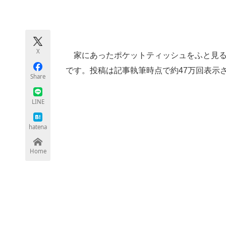
モノづくり技術者専門サイト
エレクトロ
X
家にあったポケットティッシュをふと見る
ちょっと気になるネットの話題
です。投稿は記事執筆時点で約47万回表示さ
Share
LINE
hatena
Home