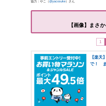
協力：やこ（
@yacosuke
）さん
【画像】まさ
1
【楽天】
で！ 