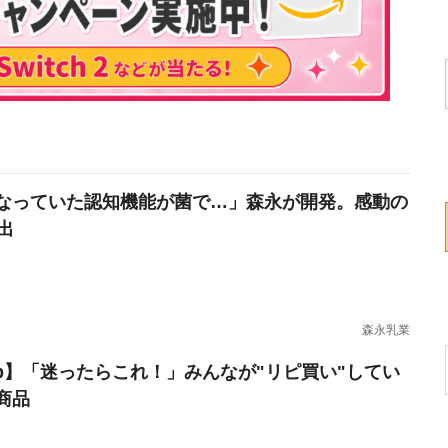
なっていた認知機能が菌で…」森永が開発。感動の
出
森永乳業
erb】「迷ったらこれ！」みんなが"リピ買い"してい
商品