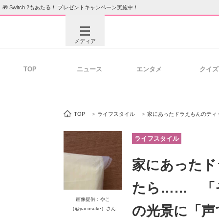
🎁 Switch 2もあたる！ プレゼントキャンペーン実施中！
メディア
TOP
ニュース
エンタメ
クイズ
注目記事を集めた総合ページ
ITの今
TOP
>
ライフスタイル
>
家にあったドラえもんのティッシュ
ビジネスと働き方のヒント
AI活用
ライフスタイル
家にあったド
ITエンジニア向け専門サイト
企業向けI
たら…… 「
画像提供：やこ
の光景に「声
（@yacosuke）さん