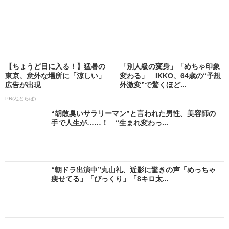
【ちょうど目に入る！】猛暑の
「別人級の変身」「めちゃ印象
東京、意外な場所に「涼しい」
変わる」 IKKO、64歳の“予想
広告が出現
外激変”で驚くほど...
PR(ねとらぼ)
“胡散臭いサラリーマン”と言われた男性、美容師の
手で人生が……！ “生まれ変わっ...
“朝ドラ出演中”丸山礼、近影に驚きの声「めっちゃ
痩せてる」「びっくり」「8キロ太...