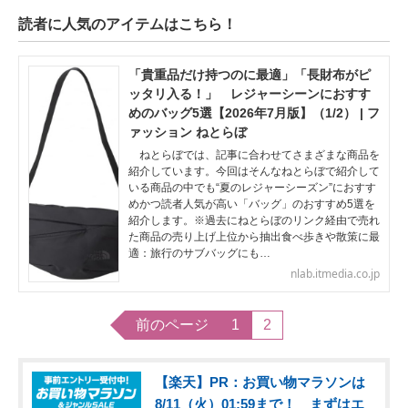
読者に人気のアイテムはこちら！
「貴重品だけ持つのに最適」「長財布がピ
ッタリ入る！」 レジャーシーンにおすす
めのバッグ5選【2026年7月版】（1/2） | フ
ァッション ねとらぼ
ねとらぼでは、記事に合わせてさまざまな商品を
紹介しています。今回はそんなねとらぼで紹介して
いる商品の中でも“夏のレジャーシーズン”におすす
めかつ読者人気が高い「バッグ」のおすすめ5選を
紹介します。※過去にねとらぼのリンク経由で売れ
た商品の売り上げ上位から抽出食べ歩きや散策に最
適：旅行のサブバッグにも…
nlab.itmedia.co.jp
前のページ
1
2
【楽天】PR：お買い物マラソンは
8/11（火）01:59まで！ まずはエ