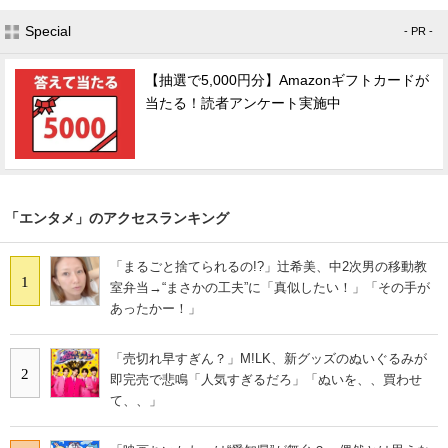
Special
- PR -
【抽選で5,000円分】Amazonギフトカードが
当たる！読者アンケート実施中
「エンタメ」のアクセスランキング
「まるごと捨てられるの!?」辻希美、中2次男の移動教
1
室弁当→“まさかの工夫”に「真似したい！」「その手が
あったかー！」
「売切れ早すぎん？」M!LK、新グッズのぬいぐるみが
2
即完売で悲鳴「人気すぎるだろ」「ぬいを、、買わせ
て、、」