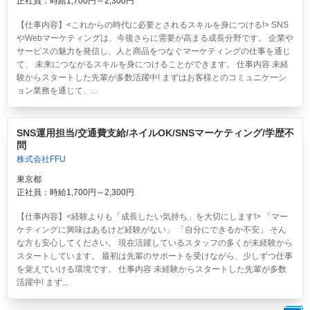
正社員：時給1,700円～2,300円
【仕事内容】<これからの時代に必要とされるスキルを身につける!> SNS
やWebマーケティングは、今後さらに需要が高まる成長分野です。 企業や
サービスの魅力を発信し、人と商品をつなぐマーケティングの仕事を通じ
て、 未来につながるスキルを身につけることができます。 仕事内容 未経
験からスタートした先輩が多数活躍中! まずはお客様とのコミュニケーシ
ョン業務を通じて、...
SNS運用担当/交通費支給/ネイルOK/SNSマーケティング/学歴不
問
株式会社FFU
東京都
正社員：時給1,700円～2,300円
【仕事内容】<経験よりも「成長したい気持ち」を大切にします!> 「マー
ケティングに興味はあるけど経験がない」 「自分にできるか不安」 そん
な方も安心してください。 現在活躍しているスタッフの多くが未経験から
スタートしています。 最初は先輩のサポートを受けながら、少しずつ仕事
を覚えていける環境です。 仕事内容 未経験からスタートした先輩が多数
活躍中! まず...