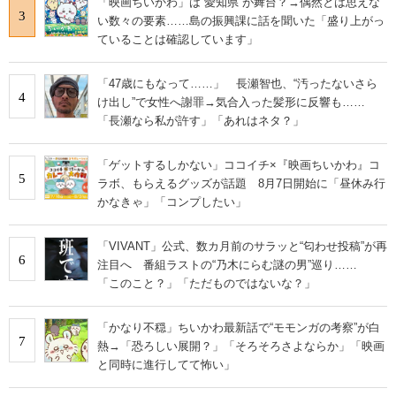
「映画ちいかわ」は“愛知県”が舞台？→偶然とは思えな
3
い数々の要素……島の振興課に話を聞いた「盛り上がっ
ていることは確認しています」
「47歳にもなって……」 長瀬智也、“汚ったないさら
4
け出し”で女性へ謝罪→気合入った髪形に反響も……
「長瀬なら私が許す」「あれはネタ？」
「ゲットするしかない」ココイチ×『映画ちいかわ』コ
5
ラボ、もらえるグッズが話題 8月7日開始に「昼休み行
かなきゃ」「コンプしたい」
「VIVANT」公式、数カ月前のサラッと“匂わせ投稿”が再
6
注目へ 番組ラストの“乃木にらむ謎の男”巡り……
「このこと？」「ただものではないな？」
「かなり不穏」ちいかわ最新話で“モモンガの考察”が白
7
熱→「恐ろしい展開？」「そろそろさよならか」「映画
と同時に進行してて怖い」