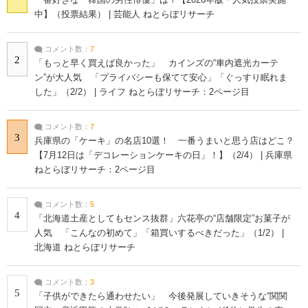
中】（投票結果） | 芸能人 ねとらぼリサーチ
コメント数：
7
2
「もっと早く買えば良かった」 カインズの“車内遮光カーテ
ン”が大人気 「プライバシーも保てて安心」「ぐっすり眠れま
した」（2/2） | ライフ ねとらぼリサーチ：2ページ目
コメント数：
7
3
兵庫県の「ケーキ」の名店10選！ 一番うまいと思う店はどこ？
【7月12日は「デコレーションケーキの日」！】（2/4） | 兵庫県
ねとらぼリサーチ：2ページ目
コメント数：
5
4
「北海道土産としてもセンス抜群」六花亭の“店舗限定”お菓子が
人気 「こんなの初めて」「箱買いするべきだった」（1/2） |
北海道 ねとらぼリサーチ
コメント数：
3
5
「子供ができたら通わせたい」 今後発展していきそうな“関関