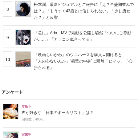
松本潤、最新ビジュアルとご報告に「え？全盛期並みで
8
は？」「もうすぐ43歳とは信じられない」「少し痩せ
た？」と反響
「急に」Ado、MVで素顔を公開し騒然「ついにご尊顔
9
が……」「カラコン似合ってる」
「映画ちいかわ」のウエハースを購入→開けると……
10
「人の心ないんか」“衝撃の中身”に騒然「ヒィッ」「心
折られる」
アンケート
実施中
声が好きな「日本のボーカリスト」は？
回答数：49376
実施中