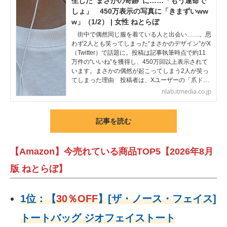
生した“まさかの奇跡”に……「もう運命で
しょ」 450万表示の写真に「きまずいww
w」（1/2） | 女性 ねとらぼ
街中で偶然同じ服を着ている人と出会い……。思
わず2人とも笑ってしまった“まさかのデザイン”がX
（Twitter）で話題に。投稿は記事執筆時点で約11
万件の“いいね”を獲得し、450万回以上表示されて
います。まさかの偶然が起こってしまう2人が笑っ
てしまった理由 投稿者は、Xユーザーの「爪ド…
nlab.itmedia.co.jp
記事を読む
【Amazon】今売れている商品TOP5【2026年8月
版 ねとらぼ】
1位：
【
30％OFF
】
[ザ・ノース・フェイス]
トートバッグ ジオフェイストート