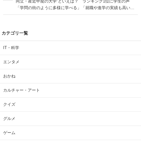
同立・産近甲龍の大学”といえば？ ランキング1位に学生の声
「学問の街のように多様に学べる」「就職や進学の実績も高い」
| 大学 ねとらぼリサーチ
カテゴリ一覧
IT・科学
エンタメ
おかね
カルチャー・アート
クイズ
グルメ
ゲーム