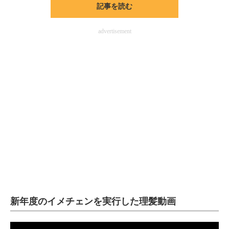
記事を読む
ITの今と未来を見通す
advertisement
スマホと通信の最新トレンド
進化するPCとデバイスの未来
好きが集まる 比べて選べる
ビジネスと働き方のヒント
AI活用のいまが分かる
企業ITのトレンドを詳説
経営リーダーのコミュニティ
マーケ×ITの今がよく分かる
新年度のイメチェンを実行した理髪動画
ITエンジニア向け専門サイト