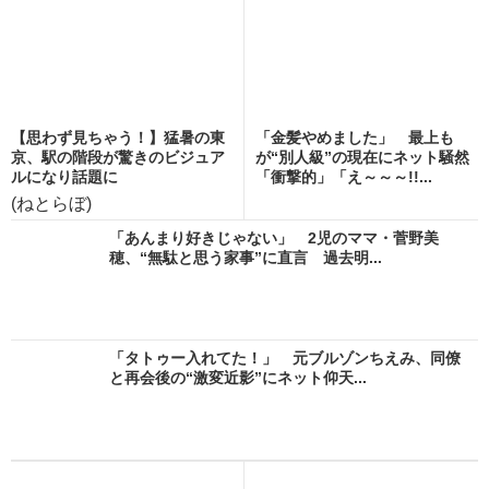
【思わず見ちゃう！】猛暑の東
「金髪やめました」 最上も
京、駅の階段が驚きのビジュア
が“別人級”の現在にネット騒然
ルになり話題に
「衝撃的」「え～～～!!...
(ねとらぼ)
「あんまり好きじゃない」 2児のママ・菅野美
穂、“無駄と思う家事”に直言 過去明...
「タトゥー入れてた！」 元ブルゾンちえみ、同僚
と再会後の“激変近影”にネット仰天...