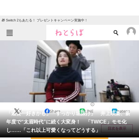
🎁 Switch 2もあたる！ プレゼントキャンペーン実施中！
ねとらぼメニュー
TOP
ニュース
エンタメ
クイズ
グルメ
地域
住まい
教育・育児
動物
リサーチ
エンタメ
2026/05/20 23:30（公開）
X
Share
LINE
hatena
会員記事
「過去一好きかも」「すっかり垢抜け」 井上咲楽、新
年度で“太眉時代”に続く大変身！ 「TWICE」モモ化
メディア
目次を表示
し……「これ以上可愛くなってどうする」
注目記事を集めた総合ページ