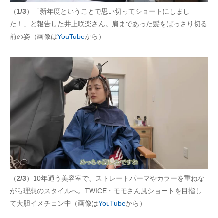
（
1/3
）「新年度ということで思い切ってショートにしまし
た！」と報告した井上咲楽さん。肩まであった髪をばっさり切る
前の姿（画像は
YouTube
から）
（
2/3
）10年通う美容室で、ストレートパーマやカラーを重ねな
がら理想のスタイルへ。TWICE・モモさん風ショートを目指し
て大胆イメチェン中（画像は
YouTube
から）