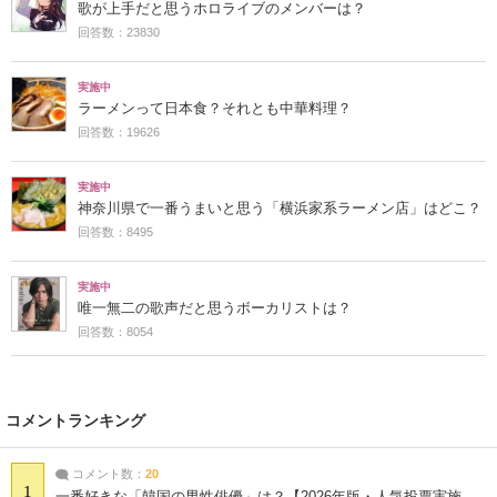
歌が上手だと思うホロライブのメンバーは？
回答数：23830
実施中
ラーメンって日本食？それとも中華料理？
回答数：19626
実施中
神奈川県で一番うまいと思う「横浜家系ラーメン店」はどこ？
回答数：8495
実施中
唯一無二の歌声だと思うボーカリストは？
回答数：8054
コメントランキング
コメント数：
20
1
一番好きな「韓国の男性俳優」は？【2026年版・人気投票実施