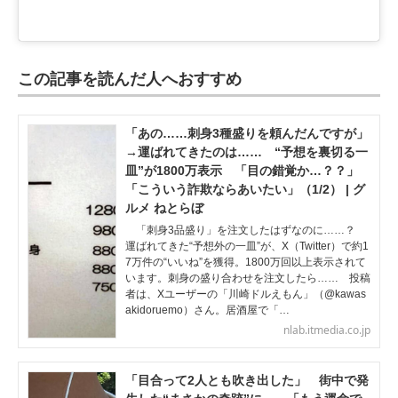
この記事を読んだ人へおすすめ
「あの……刺身3種盛りを頼んだんですが」
→運ばれてきたのは…… “予想を裏切る一
皿”が1800万表示 「目の錯覚か…？？」
「こういう詐欺ならあいたい」（1/2） | グ
ルメ ねとらぼ
「刺身3品盛り」を注文したはずなのに……？
運ばれてきた“予想外の一皿”が、X（Twitter）で約1
7万件の“いいね”を獲得。1800万回以上表示されて
います。刺身の盛り合わせを注文したら…… 投稿
者は、Xユーザーの「川崎ドルえもん」（@kawas
akidoruemo）さん。居酒屋で「…
nlab.itmedia.co.jp
「目合って2人とも吹き出した」 街中で発