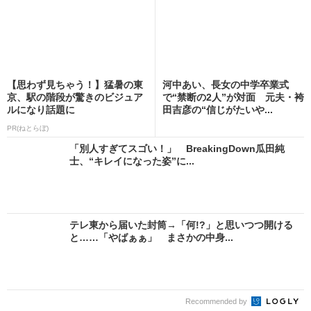
【思わず見ちゃう！】猛暑の東
河中あい、長女の中学卒業式
京、駅の階段が驚きのビジュア
で“禁断の2人”が対面 元夫・袴
ルになり話題に
田吉彦の“信じがたいや...
PR(ねとらぼ)
「別人すぎてスゴい！」 BreakingDown瓜田純
士、“キレイになった姿”に...
テレ東から届いた封筒→「何!?」と思いつつ開ける
と……「やばぁぁ」 まさかの中身...
Recommended by