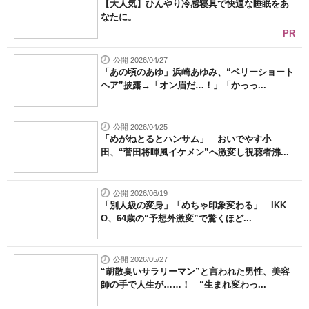
【大人気】ひんやり冷感寝具で快適な睡眠をあ
なたに。
PR
公開 2026/04/27
「あの頃のあゆ」浜崎あゆみ、“ベリーショート
ヘア”披露→「オン眉だ…！」「かっっ...
公開 2026/04/25
「めがねとるとハンサム」 おいでやす小
田、“菅田将暉風イケメン”へ激変し視聴者沸...
公開 2026/06/19
「別人級の変身」「めちゃ印象変わる」 IKK
O、64歳の“予想外激変”で驚くほど...
公開 2026/05/27
“胡散臭いサラリーマン”と言われた男性、美容
師の手で人生が……！ “生まれ変わっ...