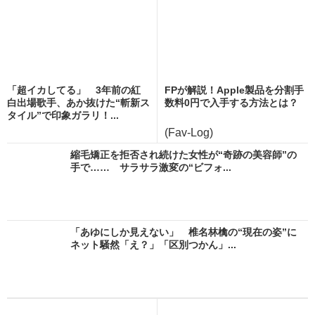
「超イカしてる」 3年前の紅
FPが解説！Apple製品を分割手
白出場歌手、あか抜けた“斬新ス
数料0円で入手する方法とは？
タイル”で印象ガラリ！...
(Fav-Log)
縮毛矯正を拒否され続けた女性が“奇跡の美容師”の
手で…… サラサラ激変の“ビフォ...
「あゆにしか見えない」 椎名林檎の“現在の姿”に
ネット騒然「え？」「区別つかん」...