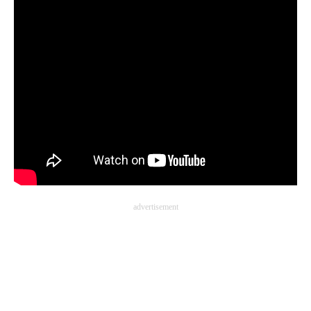
企業向けIT製品の総合サイト
IT製品の技術・比較・事例
製造業のIT導入・活用を支援
モノづくり技術者専門サイト
エレクトロニクス専門サイト
電子設計の基本と応用
エネルギーの専門メディア
advertisement
建設×テクノロジーの最前線
ちょっと気になるネットの話題