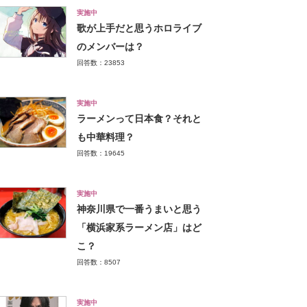
実施中
歌が上手だと思うホロライブ
のメンバーは？
回答数：23853
実施中
ラーメンって日本食？それと
も中華料理？
回答数：19645
実施中
神奈川県で一番うまいと思う
「横浜家系ラーメン店」はど
こ？
回答数：8507
実施中