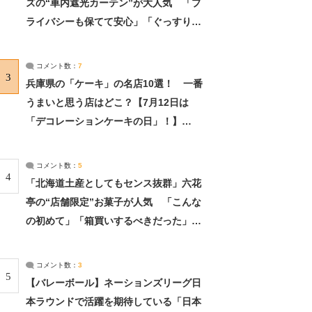
ズの“車内遮光カーテン”が大人気 「プ
ライバシーも保てて安心」「ぐっすり眠
れました」（2/2） | ライフ ねとらぼリ
サーチ：2ページ目
コメント数：
7
3
兵庫県の「ケーキ」の名店10選！ 一番
うまいと思う店はどこ？【7月12日は
「デコレーションケーキの日」！】
（2/4） | 兵庫県 ねとらぼリサーチ：2ペ
ージ目
コメント数：
5
4
「北海道土産としてもセンス抜群」六花
亭の“店舗限定”お菓子が人気 「こんな
の初めて」「箱買いするべきだった」
（1/2） | 北海道 ねとらぼリサーチ
コメント数：
3
5
【バレーボール】ネーションズリーグ日
本ラウンドで活躍を期待している「日本