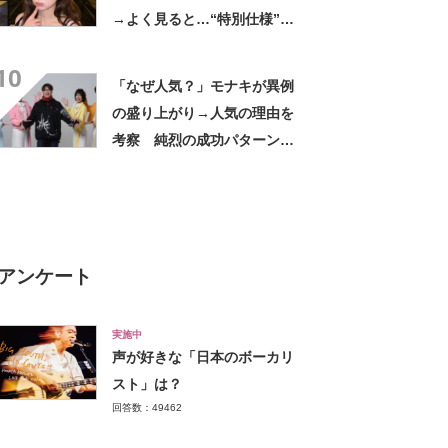
→よく見ると…“特別仕様”に
「すごw」「成功したオタ
10
ク」「世界に一つだけやん」
「なぜ人気？」モナキが異例
「愛がすごい」
の盛り上がり→人気の理由を
考察 純烈の成功パターン
を“令和でアップデート” 共通
点も多数
アンケート
実施中
声が好きな「日本のボーカリ
スト」は？
回答数：49462