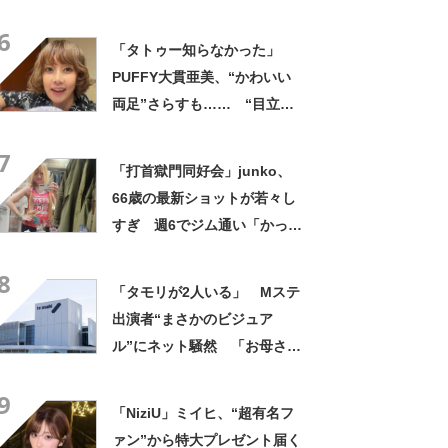
すぎるでしょ」「想像以上に
6
ヤンキー」
「タトゥー知らなかった」
PUFFY大貫亜美、“かわいい
両足”さらすも…… “目立つ
部分”への反響に「実は至る所
7
にビッシリ」「驚く方もたま
「打首獄門同好会」junko、
にいる」
66歳の最新ショットが若々し
すぎ 週6でジム通い「かっこ
よすぎる」「マジでリスペク
8
ト」
「タモリが2人いる」 Mステ
出演者“まさかのビジュア
ル”にネット騒然 「お母さん
が困惑していた」「兄弟みた
9
い」
「NiziU」ミイヒ、“超有名フ
ァン”から特大プレゼント届く