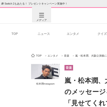
🎁 Switch 2もあたる！ プレゼントキャンペーン実施中！
メディア
TOP
ニュース
エンタメ
クイズ
注目記事を集めた総合ページ
ITの今
TOP
>
エンタメ
>
音楽
>
嵐・松本潤、大阪公演後にJ
ビジネスと働き方のヒント
AI活用
音楽
嵐・松本潤、
松本潤Instagram
ITエンジニア向け専門サイト
企業向けI
のメッセージ
「見せてくれ