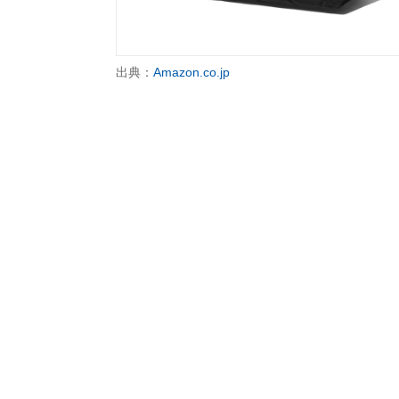
出典：
Amazon.co.jp