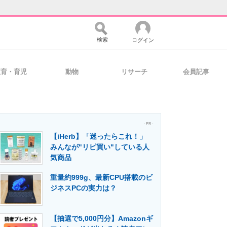
検索
ログイン
教育・育児
動物
リサーチ
会員記事
バイスの未来
好きが集まる 比べて選べる
- PR -
【iHerb】「迷ったらこれ！」
コミュニティ
マーケ×ITの今がよく分かる
みんなが"リピ買い"している人
気商品
重量約999g、最新CPU搭載のビ
・活用を支援
ジネスPCの実力は？
【抽選で5,000円分】Amazonギ