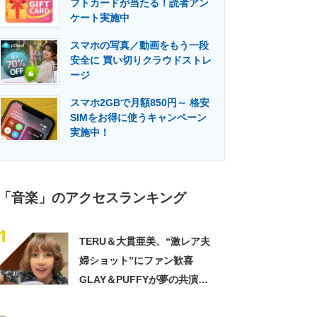
フトカードが当たる！読者アン
門メディア
建設×テクノロジーの最前線
ケート実施中
スマホの写真／動画をもう一段
安全に 買い切りクラウドストレ
ージ
スマホ2GBで月額850円～ 格安
SIMをお得に使うキャンペーン
実施中！
「音楽」のアクセスランキング
1
TERU＆大貫亜美、“激レア夫
婦ショット”にファン歓喜
GLAY＆PUFFYが夢の共演
「旦那おるやん」「夫婦で写