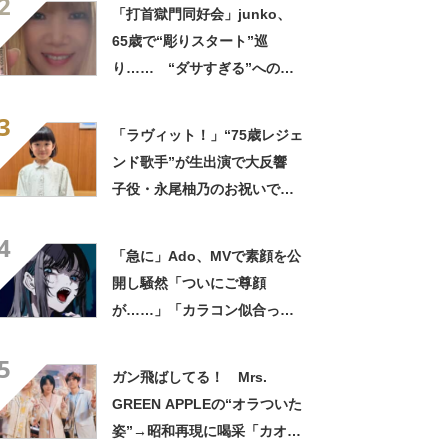
2
ってるの尊い！」
「打首獄門同好会」junko、
65歳で“彫りスタート”巡
り…… “ダサすぎる”への持
論に反響「理由が素敵」「わ
3
たしもデビューしたい」
「ラヴィット！」“75歳レジェ
ンド歌手”が生出演で大反響
子役・永尾柚乃のお祝いで降
臨「テレビで拝めるとは！」
4
「出てくれるんだ!?」
「急に」Ado、MVで素顔を公
開し騒然「ついにご尊顔
が……」「カラコン似合って
る」
5
ガン飛ばしてる！ Mrs.
GREEN APPLEの“オラついた
姿”→昭和再現に喝采「カオス