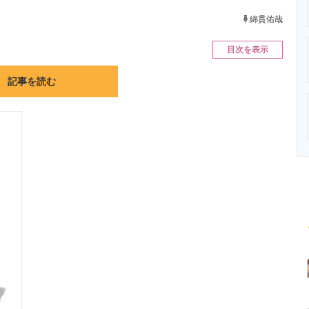
ニクス専門サイト
電子設計の基本と応用
エネルギーの専
綿貫佑哉
目次を表示
記事を読む