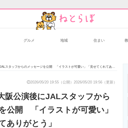
グルメ
地域
住まい
と未来を見通す
スマホと通信の最新トレンド
進化するPCとデ
ALスタッフからのメッセージを公開 「イラストが可愛い」「見せてくれてありがとう」
のいまが分かる
企業ITのトレンドを詳説
経営リーダーの
2026/05/20 19:55（公開）
2026/05/20 19:56（更新）
大阪公演後にJALスタッフから
T製品の総合サイト
IT製品の技術・比較・事例
製造業のIT導入
を公開 「イラストが可愛い」
てありがとう」