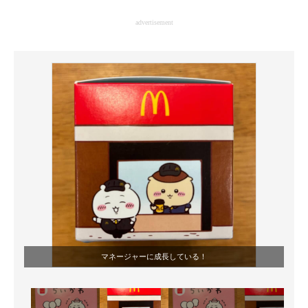
企業向けIT製品の総合サイト
advertisement
IT製品の技術・比較・事例
製造業のIT導入・活用を支援
モノづくり技術者専門サイト
エレクトロニクス専門サイト
電子設計の基本と応用
エネルギーの専門メディア
建設×テクノロジーの最前線
ちょっと気になるネットの話題
マネージャーに成長している！