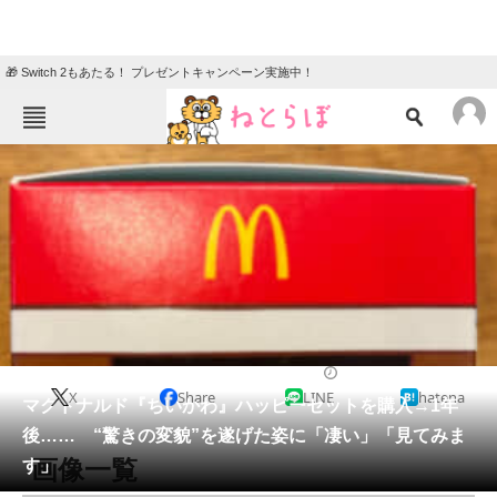
🎁 Switch 2もあたる！ プレゼントキャンペーン実施中！
ねとらぼメニュー
TOP
ニュース
エンタメ
クイズ
グルメ
地域
住まい
教育・育児
動物
リサーチ
ライフスタイル
2026/06/03 08:00（公開）
X
Share
LINE
hatena
会員記事
マクドナルド『ちいかわ』ハッピーセットを購入→1年
後…… “驚きの変貌”を遂げた姿に「凄い」「見てみま
メディア
画像一覧
す」
注目記事を集めた総合ページ