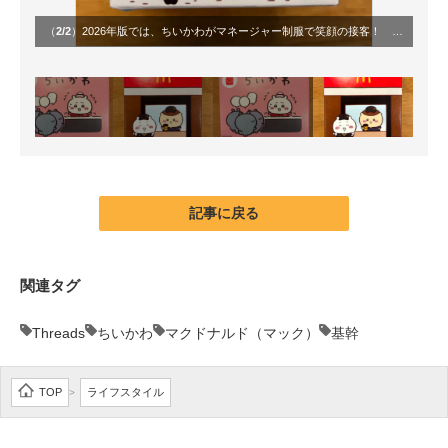
（
2/2
）2026年版では、ちいかわがマネージャー制服で笑顔の接客！ 1年で頼もしさまで身につけた“成長ストーリー”に驚きの声が続出
記事に戻る
関連タグ
Threads
ちいかわ
マクドナルド（マック）
基幹
TOP
ライフスタイル
>