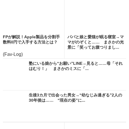
FPが解説！Apple製品を分割手
パパと娘と愛猫が眠る寝室→マ
数料0円で入手する方法とは？
マがのぞくと…… まさかの光
景に「笑ってお腹つりまし...
(Fav-Log)
塾にいる娘から“お願い”LINE→見ると……母「それ
はむり！」 まさかのミスに「...
生後3カ月で出会った男女→“幼なじみ過ぎる”2人の
30年後は…… “現在の姿”に...