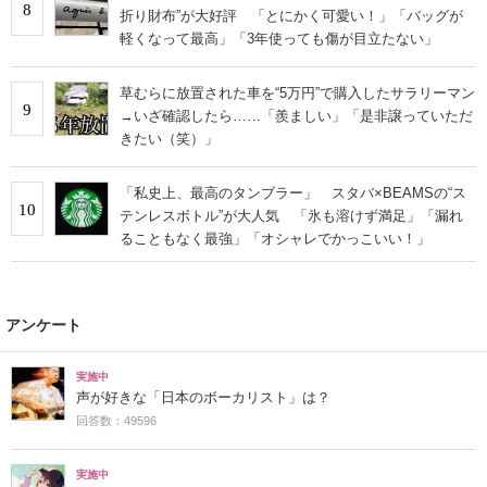
8
折り財布”が大好評 「とにかく可愛い！」「バッグが
軽くなって最高」「3年使っても傷が目立たない」
草むらに放置された車を“5万円”で購入したサラリーマン
9
→いざ確認したら……「羨ましい」「是非譲っていただ
きたい（笑）」
「私史上、最高のタンブラー」 スタバ×BEAMSの“ス
10
テンレスボトル”が大人気 「氷も溶けず満足」「漏れ
ることもなく最強」「オシャレでかっこいい！」
アンケート
実施中
声が好きな「日本のボーカリスト」は？
回答数：49596
実施中