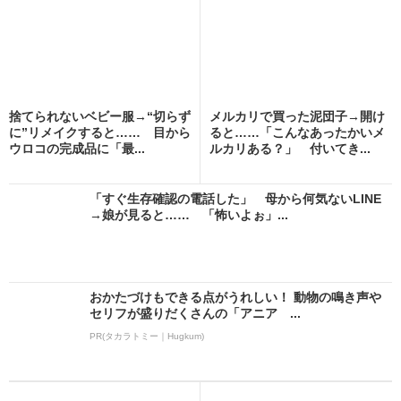
捨てられないベビー服→“切らず
メルカリで買った泥団子→開け
に”リメイクすると…… 目から
ると……「こんなあったかいメ
ウロコの完成品に「最...
ルカリある？」 付いてき...
「すぐ生存確認の電話した」 母から何気ないLINE
→娘が見ると…… 「怖いよぉ」...
おかたづけもできる点がうれしい！ 動物の鳴き声や
セリフが盛りだくさんの「アニア ...
PR(タカラトミー｜Hugkum)