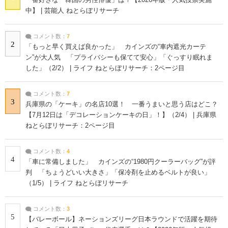
中】 | 芸能人 ねとらぼリサーチ
コメント数：
7
2
「もっと早く買えば良かった」 カインズの“車内遮光カーテ
ン”が大人気 「プライバシーも保てて安心」「ぐっすり眠れま
した」（2/2） | ライフ ねとらぼリサーチ：2ページ目
コメント数：
7
3
兵庫県の「ケーキ」の名店10選！ 一番うまいと思う店はどこ？
【7月12日は「デコレーションケーキの日」！】（2/4） | 兵庫県
ねとらぼリサーチ：2ページ目
コメント数：
4
4
「車に常備しました」 カインズの“1980円クーラーバッグ”が評
判 「ちょうどいい大きさ」「保冷剤を止めるベルトが良い」
（1/5） | ライフ ねとらぼリサーチ
コメント数：
3
5
【バレーボール】ネーションズリーグ日本ラウンドで活躍を期待