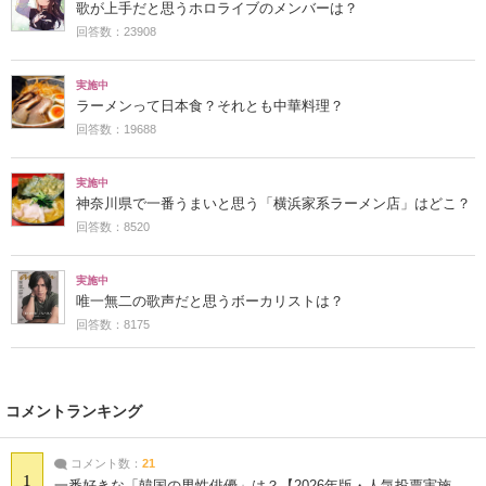
歌が上手だと思うホロライブのメンバーは？
回答数：23908
実施中
ラーメンって日本食？それとも中華料理？
回答数：19688
実施中
神奈川県で一番うまいと思う「横浜家系ラーメン店」はどこ？
回答数：8520
実施中
唯一無二の歌声だと思うボーカリストは？
回答数：8175
コメントランキング
コメント数：
21
1
一番好きな「韓国の男性俳優」は？【2026年版・人気投票実施