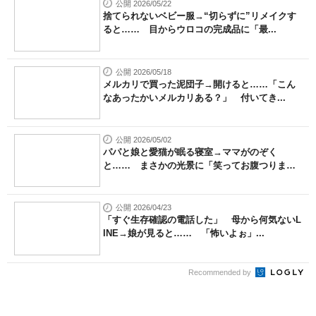
公開 2026/05/22
捨てられないベビー服→“切らずに”リメイクす
ると…… 目からウロコの完成品に「最...
公開 2026/05/18
メルカリで買った泥団子→開けると……「こん
なあったかいメルカリある？」 付いてき...
公開 2026/05/02
パパと娘と愛猫が眠る寝室→ママがのぞく
と…… まさかの光景に「笑ってお腹つりま
し...
公開 2026/04/23
「すぐ生存確認の電話した」 母から何気ないL
INE→娘が見ると…… 「怖いよぉ」...
Recommended by