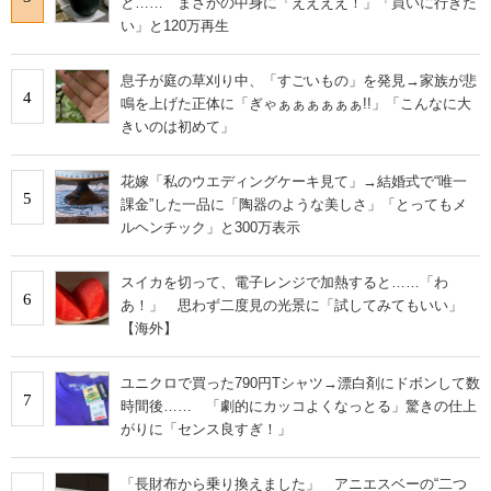
と…… まさかの中身に「ええええ！」「買いに行きた
い」と120万再生
息子が庭の草刈り中、「すごいもの」を発見→家族が悲
4
鳴を上げた正体に「ぎゃぁぁぁぁぁぁ!!」「こんなに大
きいのは初めて」
花嫁「私のウエディングケーキ見て」→結婚式で“唯一
5
課金”した一品に「陶器のような美しさ」「とってもメ
ルヘンチック」と300万表示
スイカを切って、電子レンジで加熱すると……「わ
6
あ！」 思わず二度見の光景に「試してみてもいい」
【海外】
ユニクロで買った790円Tシャツ→漂白剤にドボンして数
7
時間後…… 「劇的にカッコよくなっとる」驚きの仕上
がりに「センス良すぎ！」
「長財布から乗り換えました」 アニエスベーの“二つ