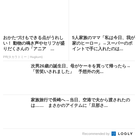
おかたづけもできる点がうれし
5人家族のママ「私は今日、我が
い！ 動物の鳴き声やセリフが盛
家のヒーロー」→スーパーのポ
りだくさんの「アニア ...
イントで手に入れたのは...
PR(タカラトミー｜Hugkum)
次男26歳の誕生日、母がケーキを買って帰ったら→
「苦笑いされました」 予想外の光...
家族旅行で長崎へ→当日、空港で夫から渡されたの
は…… まさかのアイテムに「旦那さ...
Recommended by