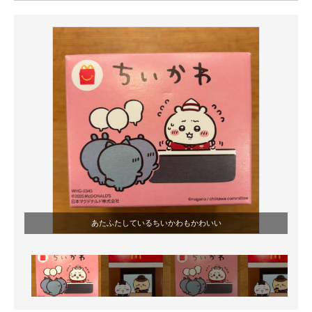
ITの今と未来を見通す
スマホと通信の最新トレンド
進化するPCとデバイスの未来
好きが集まる 比べて選べる
ビジネスと働き方のヒント
AI活用のいまが分かる
企業ITのトレンドを詳説
あたふたしているちいかわもかわいい
経営リーダーのコミュニティ
マーケ×ITの今がよく分かる
ITエンジニア向け専門サイト