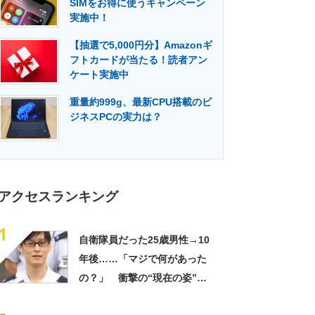
SIMをお得に使うキャンペーン
門メディア
建設×テクノロジーの最前線
実施中！
【抽選で5,000円分】Amazonギ
フトカードが当たる！読者アン
ケート実施中
重量約999g、最新CPU搭載のビ
ジネスPCの実力は？
アクセスランキング
1
自衛隊員だった25歳男性→10
年後……「マジで何があった
の？」 衝撃の“現在の姿”が
180万再生「別人…？」「好