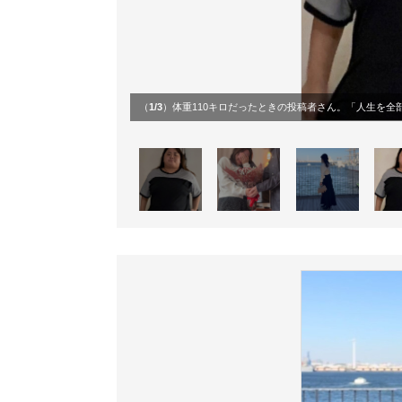
（
1/3
）体重110キロだったときの投稿者さん。「人生を全部諦めてた。できるだけ目立