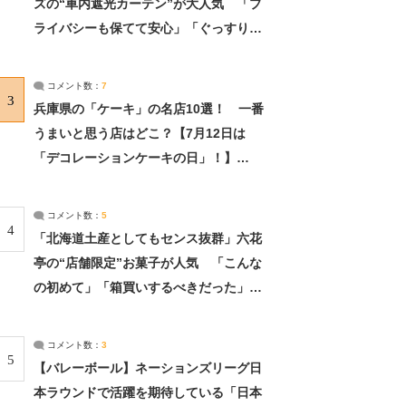
ズの“車内遮光カーテン”が大人気 「プ
ライバシーも保てて安心」「ぐっすり眠
れました」（2/2） | ライフ ねとらぼリ
サーチ：2ページ目
コメント数：
7
3
兵庫県の「ケーキ」の名店10選！ 一番
うまいと思う店はどこ？【7月12日は
「デコレーションケーキの日」！】
（2/4） | 兵庫県 ねとらぼリサーチ：2ペ
ージ目
コメント数：
5
4
「北海道土産としてもセンス抜群」六花
亭の“店舗限定”お菓子が人気 「こんな
の初めて」「箱買いするべきだった」
（1/2） | 北海道 ねとらぼリサーチ
コメント数：
3
5
【バレーボール】ネーションズリーグ日
本ラウンドで活躍を期待している「日本