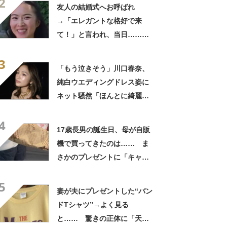
2
きに生きんしゃい」
友人の結婚式へお呼ばれ
→「エレガントな格好で来
て！」と言われ、当日……ま
さかの参列姿に「いやすごお
3
おお！」「天才」【海外】
「もう泣きそう」川口春奈、
純白ウエディングドレス姿に
ネット騒然「ほんとに綺麗」
「この笑顔が切なすぎる」
4
17歳長男の誕生日、母が自販
機で買ってきたのは…… ま
さかのプレゼントに「キャー
ーー！！」「2年後に絶対に真
5
似したい」
妻が夫にプレゼントした“バン
ドTシャツ”→よく見る
と…… 驚きの正体に「天