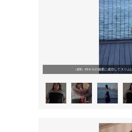
（
2/3
）49キロの減量に成功してスリム