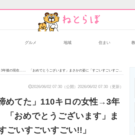
グルメ
地域
住まい
と未来を見通す
スマホと通信の最新トレンド
進化するPCとデ
3年後の現在…… 「おめでとうございます」まさかの姿に「すごいすごいすごい!!」
のいまが分かる
企業ITのトレンドを詳説
経営リーダーの
2026/06/02 07:30（公開）
2026/06/02 07:30（更新）
諦めてた」110キロの女性→3年
T製品の総合サイト
IT製品の技術・比較・事例
製造業のIT導入
 「おめでとうございます」ま
すごいすごいすごい!!」