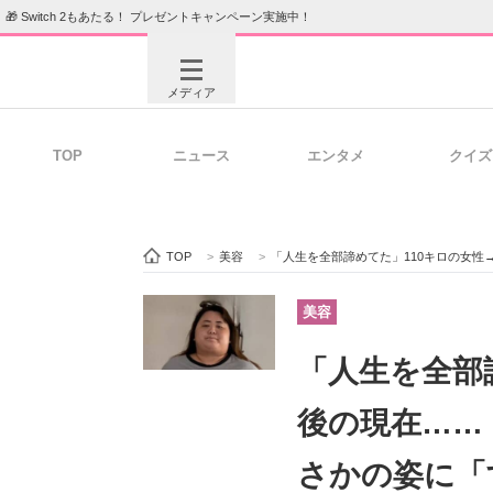
🎁 Switch 2もあたる！ プレゼントキャンペーン実施中！
メディア
TOP
ニュース
エンタメ
クイズ
注目記事を集めた総合ページ
ITの今
TOP
>
美容
>
「人生を全部諦めてた」110キロの女性→
ビジネスと働き方のヒント
AI活用
美容
「人生を全部
ITエンジニア向け専門サイト
企業向けI
後の現在……
さかの姿に「