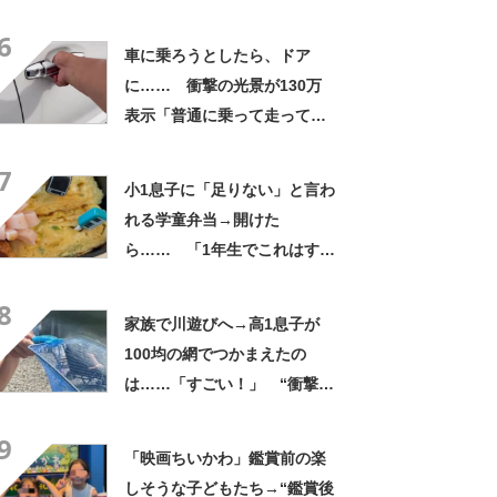
才!!!!」「お金払うから作って
6
ほしいレベル」
車に乗ろうとしたら、ドア
に…… 衝撃の光景が130万
表示「普通に乗って走ってた
やん」「どうやって入った
7
の!?」
小1息子に「足りない」と言わ
れる学童弁当→開けた
ら…… 「1年生でこれはすご
い」まさかの中身に「大ご馳
8
走」「うちの高校生男子より
家族で川遊びへ→高1息子が
多い」
100均の網でつかまえたの
は……「すごい！」 “衝撃の
光景”に「めっちゃ大きい！」
9
「楽しそう」
「映画ちいかわ」鑑賞前の楽
しそうな子どもたち→“鑑賞後