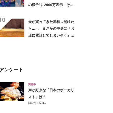
の様子”に2900万表示「そう
なるわなw」「分かるよ」
10
「いったい何が」
夫が買ってきた赤福→開けた
ら…… まさかの中身に「お
店に電話してしまいそう」
「さすがに初めて見ました
笑」と107万表示
アンケート
実施中
声が好きな「日本のボーカリ
スト」は？
回答数：49461