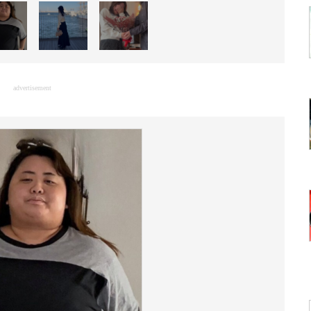
advertisement