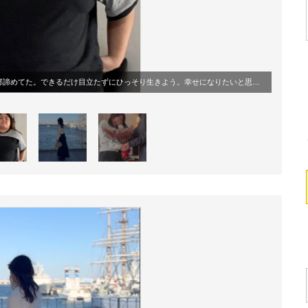
たずにひっそり生きよう。幸せになりたいと思ってはいけない」思っていたものの、家族の病気を機に減量を決意します