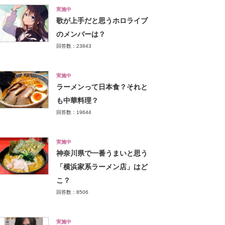
実施中
歌が上手だと思うホロライブ
のメンバーは？
回答数：23843
実施中
ラーメンって日本食？それと
も中華料理？
回答数：19644
実施中
神奈川県で一番うまいと思う
「横浜家系ラーメン店」はど
こ？
回答数：8506
実施中