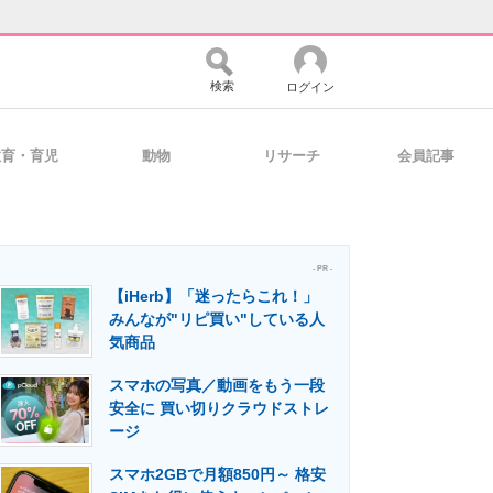
検索
ログイン
教育・育児
動物
リサーチ
会員記事
バイスの未来
好きが集まる 比べて選べる
- PR -
【iHerb】「迷ったらこれ！」
コミュニティ
マーケ×ITの今がよく分かる
みんなが"リピ買い"している人
気商品
スマホの写真／動画をもう一段
・活用を支援
安全に 買い切りクラウドストレ
ージ
スマホ2GBで月額850円～ 格安