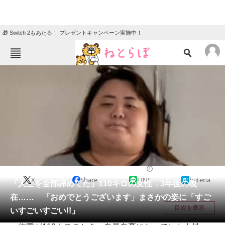
🎁 Switch 2もあたる！ プレゼントキャンペーン実施中！
ねとらぼメニュー
TOP
ニュース
エンタメ
クイズ
グルメ
地域
住まい
教育・育児
動物
リサーチ
美容
2026/06/02 07:30（公開）
X
Share
LINE
hatena
会員記事
「人生を全部諦めてた」110キロの女性→3年後の現
在…… 「おめでとうございます」まさかの姿に「すご
メディア
目次を表示
いすごいすごい!!」
注目記事を集めた総合ページ