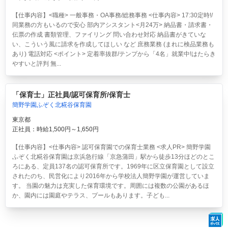
【仕事内容】<職種> 一般事務・OA事務/総務事務 <仕事内容> 17:30定時!/
同業務の方もいるので安心 部内アシスタント<月24万> 納品書・請求書・
伝票の作成 書類管理、ファイリング 問い合わせ対応 納品書がきていな
い、こういう風に請求を作成してほしい など 庶務業務 (まれに検品業務も
あり) 電話対応 <ポイント> 定着率抜群/テンプから「4名」就業中!はたらき
やすいと評判 無...
「保育士」正社員/認可保育所/保育士
簡野学園ふぞく北糀谷保育園
東京都
正社員：時給1,500円～1,650円
【仕事内容】<仕事内容> 認可保育園での保育士業務 <求人PR> 簡野学園
ふぞく北糀谷保育園は京浜急行線「京急蒲田」駅から徒歩13分ほどのとこ
ろにある、定員137名の認可保育所です。1969年に区立保育園として設立
されたのち、民営化により2016年から学校法人簡野学園が運営していま
す。 当園の魅力は充実した保育環境です。周囲には複数の公園があるほ
か、園内には園庭やテラス、プールもあります。子ども...