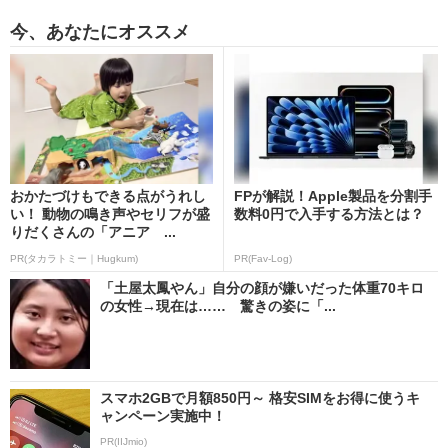
今、あなたにオススメ
おかたづけもできる点がうれし
FPが解説！Apple製品を分割手
い！ 動物の鳴き声やセリフが盛
数料0円で入手する方法とは？
りだくさんの「アニア ...
PR(タカラトミー｜Hugkum)
PR(Fav-Log)
「土屋太鳳やん」自分の顔が嫌いだった体重70キロ
の女性→現在は…… 驚きの姿に「...
スマホ2GBで月額850円～ 格安SIMをお得に使うキ
ャンペーン実施中！
PR(IIJmio)