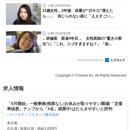
公開 2026/04/04
21歳女性→5年後、体重が“15キロ”増えた
ら…… 信じられない姿に「ええすごい...
公開 2026/05/08
←研修医 医者5年目→ 女性医師の“驚きの変
化”に「これ、スゴすぎますね？」「垢...
Recommended by
Copyright © ITmedia Inc. All Rights Reserved.
求人情報
「9月開始」一般事務/残業なし/お休みが取りやすい職場/「定着
率抜群」テンプから「4名」就業中!はたらきやすいと評判
パーソルテンプスタッフ株式会社
東京都
正社員 / 派遣社員：時給1,600円