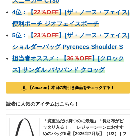
スニーカー CT30
4位：
【
22％OFF
】
[ザ・ノース・フェイス]
便利ポーチ ジオフェイスポーチ
5位：
【
23％OFF
】
[ザ・ノース・フェイス]
ショルダーバッグ Pyrenees Shoulder S
担当者オススメ：
【
36％OFF
】
[クロック
ス] サンダル バヤバンド クロッグ
【Amazon】本日の割引き商品をチェックする！
読者に人気のアイテムはこちら！
「貴重品だけ持つのに最適」「長財布がピ
ッタリ入る！」 レジャーシーンにおすす
めのバッグ5選【2026年7月版】（1/2） | フ