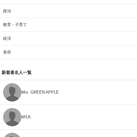
政治
教育・子育て
経済
美容
新着著名人一覧
Mrs. GREEN APPLE
M!LK