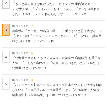
2
「もっと早く買えば良かった」 カインズの“車内遮光カーテ
ン”が大人気 「プライバシーも保てて安心」「ぐっすり眠れま
した」（2/2） | ライフ ねとらぼリサーチ：2ページ目
コメント数：
7
3
兵庫県の「ケーキ」の名店10選！ 一番うまいと思う店はどこ？
【7月12日は「デコレーションケーキの日」！】（2/4） | 兵庫県
ねとらぼリサーチ：2ページ目
コメント数：
5
4
「北海道土産としてもセンス抜群」六花亭の“店舗限定”お菓子が
人気 「こんなの初めて」「箱買いするべきだった」（1/2） |
北海道 ねとらぼリサーチ
コメント数：
3
5
【バレーボール】ネーションズリーグ日本ラウンドで活躍を期待
している「日本男子バレー代表選手」は？【2026年版・人気投
票実施中】（投票結果） | スポーツ ねとらぼリサーチ