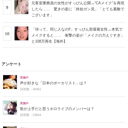
元客室乗務員の女性がすっぴん公開→“CAメイク”を再現
9
したら…… 驚きの姿に「終始ガン見」「とても素敵で
ございます」
「待って、同じ人なの⁉」すっぴん部屋着女性→本気で
10
メイクすると…… 衝撃の姿が「メイクの力えぐすぎ」
と108万再生【海外】
アンケート
実施中
声が好きな「日本のボーカリスト」は？
回答数：49461
実施中
歌が上手だと思うホロライブのメンバーは？
回答数：23844