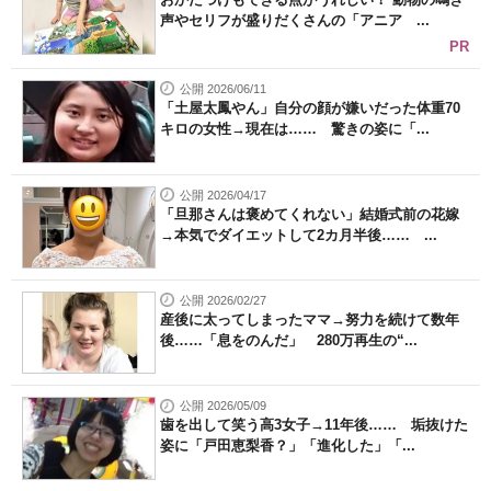
声やセリフが盛りだくさんの「アニア ...
PR
公開 2026/06/11
「土屋太鳳やん」自分の顔が嫌いだった体重70
キロの女性→現在は…… 驚きの姿に「...
公開 2026/04/17
「旦那さんは褒めてくれない」結婚式前の花嫁
→本気でダイエットして2カ月半後…… ...
公開 2026/02/27
産後に太ってしまったママ→努力を続けて数年
後……「息をのんだ」 280万再生の“...
公開 2026/05/09
歯を出して笑う高3女子→11年後…… 垢抜けた
姿に「戸田恵梨香？」「進化した」「...