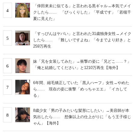
「倖田來未に似てる」と言われる黒ギャル→本気でメイ
4
クしたら…… 「びっくりした」「平成です」「若槻千
夏に見えた」
「すっぴんはヤバい」と言われた31歳独身女性→メイク
5
したら…… 「難しいですよね」「今までより好き」と
259万再生
妹「兄を女装してみた」→衝撃の姿に「兄どこ……？」
6
「俺と結婚してください」と1210万再生【海外】
6年間、縮毛矯正していた「黒人ハーフ」女性→やめた
7
ら…… 現在の姿に衝撃「めっちゃエエ」「イカして
る」
8歳少女「男の子みたいな髪形にしたい」→美容師が本
8
気出したら…… 想像以上の仕上がりに「もう王子様じ
ゃん」【海外】