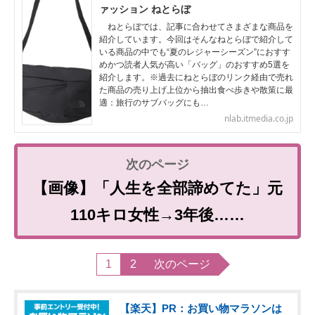
ァッション ねとらぼ
ねとらぼでは、記事に合わせてさまざまな商品を
紹介しています。今回はそんなねとらぼで紹介して
いる商品の中でも“夏のレジャーシーズン”におすす
めかつ読者人気が高い「バッグ」のおすすめ5選を
紹介します。※過去にねとらぼのリンク経由で売れ
た商品の売り上げ上位から抽出食べ歩きや散策に最
適：旅行のサブバッグにも…
nlab.itmedia.co.jp
【画像】「人生を全部諦めてた」元
110キロ女性→3年後……
1
2
次のページ
【楽天】PR：お買い物マラソンは