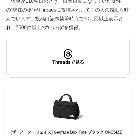
体重が110キロのとき、自暴自棄になっていた女性
の“現在の姿”がThreadsに投稿され、多くの人の感動を呼
ITの今と未来を見通す
んでいます。投稿は記事執筆時点で10万回以上表示さ
スマホと通信の最新トレンド
れ、7500件以上の“いいね”を獲得。
進化するPCとデバイスの未来
好きが集まる 比べて選べる
Threadsで見る
ビジネスと働き方のヒント
AI活用のいまが分かる
企業ITのトレンドを詳説
経営リーダーのコミュニティ
マーケ×ITの今がよく分かる
ITエンジニア向け専門サイト
[ザ・ノース・フェイス] Geoface Box Tote ブラック ONESIZE