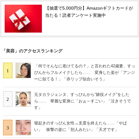
【抽選で5,000円分】Amazonギフトカードが
当たる！読者アンケート実施中
「美容」のアクセスランキング
「何でそんなに老けてるの？」と言われた42歳妻、すっ
1
ぴんからフルメイクしたら…… 変身した姿が「アンジ
ーに似てる！」「赤リップ似合いそう」
元タカラジェンヌ、すっぴんから“娘役メイク”をした
2
ら…… 華麗な変身に「おぉ～すごい」「泣きそうで
す」
寝起きのすっぴん女性→支度を終えたら……「やば
3
い」 衝撃の姿に「別人みたい」「天才です」