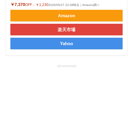
￥7,370
OFF：
￥1,230
2026/05/27 22:48時点｜Amazon調べ
企業向けIT製品の総合サイト
Amazon
IT製品の技術・比較・事例
楽天市場
製造業のIT導入・活用を支援
Yahoo
モノづくり技術者専門サイト
エレクトロニクス専門サイト
advertisement
電子設計の基本と応用
エネルギーの専門メディア
建設×テクノロジーの最前線
ちょっと気になるネットの話題