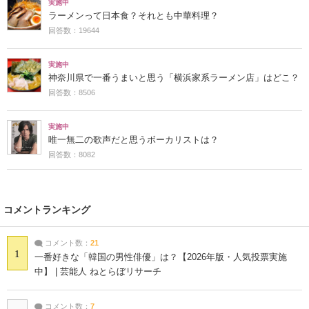
実施中
ラーメンって日本食？それとも中華料理？
回答数：19644
実施中
神奈川県で一番うまいと思う「横浜家系ラーメン店」はどこ？
回答数：8506
実施中
唯一無二の歌声だと思うボーカリストは？
回答数：8082
コメントランキング
コメント数：
21
1
一番好きな「韓国の男性俳優」は？【2026年版・人気投票実施
中】 | 芸能人 ねとらぼリサーチ
コメント数：
7