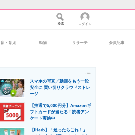
検索
ログイン
教育・育児
動物
リサーチ
会員記事
バイスの未来
好きが集まる 比べて選べる
- PR -
スマホの写真／動画をもう一段
コミュニティ
マーケ×ITの今がよく分かる
安全に 買い切りクラウドストレ
ージ
【抽選で5,000円分】Amazonギ
・活用を支援
フトカードが当たる！読者アン
ケート実施中
【iHerb】「迷ったらこれ！」