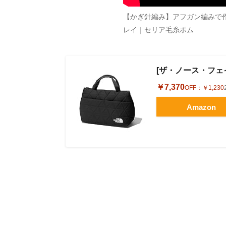
【かぎ針編み】アフガン編みで
レイ｜セリア毛糸ポム
[ザ・ノース・フェイス]
￥7,370
OFF：
￥1,230
Amazon