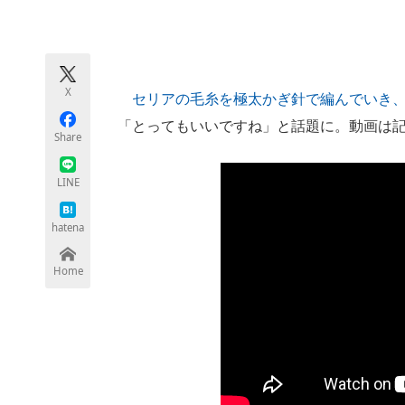
モノづくり技術者専門サイト
エレクトロ
X
セリアの毛糸を極太かぎ針で編んでいき
ちょっと気になるネットの話題
「とってもいいですね」と話題に。動画は記
Share
LINE
hatena
Home