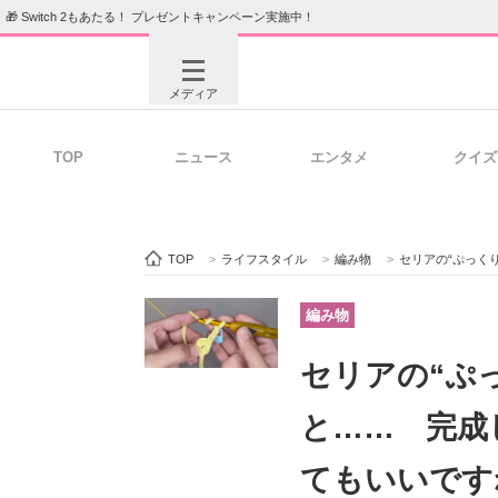
🎁 Switch 2もあたる！ プレゼントキャンペーン実施中！
メディア
TOP
ニュース
エンタメ
クイズ
注目記事を集めた総合ページ
ITの今
TOP
>
ライフスタイル
>
編み物
>
セリアの“ぷっくり毛
ビジネスと働き方のヒント
AI活用
編み物
セリアの“ぷ
ITエンジニア向け専門サイト
企業向けI
と…… 完成
てもいいです