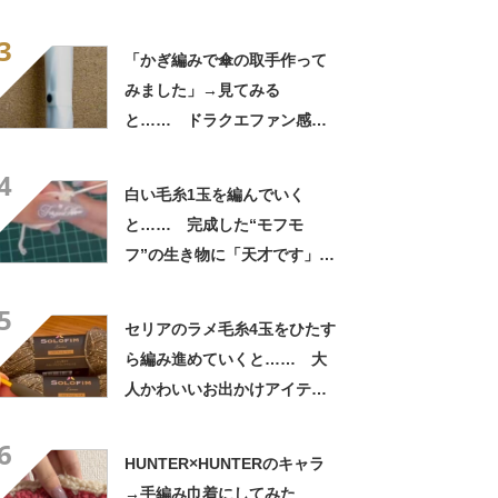
トに「反り具合が完ぺき」
3
「フリーハンドでこんな風に
「かぎ編みで傘の取手作って
作れるの」
みました」→見てみる
と…… ドラクエファン感動
の仕上がりに「て、天才」
4
「男子に与えてはいけないや
白い毛糸1玉を編んでいく
つ」
と…… 完成した“モフモ
フ”の生き物に「天才です」
「かわいい〜〜」の声
5
セリアのラメ毛糸4玉をひたす
ら編み進めていくと…… 大
人かわいいお出かけアイテム
に「早速編みたい」「速攻で
6
買いに行きました」
HUNTER×HUNTERのキャラ
→手編み巾着にしてみた