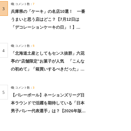
サーチ：2ページ目
コメント数：
7
3
兵庫県の「ケーキ」の名店10選！ 一番
うまいと思う店はどこ？【7月12日は
「デコレーションケーキの日」！】
（2/4） | 兵庫県 ねとらぼリサーチ：2ペ
ージ目
コメント数：
5
4
「北海道土産としてもセンス抜群」六花
亭の“店舗限定”お菓子が人気 「こんな
の初めて」「箱買いするべきだった」
（1/2） | 北海道 ねとらぼリサーチ
コメント数：
3
5
【バレーボール】ネーションズリーグ日
本ラウンドで活躍を期待している「日本
男子バレー代表選手」は？【2026年版・
人気投票実施中】（投票結果） | スポー
ツ ねとらぼリサーチ