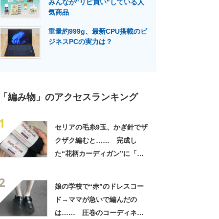
みんなが"リピ買い"している人
門メディア
建設×テクノロジーの最前線
気商品
重量約999g、最新CPU搭載のビ
ジネスPCの実力は？
「編み物」のアクセスランキング
1
セリアの毛糸9玉、かぎ針でザ
クザク編むと…… 完成し
た“花柄カーディガン”に「す
てきですね」「ちょうど欲し
2
かった」
娘の学校で“赤”のドレスコー
ド→ママが急いで編んだの
は…… 圧巻のコーディネー