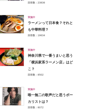
回答数：23836
実施中
ラーメンって日本食？それと
も中華料理？
回答数：19634
実施中
神奈川県で一番うまいと思う
「横浜家系ラーメン店」はど
こ？
回答数：8502
実施中
唯一無二の歌声だと思うボー
カリストは？
回答数：8072