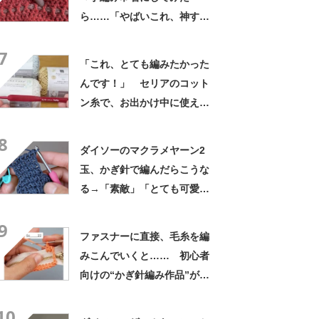
ら……「やばいこれ、神すぎ
る」 68万表示の“驚きの完成
7
品”に「センス抜群」「すご
「これ、とても編みたかった
い！」
んです！」 セリアのコット
ン糸で、お出かけ中に使える
アイテム完成「かわいいのに
8
実用的」「とても助かりま
ダイソーのマクラメヤーン2
す！」
玉、かぎ針で編んだらこうな
る→「素敵」「とても可愛
い」「早速作ります」
9
ファスナーに直接、毛糸を編
みこんでいくと…… 初心者
向けの“かぎ針編み作品”が
760万再生「これならできる
10
かも」「うっとりする」【海