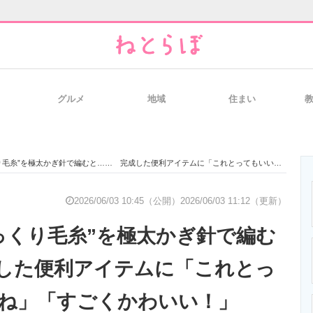
グルメ
地域
住まい
と未来を見通す
スマホと通信の最新トレンド
進化するPCとデ
糸”を極太かぎ針で編むと…… 完成した便利アイテムに「これとってもいいですね」「すごくかわいい！」
のいまが分かる
企業ITのトレンドを詳説
経営リーダーの
2026/06/03 10:45（公開）
2026/06/03 11:12（更新）
っくり毛糸”を極太かぎ針で編む
T製品の総合サイト
IT製品の技術・比較・事例
製造業のIT導入
した便利アイテムに「これとっ
ね」「すごくかわいい！」