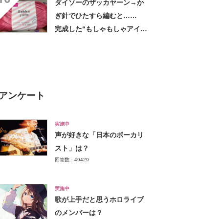
ダイソーのザッカヤーン→か
外】
ぎ針でひたすら編むと……
完成した“もしゃもしゃアイテ
ム”に「本当にかわいい」
アンケート
実施中
声が好きな「日本のボーカリ
スト」は？
回答数：49429
実施中
歌が上手だと思うホロライブ
のメンバーは？