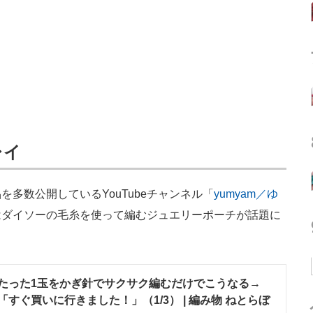
レイ
多数公開しているYouTubeチャンネル「
yumyam／ゆ
はダイソーの毛糸を使って編むジュエリーポーチが話題に
たった1玉をかぎ針でサクサク編むだけでこうなる→
すぐ買いに行きました！」（1/3） | 編み物 ねとらぼ