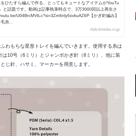
をひたすら編んで作る、とってもキュートなアイテムがYouTu
」と話題です。動画は記事執筆時点で、3万3000回以上再生さ
outu.be/U04BrcMVtLc?si=3Zm6nly5svkuAZ6P【かぎ針編み】
ー毛糸…
nlab.itmedia.co.jp
ふわもちな星形トレイを編んでいきます。使用する糸は
針は10号（6ミリ）とジャンボかぎ針（8ミリ）、他に装
、とじ針、ハサミ、マーカーを用意します。