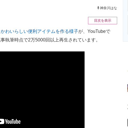
ニクス専門サイト
電子設計の基本と応用
エネルギーの専
神奈川はな
目次を表示
、かわいらしい便利アイテムを作る様子
が、YouTubeで
事執筆時点で2万5000回以上再生されています。