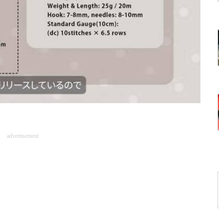
advertisement