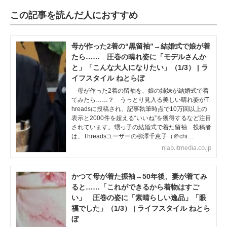
この記事を読んだ人におすすめ
母が作った2着の“黒留袖”→結婚式で娘が着
たら…… 圧巻の晴れ姿に「モデルさんか
と」「こんな大人になりたい」（1/3） | ラ
イフスタイル ねとらぼ
母が作った2着の留袖を、娘の姉妹が結婚式で着
てみたら……？ うっとり見入る美しい晴れ姿がT
hreadsに投稿され、記事執筆時点で10万回以上の
表示と2000件を超える“いいね”を獲得するなど注目
されています。甥っ子の結婚式で着た留袖 投稿者
は、Threadsユーザーの柳澤千恵子（＠chi…
nlab.itmedia.co.jp
かつて母が着た振袖→50年後、妻が着てみ
ると……「これができるから着物はすご
い」 圧巻の姿に「素晴らしい逸品」「眼
福でした」（1/3） | ライフスタイル ねとら
ぼ