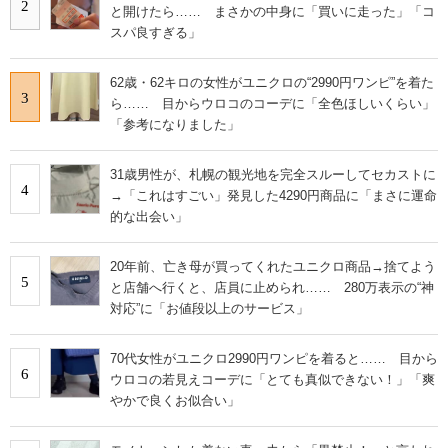
2
と開けたら…… まさかの中身に「買いに走った」「コ
スパ良すぎる」
62歳・62キロの女性がユニクロの“2990円ワンピ”を着た
3
ら…… 目からウロコのコーデに「全色ほしいくらい」
「参考になりました」
31歳男性が、札幌の観光地を完全スルーしてセカストに
4
→「これはすごい」発見した4290円商品に「まさに運命
的な出会い」
20年前、亡き母が買ってくれたユニクロ商品→捨てよう
5
と店舗へ行くと、店員に止められ…… 280万表示の“神
対応”に「お値段以上のサービス」
70代女性がユニクロ2990円ワンピを着ると…… 目から
6
ウロコの若見えコーデに「とても真似できない！」「爽
やかで良くお似合い」