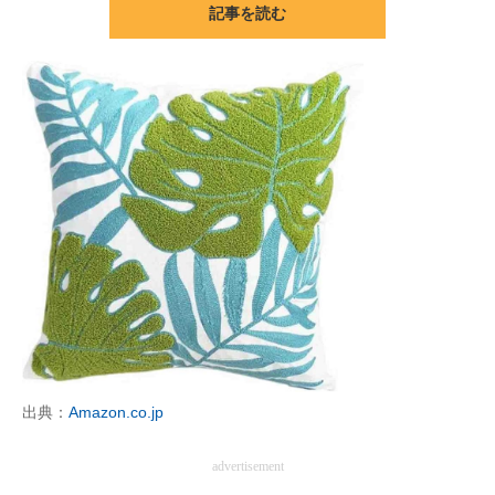
記事を読む
ITの今と未来を見通す
スマホと通信の最新トレンド
進化するPCとデバイスの未来
好きが集まる 比べて選べる
ビジネスと働き方のヒント
AI活用のいまが分かる
企業ITのトレンドを詳説
経営リーダーのコミュニティ
出典：
Amazon.co.jp
マーケ×ITの今がよく分かる
advertisement
ITエンジニア向け専門サイト