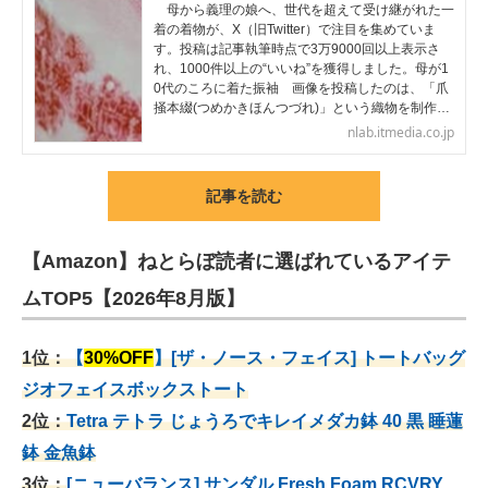
母から義理の娘へ、世代を超えて受け継がれた一
着の着物が、X（旧Twitter）で注目を集めていま
す。投稿は記事執筆時点で3万9000回以上表示さ
れ、1000件以上の“いいね”を獲得しました。母が1
0代のころに着た振袖 画像を投稿したのは、「爪
掻本綴(つめかきほんつづれ)」という織物を制作…
nlab.itmedia.co.jp
記事を読む
【Amazon】ねとらぼ読者に選ばれているアイテ
ムTOP5【2026年8月版】
1位：
【
30%OFF
】[ザ・ノース・フェイス] トートバッグ
ジオフェイスボックストート
2位：
Tetra テトラ じょうろでキレイメダカ鉢 40
黒 睡蓮
鉢 金魚鉢
3位：
[ニューバランス] サンダル Fresh Foam RCVRY