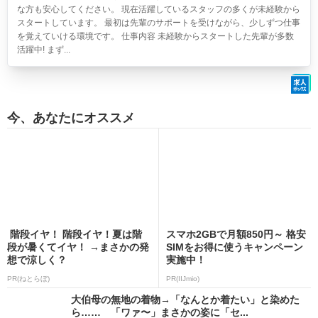
な方も安心してください。 現在活躍しているスタッフの多くが未経験から
スタートしています。 最初は先輩のサポートを受けながら、少しずつ仕事
を覚えていける環境です。 仕事内容 未経験からスタートした先輩が多数
活躍中! まず...
今、あなたにオススメ
階段イヤ！ 階段イヤ！夏は階
スマホ2GBで月額850円～ 格安
段が暑くてイヤ！ →まさかの発
SIMをお得に使うキャンペーン
想で涼しく？
実施中！
PR(ねとらぼ)
PR(IIJmio)
大伯母の無地の着物→「なんとか着たい」と染めた
ら…… 「ワァ〜」まさかの姿に「セ...