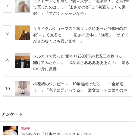
モノトーンしか着ない妻→夫から「黒禁止！」と言われ
7
て買ったのは…… “まさかの姿”に「初夏らしくて素
敵！」「すごくオシャレな色」
リサイクルショップの半額ラックにあった“440円の浴
8
衣”→よく見ると…… 驚きの正体に「強運」「サイズ
が合わなくとも買います！」
メルカリで買った“傷あり2500円”の七五三着物セット→
9
開けてみたら……「出品者さああああああん!!」 驚き
の中身に反響
小花柄のワンピース→10年着続けたら……「全然違
10
う！」「完全に元とってる」 激変コーデに驚きの声
アンケート
実施中
声が好きな「日本のボーカリスト」は？