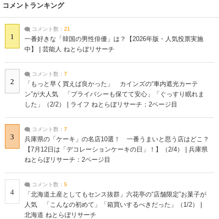
コメントランキング
コメント数：
21
1
一番好きな「韓国の男性俳優」は？【2026年版・人気投票実施
中】 | 芸能人 ねとらぼリサーチ
コメント数：
7
2
「もっと早く買えば良かった」 カインズの“車内遮光カーテ
ン”が大人気 「プライバシーも保てて安心」「ぐっすり眠れま
した」（2/2） | ライフ ねとらぼリサーチ：2ページ目
コメント数：
7
3
兵庫県の「ケーキ」の名店10選！ 一番うまいと思う店はどこ？
【7月12日は「デコレーションケーキの日」！】（2/4） | 兵庫県
ねとらぼリサーチ：2ページ目
コメント数：
5
4
「北海道土産としてもセンス抜群」六花亭の“店舗限定”お菓子が
人気 「こんなの初めて」「箱買いするべきだった」（1/2） |
北海道 ねとらぼリサーチ