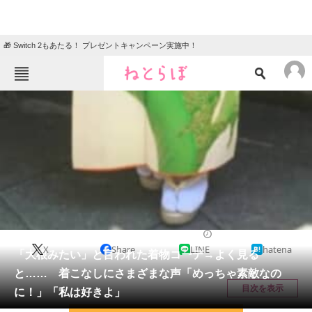
🎁 Switch 2もあたる！ プレゼントキャンペーン実施中！
ねとらぼメニュー
TOP
ニュース
エンタメ
クイズ
グルメ
地域
住まい
教育・育児
動物
リサーチ
ファッション
2026/06/01 07:20（公開）
X
Share
LINE
hatena
会員記事
「大根みたい」と言われた着物コーデ→よく見る
と…… 着こなしにさまざまな声「めっちゃ素敵なの
メディア
目次を表示
に！」「私は好きよ」
注目記事を集めた総合ページ