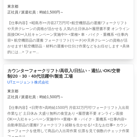
東京都
正社員 / 派遣社員：時給1,500円～
【仕事内容】<昭島市><月収27万円可>航空機部品の運搬!フォークリフト
や天井クレーンの資格が活かせる 人気の土日休み!<履歴書不要 オンライン
面接OK><入社キャンペーン実施中!> <業種> 車・バイク・重機系 <仕事内
容> 航空機部品の運搬 フォークリフト(リーチ)や天井クレーンの資格が活
かせます! 航空機部品・材料の運搬や仕分け作業などをお任せします <具体
的には…> フォー...
カウンターフォークリフト/高収入/日払い・週払いOK/交替
制/20・30・40代活躍中/製造 工場
UTエージェント株式会社
東京都
正社員 / 派遣社員：時給1,500円～
【仕事内容】<日野市>高時給1500円 月収32万円可!フォークリフト入出荷
作業など 土日休み 大盛り無料の食堂あり <履歴書不要 オンライン面接
OK><入社キャンペーン実施中!> <業種> 車・バイク・重機系 <仕事内容>
自動車部品の運搬!/ フォークリフト経験を生かせる! <主なお仕事> カウン
ターフォークを使用して商品の入出荷作業 伝票を見て個数のチェック作業
フォークリ...