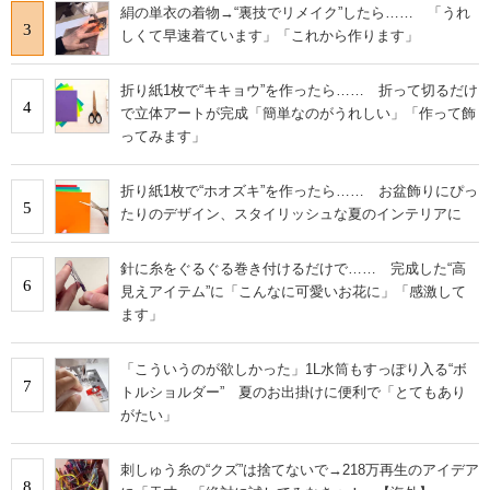
絹の単衣の着物→“裏技でリメイク”したら…… 「うれ
3
しくて早速着ています」「これから作ります」
折り紙1枚で“キキョウ”を作ったら…… 折って切るだけ
4
で立体アートが完成「簡単なのがうれしい」「作って飾
ってみます」
折り紙1枚で“ホオズキ”を作ったら…… お盆飾りにぴっ
5
たりのデザイン、スタイリッシュな夏のインテリアに
針に糸をぐるぐる巻き付けるだけで…… 完成した“高
6
見えアイテム”に「こんなに可愛いお花に」「感激して
ます」
「こういうのが欲しかった」1L水筒もすっぽり入る“ボ
7
トルショルダー” 夏のお出掛けに便利で「とてもあり
がたい」
刺しゅう糸の“クズ”は捨てないで→218万再生のアイデア
8