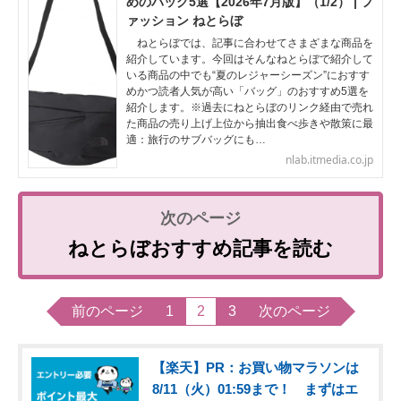
めのバッグ5選【2026年7月版】（1/2） | フ
ァッション ねとらぼ
ねとらぼでは、記事に合わせてさまざまな商品を
紹介しています。今回はそんなねとらぼで紹介して
いる商品の中でも“夏のレジャーシーズン”におすす
めかつ読者人気が高い「バッグ」のおすすめ5選を
紹介します。※過去にねとらぼのリンク経由で売れ
た商品の売り上げ上位から抽出食べ歩きや散策に最
適：旅行のサブバッグにも…
nlab.itmedia.co.jp
ねとらぼおすすめ記事を読む
前のページ
1
2
3
次のページ
【楽天】PR：お買い物マラソンは
8/11（火）01:59まで！ まずはエ