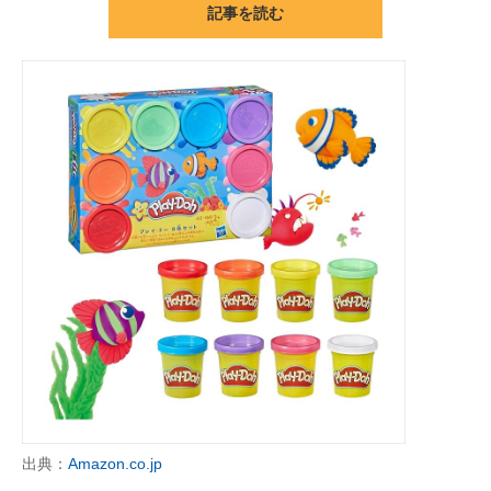
記事を読む
ITの今と未来を見通す
スマホと通信の最新トレンド
進化するPCとデバイスの未来
好きが集まる 比べて選べる
ビジネスと働き方のヒント
AI活用のいまが分かる
企業ITのトレンドを詳説
経営リーダーのコミュニティ
マーケ×ITの今がよく分かる
出典：
Amazon.co.jp
ITエンジニア向け専門サイト