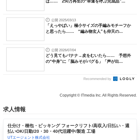
は…… 250万再生の“幸運を呼ぶ完成品”...
公開 2025/03/13
「えっやばい」極小サイズの手編みモチーフか
と思ったら…… “編み物玄人”も仰天の...
公開 2026/07/04
どう見てもバナナ→皮をむいたら…… 予想外
の“中身”に「脳みそがバグる」「声が出...
Recommended by
Copyright © ITmedia Inc. All Rights Reserved.
求人情報
仕分け・梱包・ピッキング フォークリフト/高収入/日払い・週
払いOK/日勤/20・30・40代活躍中/製造 工場
UTエージェント株式会社