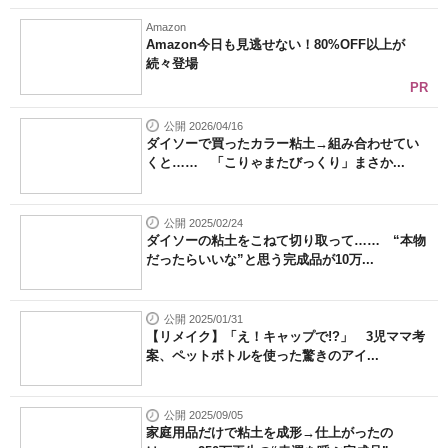
Amazon
Amazon今日も見逃せない！80%OFF以上が
続々登場
PR
公開 2026/04/16
ダイソーで買ったカラー粘土→組み合わせてい
くと…… 「こりゃまたびっくり」まさか...
公開 2025/02/24
ダイソーの粘土をこねて切り取って…… “本物
だったらいいな”と思う完成品が10万...
公開 2025/01/31
【リメイク】「え！キャップで!?」 3児ママ考
案、ペットボトルを使った驚きのアイ...
公開 2025/09/05
家庭用品だけで粘土を成形→仕上がったの