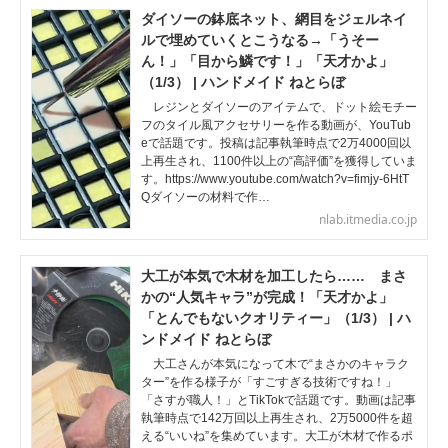
ダイソーの鉢底ネット、網目をジェルネイ
ルで埋めていくとこうなる→「うそー
ん！」「目から鱗です！」「天才かよ」
（1/3） | ハンドメイド ねとらぼ
レジンとダイソーのアイテムで、ドット絵モチー
フのタイル風アクセサリーを作る動画が、YouTub
eで話題です。投稿は記事執筆時点で2万4000回以
上再生され、1100件以上の“高評価”を獲得していま
す。https://www.youtube.com/watch?v=fimjy-6HtT
Qダイソーの材料で作…
nlab.itmedia.co.jp
大工が本気で木材を加工したら…… まさ
かの“人気キャラ”が完成！「天才かよ」
「とんでもないクオリティー」（1/3） | ハ
ンドメイド ねとらぼ
大工さんが本気になって木で“まさかのキャラク
ター”を作る様子が「すごすぎる技術ですね！」
「さすが職人！」とTikTokで話題です。動画は記事
執筆時点で142万回以上再生され、2万5000件を超
える“いいね”を集めています。大工が木材で作るポ