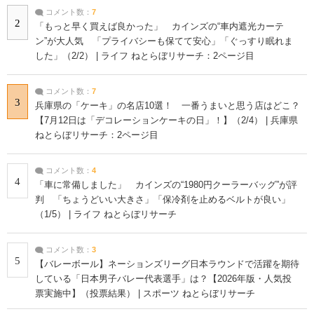
コメント数：
7
2
「もっと早く買えば良かった」 カインズの“車内遮光カーテ
ン”が大人気 「プライバシーも保てて安心」「ぐっすり眠れま
した」（2/2） | ライフ ねとらぼリサーチ：2ページ目
コメント数：
7
3
兵庫県の「ケーキ」の名店10選！ 一番うまいと思う店はどこ？
【7月12日は「デコレーションケーキの日」！】（2/4） | 兵庫県
ねとらぼリサーチ：2ページ目
コメント数：
4
4
「車に常備しました」 カインズの“1980円クーラーバッグ”が評
判 「ちょうどいい大きさ」「保冷剤を止めるベルトが良い」
（1/5） | ライフ ねとらぼリサーチ
コメント数：
3
5
【バレーボール】ネーションズリーグ日本ラウンドで活躍を期待
している「日本男子バレー代表選手」は？【2026年版・人気投
票実施中】（投票結果） | スポーツ ねとらぼリサーチ