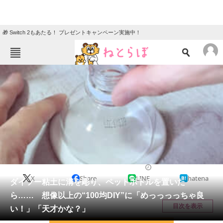
🎁 Switch 2もあたる！ プレゼントキャンペーン実施中！
ねとらぼメニュー
TOP
ニュース
エンタメ
クイズ
グルメ
地域
住まい
教育・育児
動物
リサーチ
ハンドメイド
2026/06/04 11:45（公開）
X
Share
LINE
hatena
会員記事
ダイソー粘土に溝を彫り、ペットボトルを置いた
ら…… 想像以上の“100均DIY”に「めっっっっちゃ良
メディア
目次を表示
い！」「天才かな？」
注目記事を集めた総合ページ