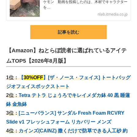
ケモン 動画を投稿したのは、木材でキャラクター
を…
nlab.itmedia.co.jp
記事を読む
【Amazon】ねとらぼ読者に選ばれているアイテ
ムTOP5【2026年8月版】
1位：
【
30%OFF
】[ザ・ノース・フェイス] トートバッグ
ジオフェイスボックストート
2位：
Tetra テトラ じょうろでキレイメダカ鉢 40
黒 睡蓮
鉢 金魚鉢
3位：
[ニューバランス] サンダル Fresh Foam RCVRY
Slide v1 フレッシュフォーム リカバリー メンズ
4位：
カインズ(CAINZ) 撒くだけで防草できる人工砂 約