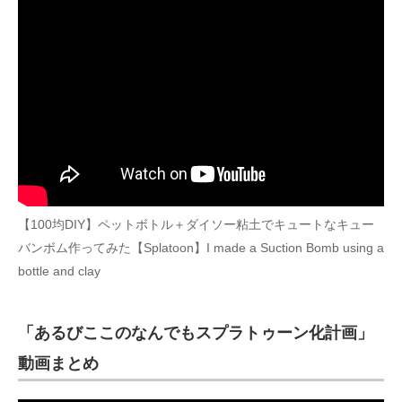
【100均DIY】ペットボトル＋ダイソー粘土でキュートなキュー
バンボム作ってみた【Splatoon】I made a Suction Bomb using a
bottle and clay
「あるびここのなんでもスプラトゥーン化計画」
動画まとめ