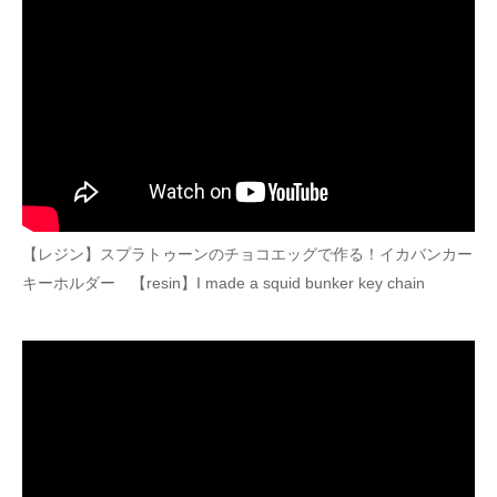
【レジン】スプラトゥーンのチョコエッグで作る！イカバンカー
キーホルダー 【resin】I made a squid bunker key chain