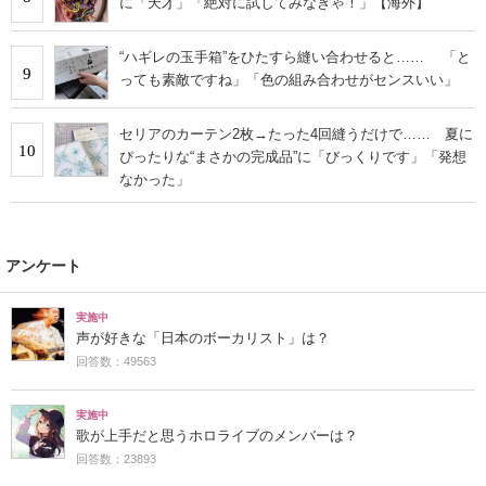
に「天才」「絶対に試してみなきゃ！」【海外】
“ハギレの玉手箱”をひたすら縫い合わせると…… 「と
9
っても素敵ですね」「色の組み合わせがセンスいい」
セリアのカーテン2枚→たった4回縫うだけで…… 夏に
10
ぴったりな“まさかの完成品”に「びっくりです」「発想
なかった」
アンケート
実施中
声が好きな「日本のボーカリスト」は？
回答数：49563
実施中
歌が上手だと思うホロライブのメンバーは？
回答数：23893