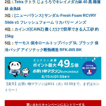
2位：
Tetra テトラ じょうろでキレイメダカ鉢 40
黒 睡蓮
鉢 金魚鉢
3位：
[ニューバランス] サンダル Fresh Foam RCVRY
Slide v1 フレッシュフォーム リカバリー メンズ
4位：
カインズ(CAINZ) 撒くだけで防草できる人工砂 約
15kg
5位：
サーモス 保冷ロールトップバッグ 5L ブラック 保
冷バッグ アイソテック断熱構造 RFK-005 BK
【楽天】お買い物マラソンは8/11（火）01:59まで。まずはエン
トリー！
買いまわりキャンペーンにエントリーする