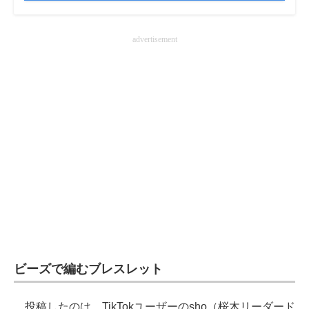
企業向けIT製品の総合サイト
advertisement
IT製品の技術・比較・事例
製造業のIT導入・活用を支援
モノづくり技術者専門サイト
エレクトロニクス専門サイト
電子設計の基本と応用
エネルギーの専門メディア
建設×テクノロジーの最前線
ちょっと気になるネットの話題
ビーズで編むブレスレット
投稿したのは、TikTokユーザーのsho（桜木リーダード