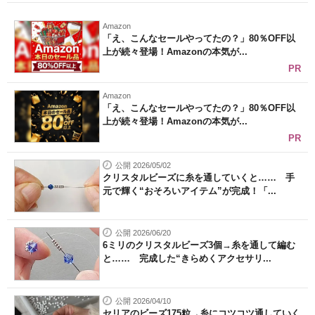
Amazon
「え、こんなセールやってたの？」80％OFF以
上が続々登場！Amazonの本気が...
PR
Amazon
「え、こんなセールやってたの？」80％OFF以
上が続々登場！Amazonの本気が...
PR
公開 2026/05/02
クリスタルビーズに糸を通していくと…… 手
元で輝く“おそろいアイテム”が完成！「...
公開 2026/06/20
6ミリのクリスタルビーズ3個→糸を通して編む
と…… 完成した“きらめくアクセサリ...
公開 2026/04/10
セリアのビーズ175粒→糸にコツコツ通していく