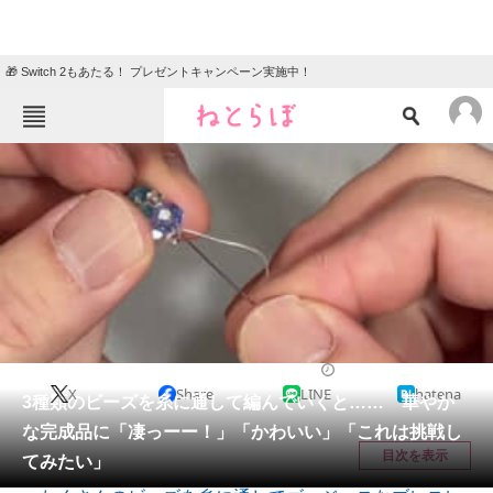
🎁 Switch 2もあたる！ プレゼントキャンペーン実施中！
ねとらぼメニュー
TOP
ニュース
エンタメ
クイズ
グルメ
地域
住まい
教育・育児
動物
リサーチ
ハンドメイド
2026/06/08 09:15（公開）
X
Share
LINE
hatena
会員記事
3種類のビーズを糸に通して編んでいくと…… 華やか
な完成品に「凄っーー！」「かわいい」「これは挑戦し
メディア
目次を表示
てみたい」
注目記事を集めた総合ページ