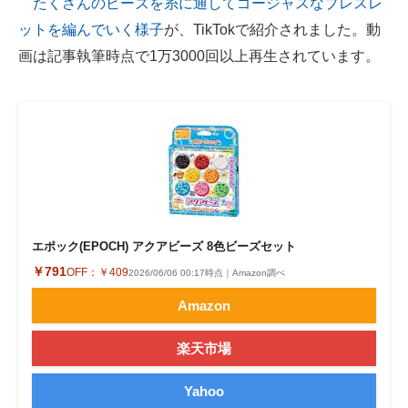
たくさんのビーズを糸に通してゴージャスなブレスレ
ットを編んでいく様子
が、TikTokで紹介されました。動
ITの今と未来を見通す
画は記事執筆時点で1万3000回以上再生されています。
スマホと通信の最新トレンド
進化するPCとデバイスの未来
好きが集まる 比べて選べる
ビジネスと働き方のヒント
AI活用のいまが分かる
エポック(EPOCH) アクアビーズ 8色ビーズセット
￥791
OFF：
￥409
企業ITのトレンドを詳説
2026/06/06 00:17時点｜Amazon調べ
Amazon
経営リーダーのコミュニティ
楽天市場
マーケ×ITの今がよく分かる
Yahoo
ITエンジニア向け専門サイト