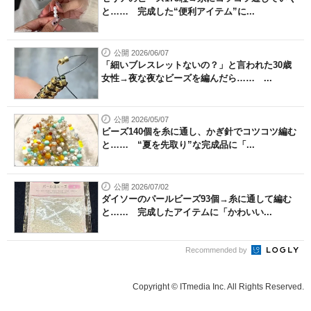
と…… 完成した“便利アイテム”に...
公開 2026/06/07
「細いブレスレットないの？」と言われた30歳
女性→夜な夜なビーズを編んだら…… ...
公開 2026/05/07
ビーズ140個を糸に通し、かぎ針でコツコツ編む
と…… “夏を先取り”な完成品に「...
公開 2026/07/02
ダイソーのパールビーズ93個→糸に通して編む
と…… 完成したアイテムに「かわいい...
Recommended by
Copyright © ITmedia Inc. All Rights Reserved.