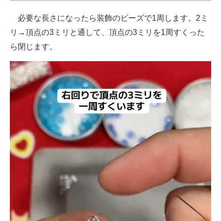
必要な長さになったら装飾のビーズで1周します。2ミ
リ→頂点の3ミリと通して、頂点の3ミリを1周すくった
ら閉じます。