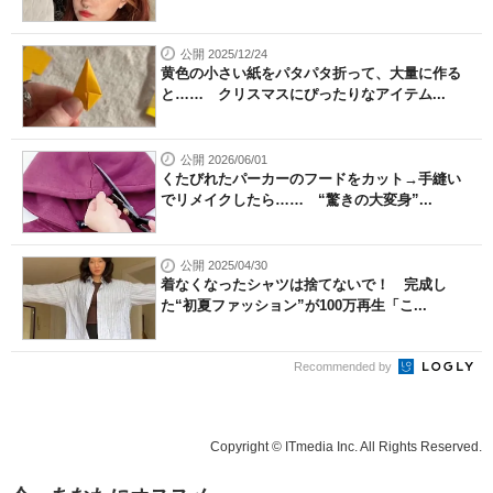
公開 2025/12/24
黄色の小さい紙をパタパタ折って、大量に作る
と…… クリスマスにぴったりなアイテム...
公開 2026/06/01
くたびれたパーカーのフードをカット→手縫い
でリメイクしたら…… “驚きの大変身”...
公開 2025/04/30
着なくなったシャツは捨てないで！ 完成し
た“初夏ファッション”が100万再生「こ...
Recommended by
Copyright © ITmedia Inc. All Rights Reserved.