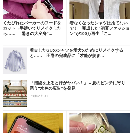
くたびれたパーカーのフードを
着なくなったシャツは捨てない
カット→手縫いでリメイクした
で！ 完成した“初夏ファッショ
ら…… “驚きの大変身”...
ン”が100万再生「こ...
着古したGUのシャツを愛犬のためにリメイクする
と…… 圧巻の完成品に「才能が羨ま...
「階段を上ると汗がヤバい！」→夏のピンチに寄り
添う“水色の広告”を発見
PR(ねとらぼ)