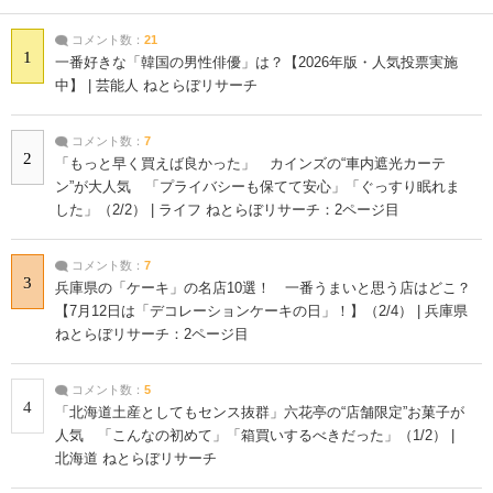
コメント数：
21
1
一番好きな「韓国の男性俳優」は？【2026年版・人気投票実施
中】 | 芸能人 ねとらぼリサーチ
コメント数：
7
2
「もっと早く買えば良かった」 カインズの“車内遮光カーテ
ン”が大人気 「プライバシーも保てて安心」「ぐっすり眠れま
した」（2/2） | ライフ ねとらぼリサーチ：2ページ目
コメント数：
7
3
兵庫県の「ケーキ」の名店10選！ 一番うまいと思う店はどこ？
【7月12日は「デコレーションケーキの日」！】（2/4） | 兵庫県
ねとらぼリサーチ：2ページ目
コメント数：
5
4
「北海道土産としてもセンス抜群」六花亭の“店舗限定”お菓子が
人気 「こんなの初めて」「箱買いするべきだった」（1/2） |
北海道 ねとらぼリサーチ