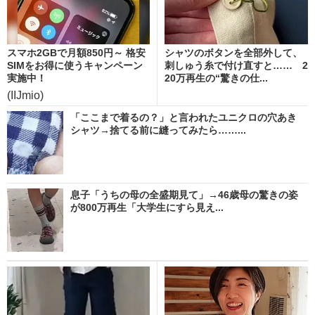
スマホ2GBで月額850円～ 格安
シャツのボタンを全部外して、
SIMをお得に使うキャンペーン
刺しゅう糸で付け直すと…… 2
実施中！
20万再生の“驚きの仕...
(IIJmio)
「ここまで着るの？」と言われたユニクロの穴あき
シャツ→捨てる前に縫ってみたら……...
息子「うちの母の全盛期見て」→46歳母の驚きの姿
が800万再生「大学生にすら見え...