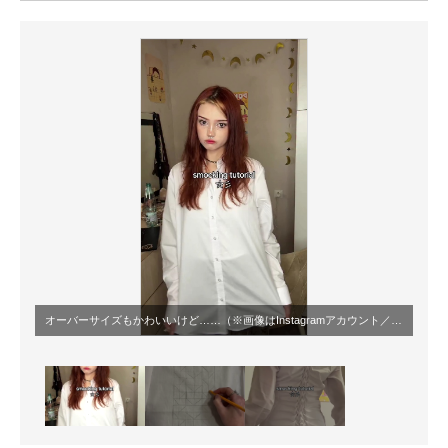
ITの今と未来を見通す
スマホと通信の最新トレンド
進化するPCとデバイスの未来
好きが集まる 比べて選べる
ビジネスと働き方のヒント
AI活用のいまが分かる
企業ITのトレンドを詳説
オーバーサイズもかわいいけど……（※画像はInstagramアカウント／
「yano4ka
経営リーダーのコミュニティ
マーケ×ITの今がよく分かる
ITエンジニア向け専門サイト