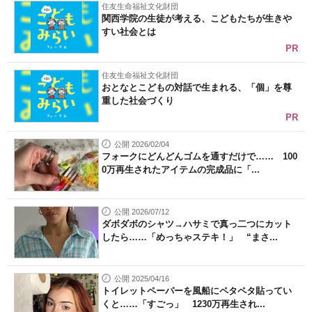
住友生命福祉文化財団
関西学院の生徒が考える、こどもたちが生きや
すい社会とは
PR
住友生命福祉文化財団
おとなとこどもの対話で生まれる、「個」を尊
重した社会づくり
PR
公開 2026/02/04
フォークにどんどんゴムを通すだけで…… 100
0万再生されたアイテムの完成品に「...
公開 2026/07/12
ダボダボのシャツ→ハサミで真っ二つにカット
したら……「めっちゃステキ！」 “まさ...
公開 2025/04/16
トイレットペーパーを風船にペタペタ貼ってい
くと……「すごっ」 1230万再生され...