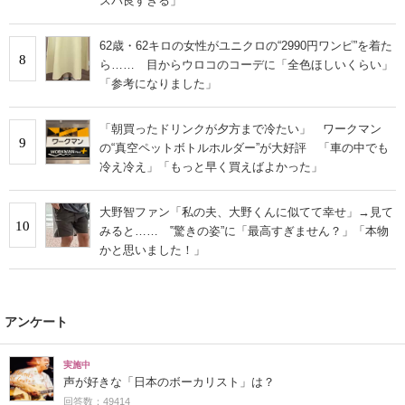
スパ良すぎる」
62歳・62キロの女性がユニクロの“2990円ワンピ”を着た
8
ら…… 目からウロコのコーデに「全色ほしいくらい」
「参考になりました」
「朝買ったドリンクが夕方まで冷たい」 ワークマン
9
の“真空ペットボトルホルダー”が大好評 「車の中でも
冷え冷え」「もっと早く買えばよかった」
大野智ファン「私の夫、大野くんに似てて幸せ」→見て
10
みると…… ‟驚きの姿”に「最高すぎません？」「本物
かと思いました！」
アンケート
実施中
声が好きな「日本のボーカリスト」は？
回答数：49414