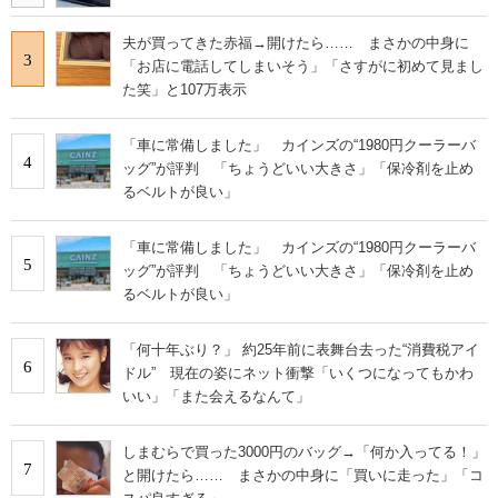
夫が買ってきた赤福→開けたら…… まさかの中身に
3
「お店に電話してしまいそう」「さすがに初めて見まし
た笑」と107万表示
「車に常備しました」 カインズの“1980円クーラーバ
4
ッグ”が評判 「ちょうどいい大きさ」「保冷剤を止め
るベルトが良い」
「車に常備しました」 カインズの“1980円クーラーバ
5
ッグ”が評判 「ちょうどいい大きさ」「保冷剤を止め
るベルトが良い」
「何十年ぶり？」 約25年前に表舞台去った“消費税アイ
6
ドル” 現在の姿にネット衝撃「いくつになってもかわ
いい」「また会えるなんて」
しまむらで買った3000円のバッグ→「何か入ってる！」
7
と開けたら…… まさかの中身に「買いに走った」「コ