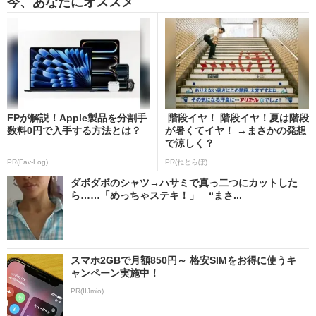
今、あなたにオススメ
FPが解説！Apple製品を分割手
階段イヤ！ 階段イヤ！夏は階段
数料0円で入手する方法とは？
が暑くてイヤ！ →まさかの発想
で涼しく？
PR(Fav-Log)
PR(ねとらぼ)
ダボダボのシャツ→ハサミで真っ二つにカットした
ら……「めっちゃステキ！」 “まさ...
スマホ2GBで月額850円～ 格安SIMをお得に使うキ
ャンペーン実施中！
PR(IIJmio)