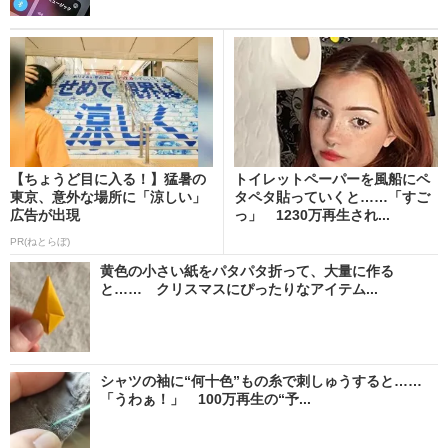
【ちょうど目に入る！】猛暑の
トイレットペーパーを風船にペ
東京、意外な場所に「涼しい」
タペタ貼っていくと……「すご
広告が出現
っ」 1230万再生され...
PR(ねとらぼ)
黄色の小さい紙をパタパタ折って、大量に作る
と…… クリスマスにぴったりなアイテム...
シャツの袖に“何十色”もの糸で刺しゅうすると……
「うわぁ！」 100万再生の“予...