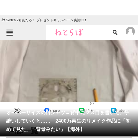
🎁 Switch 2もあたる！ プレゼントキャンペーン実施中！
ねとらぼメニュー
TOP
ニュース
エンタメ
クイズ
グルメ
地域
住まい
教育・育児
動物
リサーチ
ハンドメイド
2026/06/03 09:35（公開）
X
Share
LINE
hatena
会員記事
オーバーサイズの白シャツ→背中にマス目を書いて、手
縫いしていくと…… 2400万再生のリメイク作品に「初
メディア
画像一覧
めて見た」「背骨みたい」【海外】
注目記事を集めた総合ページ