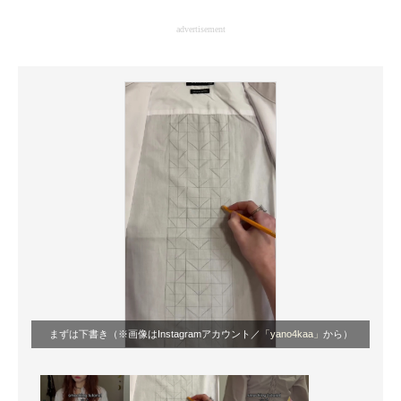
企業向けIT製品の総合サイト
advertisement
IT製品の技術・比較・事例
製造業のIT導入・活用を支援
モノづくり技術者専門サイト
エレクトロニクス専門サイト
電子設計の基本と応用
エネルギーの専門メディア
建設×テクノロジーの最前線
ちょっと気になるネットの話題
まずは下書き（※画像はInstagramアカウント／
「yano4kaa」
から）