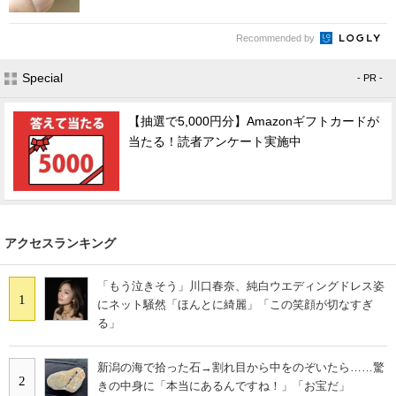
Recommended by
Special
- PR -
【抽選で5,000円分】Amazonギフトカードが
当たる！読者アンケート実施中
アクセスランキング
「もう泣きそう」川口春奈、純白ウエディングドレス姿
1
にネット騒然「ほんとに綺麗」「この笑顔が切なすぎ
る」
新潟の海で拾った石→割れ目から中をのぞいたら……驚
2
きの中身に「本当にあるんですね！」「お宝だ」