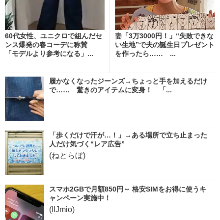
60代女性、ユニクロで組んだセ
妻「3万3000円！」“失敗できな
ンス爆発の春コーデに称賛
い生地”で夫の誕生日プレゼント
「モデルより参考になる」...
を作ったら…… ...
履かなくなったジーンズ→ちょっと手を加えるだけ
で…… 驚きのアイテムに変身！ 「...
「歩くだけで汗が…！」→ある場所で立ち止まった
人だけ気づく“レア広告”
(ねとらぼ)
スマホ2GBで月額850円～ 格安SIMをお得に使うキ
ャンペーン実施中！
(IIJmio)