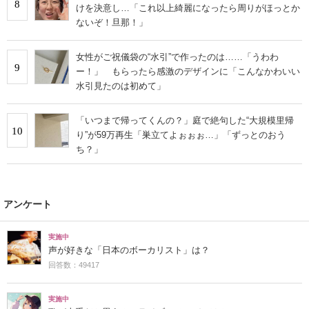
8
けを決意し…「これ以上綺麗になったら周りがほっとか
ないぞ！旦那！」
女性がご祝儀袋の“水引”で作ったのは……「うわわ
9
ー！」 もらったら感激のデザインに「こんなかわいい
水引見たのは初めて」
「いつまで帰ってくんの？」庭で絶句した“大規模里帰
10
り”が59万再生「巣立てよぉぉぉ…」「ずっとのおう
ち？」
アンケート
実施中
声が好きな「日本のボーカリスト」は？
回答数：49417
実施中