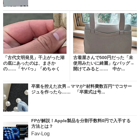
「古代文明発見」干上がった湖
古着屋さんで500円だった「未
の底にあったのは、まさか
使用みたいに綺麗」なバッグ→
の……「ヤバっ」「めちゃく
開けてみると…… 中か...
ち...
卒業を控えた次男→ママが“材料費数百円”でコサー
ジュを作ったら…… 「卒業式は号...
FPが解説！Apple製品を分割手数料0円で入手する
方法とは？
Fav-Log