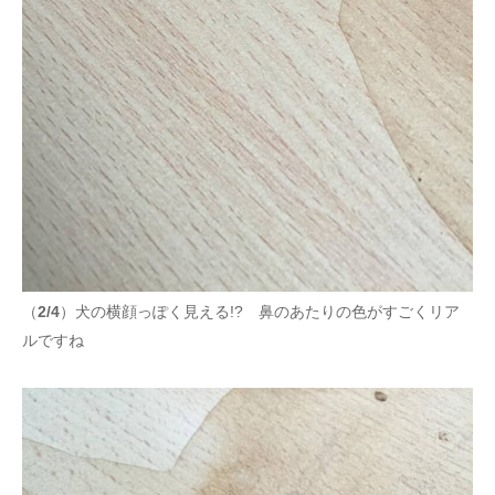
（
2/4
）犬の横顔っぽく見える!? 鼻のあたりの色がすごくリア
ルですね