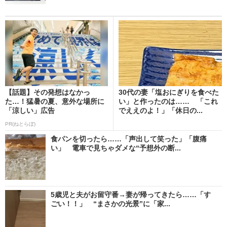
【話題】その発想はなかっ
30代の妻「塩おにぎりを食べた
た…！猛暑の夏、意外な場所に
い」と作ったのは…… 「これ
「涼しい」広告
でええのよ！」「休日の...
PR(ねとらぼ)
食パンを切ったら……「声出して笑った」「腹痛
い」 電車で見ちゃダメな“予想外の断...
5歳児と夫がお留守番→妻が帰ってきたら……「す
ごい！！」 “まさかの光景”に「家...