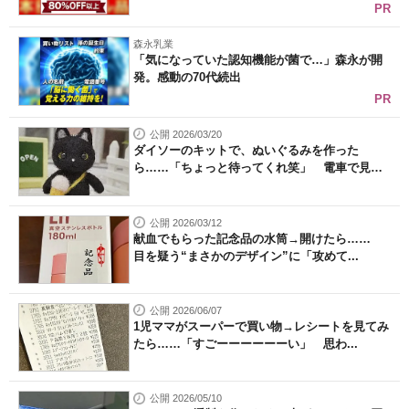
PR
森永乳業
「気になっていた認知機能が菌で…」森永が開
発。感動の70代続出
PR
公開 2026/03/20
ダイソーのキットで、ぬいぐるみを作った
ら……「ちょっと待ってくれ笑」 電車で見
ち...
公開 2026/03/12
献血でもらった記念品の水筒→開けたら……
目を疑う“まさかのデザイン”に「攻めて...
公開 2026/06/07
1児ママがスーパーで買い物→レシートを見てみ
たら……「すごーーーーーーい」 思わ...
公開 2026/05/10