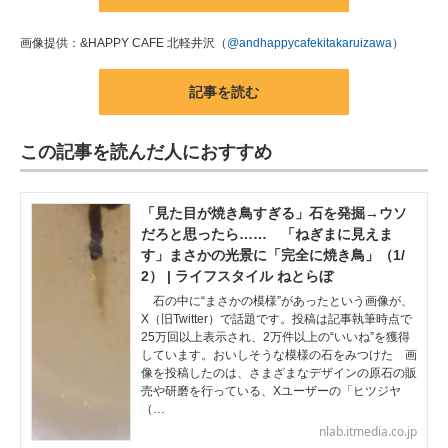
画像提供：&HAPPY CAFE 北軽井沢（
@andhappycafekitakaruizawa
）
記事を読む
この記事を読んだ人におすすめ
「見た目が焼き鳥すぎる」石を発掘→ウソ
だろと思ったら…… 「ねぎまに見えま
す」まさかの光景に「完全に焼き鳥」（1/
2） | ライフスタイル ねとらぼ
石の中に“まさかの模様”があったという画像が、
X（旧Twitter）で話題です。投稿は記事執筆時点で
25万回以上表示され、2万件以上の“いいね”を獲得
しています。おいしそうな模様の石をみつけた 画
像を投稿したのは、さまざまなデザインの原石の販
売や研磨を行っている、Xユーザーの「ヒツジヤ
（…
nlab.itmedia.co.jp