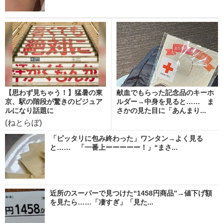
【思わず見ちゃう！】猛暑の東
献血でもらった記念品のキーホ
京、駅の階段が驚きのビジュア
ルダー→中身を見ると…… ま
ルになり話題に
さかの見た目に「あんまり...
(ねとらぼ)
「ピッタリに包み終わった」ワンタン→よく見る
と…… 「一番上ーーーーー！」“まさ...
近所のスーパーで見つけた“1458円商品”→値下げ額
を見たら……「凄すぎ」「見た...