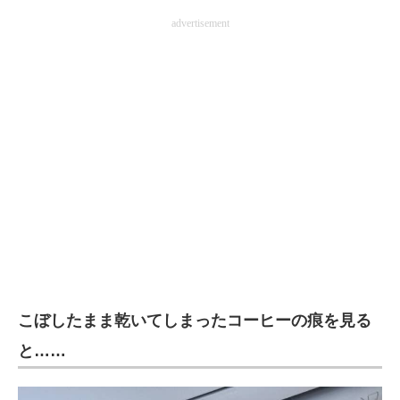
企業向けIT製品の総合サイト
advertisement
IT製品の技術・比較・事例
製造業のIT導入・活用を支援
モノづくり技術者専門サイト
エレクトロニクス専門サイト
電子設計の基本と応用
エネルギーの専門メディア
建設×テクノロジーの最前線
こぼしたまま乾いてしまったコーヒーの痕を見る
ちょっと気になるネットの話題
と……