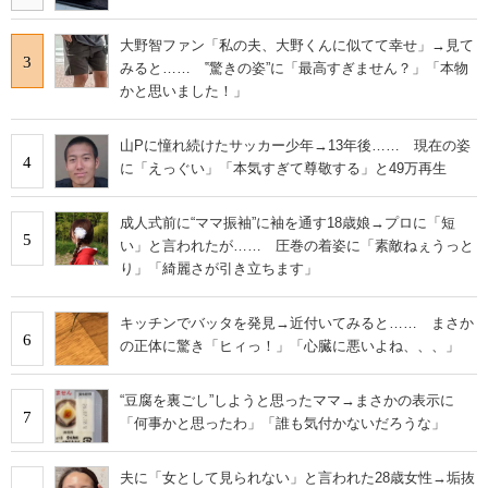
大野智ファン「私の夫、大野くんに似てて幸せ」→見て
3
みると…… ‟驚きの姿”に「最高すぎません？」「本物
かと思いました！」
山Pに憧れ続けたサッカー少年→13年後…… 現在の姿
4
に「えっぐい」「本気すぎて尊敬する」と49万再生
成人式前に“ママ振袖”に袖を通す18歳娘→プロに「短
5
い」と言われたが…… 圧巻の着姿に「素敵ねぇうっと
り」「綺麗さが引き立ちます」
キッチンでバッタを発見→近付いてみると…… まさか
6
の正体に驚き「ヒィっ！」「心臓に悪いよね、、、」
“豆腐を裏ごし”しようと思ったママ→まさかの表示に
7
「何事かと思ったわ」「誰も気付かないだろうな」
夫に「女として見られない」と言われた28歳女性→垢抜