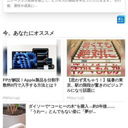
ニケーション業務を通じて、ビジネスの基礎を学んでいただきます。 その
後、適性や成長に...
今、あなたにオススメ
FPが解説！Apple製品を分割手
【思わず見ちゃう！】猛暑の東
数料0円で入手する方法とは？
京、駅の階段が驚きのビジュア
ルになり話題に
PR(Fav-Log)
PR(ねとらぼ)
ダイソーで“コーヒーの木”を購入→約3年後……
「うわー」とんでもない姿に「夢が...