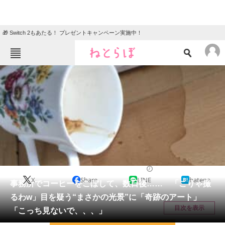
🎁 Switch 2もあたる！ プレゼントキャンペーン実施中！
ねとらぼメニュー
TOP
ニュース
エンタメ
クイズ
グルメ
地域
住まい
教育・育児
動物
リサーチ
ライフスタイル
2026/06/03 19:00（公開）
X
Share
LINE
hatena
会員記事
事務所でコーヒーをこぼして、数日後…… 「こりゃ撮
るわw」目を疑う“まさかの光景”に「奇跡のアート」
メディア
目次を表示
「こっち見ないで、、、」
注目記事を集めた総合ページ