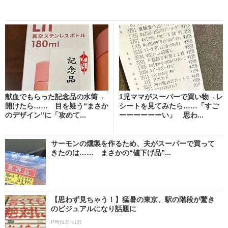
献血でもらった記念品の水筒→
1児ママがスーパーで買い物→レ
開けたら…… 目を疑う“まさか
シートを見てみたら……「すご
のデザイン”に「攻めて...
ーーーーーーい」 思わ...
サーモンの燻製を作るため、夫がスーパーで買って
きたのは…… まさかの“値下げ品”...
【思わず見ちゃう！】猛暑の東京、駅の階段が驚き
のビジュアルになり話題に
PR(ねとらぼ)