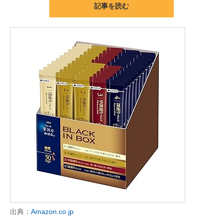
記事を読む
ITの今と未来を見通す
スマホと通信の最新トレンド
進化するPCとデバイスの未来
好きが集まる 比べて選べる
ビジネスと働き方のヒント
AI活用のいまが分かる
企業ITのトレンドを詳説
経営リーダーのコミュニティ
マーケ×ITの今がよく分かる
出典：
Amazon.co.jp
ITエンジニア向け専門サイト