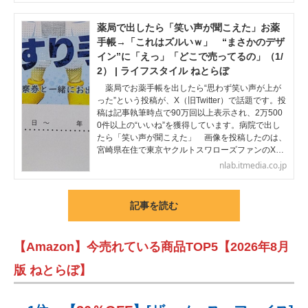
薬局で出したら「笑い声が聞こえた」お薬
手帳→「これはズルいｗ」 “まさかのデザ
イン”に「えっ」「どこで売ってるの」（1/
2） | ライフスタイル ねとらぼ
薬局でお薬手帳を出したら“思わず笑い声が上が
った”という投稿が、X（旧Twitter）で話題です。投
稿は記事執筆時点で90万回以上表示され、2万500
0件以上の“いいね”を獲得しています。病院で出し
たら「笑い声が聞こえた」 画像を投稿したのは、
宮崎県在住で東京ヤクルトスワローズファンのX…
nlab.itmedia.co.jp
記事を読む
【Amazon】今売れている商品TOP5【2026年8月
版 ねとらぼ】