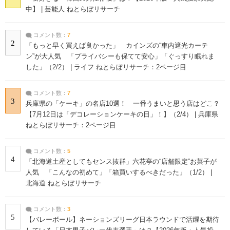
中】 | 芸能人 ねとらぼリサーチ
コメント数：
7
2
「もっと早く買えば良かった」 カインズの“車内遮光カーテ
ン”が大人気 「プライバシーも保てて安心」「ぐっすり眠れま
した」（2/2） | ライフ ねとらぼリサーチ：2ページ目
コメント数：
7
3
兵庫県の「ケーキ」の名店10選！ 一番うまいと思う店はどこ？
【7月12日は「デコレーションケーキの日」！】（2/4） | 兵庫県
ねとらぼリサーチ：2ページ目
コメント数：
5
4
「北海道土産としてもセンス抜群」六花亭の“店舗限定”お菓子が
人気 「こんなの初めて」「箱買いするべきだった」（1/2） |
北海道 ねとらぼリサーチ
コメント数：
3
5
【バレーボール】ネーションズリーグ日本ラウンドで活躍を期待