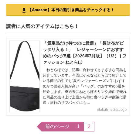
【Amazon】本日の割引き商品をチェックする！
読者に人気のアイテムはこちら！
「貴重品だけ持つのに最適」「長財布がピ
ッタリ入る！」 レジャーシーンにおすす
めのバッグ5選【2026年7月版】（1/2） | フ
ァッション ねとらぼ
ねとらぼでは、記事に合わせてさまざまな商品を
紹介しています。今回はそんなねとらぼで紹介して
いる商品の中でも“夏のレジャーシーズン”におすす
めかつ読者人気が高い「バッグ」のおすすめ5選を
紹介します。※過去にねとらぼのリンク経由で売れ
た商品の売り上げ上位から抽出食べ歩きや散策に最
適：旅行のサブバッグにも…
nlab.itmedia.co.jp
前のページ
1
2