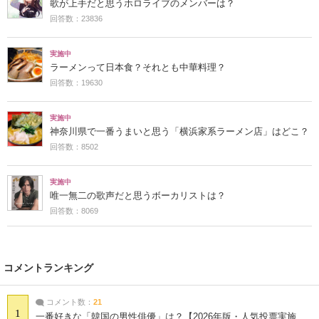
歌が上手だと思うホロライブのメンバーは？
回答数：23836
実施中
ラーメンって日本食？それとも中華料理？
回答数：19630
実施中
神奈川県で一番うまいと思う「横浜家系ラーメン店」はどこ？
回答数：8502
実施中
唯一無二の歌声だと思うボーカリストは？
回答数：8069
コメントランキング
コメント数：
21
1
一番好きな「韓国の男性俳優」は？【2026年版・人気投票実施