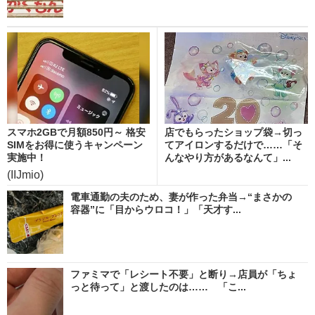
スマホ2GBで月額850円～ 格安
店でもらったショップ袋→切っ
SIMをお得に使うキャンペーン
てアイロンするだけで……「そ
実施中！
んなやり方があるなんて」...
(IIJmio)
電車通勤の夫のため、妻が作った弁当→“まさかの
容器”に「目からウロコ！」「天才す...
ファミマで「レシート不要」と断り→店員が「ちょ
っと待って」と渡したのは…… 「こ...