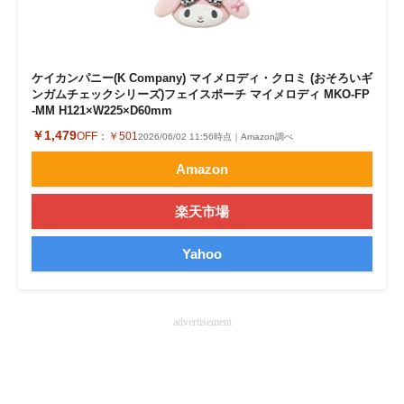
企業向けIT製品の総合サイト
IT製品の技術・比較・事例
ケイカンパニー(K Company) マイメロディ・クロミ (おそろいギ
ンガムチェックシリーズ)フェイスポーチ マイメロディ MKO-FP
製造業のIT導入・活用を支援
-MM H121×W225×D60mm
￥1,479
OFF：
￥501
モノづくり技術者専門サイト
2026/06/02 11:56時点｜Amazon調べ
Amazon
エレクトロニクス専門サイト
楽天市場
電子設計の基本と応用
Yahoo
エネルギーの専門メディア
建設×テクノロジーの最前線
advertisement
ちょっと気になるネットの話題