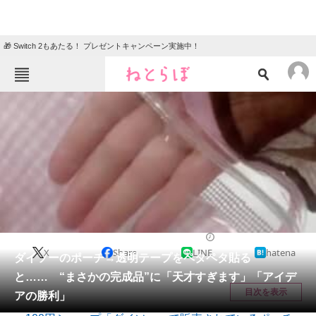
🎁 Switch 2もあたる！ プレゼントキャンペーン実施中！
ねとらぼメニュー
TOP
ニュース
エンタメ
クイズ
グルメ
地域
住まい
教育・育児
動物
リサーチ
ハンドメイド
2026/06/08 20:00（公開）
X
Share
LINE
hatena
会員記事
ダイソーのポーチ→透明テープをペタペタ貼る
と…… “まさかの完成品”に「天才すぎます」「アイデ
メディア
目次を表示
アの勝利」
注目記事を集めた総合ページ