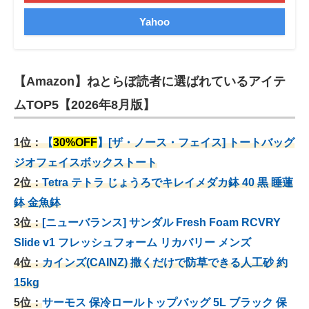
Yahoo
【Amazon】ねとらぼ読者に選ばれているアイテ
ムTOP5【2026年8月版】
1位：
【
30%OFF
】[ザ・ノース・フェイス] トートバッグ
ジオフェイスボックストート
2位：
Tetra テトラ じょうろでキレイメダカ鉢 40
黒 睡蓮
鉢 金魚鉢
3位：
[ニューバランス] サンダル Fresh Foam RCVRY
Slide v1 フレッシュフォーム リカバリー メンズ
4位：
カインズ(CAINZ) 撒くだけで防草できる人工砂 約
15kg
5位：
サーモス 保冷ロールトップバッグ 5L ブラック 保