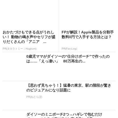
おかたづけもできる点がうれし
FPが解説！Apple製品を分割手
い！ 動物の鳴き声やセリフが盛
数料0円で入手する方法とは？
りだくさんの「アニア ...
PR(タカラトミー｜Hugkum)
PR(Fav-Log)
0歳児ママがダイソーの“仕分けポーチ”で作ったの
は……「えっ凄い」 80万再生の...
【思わず見ちゃう！】猛暑の東京、駅の階段が驚き
のビジュアルになり話題に
PR(ねとらぼ)
ダイソーのミニポーチ2つ→ハギレで包むだけ