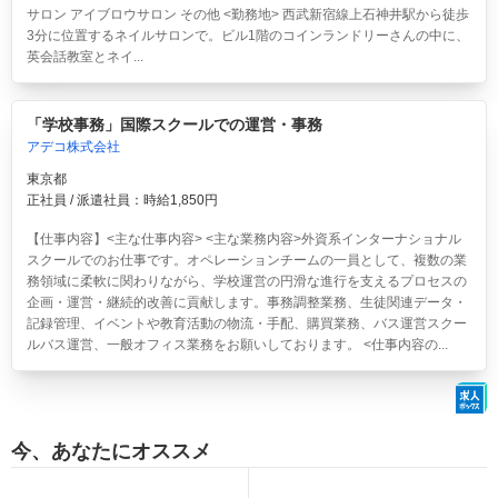
サロン アイブロウサロン その他 <勤務地> 西武新宿線上石神井駅から徒歩
3分に位置するネイルサロンで。ビル1階のコインランドリーさんの中に、
英会話教室とネイ...
「学校事務」国際スクールでの運営・事務
アデコ株式会社
東京都
正社員 / 派遣社員：時給1,850円
【仕事内容】<主な仕事内容> <主な業務内容>外資系インターナショナル
スクールでのお仕事です。オペレーションチームの一員として、複数の業
務領域に柔軟に関わりながら、学校運営の円滑な進行を支えるプロセスの
企画・運営・継続的改善に貢献します。事務調整業務、生徒関連データ・
記録管理、イベントや教育活動の物流・手配、購買業務、バス運営スクー
ルバス運営、一般オフィス業務をお願いしております。 <仕事内容の...
今、あなたにオススメ