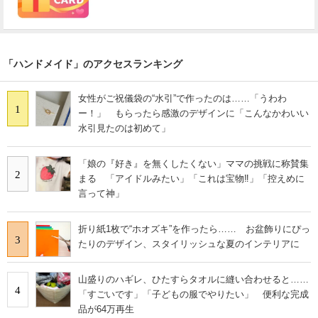
「ハンドメイド」のアクセスランキング
女性がご祝儀袋の“水引”で作ったのは……「うわわ
1
ー！」 もらったら感激のデザインに「こんなかわいい
水引見たのは初めて」
「娘の『好き』を無くしたくない」ママの挑戦に称賛集
2
まる 「アイドルみたい」「これは宝物‼︎」「控えめに
言って神」
折り紙1枚で“ホオズキ”を作ったら…… お盆飾りにぴっ
3
たりのデザイン、スタイリッシュな夏のインテリアに
山盛りのハギレ、ひたすらタオルに縫い合わせると……
4
「すごいです」「子どもの服でやりたい」 便利な完成
品が64万再生