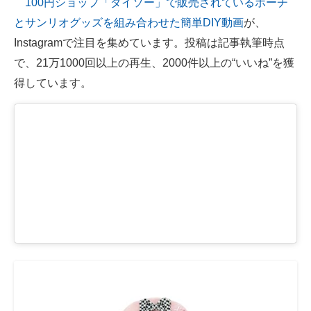
100円ショップ「ダイソー」で販売されているポーチ
とサンリオグッズを組み合わせた簡単DIY動画
が、
ITの今と未来を見通す
Instagramで注目を集めています。投稿は記事執筆時点
スマホと通信の最新トレンド
で、21万1000回以上の再生、2000件以上の“いいね”を獲
得しています。
進化するPCとデバイスの未来
好きが集まる 比べて選べる
ビジネスと働き方のヒント
AI活用のいまが分かる
企業ITのトレンドを詳説
経営リーダーのコミュニティ
マーケ×ITの今がよく分かる
ITエンジニア向け専門サイト