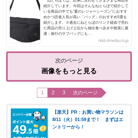
ねとらぼでは、記事に合わせてさまざまな商品を
紹介しています。今回はそんなねとらぼで紹介して
いる商品の中でも“夏のレジャーシーズン”におすす
めかつ読者人気が高い「バッグ」のおすすめ5選を
紹介します。※過去にねとらぼのリンク経由で売れ
た商品の売り上げ上位から抽出食べ歩きや散策に最
適：旅行のサブバッグにも…
nlab.itmedia.co.jp
画像をもっと見る
1
2
3
次のページ
【楽天】PR：お買い物マラソンは
8/11（火）01:59まで！ まずはエ
ントリーから！