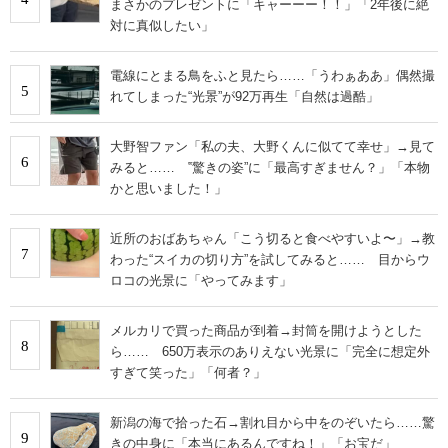
まさかのプレゼントに「キャーーー！！」「2年後に絶
対に真似したい」
電線にとまる鳥をふと見たら……「うわぁああ」偶然撮
5
れてしまった“光景”が92万再生「自然は過酷」
大野智ファン「私の夫、大野くんに似てて幸せ」→見て
6
みると…… ‟驚きの姿”に「最高すぎません？」「本物
かと思いました！」
近所のおばあちゃん「こう切ると食べやすいよ〜」→教
7
わった“スイカの切り方”を試してみると…… 目からウ
ロコの光景に「やってみます」
メルカリで買った商品が到着→封筒を開けようとした
8
ら…… 650万表示のありえない光景に「完全に想定外
すぎて笑った」「何者？」
新潟の海で拾った石→割れ目から中をのぞいたら……驚
9
きの中身に「本当にあるんですね！」「お宝だ」