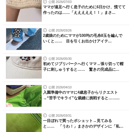
公開 2026/07/03
ママが遠足へ行く息子のために6日かけ、慌てて
作ったのは……「えええええ！！」まさ...
公開 2026/03/26
2歳娘のためにママが100均の毛糸8玉を編んで
いくと…… 目を引くお出かけアイテ...
公開 2026/05/30
初めてジブリパークへ行くママ→張り切って帽
子に刺しゅうすると…… 驚きの完成品に...
公開 2026/04/10
入園準備中のママに4歳息子からリクエスト
→“苦手でキライ”な裁縫に挑戦すると……...
公開 2026/03/31
一目ぼれで買ったポシェット→見てみる
と…… 「うわ！」まさかのデザインに「私も
欲...