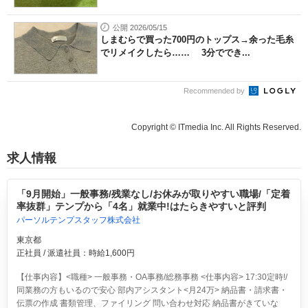
公開 2026/05/15
しまむらで買った700円のトップス→余った毛糸
でリメイクしたら…… 3分ででき...
Recommended by
Copyright © ITmedia Inc. All Rights Reserved.
求人情報
「9月開始」一般事務/残業なし/お休みが取りやすい職場/「定着
率抜群」テンプから「4名」就業中!はたらきやすいと評判
パーソルテンプスタッフ株式会社
東京都
正社員 / 派遣社員：時給1,600円
【仕事内容】<職種> 一般事務・OA事務/総務事務 <仕事内容> 17:30定時!/
同業務の方もいるので安心 部内アシスタント<月24万> 納品書・請求書・
伝票の作成 書類管理、ファイリング 問い合わせ対応 納品書がきていな