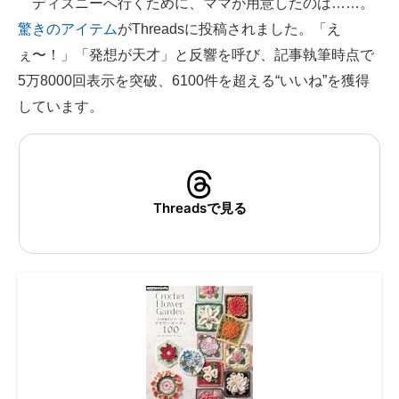
ディズニーへ行くために、ママが用意したのは……。
驚きのアイテム
がThreadsに投稿されました。「え
ITの今と未来を見通す
ぇ〜！」「発想が天才」と反響を呼び、記事執筆時点で
スマホと通信の最新トレンド
5万8000回表示を突破、6100件を超える“いいね”を獲得
しています。
進化するPCとデバイスの未来
好きが集まる 比べて選べる
ビジネスと働き方のヒント
Threadsで見る
AI活用のいまが分かる
企業ITのトレンドを詳説
経営リーダーのコミュニティ
マーケ×ITの今がよく分かる
ITエンジニア向け専門サイト