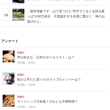
「超常現象です」山で見つけた“空中でぐるぐる回る葉
10
っぱ”が92万表示 不思議すぎる光景に驚がく「神のお
遊びかと」
アンケート
実施中
声が好きな「日本のボーカリスト」は？
回答数：49461
実施中
歌が上手だと思うホロライブのメンバーは？
回答数：23844
実施中
ラーメンって日本食？それとも中華料理？
回答数：19644