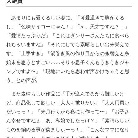
大絶賛
あまりにも愛くるしい姿に、「可愛過ぎて胸がくる
し」「色味サイコーじゃん！」「え、天才ですね？！」
「愛情たっぷりだ」「これはダンサーさんたちに食べら
れちゃいますね」「それにしても素晴らしい出来栄えで
す」「上手すぎ」「渦巻き風の作り目からの糸替えと糸
始末を思うとすごい……そりゃ息子くんもうきうきジャ
ンプですよ〜」「現地にいたら思わず声かけちゃうと思
う」との声が。
また素晴らしい作品に「手が込んでるから難しいけ
ど、商品化して欲しい。大人も被りたい」「大人用買い
たいっっ！」「来月行くから私にも作って〜」「お子さ
ん幸せですねぇ…あ、私娘でしたっけ？」「素晴らしい
ものを編める事が羨ましぃーっ！」「こんなママになり