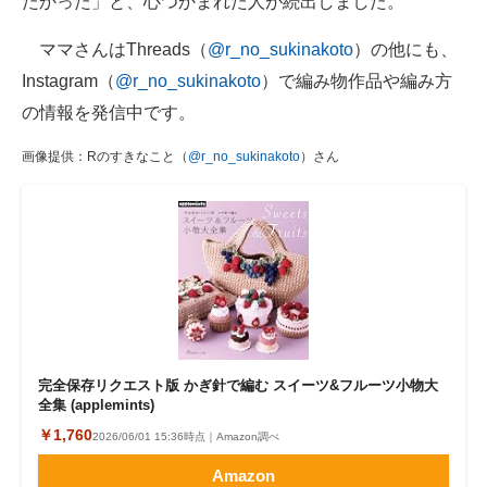
たかった」と、心つかまれた人が続出しました。
ママさんはThreads（
@r_no_sukinakoto
）の他にも、
Instagram（
@r_no_sukinakoto
）で編み物作品や編み方
の情報を発信中です。
画像提供：Rのすきなこと（
@r_no_sukinakoto
）さん
完全保存リクエスト版 かぎ針で編む スイーツ&フルーツ小物大
全集 (applemints)
￥1,760
2026/06/01 15:36時点｜Amazon調べ
Amazon