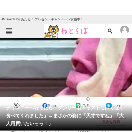
🎁 Switch 2もあたる！ プレゼントキャンペーン実施中！
ねとらぼメニュー
TOP
ニュース
エンタメ
クイズ
グルメ
地域
住まい
教育・育児
動物
リサーチ
ライフスタイル
2026/06/07 14:30（公開）
X
Share
LINE
hatena
会員記事
ディズニーへ行ったら「ダンサーもキャストもぱくぱく
食べてくれました」→まさかの姿に「天才ですね」「大
メディア
目次を表示
人用買いたいっっ！」
注目記事を集めた総合ページ