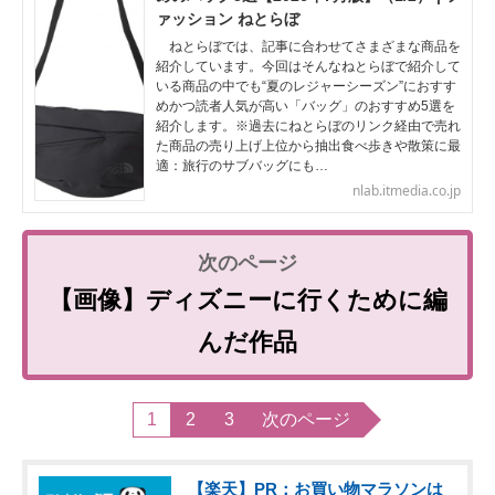
ァッション ねとらぼ
ねとらぼでは、記事に合わせてさまざまな商品を
紹介しています。今回はそんなねとらぼで紹介して
いる商品の中でも“夏のレジャーシーズン”におすす
めかつ読者人気が高い「バッグ」のおすすめ5選を
紹介します。※過去にねとらぼのリンク経由で売れ
た商品の売り上げ上位から抽出食べ歩きや散策に最
適：旅行のサブバッグにも…
nlab.itmedia.co.jp
【画像】ディズニーに行くために編
んだ作品
1
2
3
次のページ
【楽天】PR：お買い物マラソンは