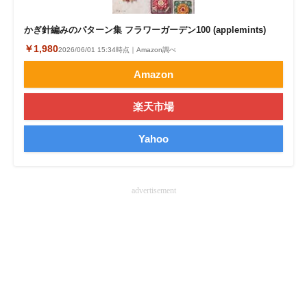
企業向けIT製品の総合サイト
かぎ針編みのパターン集 フラワーガーデン100 (applemints)
IT製品の技術・比較・事例
￥1,980
2026/06/01 15:34時点｜Amazon調べ
Amazon
製造業のIT導入・活用を支援
モノづくり技術者専門サイト
楽天市場
エレクトロニクス専門サイト
Yahoo
電子設計の基本と応用
advertisement
エネルギーの専門メディア
建設×テクノロジーの最前線
ちょっと気になるネットの話題