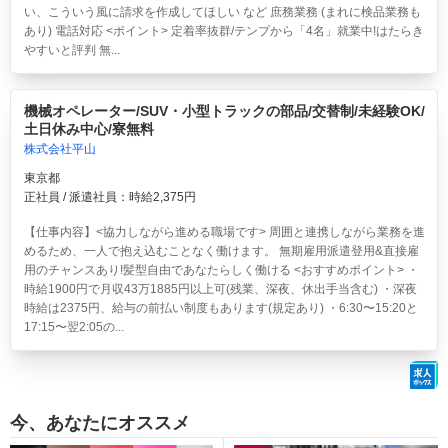
い、こういう風に請求を作成してほしい など 庶務業務 (まれに検品業務も
あり) 電話対応 <ポイント> 定着率抜群/テンプから「4名」就業中!はたらき
やすいと評判 無...
機械オペレーター/SUV・小型トラックの部品/交替制/未経験OK/
土日休み中心/寮無料
株式会社平山
東京都
正社員 / 派遣社員：時給2,375円
【仕事内容】<協力しながら進める職場です> 周囲と連携しながら業務を進
めるため、一人で抱え込むことなく働けます。 無期雇用派遣登用&直接雇
用のチャンスあり!髪型自由であなたらしく働ける <おすすめポイント> ・
時給1900円で月収43万1885円以上可(残業、深夜、休出手当含む) ・深夜
時給は2375円、給与の前払い制度もあります(規定あり) ・6:30〜15:20と
17:15〜翌2:05の...
今、あなたにオススメ