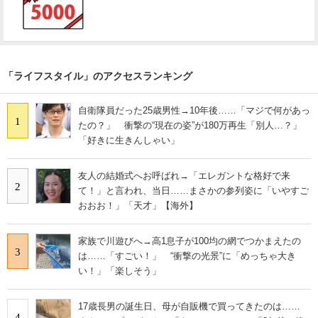
「ライフスタイル」のアクセスランキング
自衛隊員だった25歳男性→10年後……「マジで何があっ
1
たの？」 衝撃の“現在の姿”が180万再生「別人…？」
「好きに生きんしゃい」
友人の結婚式へお呼ばれ→「エレガントな格好で来
2
て！」と言われ、当日……まさかの参列姿に「いやすご
おおお！」「天才」【海外】
家族で川遊びへ→高1息子が100均の網でつかまえたの
3
は……「すごい！」 “衝撃の光景”に「めっちゃ大き
い！」「楽しそう」
17歳長男の誕生日、母が自販機で買ってきたのは……
4