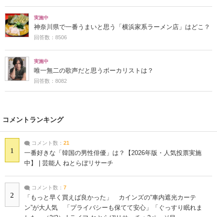
実施中
神奈川県で一番うまいと思う「横浜家系ラーメン店」はどこ？
回答数：8506
実施中
唯一無二の歌声だと思うボーカリストは？
回答数：8082
コメントランキング
コメント数：
21
1
一番好きな「韓国の男性俳優」は？【2026年版・人気投票実施
中】 | 芸能人 ねとらぼリサーチ
コメント数：
7
2
「もっと早く買えば良かった」 カインズの“車内遮光カーテ
ン”が大人気 「プライバシーも保てて安心」「ぐっすり眠れま