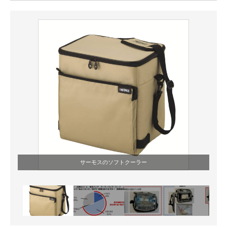
ITの今と未来を見通す
スマホと通信の最新トレンド
進化するPCとデバイスの未来
好きが集まる 比べて選べる
ビジネスと働き方のヒント
AI活用のいまが分かる
企業ITのトレンドを詳説
サーモスのソフトクーラー
経営リーダーのコミュニティ
マーケ×ITの今がよく分かる
ITエンジニア向け専門サイト