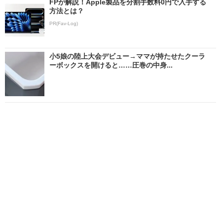
FPが解説！Apple製品を分割手数料0円で入手する
方法とは？
PR(Fav-Log)
小5娘の陸上大会デビュー→ママが持たせたクーラ
ーボックスを開けると……圧巻の中身...