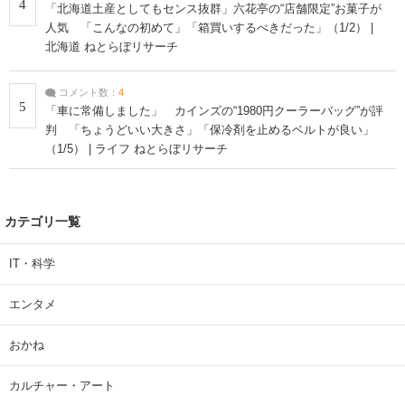
4
「北海道土産としてもセンス抜群」六花亭の“店舗限定”お菓子が
人気 「こんなの初めて」「箱買いするべきだった」（1/2） |
北海道 ねとらぼリサーチ
コメント数：
4
5
「車に常備しました」 カインズの“1980円クーラーバッグ”が評
判 「ちょうどいい大きさ」「保冷剤を止めるベルトが良い」
（1/5） | ライフ ねとらぼリサーチ
カテゴリ一覧
IT・科学
エンタメ
おかね
カルチャー・アート