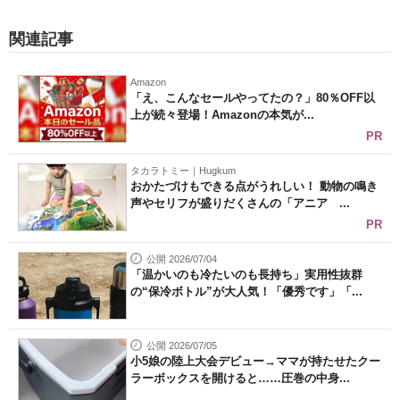
関連記事
Amazon
「え、こんなセールやってたの？」80％OFF以
上が続々登場！Amazonの本気が...
PR
タカラトミー｜Hugkum
おかたづけもできる点がうれしい！ 動物の鳴き
声やセリフが盛りだくさんの「アニア ...
PR
公開 2026/07/04
「温かいのも冷たいのも長持ち」実用性抜群
の“保冷ボトル”が大人気！「優秀です」「...
公開 2026/07/05
小5娘の陸上大会デビュー→ママが持たせたクー
ラーボックスを開けると……圧巻の中身...