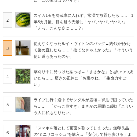
に「この値段はヤバすぎ」
スイカ1玉を冷蔵庫に入れず、常温で放置したら…… 1
2
年8カ月後、目を疑う光景に「ヤバいヤバいヤバい」
「えっ、こんな姿に……!?」
使えなくなったルイ・ヴィトンのバッグ→約4万円かけ
3
て染め直したら……「捨てなきゃよかった」「そういう
使い道もあったのか」
草刈り中に見つけた葉っぱ→「まさかな」と思いつつ抜
4
いたら…… 驚きの正体に「お宝やね」「生命力すご
い」
ライブに行く道中でサンダルが崩壊→裸足で困っていた
5
ら…… 「かっこ良すぎ」まさかの展開に感動「こうい
う人に私もなりたい」
「スマホを落として画面を割ってしまった」無印良品
6
の“ミニサコッシュ”を購入→「安心して持ち歩ける」よ