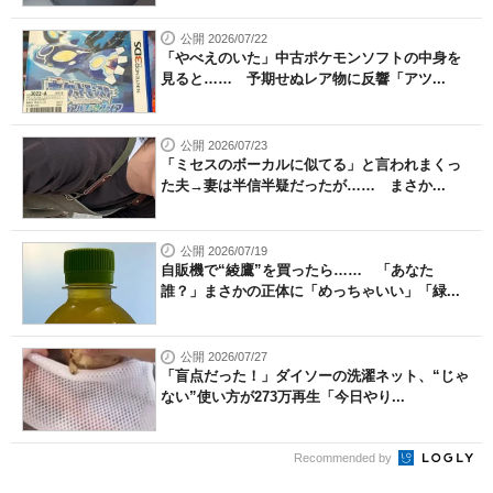
公開 2026/07/22
「やべえのいた」中古ポケモンソフトの中身を
見ると…… 予期せぬレア物に反響「アツ...
公開 2026/07/23
「ミセスのボーカルに似てる」と言われまくっ
た夫→妻は半信半疑だったが…… まさか...
公開 2026/07/19
自販機で“綾鷹”を買ったら…… 「あなた
誰？」まさかの正体に「めっちゃいい」「緑...
公開 2026/07/27
「盲点だった！」ダイソーの洗濯ネット、“じゃ
ない”使い方が273万再生「今日やり...
Recommended by