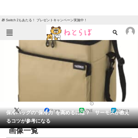
🎁 Switch 2もあたる！ プレゼントキャンペーン実施中！
ねとらぼメニュー
TOP
ニュース
エンタメ
クイズ
グルメ
地域
住まい
教育・育児
動物
リサーチ
ライフスタイル
2026/06/03 12:05（公開）
X
Share
LINE
hatena
会員記事
保冷バッグの“保冷力”を高めるには？ サーモスが教え
るコツが参考になる
メディア
画像一覧
注目記事を集めた総合ページ