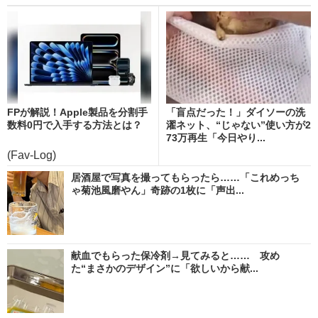
FPが解説！Apple製品を分割手
「盲点だった！」ダイソーの洗
数料0円で入手する方法とは？
濯ネット、“じゃない”使い方が2
73万再生「今日やり...
(Fav-Log)
居酒屋で写真を撮ってもらったら……「これめっち
ゃ菊池風磨やん」奇跡の1枚に「声出...
献血でもらった保冷剤→見てみると…… 攻め
た“まさかのデザイン”に「欲しいから献...