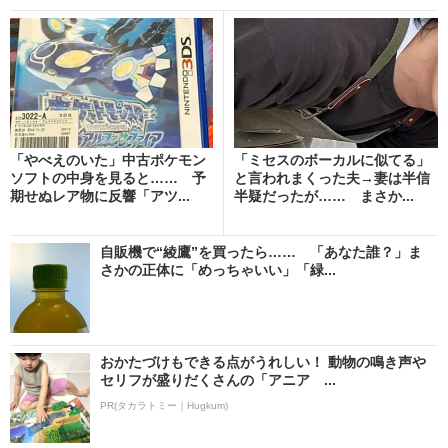
「やべえのいた」中古ポケモン
「ミセスのボーカルに似てる」
ソフトの中身を見ると…… 予
と言われまくった夫→妻は半信
期せぬレア物に反響「アツ...
半疑だったが…… まさか...
自販機で“綾鷹”を買ったら…… 「あなた誰？」ま
さかの正体に「めっちゃいい」「緑...
おかたづけもできる点がうれしい！ 動物の鳴き声や
セリフが盛りだくさんの「アニア ...
PR(タカラトミー｜Hugkum)