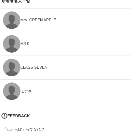
新着著名人一覧
Mrs. GREEN APPLE
M!LK
CLASS SEVEN
モナキ
FEEDBACK
「ねとらぼ」ってなに？