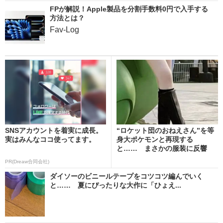
FPが解説！Apple製品を分割手数料0円で入手する
方法とは？
Fav-Log
SNSアカウントを着実に成長。
“ロケット団のおねえさん”を等
実はみんなココ使ってます。
身大ポケモンと再現する
と…… まさかの服装に反響
「...
PR(Dreaw合同会社)
ダイソーのビニールテープをコツコツ編んでいく
と…… 夏にぴったりな大作に「ひょえ...