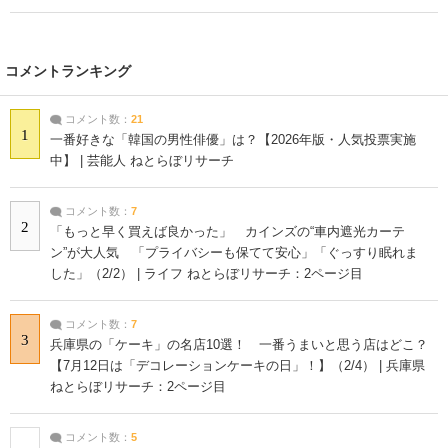
コメントランキング
コメント数：
21
1
一番好きな「韓国の男性俳優」は？【2026年版・人気投票実施
中】 | 芸能人 ねとらぼリサーチ
コメント数：
7
2
「もっと早く買えば良かった」 カインズの“車内遮光カーテ
ン”が大人気 「プライバシーも保てて安心」「ぐっすり眠れま
した」（2/2） | ライフ ねとらぼリサーチ：2ページ目
コメント数：
7
3
兵庫県の「ケーキ」の名店10選！ 一番うまいと思う店はどこ？
【7月12日は「デコレーションケーキの日」！】（2/4） | 兵庫県
ねとらぼリサーチ：2ページ目
コメント数：
5