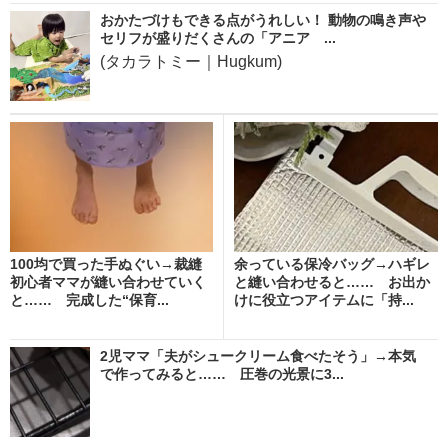
おかたづけもできる点がうれしい！ 動物の鳴き声や
セリフが盛りだくさんの「アニア ...
(タカラトミー｜Hugkum)
100均で買った手ぬぐい→裁縫
余っている保冷バッグ→ハギレ
初心者ママが縫い合わせていく
と縫い合わせると…… お出か
と…… 完成した“保育...
けに役立つアイテムに「持...
2児ママ「夫がシュークリーム食べたそう」→本気
で作ってみると…… 圧巻の光景に3...