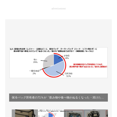
企業向けIT製品の総合サイト
advertisement
IT製品の技術・比較・事例
製造業のIT導入・活用を支援
モノづくり技術者専門サイト
エレクトロニクス専門サイト
電子設計の基本と応用
エネルギーの専門メディア
建設×テクノロジーの最前線
ちょっと気になるネットの話題
保冷バッグ所有者の71％が「飲み物や食べ物がぬるくなった・溶けた」経験がある