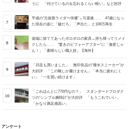
うに 「付けているのを忘れるくらい軽い」など好評
平成の“元仮面ライダー俳優”→引退後…… 47歳になっ
7
た現在の姿に「嘘だろ」「声出た」と108万再生
道端に捨ててあったボロボロの家具→持ち帰ってリメイ
8
クしたら…… “驚きのビフォーアフター”に「激変じゃ
ん！」「素晴らしい職人技」【海外】
「15足も買いました」 無印良品の“撥水スニーカー”が
9
大好評 「この靴しか履けません」「本当に疲れにく
い」「一生買い続けます」
「これほんとに770円なの？」 スタンダードプロダク
10
ツの“シンプル腕時計”が大好評 「もうこれでいい」
「かなり満足感高い」
アンケート