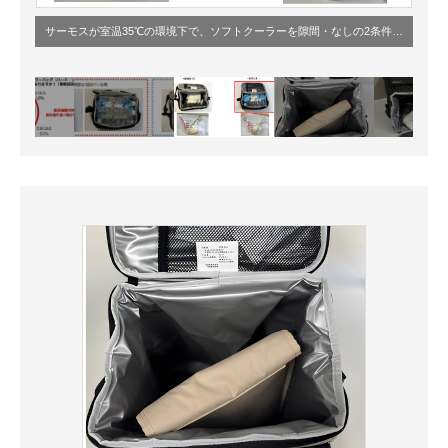
サーモスが室温35℃の環境下で、ソフトクーラーを隙間・なしの2条件で配置し、1時間後にアイスの溶けぐらいを調べた結果