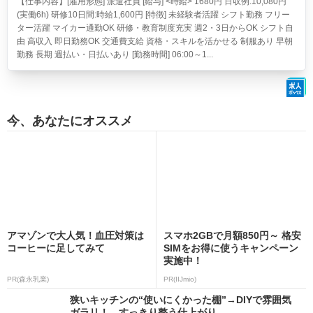
【仕事内容】[雇用形態] 派遣社員 [給与] <時給> 1680円 日収例:10,080円
(実働6h) 研修10日間:時給1,600円 [特徴] 未経験者活躍 シフト勤務 フリー
ター活躍 マイカー通勤OK 研修・教育制度充実 週2・3日からOK シフト自
由 高収入 即日勤務OK 交通費支給 資格・スキルを活かせる 制服あり 早朝
勤務 長期 週払い・日払いあり [勤務時間] 06:00～1...
今、あなたにオススメ
アマゾンで大人気！血圧対策は
スマホ2GBで月額850円～ 格安
コーヒーに足してみて
SIMをお得に使うキャンペーン
実施中！
PR(森永乳業)
PR(IIJmio)
狭いキッチンの“使いにくかった棚”→DIYで雰囲気
ガラリ！ すっきり整う仕上がり...