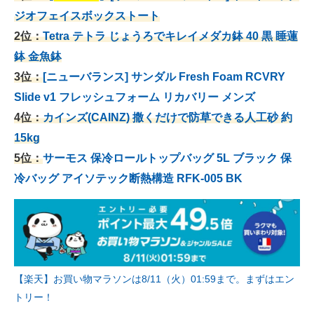
ジオフェイスボックストート
2位：
Tetra テトラ じょうろでキレイメダカ鉢 40
黒 睡蓮
鉢 金魚鉢
3位：
[ニューバランス] サンダル Fresh Foam RCVRY
Slide v1 フレッシュフォーム リカバリー メンズ
4位：
カインズ(CAINZ) 撒くだけで防草できる人工砂 約
15kg
5位：
サーモス 保冷ロールトップバッグ 5L ブラック 保
冷バッグ アイソテック断熱構造 RFK-005 BK
【楽天】お買い物マラソンは8/11（火）01:59まで。まずはエン
トリー！