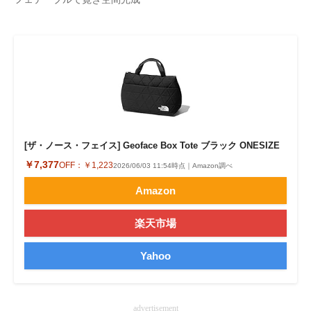
企業向けIT製品の総合サイト
IT製品の技術・比較・事例
製造業のIT導入・活用を支援
モノづくり技術者専門サイト
エレクトロニクス専門サイト
[ザ・ノース・フェイス] Geoface Box Tote ブラック ONESIZE
￥7,377
OFF：
￥1,223
電子設計の基本と応用
2026/06/03 11:54時点｜Amazon調べ
Amazon
エネルギーの専門メディア
楽天市場
建設×テクノロジーの最前線
Yahoo
ちょっと気になるネットの話題
advertisement