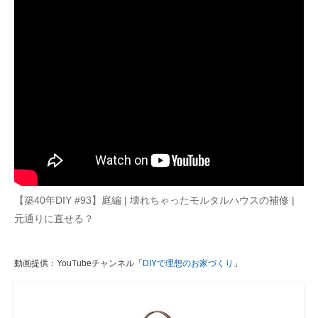
【築40年DIY #93】庭編 | 壊れちゃったモルタルハウスの補修 |
元通りに直せる？
動画提供：YouTubeチャンネル「
DIYで理想のお家づくり
」