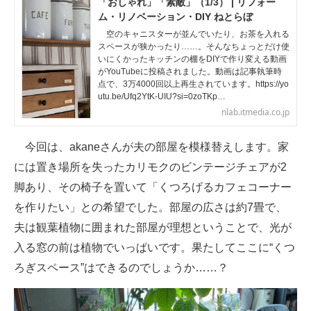
「おしゃれ」「素敵」（1/3） | リフォー
ム・リノベーション・DIY ねとらぼ
空のキャニスターが並んでいたり、お茶を入れる
スペースが狭かったり……。そんなちょっとだけ使
いにくかったキッチンの棚をDIYで作り変える動画
がYouTubeに投稿されました。動画は記事執筆時
点で、3万4000回以上再生されています。https://yo
utu.be/Ufq2YtK-UIU?si=0zoTKp…
nlab.itmedia.co.jp
今回は、akaneさんが夫の部屋を模様替えします。家
には置き場所を失ったカリモクのビンテージチェアが2
脚あり、その椅子を置いて「くつろげるカフェコーナー
を作りたい」との希望でした。部屋の広さは約7畳で、
夫は観葉植物に囲まれた部屋が理想ということで、光が
入る窓の前は植物でいっぱいです。果たしてここに“くつ
ろぎスペース”はできるのでしょうか……？