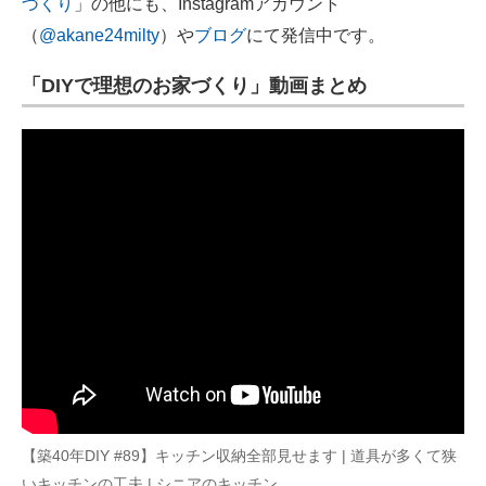
づくり
」の他にも、Instagramアカウント
（
@akane24milty
）や
ブログ
にて発信中です。
「DIYで理想のお家づくり」動画まとめ
【築40年DIY #89】キッチン収納全部見せます | 道具が多くて狭
いキッチンの工夫 | シニアのキッチン