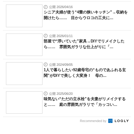
公開 2026/04/16
シニア夫婦が使う“4畳の狭いキッチン”→収納を
開けたら…… 目からウロコの工夫に...
公開 2026/01/11
部屋で“浮いていた”家具→DIYでリメイクした
ら…… 雰囲気ガラリな仕上がりに「...
公開 2024/09/05
1人で暮らしたい92歳母宅の“ものであふれる玄
関”がDIYで美しく大変身！ 母の...
公開 2025/06/20
味気ない“ただの立水栓”を夫妻がリメイクする
と…… 庭の雰囲気ガラリで「カッコい...
Recommended by