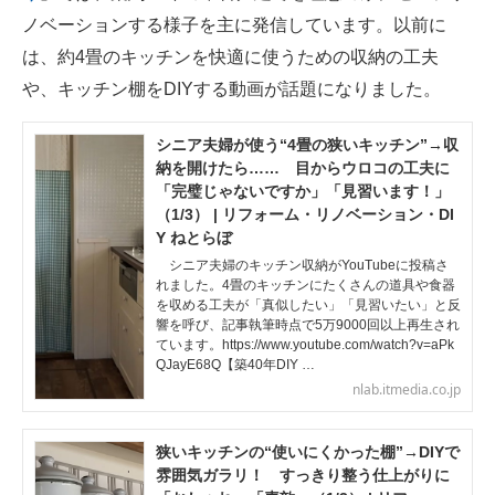
ノベーションする様子を主に発信しています。以前に
は、約4畳のキッチンを快適に使うための収納の工夫
や、キッチン棚をDIYする動画が話題になりました。
シニア夫婦が使う“4畳の狭いキッチン”→収
納を開けたら…… 目からウロコの工夫に
「完璧じゃないですか」「見習います！」
（1/3） | リフォーム・リノベーション・DI
Y ねとらぼ
シニア夫婦のキッチン収納がYouTubeに投稿さ
れました。4畳のキッチンにたくさんの道具や食器
を収める工夫が「真似したい」「見習いたい」と反
響を呼び、記事執筆時点で5万9000回以上再生され
ています。https://www.youtube.com/watch?v=aPk
QJayE68Q【築40年DIY …
nlab.itmedia.co.jp
狭いキッチンの“使いにくかった棚”→DIYで
雰囲気ガラリ！ すっきり整う仕上がりに