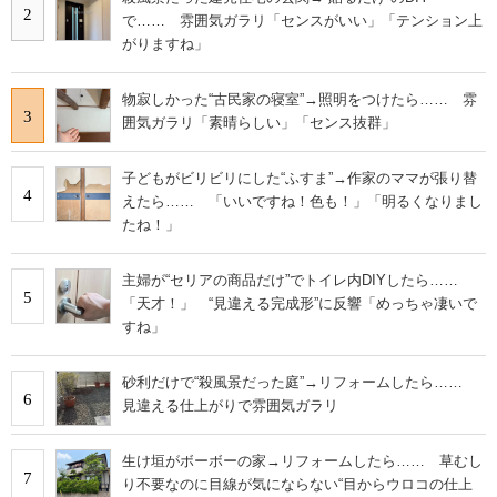
2
で…… 雰囲気ガラリ「センスがいい」「テンション上
がりますね」
物寂しかった“古民家の寝室”→照明をつけたら…… 雰
3
囲気ガラリ「素晴らしい」「センス抜群」
子どもがビリビリにした“ふすま”→作家のママが張り替
4
えたら…… 「いいですね！色も！」「明るくなりまし
たね！」
主婦が“セリアの商品だけ”でトイレ内DIYしたら……
5
「天才！」 “見違える完成形”に反響「めっちゃ凄いで
すね」
砂利だけで“殺風景だった庭”→リフォームしたら……
6
見違える仕上がりで雰囲気ガラリ
生け垣がボーボーの家→リフォームしたら…… 草むし
7
り不要なのに目線が気にならない“目からウロコの仕上