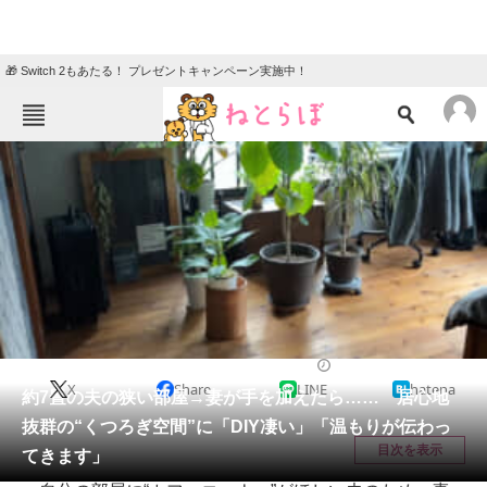
🎁 Switch 2もあたる！ プレゼントキャンペーン実施中！
ねとらぼメニュー
TOP
ニュース
エンタメ
クイズ
グルメ
地域
住まい
教育・育児
動物
リサーチ
リフォーム・リノベーション・DIY
2026/06/08 09:45（公開）
X
Share
LINE
hatena
会員記事
約7畳の夫の狭い部屋→妻が手を加えたら…… 居心地
抜群の“くつろぎ空間”に「DIY凄い」「温もりが伝わっ
メディア
目次を表示
てきます」
注目記事を集めた総合ページ