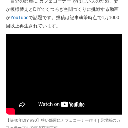
自分の部屋に“カフェコーナー”がほしい夫のため、妻
が模様替えとDIYでくつろぎ空間づくりに挑戦する動画
ITの今と未来を見通す
が
YouTube
で話題です。投稿は記事執筆時点で1万1000
スマホと通信の最新トレンド
回以上再生されています。
進化するPCとデバイスの未来
好きが集まる 比べて選べる
ビジネスと働き方のヒント
AI活用のいまが分かる
企業ITのトレンドを詳説
経営リーダーのコミュニティ
マーケ×ITの今がよく分かる
【築40年DIY #90】狭い部屋にカフェコーナー作り | 足場板のカ
ITエンジニア向け専門サイト
フェテーブルで寛ぎ空間完成