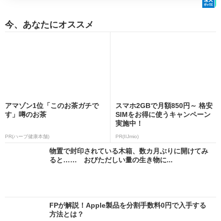
今、あなたにオススメ
アマゾン1位「このお茶ガチで
スマホ2GBで月額850円～ 格安
す」噂のお茶
SIMをお得に使うキャンペーン
実施中！
PR(ハーブ健康本舗)
PR(IIJmio)
物置で封印されている木箱、数カ月ぶりに開けてみ
ると…… おびただしい量の生き物に...
FPが解説！Apple製品を分割手数料0円で入手する
方法とは？