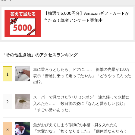
【抽選で5,000円分】Amazonギフトカードが
当たる！読者アンケート実施中
「その他生き物」のアクセスランキング
車に乗ろうとしたら、ドアに…… 衝撃の光景が130万
1
表示「普通に乗って走ってたやん」「どうやって入った
の!?」
スーパーで見つけた“ハリセンボン”→連れ帰って水槽に
2
入れたら…… 数日後の姿に「なんと愛らしいお顔」
「すごい勢いあった」
魚がおびえてしまう“闘魚”の水槽→貝を入れたら……
3
「大変だな」「怖くなりました」「個体差なんだろう