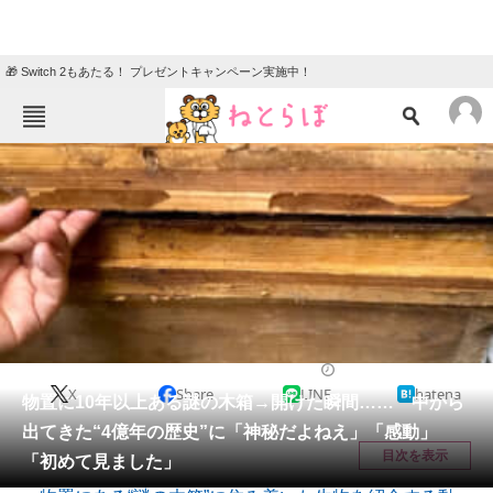
🎁 Switch 2もあたる！ プレゼントキャンペーン実施中！
ねとらぼメニュー
TOP
ニュース
エンタメ
クイズ
グルメ
地域
住まい
教育・育児
動物
リサーチ
その他生き物
2026/07/08 22:05（公開）
X
Share
LINE
hatena
会員記事
物置に10年以上ある謎の木箱→開けた瞬間…… 中から
出てきた“4億年の歴史”に「神秘だよねえ」「感動」
メディア
目次を表示
「初めて見ました」
注目記事を集めた総合ページ