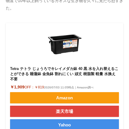
物置で10年以上飼っているカオスな生き物を久々に見たら恐すぎ
企業向けIT製品の総合サイト
た。
IT製品の技術・比較・事例
製造業のIT導入・活用を支援
モノづくり技術者専門サイト
エレクトロニクス専門サイト
Tetra テトラ じょうろでキレイメダカ鉢 40 黒 水を入れ替えるこ
電子設計の基本と応用
とができる 睡蓮鉢 金魚鉢 割れにくい 頑丈 樹脂製 軽量 水換え
不要
エネルギーの専門メディア
￥1,909
OFF：
￥819
2026/07/03 11:05時点｜Amazon調べ
建設×テクノロジーの最前線
Amazon
ちょっと気になるネットの話題
楽天市場
Yahoo