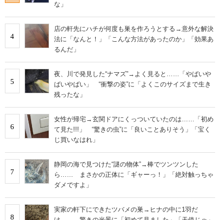
な」
店の軒先にハチが何度も巣を作ろうとする→意外な解決
4
法に「なんと！」「こんな方法があったのか」「効果あ
るんだ」
夜、川で発見した“ナマズ”→よく見ると……「やばいや
5
ばいやばい」 “衝撃の姿”に「よくこのサイズまで生き
残ったな」
女性が帰宅→玄関ドアにくっついていたのは……「初め
6
て見た!!!」 “驚きの虫”に「良いことありそう」「宝く
じ買いなはれ」
静岡の海で見つけた“謎の物体”→棒でツンツンした
7
ら…… まさかの正体に「ギャーっ！」「絶対触っちゃ
ダメですよ」
実家の軒下にできたツバメの巣→ヒナの中に1羽だ
8
け…… 驚きの光景に「初めて見ました」「天使じゃ」