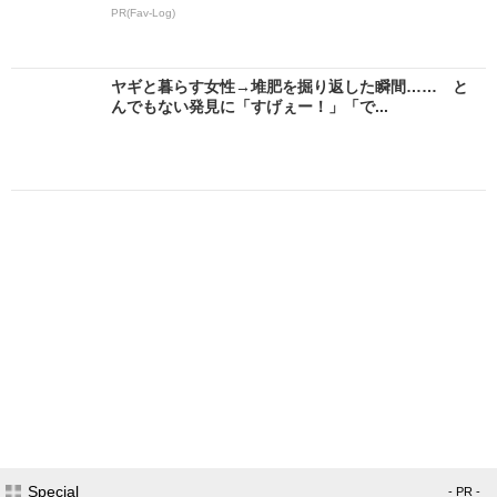
PR(Fav-Log)
ヤギと暮らす女性→堆肥を掘り返した瞬間…… と
んでもない発見に「すげぇー！」「で...
Special
- PR -