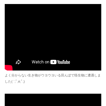
よく分からない生き物がウヨウヨいる田んぼで怪生物に遭遇しま
した( ´;ﾟ;ё;ﾟ;)