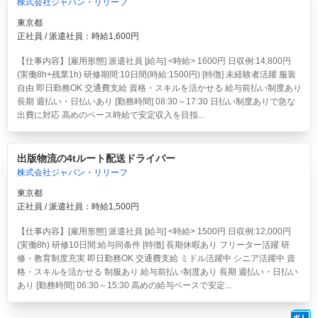
株式会社ジャパン・リリーフ
東京都
正社員 / 派遣社員：時給1,600円
【仕事内容】[雇用形態] 派遣社員 [給与] <時給> 1600円 日収例:14,800円
(実働8h+残業1h) 研修期間:10日間(時給:1500円) [特徴] 未経験者活躍 服装
自由 即日勤務OK 交通費支給 資格・スキルを活かせる 給与前払い制度あり
長期 週払い・日払いあり [勤務時間] 08:30～17:30 日払い制度ありで急な
出費に対応 高めのベース時給で安定収入を目指...
出版物流の4tルート配送ドライバー
株式会社ジャパン・リリーフ
東京都
正社員 / 派遣社員：時給1,500円
【仕事内容】[雇用形態] 派遣社員 [給与] <時給> 1500円 日収例:12,000円
(実働8h) 研修10日間:給与同条件 [特徴] 長期休暇あり フリーター活躍 研
修・教育制度充実 即日勤務OK 交通費支給 ミドル活躍中 シニア活躍中 資
格・スキルを活かせる 制服あり 給与前払い制度あり 長期 週払い・日払い
あり [勤務時間] 06:30～15:30 高めの給与ベースで安定...