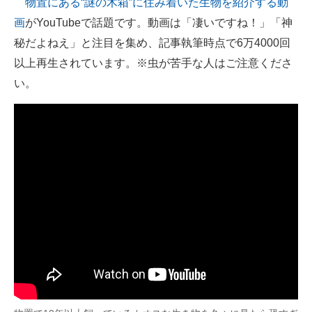
物置にある“謎の木箱”に住み着いた生物を紹介する動
画
がYouTubeで話題です。動画は「凄いですね！」「神
ITの今と未来を見通す
秘だよねえ」と注目を集め、記事執筆時点で6万4000回
スマホと通信の最新トレンド
以上再生されています。※虫が苦手な人はご注意くださ
い。
進化するPCとデバイスの未来
好きが集まる 比べて選べる
ビジネスと働き方のヒント
AI活用のいまが分かる
企業ITのトレンドを詳説
経営リーダーのコミュニティ
マーケ×ITの今がよく分かる
ITエンジニア向け専門サイト