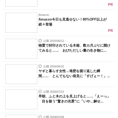
PR
Amazon
Amazon今日も見逃せない！80%OFF以上が
続々登場
PR
公開 2025/06/12
物置で封印されている木箱、数カ月ぶりに開け
てみると…… おびただしい量の生き物に...
公開 2026/06/10
ヤギと暮らす女性→堆肥を掘り返した瞬
間…… とんでもない発見に「すげぇー！」
「で...
公開 2026/07/22
早朝、ふと木の上を見上げると……「えーっ」
目を疑う“驚きの光景”に「いや…解せ...
公開 2026/07/04