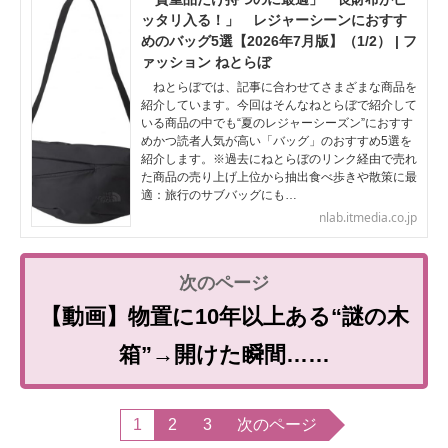
ッタリ入る！」 レジャーシーンにおすす
めのバッグ5選【2026年7月版】（1/2） | フ
ァッション ねとらぼ
ねとらぼでは、記事に合わせてさまざまな商品を
紹介しています。今回はそんなねとらぼで紹介して
いる商品の中でも“夏のレジャーシーズン”におすす
めかつ読者人気が高い「バッグ」のおすすめ5選を
紹介します。※過去にねとらぼのリンク経由で売れ
た商品の売り上げ上位から抽出食べ歩きや散策に最
適：旅行のサブバッグにも…
nlab.itmedia.co.jp
【動画】物置に10年以上ある“謎の木
箱”→開けた瞬間……
1
2
3
次のページ