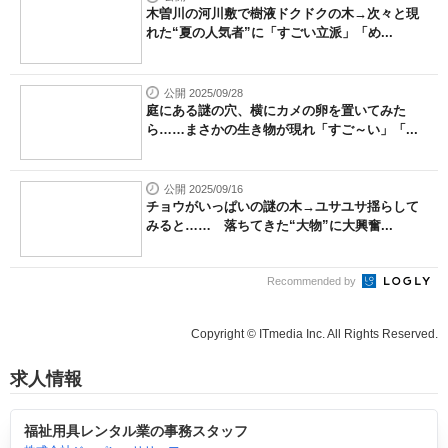
木曽川の河川敷で樹液ドクドクの木→次々と現
れた“夏の人気者”に「すごい立派」「め...
公開 2025/09/28
庭にある謎の穴、横にカメの卵を置いてみた
ら……まさかの生き物が現れ「すご～い」「...
公開 2025/09/16
チョウがいっぱいの謎の木→ユサユサ揺らして
みると…… 落ちてきた“大物”に大興奮...
Recommended by
Copyright © ITmedia Inc. All Rights Reserved.
求人情報
福祉用具レンタル業の事務スタッフ