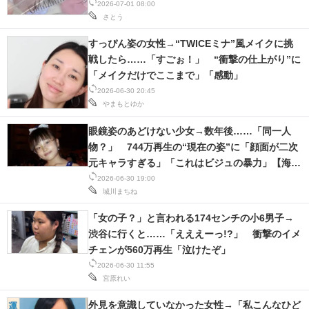
2026-07-01 08:00
さとう
スマホと通信の最新トレンド
すっぴん姿の女性→“TWICEミナ”風メイクに挑
進化するPCとデバイスの未来
戦したら……「すごぉ！」 “衝撃の仕上がり”に
「メイクだけでここまで」「感動」
好きが集まる 比べて選べる
2026-06-30 20:45
やまもとゆか
ビジネスと働き方のヒント
眼鏡姿のあどけない少女→数年後……「同一人
AI活用のいまが分かる
物？」 744万再生の“現在の姿”に「顔面が二次
元キャラすぎる」「これはビジュの暴力」【海
企業ITのトレンドを詳説
外】
2026-06-30 19:00
城川まちね
経営リーダーのコミュニティ
「女の子？」と言われる174センチの小6男子→
マーケ×ITの今がよく分かる
渋谷に行くと……「えええーっ!?」 衝撃のイメ
チェンが560万再生「泣けたぞ」
ITエンジニア向け専門サイト
2026-06-30 11:55
宮原れい
企業向けIT製品の総合サイト
外見を意識していなかった女性→「私こんなひど