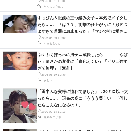
2026-06-21 19:00
きんじょうめぐ
すっぴん＆眼鏡の三つ編み女子→本気でメイクし
たら…… 「は？？」衝撃の仕上がりに「顔面つ
よすぎて普通に息止まった」「マジで神に愛され
てる」【海外】
2026-06-20 19:00
やまもとゆか
ぷくぷくほっぺの男子→成長したら…… 「やば
ぃ」まさかの変化に「進化えぐい」「ビジュ強す
ぎて無理」【海外】
2026-06-19 19:30
さとう
「田中みな実様に憧れてました」→20キロ以上太
ったら…… 現在の姿に「ううう美しい」「何し
たらこんなになるの！」
2026-06-18 19:15
春夏冬つかさ