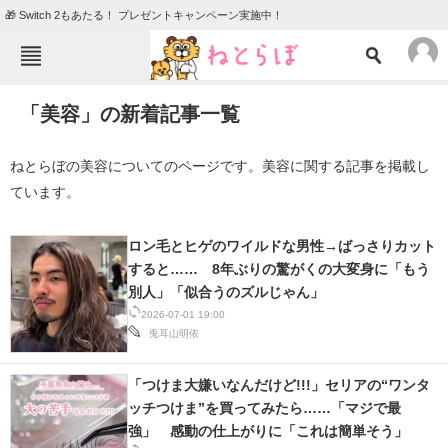
🎁 Switch 2もあたる！ プレゼントキャンペーン実施中！
ねとらぼメニュー
「美容」の新着記事一覧
TOP
ニュース
エンタメ
クイズ
ねとらぼの美容についてのページです。美容に関する記事を掲載し
ています。
グルメ
地域
住まい
教育・育児
ロン毛とヒゲのワイルドな男性→ばっさりカット
すると…… 8年ぶりの驚がくの大変身に「もう
動物
リサーチ
別人」「似合うのズルじゃん」
会員記事
2026-07-01 19:00
兎耳山明依
メディア
「つけま大嫌いなんだけど!!!」セリアの“ワンタ
注目記事を集めた総合ページ
ッチつけま”を買ってみたら……「マジで最
強」 感動の仕上がりに「これは簡単そう」
ITの今と未来を見通す