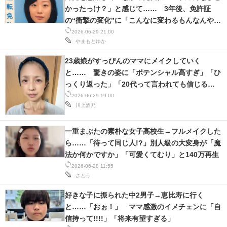
IT製品の技術・比較・事例
かったっけ？」と感じて…… 3年後、免許証
の“衝撃の変化”に「こんなに変わるもんなんや
製造業のIT導入・活用を支援
ね」
2026-06-29 21:00
やまもとゆか
モノづくり技術者専門サイト
23歳娘がすっぴんのママにメイクしていく
と…… 驚きの姿に「ポテンシャル高すぎ」「ひ
エレクトロニクス専門サイト
っくり返った」「20代って言われても信じる
電子設計の基本と応用
ぞ！」
2026-06-29 19:00
川上酒乃
エネルギーの専門メディア
一重まぶたの素朴な女子高校生→フルメイクした
建設×テクノロジーの最前線
ら……「待って同じ人!?」別人級の大変身が「魔
法か何かですか」「可愛くてむり」と140万再生
ちょっと気になるネットの話題
2026-06-28 11:55
さとう
好きな子に振られた中2男子→恵比寿に行く
と……「おぉ！」 ママ感激のイメチェンに「自
信持って!!!!」「将来有望すぎる」