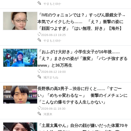
やまもとゆか
「IVEのウォニョンでは？」すっぴん眼鏡女子→
本気でメイクしたら…… 「え？」衝撃の姿に
「顔面つよすぎ」「はい無理、好き」【海外】
2026-06-13 19:25
やまもとゆか
「おふざけ大好き」小学生女子が16年後……
「え？」まさかの姿が「激変」「パンチ強すぎる
www」と36万再生
2026-06-12 19:00
城川まちね
長野県の高3男子→渋谷に行くと……「すごー
い」「めちゃ変わるな～」 衝撃のイメチェンに
「こんなの爆モテする人生しかない」
2026-06-11 19:30
河原木
「土屋太鳳やん」自分の顔が嫌いだった体重70キ