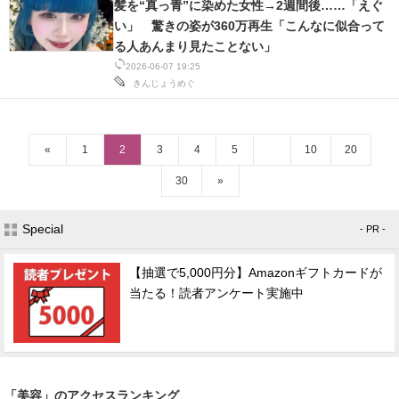
髪を“真っ青”に染めた女性→2週間後……「えぐ
い」 驚きの姿が360万再生「こんなに似合って
る人あんまり見たことない」
2026-06-07 19:25
きんじょうめぐ
«
1
2
3
4
5
10
20
30
»
Special
- PR -
【抽選で5,000円分】Amazonギフトカードが
当たる！読者アンケート実施中
「美容」のアクセスランキング