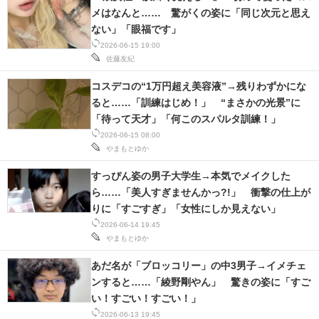
メはなんと…… 驚がくの姿に「同じ次元と思え
ない」「眼福です」
2026-06-15 19:00
佐藤友紀
コスデコの“1万円超え美容液”→残りわずかにな
ると……「訓練はじめ！」 “まさかの光景”に
「待って天才」「何このスパルタ訓練！」
2026-06-15 08:00
やまもとゆか
すっぴん姿の男子大学生→本気でメイクした
ら……「美人すぎませんかっ?!」 衝撃の仕上が
りに「すごすぎ」「女性にしか見えない」
2026-06-14 19:45
やまもとゆか
あだ名が「ブロッコリー」の中3男子→イメチェ
ンすると……「綾野剛やん」 驚きの姿に「すご
い！すごい！すごい！」
2026-06-13 19:45