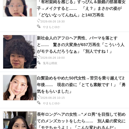
「有村架純を感じる」すっぴん＆眼鏡の部屋着女
子→メイクすると…… 「え？」まさかの姿が
「どないなってんねん」と140万再生
2026-06-26 19:30
やまもとゆか
新社会人のアフロヘア男性、パーマを落とす
と…… 驚きの大変身が657万再生「こういう人
がモテるんだろうなぁ」「別人ですね！」
2026-06-26 19:00
兎耳山明依
白髪染めをやめた50代女性→苦労を乗り越えて2
年後…… 現在の姿に「とても素敵です！」「勇
気をもらいました」
2026-06-26 10:15
やまもとゆか
長年ロングヘアの女性→“メロ男”を目指して初め
てのメンズカットをしたら…… 別人級の変化に
「モテちゃうよ！」「こんな変われるんだ」