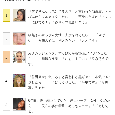
「何でそんなに老けてるの？」と言われた42歳妻、すっ
1
ぴんからフルメイクしたら…… 変身した姿が「アンジ
ーに似てる！」「赤リップ似合いそう」
寝起きのすっぴん女性→支度を終えたら……「やば
2
い」 衝撃の姿に「別人みたい」「天才です」
元タカラジェンヌ、すっぴんから“娘役メイク”をした
3
ら…… 華麗な変身に「おぉ～すごい」「泣きそうで
す」
「倖田來未に似てる」と言われる黒ギャル→本気でメイ
4
クしたら…… 「びっくりした」「平成です」「若槻千
夏に見えた」
6年間、縮毛矯正していた「黒人ハーフ」女性→やめた
5
ら…… 現在の姿に衝撃「めっちゃエエ」「イカして
る」