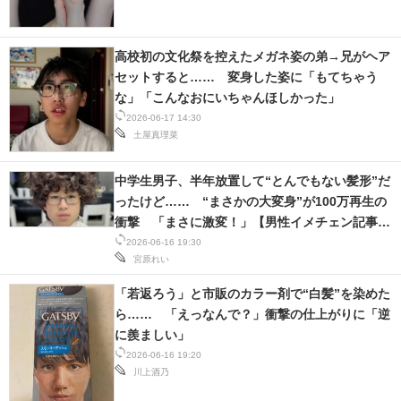
高校初の文化祭を控えたメガネ姿の弟→兄がヘア
セットすると…… 変身した姿に「もてちゃう
な」「こんなおにいちゃんほしかった」
2026-06-17 14:30
土屋真理菜
中学生男子、半年放置して“とんでもない髪形”だ
ったけど…… “まさかの大変身”が100万再生の
衝撃 「まさに激変！」【男性イメチェン記事3
選】
2026-06-16 19:30
宮原れい
「若返ろう」と市販のカラー剤で“白髪”を染めた
ら…… 「えっなんで？」衝撃の仕上がりに「逆
に羨ましい」
2026-06-16 19:20
川上酒乃