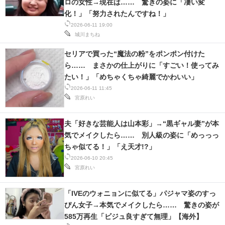
ロの女性→現在は…… 驚きの姿に「凄い変
化！」「努力されたんですね！」
2026-06-11 19:00
城川まちね
セリアで買った“魔法の粉”をポンポン付けた
ら…… まさかの仕上がりに「すごい！使ってみ
たい！」「めちゃくちゃ綺麗でかわいい」
2026-06-11 11:45
宮原れい
夫「好きな芸能人は山本彩」→“黒ギャル妻”が本
気でメイクしたら…… 別人級の姿に「めっっっ
ちゃ似てる！」「え天才!?」
2026-06-10 20:45
宮原れい
「IVEのウォニョンに似てる」パジャマ姿のすっ
ぴん女子→本気でメイクしたら…… 驚きの姿が
585万再生「ビジュ良すぎて無理」【海外】