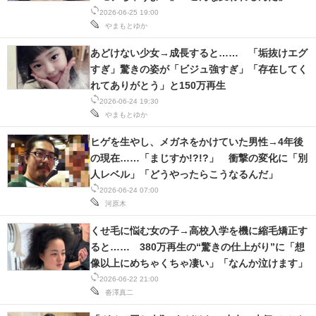
2026-06-25 19:00
やまもとゆか
あどけない少女→成長すると…… 「垢抜けエグ
すぎ」驚きの姿が「ビジュ強すぎ」「存在してく
れてありがとう」と150万再生
2026-06-24 19:30
やまもとゆか
ヒゲを生やし、メガネをかけていた男性→4年後
の現在……「まじすか!?!?」 衝撃の変化に「別
人レベル」「どうやったらこうなるんだ」
2026-06-24 07:00
河原木
くせ毛に悩む女の子→高校入学を機に縮毛矯正す
ると…… 380万再生の“驚きの仕上がり”に「想
像以上にめちゃくちゃ凄い」「なんか泣けます」
2026-06-22 21:00
沓澤真二