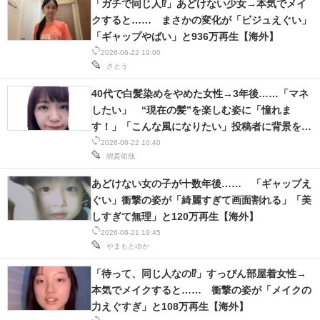
「ガチで同じ人⁉」あどけない少女→本気でメイ
クすると…… まさかの変化が「ビジュえぐい」
「ギャップやばい」と936万再生【海外】
2026-06-22 19:00
さとう
40代で白髪染めをやめた女性→3年後……「マネ
したい」 “現在の髪”を楽しむ姿に「憧れま
す！」「こんな風になりたい」投稿者に背景を聞
いた
2026-06-22 10:40
綿貫佑哉
あどけない女の子が十数年後…… 「ギャップえ
ぐい」衝撃の姿が「綺麗すぎて画面割れる」「美
しすぎて無理」と120万再生【海外】
2026-06-21 19:45
やまもとゆか
「待って、同じ人なの⁉」すっぴん部屋着女性→
本気でメイクすると…… 衝撃の姿が「メイクの
力えぐすぎ」と108万再生【海外】