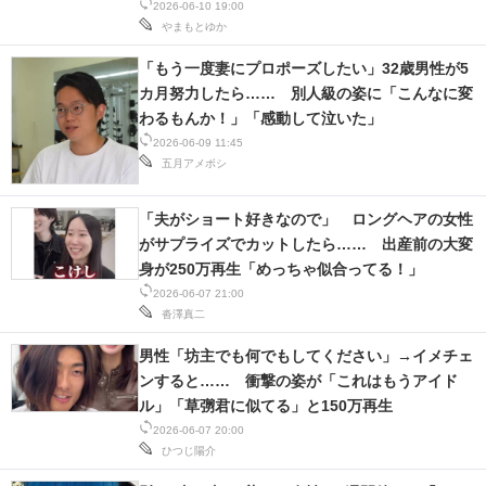
2026-06-10 19:00
やまもとゆか
「もう一度妻にプロポーズしたい」32歳男性が5
カ月努力したら…… 別人級の姿に「こんなに変
わるもんか！」「感動して泣いた」
2026-06-09 11:45
五月アメボシ
「夫がショート好きなので」 ロングヘアの女性
がサプライズでカットしたら…… 出産前の大変
身が250万再生「めっちゃ似合ってる！」
2026-06-07 21:00
沓澤真二
男性「坊主でも何でもしてください」→イメチェ
ンすると…… 衝撃の姿が「これはもうアイド
ル」「草彅君に似てる」と150万再生
2026-06-07 20:00
ひつじ陽介