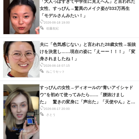
「大人っぽすぎて中学生に見えへん」と言われた
女性、すっぴん→驚異のメイク姿が333万再生
「モデルさんみたい！」
2026-06-18 19:00
佐藤友紀
夫に「色気感じない」と言われた28歳女性→垢抜
けを決意し……現在の姿に「えーー！！！」「変
身されましたね！」
2026-06-18 07:15
ねこリセット
すっぴんの女性→ディオールの“青いアイシャド
ウ”を初めて使ってみたら……「腰抜けまし
た」 驚きの変身に「声出た」「天使やん」と
157万再生
2026-06-17 20:00
さとう