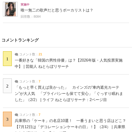
実施中
唯一無二の歌声だと思うボーカリストは？
回答数：8084
コメントランキング
コメント数：
21
1
一番好きな「韓国の男性俳優」は？【2026年版・人気投票実施
中】 | 芸能人 ねとらぼリサーチ
コメント数：
7
2
「もっと早く買えば良かった」 カインズの“車内遮光カーテ
ン”が大人気 「プライバシーも保てて安心」「ぐっすり眠れま
した」（2/2） | ライフ ねとらぼリサーチ：2ページ目
コメント数：
7
3
兵庫県の「ケーキ」の名店10選！ 一番うまいと思う店はどこ？
【7月12日は「デコレーションケーキの日」！】（2/4） | 兵庫県