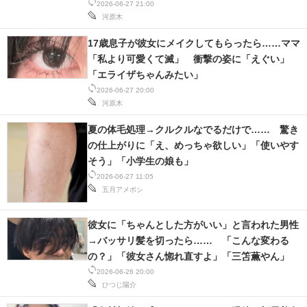
2026-06-27 21:00
河原木
17歳息子が彼女にメイクしてもらったら……ママ
「私より可愛くて滅」 衝撃の姿に「えぐい」
「エライザちゃんみたい」
2026-06-27 20:00
河原木
夏の体毛処理→クルクルなでるだけで…… 驚き
の仕上がりに「え、めっちゃ欲しい」「使いやす
そう」「小学生の娘も」
2026-06-27 11:05
五月アメボシ
彼女に「ちゃんとした方がいい」と言われた男性
→バッサリ髪を切ったら…… 「こんな変わる
の？」「彼女さん惚れ直すよ」「三笘薫やん」
2026-06-26 20:00
ひつじ陽介