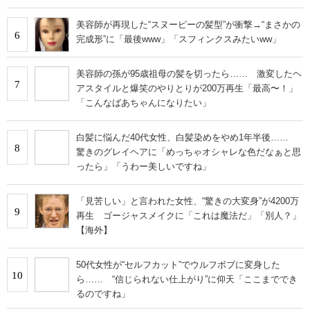
美容師が再現した“スヌーピーの髪型”が衝撃→“まさかの
6
完成形”に「最後www」「スフィンクスみたいww」
美容師の孫が95歳祖母の髪を切ったら…… 激変したヘ
7
アスタイルと爆笑のやりとりが200万再生「最高〜！」
「こんなばあちゃんになりたい」
白髪に悩んだ40代女性、白髪染めをやめ1年半後……
8
驚きのグレイヘアに「めっちゃオシャレな色だなぁと思
ったら」「うわー美しいですね」
「見苦しい」と言われた女性、“驚きの大変身”が4200万
9
再生 ゴージャスメイクに「これは魔法だ」「別人？」
【海外】
50代女性が“セルフカット”でウルフボブに変身した
10
ら…… “信じられない仕上がり”に仰天「ここまででき
るのですね」