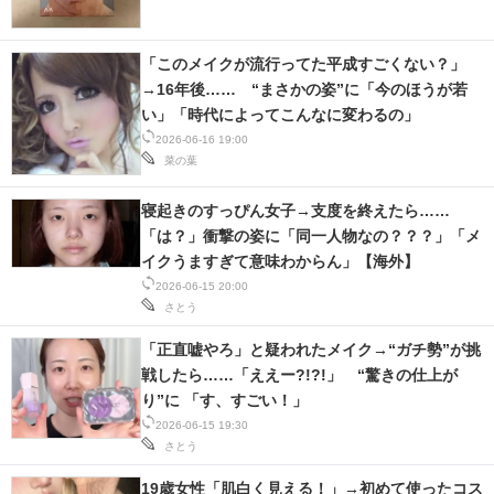
「このメイクが流行ってた平成すごくない？」
→16年後…… “まさかの姿”に「今のほうが若
い」「時代によってこんなに変わるの」
2026-06-16 19:00
菜の葉
寝起きのすっぴん女子→支度を終えたら……
「は？」衝撃の姿に「同一人物なの？？？」「メ
イクうますぎて意味わからん」【海外】
2026-06-15 20:00
さとう
「正直嘘やろ」と疑われたメイク→“ガチ勢”が挑
戦したら……「ええー?!?!」 “驚きの仕上が
り”に 「す、すごい！」
2026-06-15 19:30
さとう
19歳女性「肌白く見える！」→初めて使ったコス