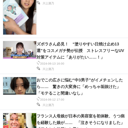
川上酒乃
ズボラさん必見！ “塗りやすい日焼け止め13
選”をコスメガチ勢が伝授 ストレスフリーなUV
対策アイテムに「ありがたい……！」
2024-06-13 16:00
川上酒乃
おでこの広さに悩む“中3男子”がイメチェンした
ら…… 驚きの大変身に「めっちゃ垢抜けた」
「モテること間違いなし」
2024-06-12 17:00
川上酒乃
フランス人母娘が日本の美容室を初体験、うつ病
を経験した娘が…… 「泣きそうになりました」