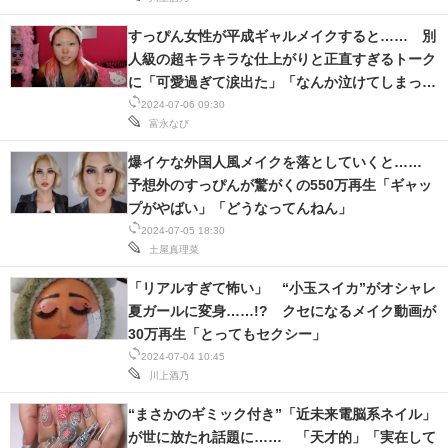
すっぴん女性が平成ギャルメイクすると…… 別
人級の超キラキラな仕上がりと正直すぎるトーク
に「可愛過ぎて涙出た」「なんか泣けてしまっ
た」
2024-07-06 09:30
富永なび
爆イケな外国人風メイクを落としていくと……
予想外のすっぴんが驚がくの550万再生「ギャッ
プがやばい」「どうなってんねん」
2024-07-05 18:30
土屋真理菜
「リアルすぎて怖い」 “小玉スイカ”がオシャレ
夏ガールに変身……!? クセになるメイク動画が
30万再生「とってもセクシー」
2024-07-04 10:45
川上酒乃
“まさかのギミック付き”「近未来電脳系ネイル」
が世に放たれ話題に…… 「天才的」「実在して