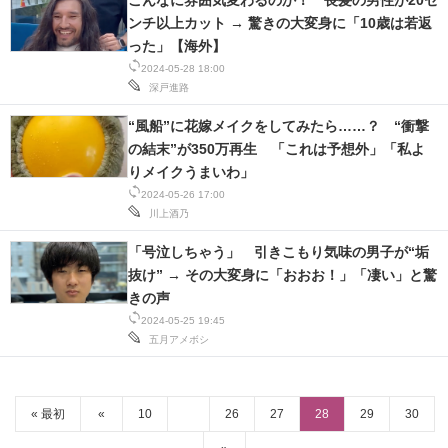
こんなに雰囲気変わるのか！ 長髪の男性が20セ
ンチ以上カット → 驚きの大変身に「10歳は若返
った」【海外】
2024-05-28 18:00
深戸進路
“風船”に花嫁メイクをしてみたら……？ “衝撃
の結末”が350万再生 「これは予想外」「私よ
りメイクうまいわ」
2024-05-26 17:00
川上酒乃
「号泣しちゃう」 引きこもり気味の男子が“垢
抜け” → その大変身に「おおお！」「凄い」と驚
きの声
2024-05-25 19:45
五月アメボシ
« 最初
«
10
26
27
28
29
30