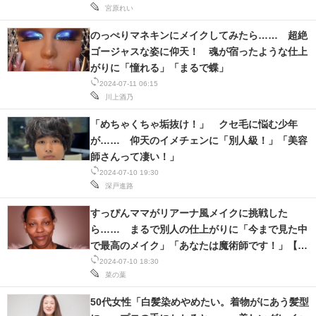
宮原れい
スマホと通信の最新トレンド
のっぺりマネキンにメイクしてみたら…… 超絶
ゴージャスな姿に仰天！ 魂が宿ったような仕上
進化するPCとデバイスの未来
がりに「憧れる」「まるで蝶」
2024-07-11 06:15
好きが集まる 比べて選べる
川上酒乃
ビジネスと働き方のヒント
「めちゃくちゃ垢抜け！」 クセ毛に悩む少年
が…… 仰天のイメチェンに「別人級！」「美容
AI活用のいまが分かる
師さんって凄い！」
2024-07-10 19:30
企業ITのトレンドを詳説
深戸進路
経営リーダーのコミュニティ
すっぴんママがリアーナ風メイクに挑戦した
ら…… まるで別人の仕上がりに「今まで見た中
マーケ×ITの今がよく分かる
で最高のメイク」「あなたは魔術師です！」【ス
ペイン】
2024-07-10 18:30
ITエンジニア向け専門サイト
菜の葉
企業向けIT製品の総合サイト
50代女性「白髪染めやめたい。着物がにあう髪型