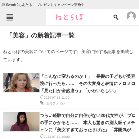
🎁 Switch 2もあたる！ プレゼントキャンペーン実施中！
ねとらぼメニュー
「美容」の新着記事一覧
TOP
ニュース
エンタメ
クイズ
ねとらぼの美容についてのページです。美容に関する記事を掲載し
ています。
グルメ
地域
住まい
教育・育児
「こんなに変わるのか！」 長髪の子どもが美容
院に行ったら…… その大変身と表情にメロメロ
動物
リサーチ
「見た目が全然違う」「かわいらしい」
会員記事
2024-07-13 11:00
五月アメボシ
メディア
つらい経験で自分に自信がない20代女性が、プロ
の手にかかると…… 本人も驚きの別人級イメチ
注目記事を集めた総合ページ
ェンに「美女すぎておったまげた」「雰囲気がガ
ITの今と未来を見通す
ラッと」
2024-07-12 20:00