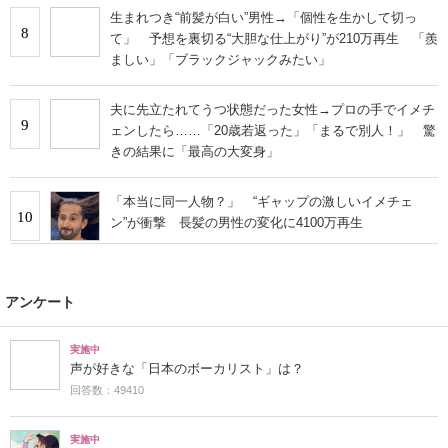
生まれつき“前髪が白い”男性→「個性を生かして切っ
8
て」 予想を裏切る“大胆な仕上がり”が210万再生 「羨
ましい」「ブラックジャックみたい」
夫に先立たれてうつ状態だった女性→プロの手でイメチ
9
ェンしたら……「20歳若返った」「まるで別人！」 驚
きの結果に「最高の大変身」
「本当に同一人物？」 “ギャップの激しいイメチェ
10
ン”が衝撃 長髪の男性の変化に4100万再生
アンケート
実施中
声が好きな「日本のボーカリスト」は？
回答数：49410
実施中