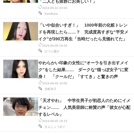
「二人とも抜群にお美しい！」
2024-06-10 20:00
Kamihara
「いや似合いすぎ！」 1000年前の化粧トレン
ドを再現したら……？ 完成度高すぎな“平安メ
イク”が390万再生「当時だったら見惚れてた」
2024-06-09 16:00
ひつじ陽介
やわらかい印象の女性に“オーラを引き出すメイ
ク”をした結果…… ダークな“猫っぽ女子”に変
身！ 「クールだ」「すてき」と驚きの声
2024-06-06 16:00
谷町邦子
「天才やわ」 中学生男子が初恋人のためにイメ
チェン…… 人気美容師に称賛の声「彼女が心配
するレベル」
2024-06-05 19:15
きんじょうめぐ