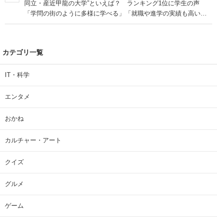
同立・産近甲龍の大学”といえば？ ランキング1位に学生の声
「学問の街のように多様に学べる」「就職や進学の実績も高い」
| 大学 ねとらぼリサーチ
カテゴリ一覧
IT・科学
エンタメ
おかね
カルチャー・アート
クイズ
グルメ
ゲーム