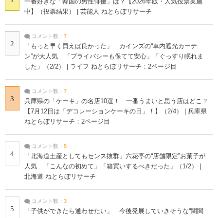
一番好きな「韓国の男性俳優」は？【2026年版・人気投票実施
中】（投票結果） | 芸能人 ねとらぼリサーチ
コメント数：
7
2
「もっと早く買えば良かった」 カインズの“車内遮光カーテ
ン”が大人気 「プライバシーも保てて安心」「ぐっすり眠れま
した」（2/2） | ライフ ねとらぼリサーチ：2ページ目
コメント数：
7
3
兵庫県の「ケーキ」の名店10選！ 一番うまいと思う店はどこ？
【7月12日は「デコレーションケーキの日」！】（2/4） | 兵庫県
ねとらぼリサーチ：2ページ目
コメント数：
5
4
「北海道土産としてもセンス抜群」六花亭の“店舗限定”お菓子が
人気 「こんなの初めて」「箱買いするべきだった」（1/2） |
北海道 ねとらぼリサーチ
コメント数：
3
5
「子供ができたら通わせたい」 今後発展していきそうな“関関