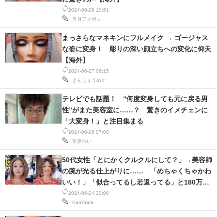
2024-06-28 10:51
五月アメボシ
まっさらなマネキンにフルメイク → ゴージャス
な姿に変身！ 彫りの深い顔立ちへの変化に仰天
【海外】
2024-06-27 06:15
きんじょうめぐ
テレビでも話題！ “何度変身しても元に戻る男
性”がまた美容室に……？ 驚きのイメチェンに
「大変身！」と注目集まる
2024-06-26 07:00
宮原れい
50代女性「とにかくクルクルにして？」→美容師
の腕が光る仕上がりに…… 「めちゃくちゃかわ
いい！」「似合ってるし若返ってる」と180万再
生
2024-06-24 20:00
Kamihara