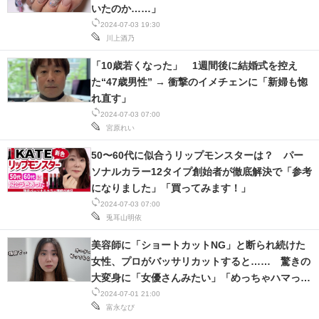
いたのか……」
2024-07-03 19:30
川上酒乃
「10歳若くなった」 1週間後に結婚式を控え
た“47歳男性” → 衝撃のイメチェンに「新婦も惚
れ直す」
2024-07-03 07:00
宮原れい
50〜60代に似合うリップモンスターは？ パー
ソナルカラー12タイプ創始者が徹底解決で「参考
になりました」「買ってみます！」
2024-07-03 07:00
兎耳山明依
美容師に「ショートカットNG」と断られ続けた
女性、プロがバッサリカットすると…… 驚きの
大変身に「女優さんみたい」「めっちゃハマって
る！」
2024-07-01 21:00
富永なび