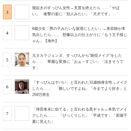
寝起きのすっぴん女性→支度を終えたら……「やば
3
い」 衝撃の姿に「別人みたい」「天才です」
8歳少女「男の子みたいな髪形にしたい」→美容師が本
4
気出したら…… 想像以上の仕上がりに「もう王子様じ
ゃん」【海外】
元タカラジェンヌ、すっぴんから“娘役メイク”をした
5
ら…… 華麗な変身に「おぉ～すごい」「泣きそうで
す」
「すっぴんはヤバい」と言われた31歳独身女性→メイク
6
したら…… 「難しいですよね」「今までより好き」と
259万再生
「倖田來未に似てる」と言われる黒ギャル→本気でメイ
7
クしたら…… 「びっくりした」「平成です」「若槻千
夏に見えた」