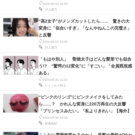
いい」
2024-06-02 16:00
川上酒乃
“高2女子”がメンズカットしたら…… 驚きの大
変身に「似合いすぎ」「なんやねんこの完璧さ」
と反響
2024-06-01 19:00
川上酒乃
「もはや別人」 聖徳太子はどんな髪形でも似合
う!? “驚愕の12変化”に「すごい」「全員既視感
ある」
2024-05-31 11:15
レイノルズ村上
“ピンクのリンゴ”にピンクメイクをしてみた
ら……？ かれんな変身に220万再生の大反響
「プリンセスみたい」「私よりきれい」【海外】
2024-05-30 16:00
林美由紀