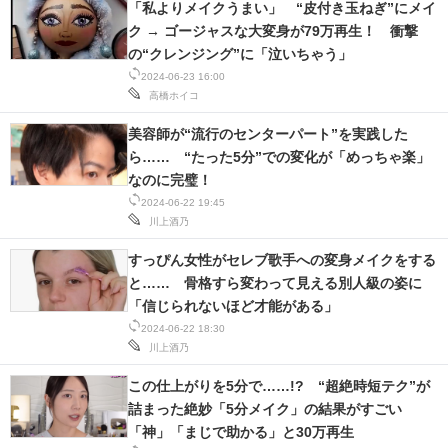
「私よりメイクうまい」 “皮付き玉ねぎ”にメイ
ク → ゴージャスな大変身が79万再生！ 衝撃
の“クレンジング”に「泣いちゃう」
2024-06-23 16:00
高橋ホイコ
美容師が“流行のセンターパート”を実践した
ら…… “たった5分”での変化が「めっちゃ楽」
なのに完璧！
2024-06-22 19:45
川上酒乃
すっぴん女性がセレブ歌手への変身メイクをする
と…… 骨格すら変わって見える別人級の姿に
「信じられないほど才能がある」
2024-06-22 18:30
川上酒乃
この仕上がりを5分で……!? “超絶時短テク”が
詰まった絶妙「5分メイク」の結果がすごい
「神」「まじで助かる」と30万再生