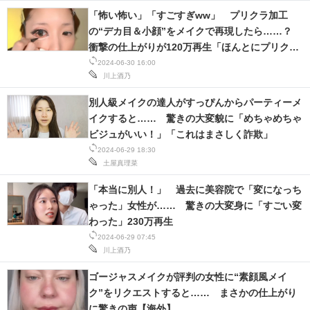
「怖い怖い」「すごすぎww」 プリクラ加工
の“デカ目＆小顔”をメイクで再現したら……？
衝撃の仕上がりが120万再生「ほんとにプリクラ
だ」
2024-06-30 16:00
川上酒乃
別人級メイクの達人がすっぴんからパーティーメ
イクすると…… 驚きの大変貌に「めちゃめちゃ
ビジュがいい！」「これはまさしく詐欺」
2024-06-29 18:30
土屋真理菜
「本当に別人！」 過去に美容院で「変になっち
ゃった」女性が…… 驚きの大変身に「すごい変
わった」230万再生
2024-06-29 07:45
川上酒乃
ゴージャスメイクが評判の女性に“素顔風メイ
ク”をリクエストすると…… まさかの仕上がり
に驚きの声【海外】