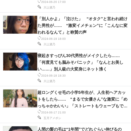
2024-06-20 17:00
川上酒乃
「別人かよ」「泣けた」 “オタク”と言われ続け
た男性が…… “激変イメチェン”に「こんなに変
われるなんて」と称賛の声
2024-06-19 18:00
川上酒乃
寝起きすっぴん30代男性がメイクしたら……
「何度見ても脳みそパニック」「なんとお美し
い……」別人級の大変身にネット沸く
2024-06-18 18:30
川上酒乃
超ロングくせ毛の小学5年生が、人生初ヘアカッ
トをしたら…… “まるで女優さん”な激変に「め
っちゃかわいい」「ストレートもウェーブもでき
るなんて」
2024-06-17 21:00
五月アメボシ
人間の髪の毛は“1年間”でどれぐらい伸びるの