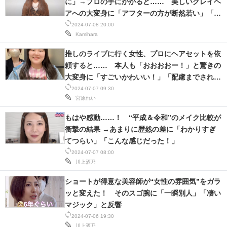
に」→プロの手にかかると…… 美しいグレイヘ
IT製品の技術・比較・事例
アへの大変身に「アフターの方が断然若い」「女
優さんのよう！」
2024-07-08 20:00
製造業のIT導入・活用を支援
Kamihara
モノづくり技術者専門サイト
推しのライブに行く女性、プロにヘアセットを依
頼すると…… 本人も「おおおおー！」と驚きの
エレクトロニクス専門サイト
大変身に「すごいかわいい！」「配慮までされて
て本当に素敵」
2024-07-07 09:30
電子設計の基本と応用
宮原れい
エネルギーの専門メディア
もはや感動……！ “平成＆令和”のメイク比較が
衝撃の結果 →あまりに歴然の差に「わかりすぎ
建設×テクノロジーの最前線
てつらい」「こんな感じだった！」
2024-07-07 08:00
ちょっと気になるネットの話題
川上酒乃
ショートが得意な美容師が“女性の雰囲気”をガラ
ッと変えた！ そのスゴ腕に「一瞬別人」「凄い
マジック」と反響
2024-07-06 19:30
川上酒乃