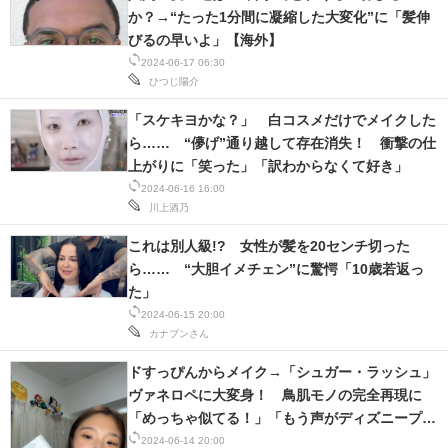
か？→“たった1分間に凝縮した大変化”に「髪伸
びるの早いよ」【海外】
2024-06-17 06:30
ひつじ陽介
「スケキヨかな？」 白コスメだけでメイクした
ら…… “儚げ”通り越して存在消失！ 衝撃の仕
上がりに「笑った」「訳わからなくて好き」
2024-06-16 16:00
川上酒乃
これは別人級!? 女性が髪を20センチ切った
ら…… “大胆イメチェン”に驚愕「10歳若返っ
た」
2024-06-15 20:00
カナブンさん
ドすっぴんからメイク→「シュガー・ラッシュ」
ヴァネロペに大変身！ 鳥肌モノの完全再現に
「めっちゃ似てる！」「もう声がディズニープリ
ンセス」
2024-06-14 20:00