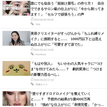
誰にでも似合う「垢抜け眉毛」の作り方！ 自分
でできるサロン級の仕上がりに「今から剃ってき
ます！」「セルフで頑張ろう」の声
2024-06-05 09:00
Yuki
美容クリエイターがすっぴんから「ちふれ縛りメ
イク」に挑戦すると…… 1000円以下とは思え
ぬ仕上がりに「可愛すぎて涙でた」
2024-06-04 19:00
Kamihara
「もはや別人」 ちいかわの人気キャラに“つけ
ま”を付けてみたら……？ 劇的変身に「つけま
の影響力恐るべし」
2024-06-03 17:10
高橋ホイコ
“塗りすぎドロドロメイク”を整えていく
と……？ 予想外の結果が1億4000万再
生！ “強め”な仕上がりに「表情完璧」「かっこ