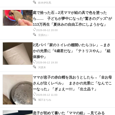
鈴木伊玖馬
庭で拾った石→2児ママが絵の具で色を塗った
ら…… 子どもが夢中になった“驚きのグッズ”が
113万再生「夏休みの自由工作にしようかな」
2026-06-12 20:00
宮原れい
2児パパ「家のトイレの棚開いたらコレ」→まさ
かの光景に「6歳君だな」「テトリスやん」「組
体操や」
2026-06-12 19:30
河原木
ママが息子の赤白帽を洗おうとしたら→「全お母
さんが泣くレベル」 まさかの光景に「なんでこ
ーなった」「ぎょえー!!!」「出土品？」
2026-06-12 11:00
城川まちね
息子が初めて書いた「ママの絵」→見てみる