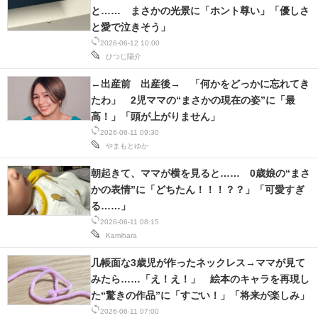
と…… まさかの光景に「ホント尊い」「優しさ
と愛で泣きそう」
2026-06-12 10:00
ひつじ陽介
←出産前 出産後→ 「何かをどっかに忘れてき
たわ」 2児ママの“まさかの現在の姿”に「最
高！」「頭が上がりません」
2026-06-11 09:30
やまもとゆか
朝起きて、ママが横を見ると…… 0歳娘の“まさ
かの表情”に「どちたん！！！？？」「可愛すぎ
る……」
2026-06-11 08:15
Kamihara
几帳面な3歳児が作ったネックレス→ママが見て
みたら……「え！え！」 絵本のキャラを再現し
た“驚きの作品”に「すごい！」「将来が楽しみ」
2026-06-11 07:00