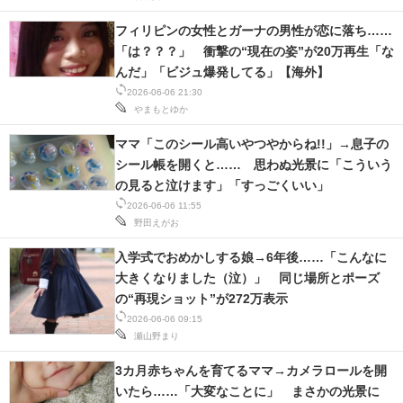
フィリピンの女性とガーナの男性が恋に落ち……
「は？？？」 衝撃の“現在の姿”が20万再生「な
んだ」「ビジュ爆発してる」【海外】
2026-06-06 21:30
やまもとゆか
ママ「このシール高いやつやからね!!」→息子の
シール帳を開くと…… 思わぬ光景に「こういう
の見ると泣けます」「すっごくいい」
2026-06-06 11:55
野田えがお
入学式でおめかしする娘→6年後……「こんなに
大きくなりました（泣）」 同じ場所とポーズ
の“再現ショット”が272万表示
2026-06-06 09:15
瀬山野まり
3カ月赤ちゃんを育てるママ→カメラロールを開
いたら……「大変なことに」 まさかの光景に