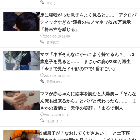
さとう
床に寝転がった息子をよく見ると…… アクロバ
ティックすぎる“渾身のモノマネ”が270万表示
「将来性を感じる」
2026-06-10 11:00
沓澤真二
ママ「ネギそんなにかっこよく持てるん？」→3
歳息子を見ると…… まさかの姿が280万再生
「今まで見たドヤ顔の中で1番すごい」
2026-06-10 08:30
野田えがお
ママが赤ちゃんに絵本を読むと大爆笑→「そんな
ん俺も出来るから」とパパと代わったら…… ま
さかの表情に「天使の笑顔」「まるで別人」
2026-06-10 08:15
瀬山野まり
9歳息子が「なおしてくださあい！」と土下座→