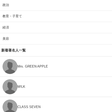
政治
教育・子育て
経済
美容
新着著名人一覧
Mrs. GREEN APPLE
M!LK
CLASS SEVEN