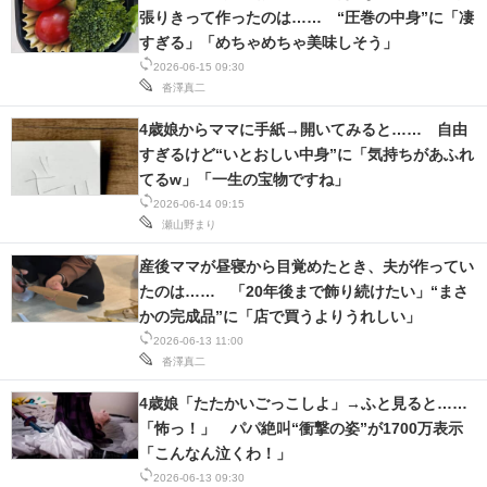
張りきって作ったのは…… “圧巻の中身”に「凄
IT製品の技術・比較・事例
すぎる」「めちゃめちゃ美味しそう」
製造業のIT導入・活用を支援
2026-06-15 09:30
沓澤真二
モノづくり技術者専門サイト
4歳娘からママに手紙→開いてみると…… 自由
すぎるけど“いとおしい中身”に「気持ちがあふれ
エレクトロニクス専門サイト
てるw」「一生の宝物ですね」
電子設計の基本と応用
2026-06-14 09:15
瀬山野まり
エネルギーの専門メディア
産後ママが昼寝から目覚めたとき、夫が作ってい
たのは…… 「20年後まで飾り続けたい」“まさ
建設×テクノロジーの最前線
かの完成品”に「店で買うよりうれしい」
2026-06-13 11:00
ちょっと気になるネットの話題
沓澤真二
4歳娘「たたかいごっこしよ」→ふと見ると……
「怖っ！」 パパ絶叫“衝撃の姿”が1700万表示
「こんなん泣くわ！」
2026-06-13 09:30