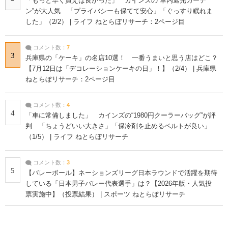
「もっと早く買えば良かった」 カインズの“車内遮光カーテ
ン”が大人気 「プライバシーも保てて安心」「ぐっすり眠れま
した」（2/2） | ライフ ねとらぼリサーチ：2ページ目
コメント数：
7
3
兵庫県の「ケーキ」の名店10選！ 一番うまいと思う店はどこ？
【7月12日は「デコレーションケーキの日」！】（2/4） | 兵庫県
ねとらぼリサーチ：2ページ目
コメント数：
4
4
「車に常備しました」 カインズの“1980円クーラーバッグ”が評
判 「ちょうどいい大きさ」「保冷剤を止めるベルトが良い」
（1/5） | ライフ ねとらぼリサーチ
コメント数：
3
5
【バレーボール】ネーションズリーグ日本ラウンドで活躍を期待
している「日本男子バレー代表選手」は？【2026年版・人気投
票実施中】（投票結果） | スポーツ ねとらぼリサーチ