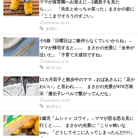
ママが保育園へお迎えに→2歳息子を見た
ら…… 「先生とめっちゃ笑った」まさかの姿に
「ここまでそろうのすごい」
2026-06-01 00:15
沓澤真二
小5娘「日曜日はご飯作らなくていいからね」→
ママが帰宅すると…… まさかの光景に「全米が
泣いた」「子育て大成功ですね」
2026-05-31 11:55
城川まちね
11カ月双子と散歩中のママ→おばあさんに「足か
わいい」と言われ…… まさかの光景が470万表
示「遺伝子レベルで繋がってんだな」
2026-05-31 10:30
瀬山野まり
2歳児「ムシィィ コワイ」→ママが恐る恐る見に
行くと…… まさかの光景に「こりゃ怖いな
ww」「どうしてそこに入ってしまったんだ!!!!」