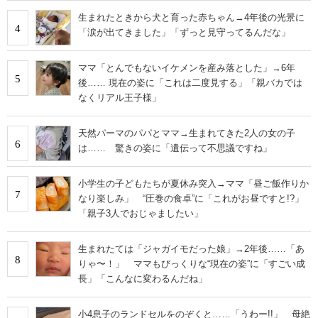
生まれたときから犬と育った赤ちゃん→4年後の光景に
4
「涙が出てきました」「ずっと見守ってるんだな」
ママ「とんでもないイケメンを産み落とした」→6年
5
後…… 現在の姿に「これは二度見する」「親バカでは
なくリアル王子様」
天然パーマのパパとママ→生まれてきた2人の女の子
6
は…… 驚きの姿に「遺伝って不思議ですね」
小学生の子どもたちが夏休み突入→ママ「昼ご飯作りか
7
なり楽しみ」 “圧巻の食卓”に「これがお昼ですと!?」
「親子3人でおじゃましたい」
生まれたては「ジャガイモだった娘」→2年後……「あ
8
りゃ〜！」 ママもびっくりな“現在の姿”に「すごい成
長」「こんなに変わるんだね」
小4息子のランドセルをのぞくと……「うわー!!」 母絶