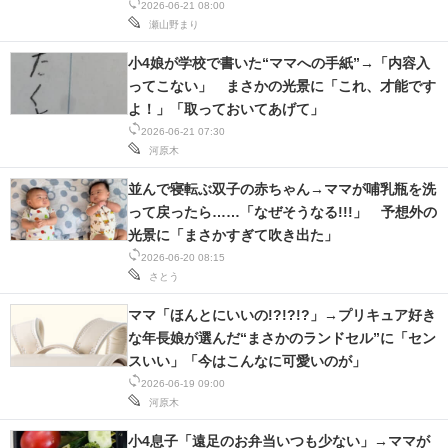
2026-06-21 08:00
瀬山野まり
スマホと通信の最新トレンド
小4娘が学校で書いた“ママへの手紙”→「内容入
進化するPCとデバイスの未来
ってこない」 まさかの光景に「これ、才能です
よ！」「取っておいてあげて」
好きが集まる 比べて選べる
2026-06-21 07:30
河原木
ビジネスと働き方のヒント
並んで寝転ぶ双子の赤ちゃん→ママが哺乳瓶を洗
AI活用のいまが分かる
って戻ったら……「なぜそうなる!!!」 予想外の
光景に「まさかすぎて吹き出た」
企業ITのトレンドを詳説
2026-06-20 08:15
さとう
経営リーダーのコミュニティ
ママ「ほんとにいいの!?!?!?」→プリキュア好き
マーケ×ITの今がよく分かる
な年長娘が選んだ“まさかのランドセル”に「セン
スいい」「今はこんなに可愛いのが」
ITエンジニア向け専門サイト
2026-06-19 09:00
河原木
企業向けIT製品の総合サイト
小4息子「遠足のお弁当いつも少ない」→ママが