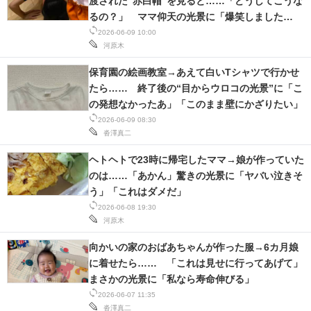
渡された“赤白帽”を見ると……「どうしてこうな
るの？」 ママ仰天の光景に「爆笑しました
ww」
2026-06-09 10:00
河原木
保育園の絵画教室→あえて白いTシャツで行かせ
たら…… 終了後の“目からウロコの光景”に「こ
の発想なかったあ」「このまま壁にかざりたい」
2026-06-09 08:30
沓澤真二
ヘトヘトで23時に帰宅したママ→娘が作っていた
のは……「あかん」驚きの光景に「ヤバい泣きそ
う」「これはダメだ」
2026-06-08 19:30
河原木
向かいの家のおばあちゃんが作った服→6カ月娘
に着せたら…… 「これは見せに行ってあげて」
まさかの光景に「私なら寿命伸びる」
2026-06-07 11:35
沓澤真二