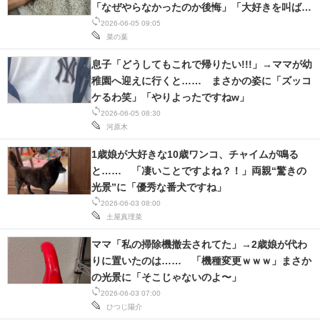
「なぜやらなかったのか後悔」「大好きを叫ばせ
て」
2026-06-05 09:05
菜の葉
息子「どうしてもこれで帰りたい!!!」→ママが幼
稚園へ迎えに行くと…… まさかの姿に「ズッコ
ケるわ笑」「やりよったですねw」
2026-06-05 08:30
河原木
1歳娘が大好きな10歳ワンコ、チャイムが鳴る
と…… 「凄いことですよね？！」両親“驚きの
光景”に「優秀な番犬ですね」
2026-06-03 08:00
土屋真理菜
ママ「私の掃除機撤去されてた」→2歳娘が代わ
りに置いたのは…… 「機種変更ｗｗｗ」まさか
の光景に「そこじゃないのよ〜」
2026-06-03 07:00
ひつじ陽介