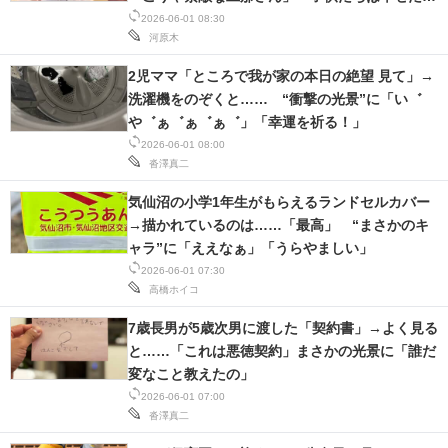
うな」
2026-06-01 08:30
河原木
2児ママ「ところで我が家の本日の絶望 見て」→
洗濯機をのぞくと…… “衝撃の光景”に「い゛
や゛ぁ゛ぁ゛ぁ゛」「幸運を祈る！」
2026-06-01 08:00
沓澤真二
気仙沼の小学1年生がもらえるランドセルカバー
→描かれているのは……「最高」 “まさかのキ
ャラ”に「ええなぁ」「うらやましい」
2026-06-01 07:30
高橋ホイコ
7歳長男が5歳次男に渡した「契約書」→よく見る
と……「これは悪徳契約」まさかの光景に「誰だ
変なこと教えたの」
2026-06-01 07:00
沓澤真二