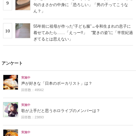
9
句のまさかの中身に「恐ろしい」「男の子ってこうな
ん？」
55年前に祖母が作った“子ども服”→令和生まれの息子に
10
着せてみたら……「えっー!!」 “驚きの姿”に「半世紀過
ぎてるとは思えない」
アンケート
実施中
声が好きな「日本のボーカリスト」は？
回答数：49562
実施中
歌が上手だと思うホロライブのメンバーは？
回答数：23893
実施中