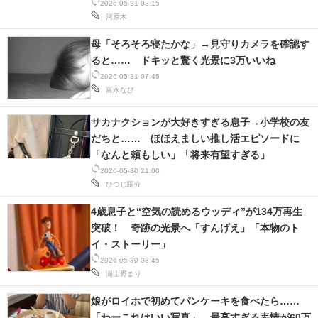
2026-05-31 08:15
河原木
母「そろそろ寝たかな」→見守りカメラを確認す
ると…… ドキッと驚く光景に3万いいね
2026-05-31 07:45
富永なび
サカナクションが大好きすぎる息子→小学校の友
だちと…… ほほえましい推し活エピソードに
「なんと頼もしい」「将来有望すぎる」
2026-05-30 21:00
ひつじ陽介
4歳息子と“空気の読めるウッディ”が134万再生
突破！ 奇跡の光景へ「すんげえ」「本物のト
イ・ストーリー」
2026-05-30 08:45
瀬山野まり
娘がロイホで初めてパンケーキを食べたら……
「わーこれはいい写真」 最高すぎる表情が60万