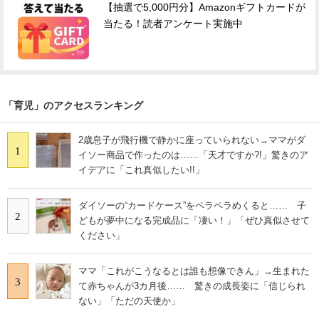
【抽選で5,000円分】Amazonギフトカードが
当たる！読者アンケート実施中
「育児」のアクセスランキング
2歳息子が飛行機で静かに座っていられない→ママがダ
1
イソー商品で作ったのは……「天才ですか?!」驚きのア
イデアに「これ真似したい!!」
ダイソーの“カードケース”をペラペラめくると…… 子
2
どもが夢中になる完成品に「凄い！」「ぜひ真似させて
ください」
ママ「これがこうなるとは誰も想像できん」→生まれた
3
て赤ちゃんが3カ月後…… 驚きの成長姿に「信じられ
ない」「ただの天使か」