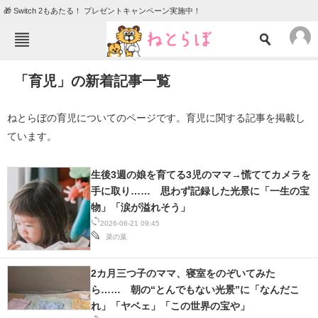
🎁 Switch 2もあたる！ プレゼントキャンペーン実施中！
ねとらぼメニュー
「育児」の新着記事一覧
TOP
ニュース
エンタメ
クイズ
ねとらぼの育児についてのページです。育児に関する記事を掲載し
ています。
グルメ
地域
住まい
教育・育児
生後3週の娘を育てる3児のママ→慌ててカメラを
手に取り…… 思わず記録した光景に「一生の宝
動物
リサーチ
物」「涙が溢れそう」
会員記事
2026-06-21 09:45
菜の葉
メディア
2カ月三つ子のママ、寝室をのぞいてみた
注目記事を集めた総合ページ
ら…… 朝の“とんでもない光景”に「なんだこ
れ」「ヤベェ」「この世界の宝や」
ITの今と未来を見通す