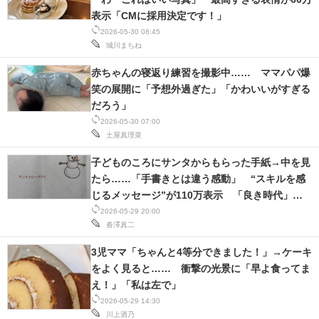
表示「CMに採用決定です！」
2026-05-30 08:45
城川まちね
赤ちゃんの寝返り練習を撮影中…… ママパパ爆
笑の展開に「予想外過ぎた」「かわいいがすぎる
だろう」
2026-05-30 07:00
土屋真理菜
子どものころにサンタからもらった手紙→中を見
たら……「手書きとは違う感動」 “スキルを感
じるメッセージ”が110万表示 「良き時代」
「愛を感じる」
2026-05-29 20:00
沓澤真二
3児ママ「ちゃんと4等分できました！」→ケーキ
をよく見ると…… 衝撃の光景に「早よ食ってま
え！」「私は左で」
2026-05-29 14:30
川上酒乃