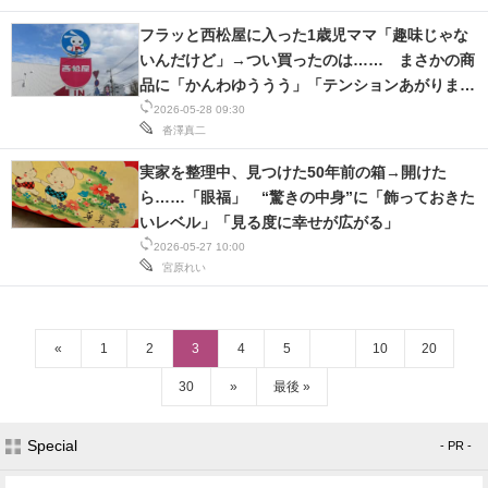
フラッと西松屋に入った1歳児ママ「趣味じゃな
いんだけど」→つい買ったのは…… まさかの商
品に「かんわゆううう」「テンションあがりまし
た!!」
2026-05-28 09:30
沓澤真二
実家を整理中、見つけた50年前の箱→開けた
ら……「眼福」 “驚きの中身”に「飾っておきた
いレベル」「見る度に幸せが広がる」
2026-05-27 10:00
宮原れい
«
1
2
3
4
5
10
20
30
»
最後 »
Special
- PR -