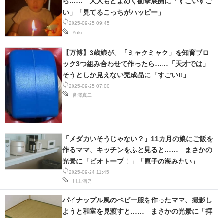
ら…… 大人もどよめく衝撃展開に「すごいすご
い」「見てるこっちがハッピー」
2025-09-25 09:45
Yuki
【万博】3歳娘が、「ミャクミャク」を知育ブロ
ック3つ組み合わせて作ったら……「天才では」
そうとしか見えない完成品に「すごい!!」
2025-09-25 07:00
沓澤真二
「メダカいそうじゃない？」11カ月の娘にご飯を
作るママ、キッチンをふと見ると…… まさかの
光景に「ビオトープ！」「原子の海みたい」
2025-09-24 11:45
川上酒乃
パイナップル風のベビー服を作ったママ、撮影し
ようと和室を見渡すと…… まさかの光景に「拝