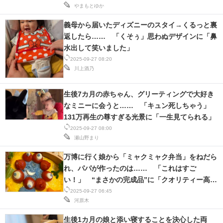
やまもとゆか
スマホと通信の最新トレンド
義母から届いたディズニーのスタイ→くるっと裏
返したら…… 「くそぅ」思わぬデザインに「鼻
進化するPCとデバイスの未来
水出して笑いました」
2025-09-27 08:20
好きが集まる 比べて選べる
川上酒乃
ビジネスと働き方のヒント
生後7カ月の赤ちゃん、グリーティングで大好き
AI活用のいまが分かる
なミニーに会うと…… 「キュン死しちゃう」
131万再生の尊すぎる光景に「一生見てられる」
企業ITのトレンドを詳説
2025-09-27 08:00
瀬山野まり
経営リーダーのコミュニティ
万博に行く娘から「ミャクミャク弁当」をねだら
マーケ×ITの今がよく分かる
れ、パパが作ったのは…… 「これはすご
い！」 “まさかの完成品”に「クオリティー高す
ITエンジニア向け専門サイト
ぎる!!!」「お見事」
2025-09-27 06:45
河原木
企業向けIT製品の総合サイト
生後1カ月の娘と添い寝することを決心した両