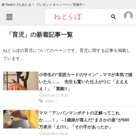
🎁 Switch 2もあたる！ プレゼントキャンペーン実施中！
ねとらぼメニュー
「育児」の新着記事一覧
TOP
ニュース
エンタメ
クイズ
ねとらぼの育児についてのページです。育児に関する記事を掲載し
ています。
グルメ
地域
住まい
教育・育児
小学生の“音読カードのサイン”→ママが本気で描
いたら…… 先生も驚いた仕上がりに「えええ
動物
リサーチ
え！」「素敵!!」
会員記事
2025-09-27 20:30
宮原れい
メディア
ママ「アンパンマンポテトの正解ってこれ
か……！」→1歳娘が喜んだ“まさかの姿”が580
注目記事を集めた総合ページ
万表示「え!!!!」「その手があったか」
ITの今と未来を見通す
2025-09-27 09:30