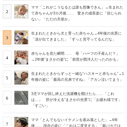
ママ「これがこうなるとは誰も想像できん」→生まれた
2
て赤ちゃんが3カ月後…… 驚きの成長姿に「信じられ
ない」「ただの天使か」
生まれたときから犬と育った赤ちゃん→4年後の光景に
3
「涙が出てきました」「ずっと見守ってるんだな」
赤ちゃんを見た瞬間…… 母「ハーフの子産んだ？」
4
→2年後“まさかの姿”に「前世が西洋人だったのかも」
生まれたときからずっと一緒な“ハスキーと赤ちゃん”→1
5
年後の姿に「最高の兄弟ですね」「アカン泣いてまう」
3児ママが回し終えた洗濯機を開けたら……「これ
6
は…」 肝が冷える“まさかの光景”に「お疲れ様です」
「すごい」
ママ「とんでもないイケメンを産み落とした」→6年
7
後…… 現在の姿に「これは二度見する」「親バカでは