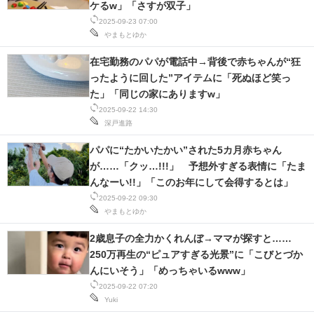
ケるw」「さすが双子」
2025-09-23 07:00
やまもとゆか
在宅勤務のパパが電話中→背後で赤ちゃんが“狂
ったように回した”アイテムに「死ぬほど笑っ
た」「同じの家にありますw」
2025-09-22 14:30
深戸進路
パパに“たかいたかい”された5カ月赤ちゃん
が……「クッ…!!!」 予想外すぎる表情に「たま
んなーい!!」「このお年にして会得するとは」
2025-09-22 09:30
やまもとゆか
2歳息子の全力かくれんぼ→ママが探すと……
250万再生の“ピュアすぎる光景”に「こびとづか
んにいそう」「めっちゃいるwww」
2025-09-22 07:20
Yuki