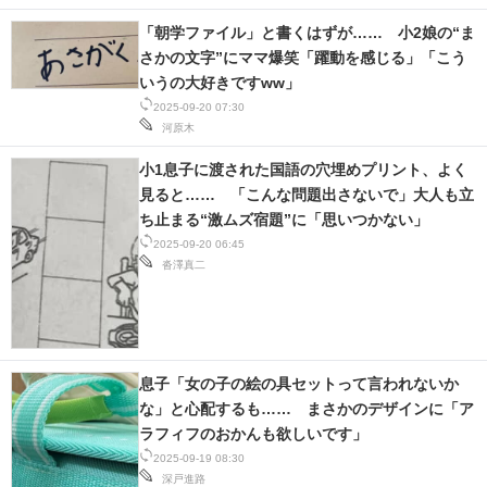
「朝学ファイル」と書くはずが…… 小2娘の“ま
さかの文字”にママ爆笑「躍動を感じる」「こう
いうの大好きですww」
2025-09-20 07:30
河原木
小1息子に渡された国語の穴埋めプリント、よく
見ると…… 「こんな問題出さないで」大人も立
ち止まる“激ムズ宿題”に「思いつかない」
2025-09-20 06:45
沓澤真二
息子「女の子の絵の具セットって言われないか
な」と心配するも…… まさかのデザインに「ア
ラフィフのおかんも欲しいです」
2025-09-19 08:30
深戸進路