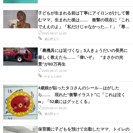
子どもが生まれる前は丁寧にアイロンがけして畳
むママ、生まれた後は…… 衝撃の現在に「これ
でええのよ」「私だけじゃなかった…！」「尊敬
しかないわ」
2025-09-17 11:45
瀬山野まり
「農機具には近づくな」5人きょうだいの長男に
厳しく教えたら……「偉いぞ」 “まさかの光
景”が80万再生
2025-09-17 10:10
やまもとゆか
4歳娘が貼ったタコさんのシール→はがした
ら…… 現れた“衝撃イラスト”に「これは泣く
w」「52歳にはグッとくる」
2025-09-17 08:20
瀬山野まり
保育園に子どもを預けて出勤したママ、トイレの