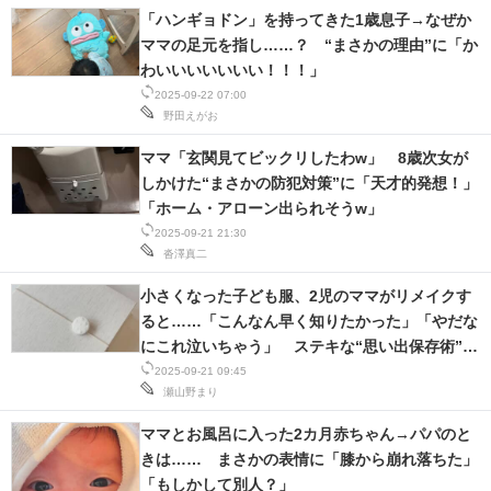
「ハンギョドン」を持ってきた1歳息子→なぜか
ママの足元を指し……？ “まさかの理由”に「か
わいいいいいいい！！！」
2025-09-22 07:00
野田えがお
ママ「玄関見てビックリしたわw」 8歳次女が
しかけた“まさかの防犯対策”に「天才的発想！」
「ホーム・アローン出られそうw」
2025-09-21 21:30
沓澤真二
小さくなった子ども服、2児のママがリメイクす
ると……「こんなん早く知りたかった」「やだな
にこれ泣いちゃう」 ステキな“思い出保存術”に
共感
2025-09-21 09:45
瀬山野まり
ママとお風呂に入った2カ月赤ちゃん→パパのと
きは…… まさかの表情に「膝から崩れ落ちた」
「もしかして別人？」