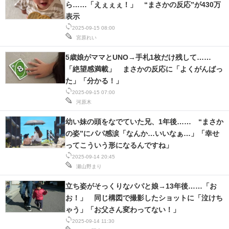
ら……「えぇぇぇ！」 “まさかの反応”が430万
表示
2025-09-15 08:00
宮原れい
5歳娘がママとUNO→手札1枚だけ残して……
「絶望感満載」 まさかの反応に「よくがんばっ
た」「分かる！」
2025-09-15 07:00
河原木
幼い妹の頭をなでていた兄、1年後…… “まさか
の姿”にパパ感涙「なんか…いいなぁ…」「幸せ
ってこういう形になるんですね」
2025-09-14 20:45
瀬山野まり
立ち姿がそっくりなパパと娘→13年後……「お
お！」 同じ構図で撮影したショットに「泣けち
ゃう」「お父さん変わってない！」
2025-09-14 11:30