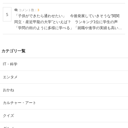
コメント数：
3
5
「子供ができたら通わせたい」 今後発展していきそうな“関関
同立・産近甲龍の大学”といえば？ ランキング1位に学生の声
「学問の街のように多様に学べる」「就職や進学の実績も高い」
| 大学 ねとらぼリサーチ
カテゴリ一覧
IT・科学
エンタメ
おかね
カルチャー・アート
クイズ