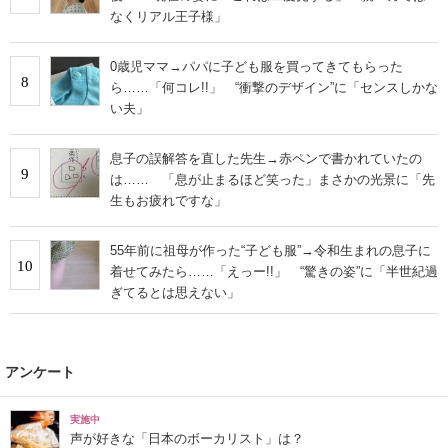
なくリアル王子様」
0歳児ママ→パパに子ども服を買ってきてもらった
8
ら……「何コレ!!」 “衝撃のデザイン”に「センスしかな
い夫」
息子の誤解答を直した先生→赤ペンで書かれていたの
9
は…… 「息が止まるほど笑った」まさかの光景に「先
生もお疲れですな」
55年前に祖母が作った“子ども服”→令和生まれの息子に
10
着せてみたら……「えっー!!」 “驚きの姿”に「半世紀過
ぎてるとは思えない」
アンケート
実施中
声が好きな「日本のボーカリスト」は？