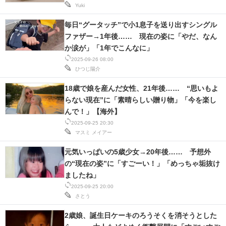
Yuki
毎日“グータッチ”で小1息子を送り出すシングル
ファザー→1年後…… 現在の姿に「やだ、なん
か涙が」「1年でこんなに」
2025-09-26 08:00
ひつじ陽介
18歳で娘を産んだ女性、21年後…… “思いもよ
らない現在”に「素晴らしい贈り物」「今を楽し
んで！」【海外】
2025-09-25 20:30
マスミ メイアー
元気いっぱいの5歳少女→20年後…… 予想外
の“現在の姿”に「すごーい！」「めっちゃ垢抜け
ましたね」
2025-09-25 20:00
さとう
2歳娘、誕生日ケーキのろうそくを消そうとした