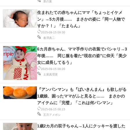
菜の葉
生まれたての赤ちゃんにママ「ちょっとイケメ
ン」→5カ月後…… まさかの姿に「同一人物で
すか？！」「たまらん」
2025-09-15 09:30
沓澤真二
6カ月赤ちゃん、ママ手作りの衣装でパシャリ→3
年後…… 同じ服を着た“現在の姿”に仰天「美少
女に成長してるう」
2025-09-15 08:20
土屋真理菜
『アンパンマン』も『ばいきんまん』も欲しがる
1歳娘、困ったママがふと見ると…… まさかの
アイテムに「完璧」「これは何パンマン」
2025-09-15 08:15
五月アメボシ
1歳2カ月の双子ちゃん→1人にクッキーを渡した