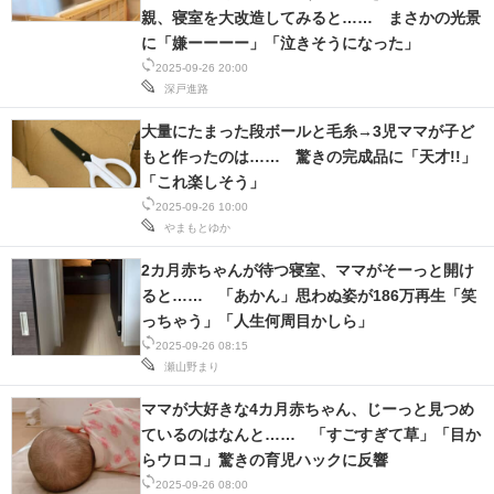
親、寝室を大改造してみると…… まさかの光景
IT製品の技術・比較・事例
に「嫌ーーーー」「泣きそうになった」
製造業のIT導入・活用を支援
2025-09-26 20:00
深戸進路
モノづくり技術者専門サイト
大量にたまった段ボールと毛糸→3児ママが子ど
もと作ったのは…… 驚きの完成品に「天才!!」
エレクトロニクス専門サイト
「これ楽しそう」
電子設計の基本と応用
2025-09-26 10:00
やまもとゆか
エネルギーの専門メディア
2カ月赤ちゃんが待つ寝室、ママがそーっと開け
ると…… 「あかん」思わぬ姿が186万再生「笑
建設×テクノロジーの最前線
っちゃう」「人生何周目かしら」
2025-09-26 08:15
ちょっと気になるネットの話題
瀬山野まり
ママが大好きな4カ月赤ちゃん、じーっと見つめ
ているのはなんと…… 「すごすぎて草」「目か
らウロコ」驚きの育児ハックに反響
2025-09-26 08:00