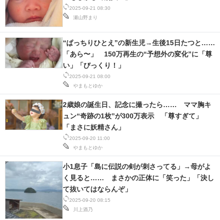
2025-09-21 08:30
瀬山野まり
“ぱっちりひとえ”の新生児→生後15日たつと……
「あら〜」 150万再生の“予想外の変化”に「尊
い」「びっくり！」
2025-09-21 08:00
やまもとゆか
2歳娘の誕生日、記念に撮ったら…… ママ胸キ
ュン“奇跡の1枚”が300万表示 「尊すぎて」
「まさに妖精さん」
2025-09-20 11:00
やまもとゆか
小1息子「島に伝説の剣が刺さってる」→母がよ
く見ると…… まさかの正体に「笑った」「決し
て抜いてはならんぞ」
2025-09-20 08:15
川上酒乃