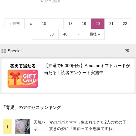
ひつじ陽介
« 最初
«
10
18
19
20
21
22
30
40
»
最後 »
Special
- PR -
【抽選で5,000円分】Amazonギフトカードが
当たる！読者アンケート実施中
「育児」のアクセスランキング
天然パーマのパパとママ→生まれてきた2人の女の子
1
は…… 驚きの姿に「遺伝って不思議ですね」