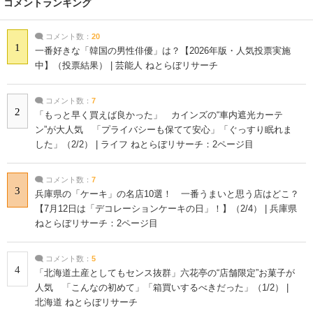
コメントランキング
コメント数：
20
1
一番好きな「韓国の男性俳優」は？【2026年版・人気投票実施
中】（投票結果） | 芸能人 ねとらぼリサーチ
コメント数：
7
2
「もっと早く買えば良かった」 カインズの“車内遮光カーテ
ン”が大人気 「プライバシーも保てて安心」「ぐっすり眠れま
した」（2/2） | ライフ ねとらぼリサーチ：2ページ目
コメント数：
7
3
兵庫県の「ケーキ」の名店10選！ 一番うまいと思う店はどこ？
【7月12日は「デコレーションケーキの日」！】（2/4） | 兵庫県
ねとらぼリサーチ：2ページ目
コメント数：
5
4
「北海道土産としてもセンス抜群」六花亭の“店舗限定”お菓子が
人気 「こんなの初めて」「箱買いするべきだった」（1/2） |
北海道 ねとらぼリサーチ