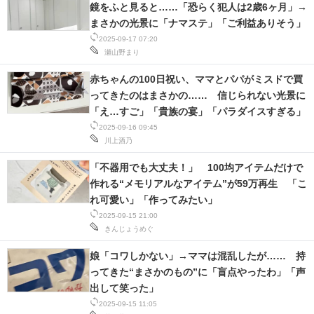
鏡をふと見ると……「恐らく犯人は2歳6ヶ月」→
まさかの光景に「ナマステ」「ご利益ありそう」
2025-09-17 07:20
瀬山野まり
赤ちゃんの100日祝い、ママとパパがミスドで買
ってきたのはまさかの…… 信じられない光景に
「え…すご」「貴族の宴」「パラダイスすぎる」
2025-09-16 09:45
川上酒乃
「不器用でも大丈夫！」 100均アイテムだけで
作れる“メモリアルなアイテム”が59万再生 「こ
れ可愛い」「作ってみたい」
2025-09-15 21:00
きんじょうめぐ
娘「コワしかない」→ママは混乱したが…… 持
ってきた“まさかのもの”に「盲点やったわ」「声
出して笑った」
2025-09-15 11:05