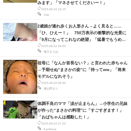
みます」「マネさせてくださいー！」
2025-09-24 10:15
Yuki
2歳娘が連れ歩くお人形さん→よく見ると……
「ひ、ひえー！」 750万表示の衝撃的な光景に
「9月になってこれなの絶望」「猛暑でもうめち
ゃくちゃ」
2025-09-24 09:00
城川まちね
祖母に「なんか首長ない？」と言われた赤ちゃん
→予期せぬ“まさかの姿”に「待ってww」「将来
モデルになれそう」
2025-09-24 08:30
瀬山野まり
体調不良のママ「涙が止まらん」→小学生の兄妹
が作った“まさかの料理”に「すごすぎます！」
「おばちゃんは感動した！」
2025-09-24 07:20
Kamihara