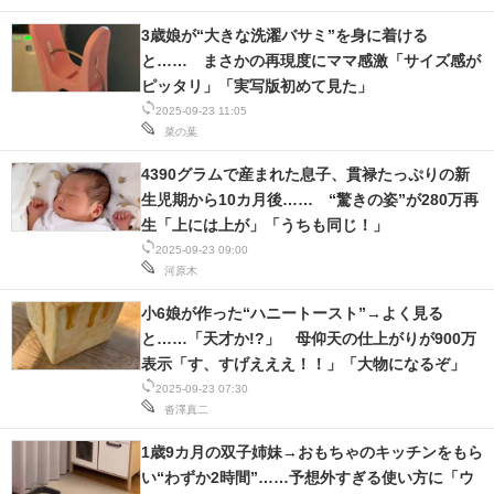
3歳娘が“大きな洗濯バサミ”を身に着ける
と…… まさかの再現度にママ感激「サイズ感が
ピッタリ」「実写版初めて見た」
2025-09-23 11:05
菜の葉
4390グラムで産まれた息子、貫禄たっぷりの新
生児期から10カ月後…… “驚きの姿”が280万再
生「上には上が」「うちも同じ！」
2025-09-23 09:00
河原木
小6娘が作った“ハニートースト”→よく見る
と……「天才か!?」 母仰天の仕上がりが900万
表示「す、すげえええ！！」「大物になるぞ」
2025-09-23 07:30
沓澤真二
1歳9カ月の双子姉妹→おもちゃのキッチンをもら
い“わずか2時間”……予想外すぎる使い方に「ウ