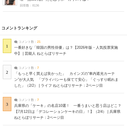
回答数：8136
コメントランキング
コメント数：
21
1
一番好きな「韓国の男性俳優」は？【2026年版・人気投票実施
中】 | 芸能人 ねとらぼリサーチ
コメント数：
7
2
「もっと早く買えば良かった」 カインズの“車内遮光カーテ
ン”が大人気 「プライバシーも保てて安心」「ぐっすり眠れま
した」（2/2） | ライフ ねとらぼリサーチ：2ページ目
コメント数：
7
3
兵庫県の「ケーキ」の名店10選！ 一番うまいと思う店はどこ？
【7月12日は「デコレーションケーキの日」！】（2/4） | 兵庫県
ねとらぼリサーチ：2ページ目