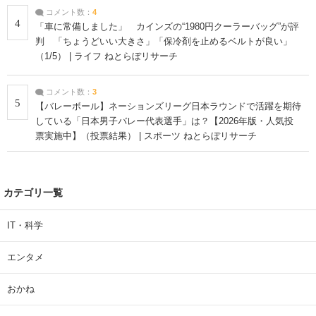
コメント数：
4
4
「車に常備しました」 カインズの“1980円クーラーバッグ”が評
判 「ちょうどいい大きさ」「保冷剤を止めるベルトが良い」
（1/5） | ライフ ねとらぼリサーチ
コメント数：
3
5
【バレーボール】ネーションズリーグ日本ラウンドで活躍を期待
している「日本男子バレー代表選手」は？【2026年版・人気投
票実施中】（投票結果） | スポーツ ねとらぼリサーチ
カテゴリ一覧
IT・科学
エンタメ
おかね