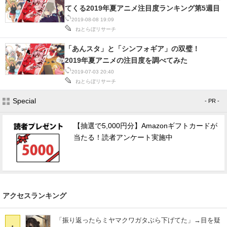
てくる2019年夏アニメ注目度ランキング第5週目
スマホと通信の最新トレンド
2019-08-08 19:09
ねとらぼリサーチ
進化するPCとデバイスの未来
「あんスタ」と「シンフォギア」の双璧！
2019年夏アニメの注目度を調べてみた
好きが集まる 比べて選べる
2019-07-03 20:40
ねとらぼリサーチ
ビジネスと働き方のヒント
Special
- PR -
AI活用のいまが分かる
【抽選で5,000円分】Amazonギフトカードが
企業ITのトレンドを詳説
当たる！読者アンケート実施中
経営リーダーのコミュニティ
マーケ×ITの今がよく分かる
ITエンジニア向け専門サイト
アクセスランキング
企業向けIT製品の総合サイト
「振り返ったらミヤマクワガタぶら下げてた」→目を疑