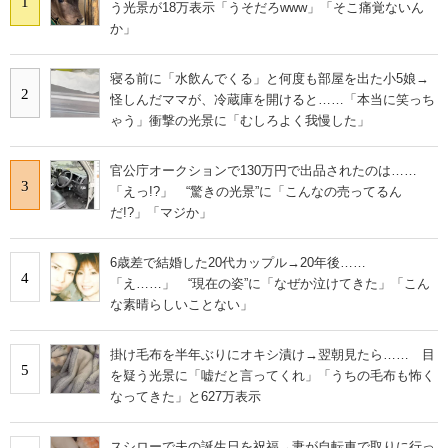
1
う光景が18万表示「うそだろwww」「そこ痛覚ないん
IT製品の技術・比較・事例
か」
製造業のIT導入・活用を支援
寝る前に「水飲んでくる」と何度も部屋を出た小5娘→
2
怪しんだママが、冷蔵庫を開けると……「本当に笑っち
モノづくり技術者専門サイト
ゃう」衝撃の光景に「むしろよく我慢した」
エレクトロニクス専門サイト
官公庁オークションで130万円で出品されたのは……
3
電子設計の基本と応用
「えっ!?」 “驚きの光景”に「こんなの売ってるん
だ!?」「マジか」
エネルギーの専門メディア
6歳差で結婚した20代カップル→20年後……
建設×テクノロジーの最前線
4
「え……」 “現在の姿”に「なぜか泣けてきた」「こん
な素晴らしいことない」
ちょっと気になるネットの話題
掛け毛布を半年ぶりにオキシ漬け→翌朝見たら…… 目
5
を疑う光景に「嘘だと言ってくれ」「うちの毛布も怖く
なってきた」と627万表示
スシローで夫の誕生日を祝福→妻が自転車で取りに行っ