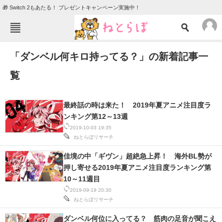
🎁 Switch 2もあたる！ プレゼントキャンペーン実施中！
ねとらぼメニュー
「ダンベル何キロ持ってる？」の新着記事一
TOP
ニュース
覧
エンタメ
クイズ
グルメ
地域
最終話の時は来た！ 2019年夏アニメ注目度ラ
住まい
教育・育児
ンキング第12～13週
2019-10-03 19:35
動物
リサーチ
ねとらぼリサーチ
会員記事
佳境の中「ギヴン」超絶急上昇！ 海外BL勢が
押し寄せる2019年夏アニメ注目度ランキング第
10～11週目
メディア
2019-09-19 20:30
注目記事を集めた総合ページ
ねとらぼリサーチ
ITの今と未来を見通す
ダンベル何位に入ってる？ 筋肉の足音が聞こえ