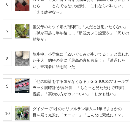
6
たら…… とんでもない光景に「これならバレない」
「ええ嫁やな～」
祖父母のキウイ畑の“惨状”に「人だとは思いたくない」
7
→孫が再起し半年後……「監視カメラ設置を」「周りの
雑草が」
散歩中、小学生に「ぬいぐるみが歩いてる！」と言われ
8
た子犬 納得の姿に「最高の褒め言葉！」「遭遇した
い」投稿者に話を聞いた
「他の時計をする気がなくなる」G-SHOCKの“オールブ
9
ラック腕時計”が高評価 「ちらっと見ただけで確実に
視認」「実物の方がカッコいい」「しかも軽い」
ダイソーで1株のオリヅルラン購入→1年でまさかの……
10
目を疑う光景に「エーッ！」「こんなに素敵に！？」