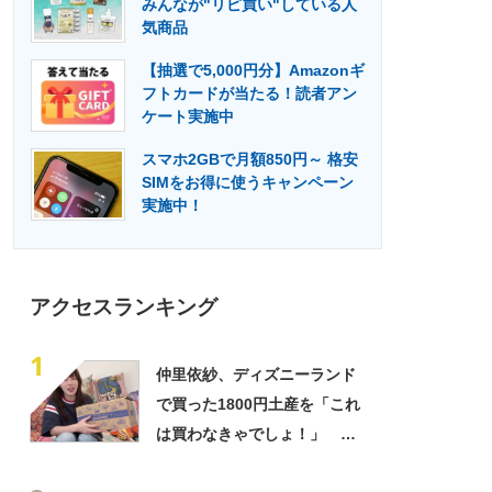
みんなが"リピ買い"している人
門メディア
建設×テクノロジーの最前線
気商品
【抽選で5,000円分】Amazonギ
フトカードが当たる！読者アン
ケート実施中
スマホ2GBで月額850円～ 格安
SIMをお得に使うキャンペーン
実施中！
アクセスランキング
1
仲里依紗、ディズニーランド
で買った1800円土産を「これ
は買わなきゃでしょ！」
「すっごい上手お買い物」と