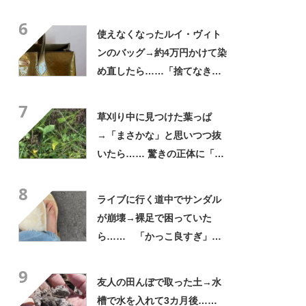
普段使いにも最適」「汗をか
6
いてもすぐ乾く」「全てに大
使えなくなったルイ・ヴィト
満足しています」
ンのバッグ→約4万円かけて染
め直したら……「捨てなきゃ
よかった」「そういう使い道
7
もあったのか」
草刈り中に見つけた葉っぱ
→「まさかな」と思いつつ抜
いたら…… 驚きの正体に「お
宝やね」「生命力すごい」
8
ライブに行く道中でサンダル
が崩壊→裸足で困っていた
ら…… 「かっこ良すぎ」ま
さかの展開に感動「こういう
9
人に私もなりたい」
友人の田んぼで取った土→水
槽で水を入れて3カ月後……