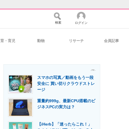
検索
ログイン
教育・育児
動物
リサーチ
会員記事
バイスの未来
好きが集まる 比べて選べる
- PR -
スマホの写真／動画をもう一段
コミュニティ
マーケ×ITの今がよく分かる
安全に 買い切りクラウドストレ
ージ
重量約999g、最新CPU搭載のビ
・活用を支援
ジネスPCの実力は？
【iHerb】「迷ったらこれ！」