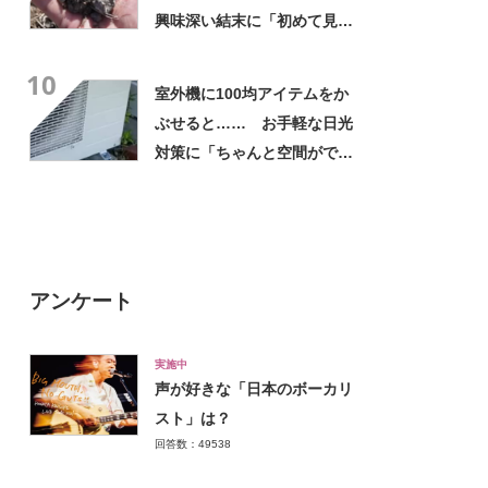
興味深い結末に「初めて見
た」「こんなデカくなん
10
の？」投稿者に話を聞いた
室外機に100均アイテムをか
ぶせると…… お手軽な日光
対策に「ちゃんと空間ができ
てグー」「これで楽します」
アンケート
実施中
声が好きな「日本のボーカリ
スト」は？
回答数：49538