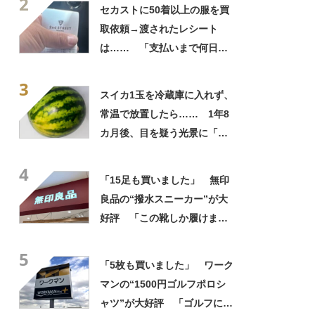
2
自画自賛
セカストに50着以上の服を買
取依頼→渡されたレシート
は…… 「支払いまで何日か
待たされた」衝撃的な光景に
3
「この値段はヤバすぎ」
スイカ1玉を冷蔵庫に入れず、
常温で放置したら…… 1年8
カ月後、目を疑う光景に「ヤ
バいヤバいヤバい」「えっ、
4
こんな姿に……!?」
「15足も買いました」 無印
良品の“撥水スニーカー”が大
好評 「この靴しか履けませ
ん」「本当に疲れにくい」
5
「一生買い続けます」
「5枚も買いました」 ワーク
マンの“1500円ゴルフポロシ
ャツ”が大好評 「ゴルフにも