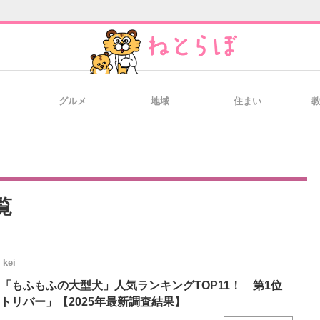
グルメ
地域
住まい
と未来を見通す
スマホと通信の最新トレンド
進化するPCとデ
のいまが分かる
企業ITのトレンドを詳説
経営リーダーの
覧
kei
T製品の総合サイト
IT製品の技術・比較・事例
製造業のIT導入
「もふもふの大型犬」人気ランキングTOP11！ 第1位
トリバー」【2025年最新調査結果】