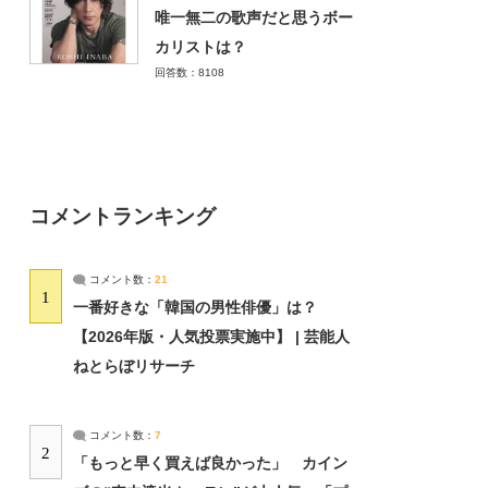
唯一無二の歌声だと思うボー
カリストは？
回答数：8108
コメントランキング
コメント数：
21
1
一番好きな「韓国の男性俳優」は？
【2026年版・人気投票実施中】 | 芸能人
ねとらぼリサーチ
コメント数：
7
2
「もっと早く買えば良かった」 カイン