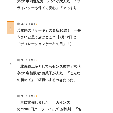
ズの“車内遮光カーテン”が大人気 「プ
ライバシーも保てて安心」「ぐっすり眠
れました」（2/2） | ライフ ねとらぼリ
サーチ：2ページ目
コメント数：
7
3
兵庫県の「ケーキ」の名店10選！ 一番
うまいと思う店はどこ？【7月12日は
「デコレーションケーキの日」！】
（2/4） | 兵庫県 ねとらぼリサーチ：2ペ
ージ目
コメント数：
5
4
「北海道土産としてもセンス抜群」六花
亭の“店舗限定”お菓子が人気 「こんな
の初めて」「箱買いするべきだった」
（1/2） | 北海道 ねとらぼリサーチ
コメント数：
4
5
「車に常備しました」 カインズ
の“1980円クーラーバッグ”が評判 「ち