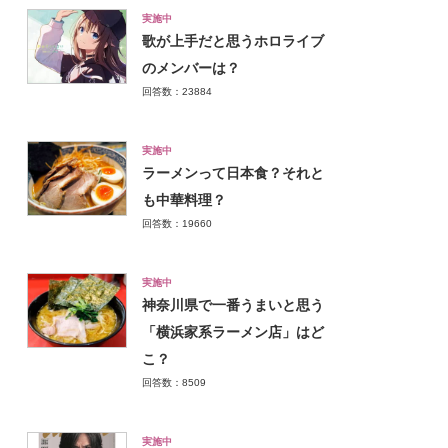
実施中
歌が上手だと思うホロライブ
のメンバーは？
回答数：23884
実施中
ラーメンって日本食？それと
も中華料理？
回答数：19660
実施中
神奈川県で一番うまいと思う
「横浜家系ラーメン店」はど
こ？
回答数：8509
実施中