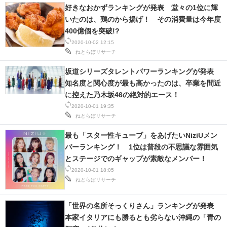
好きなおかずランキングが発表 堂々の1位に輝
IT製品の技術・比較・事例
いたのは、鶏のから揚げ！ その消費量は今年度
製造業のIT導入・活用を支援
400億個を突破!?
2020-10-02 12:15
モノづくり技術者専門サイト
ねとらぼリサーチ
坂道シリーズタレントパワーランキングが発表
エレクトロニクス専門サイト
知名度と関心度が最も高かったのは、卒業を間近
に控えた乃木坂46の絶対的エース！
電子設計の基本と応用
2020-10-01 19:35
ねとらぼリサーチ
エネルギーの専門メディア
最も「スター性キューブ」をあげたいNiziUメン
建設×テクノロジーの最前線
バーランキング！ 1位は普段の不思議な雰囲気
とステージでのギャップが素敵なメンバー！
ちょっと気になるネットの話題
2020-10-01 18:05
ねとらぼリサーチ
「世界の名所そっくりさん」ランキングが発表
本家イタリアにも勝るとも劣らない沖縄の「青の