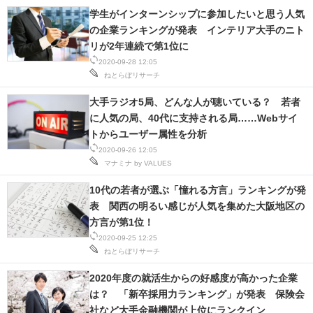
学生がインターンシップに参加したいと思う人気
の企業ランキングが発表 インテリア大手のニト
リが2年連続で第1位に
2020-09-28 12:05
ねとらぼリサーチ
大手ラジオ5局、どんな人が聴いている？ 若者
に人気の局、40代に支持される局……Webサイ
トからユーザー属性を分析
2020-09-26 12:05
マナミナ by VALUES
10代の若者が選ぶ「憧れる方言」ランキングが発
表 関西の明るい感じが人気を集めた大阪地区の
方言が第1位！
2020-09-25 12:25
ねとらぼリサーチ
2020年度の就活生からの好感度が高かった企業
は？ 「新卒採用力ランキング」が発表 保険会
社など大手金融機関が上位にランクイン