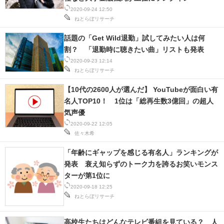
2020-09-24 12:50
ねとらぼリサーチ
話題の「Get Wild退勤」試してみたい人は何
割？ 「退勤時に聴きたい曲」リストも発表
2020-09-23 12:14
ねとらぼリサーチ
【10代の2600人が選んだ】 YouTubeが面白い有
名人TOP10！ 1位は「総再生数3億回」の超人
気声優
2020-09-22 12:05
佐々木希
「年齢にギャップを感じる有名人」ランキングが
発表 衰え知らずのトーク力を誇るお笑いモンス
ターが第1位に
2020-09-18 12:25
ねとらぼリサーチ
高校生たちはどんなテレビ番組を見ている？ 人