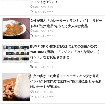
ユニットが1位に！
2020-10-05 12:45
スマホと通信の最新トレンド
ねとらぼリサーチ
進化するPCとデバイスの未来
女性が選ぶ「カレールー」ランキング！ リピー
ト率1位は“絶品”をうたう大人向け商品
好きが集まる 比べて選べる
2020-10-04 12:05
ねとらぼリサーチ
ビジネスと働き方のヒント
BUMP OF CHICKENのほぼ全ての楽曲が公式
AI活用のいまが分かる
YouTubeで配信 「マジ？」「みんな聞いてく
れ〜！」など反応さまざま
企業ITのトレンドを詳説
2020-10-02 19:25
ねとらぼリサーチ
経営リーダーのコミュニティ
注文の多かった出前メニューランキングが発表
マーケ×ITの今がよく分かる
インパクト抜群の“ほぼ1kg”超大盛ご飯とからあ
げのセットが第1位に！
ITエンジニア向け専門サイト
2020-10-02 19:15
ねとらぼリサーチ
企業向けIT製品の総合サイト