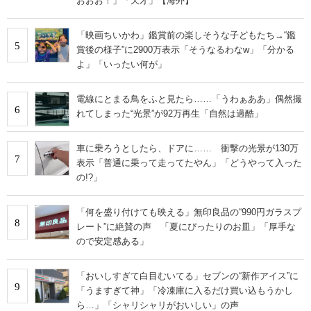
おおお！」「天才」【海外】
「映画ちいかわ」鑑賞前の楽しそうな子どもたち→“鑑
5
賞後の様子”に2900万表示「そうなるわなw」「分かる
よ」「いったい何が」
電線にとまる鳥をふと見たら……「うわぁああ」偶然撮
6
れてしまった“光景”が92万再生「自然は過酷」
車に乗ろうとしたら、ドアに…… 衝撃の光景が130万
7
表示「普通に乗って走ってたやん」「どうやって入った
の!?」
「何を盛り付けても映える」無印良品の“990円ガラスプ
8
レート”に絶賛の声 「夏にぴったりのお皿」「厚手な
ので安定感ある」
「おいしすぎて白目むいてる」セブンの“新作アイス”に
9
「うますぎて神」「冷凍庫に入るだけ買い込もうかし
ら…」「シャリシャリがおいしい」の声