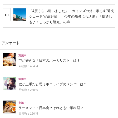
「4度くらい違いました」 カインズの外に吊るす“遮光
10
シェード”が高評価 「今年の酷暑にも活躍」「風通し
もよくしっかり遮光」の声
アンケート
実施中
声が好きな「日本のボーカリスト」は？
回答数：49464
実施中
歌が上手だと思うホロライブのメンバーは？
回答数：23856
実施中
ラーメンって日本食？それとも中華料理？
回答数：19645