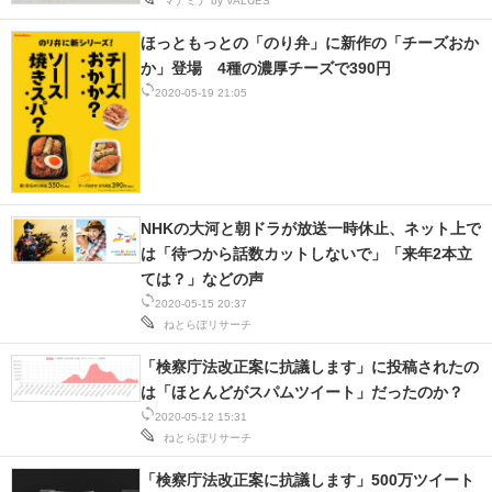
マナミナ by VALUES
ほっともっとの「のり弁」に新作の「チーズおか
か」登場 4種の濃厚チーズで390円
2020-05-19 21:05
NHKの大河と朝ドラが放送一時休止、ネット上で
は「待つから話数カットしないで」「来年2本立
ては？」などの声
2020-05-15 20:37
ねとらぼリサーチ
「検察庁法改正案に抗議します」に投稿されたの
は「ほとんどがスパムツイート」だったのか？
2020-05-12 15:31
ねとらぼリサーチ
「検察庁法改正案に抗議します」500万ツイート