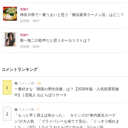
実施中
神奈川県で一番うまいと思う「横浜家系ラーメン店」はどこ？
回答数：8507
実施中
唯一無二の歌声だと思うボーカリストは？
回答数：8084
コメントランキング
コメント数：
21
1
一番好きな「韓国の男性俳優」は？【2026年版・人気投票実施
中】 | 芸能人 ねとらぼリサーチ
コメント数：
7
2
「もっと早く買えば良かった」 カインズの“車内遮光カーテ
ン”が大人気 「プライバシーも保てて安心」「ぐっすり眠れま
した」（2/2） | ライフ ねとらぼリサーチ：2ページ目