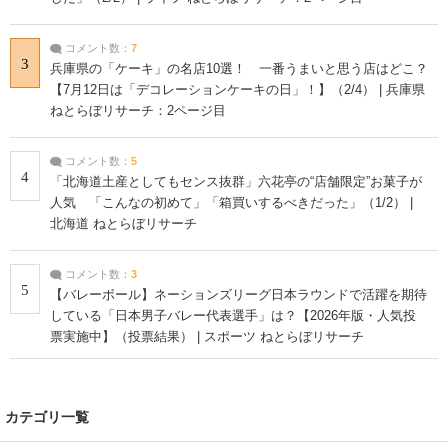
コメント数：
7
3
兵庫県の「ケーキ」の名店10選！ 一番うまいと思う店はどこ？
【7月12日は「デコレーションケーキの日」！】（2/4） | 兵庫県
ねとらぼリサーチ：2ページ目
コメント数：
5
4
「北海道土産としてもセンス抜群」六花亭の“店舗限定”お菓子が
人気 「こんなの初めて」「箱買いするべきだった」（1/2） |
北海道 ねとらぼリサーチ
コメント数：
3
5
【バレーボール】ネーションズリーグ日本ラウンドで活躍を期待
している「日本男子バレー代表選手」は？【2026年版・人気投
票実施中】（投票結果） | スポーツ ねとらぼリサーチ
カテゴリ一覧