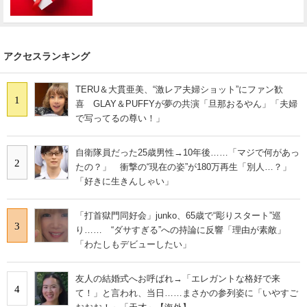
アクセスランキング
TERU＆大貫亜美、“激レア夫婦ショット”にファン歓
1
喜 GLAY＆PUFFYが夢の共演「旦那おるやん」「夫婦
で写ってるの尊い！」
自衛隊員だった25歳男性→10年後……「マジで何があっ
2
たの？」 衝撃の“現在の姿”が180万再生「別人…？」
「好きに生きんしゃい」
「打首獄門同好会」junko、65歳で“彫りスタート”巡
3
り…… “ダサすぎる”への持論に反響「理由が素敵」
「わたしもデビューしたい」
友人の結婚式へお呼ばれ→「エレガントな格好で来
4
て！」と言われ、当日……まさかの参列姿に「いやすご