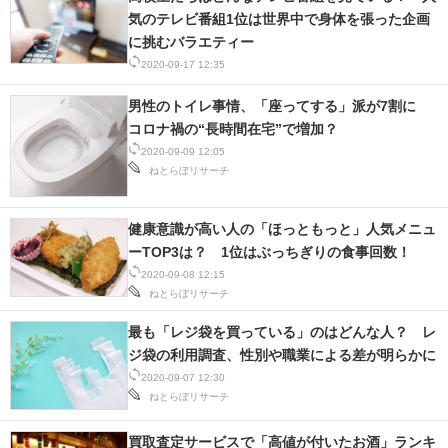
気のテレビ番組1位は世界中で身体を張った企画
に挑むバラエティー
2020-09-17 12:35
男性のトイレ事情、「座ってする」派が7割に
コロナ禍の“長時間在宅”で増加？
2020-09-09 12:05
ねとらぼリサーチ
健康意識が高い人の「ほっともっと」人気メニュ
ーTOP3は？ 1位はぶっちぎりの食事回数！
2020-09-08 12:15
ねとらぼリサーチ
最も「レジ袋を買っている」のはどんな人？ レ
ジ袋の利用調査、性別や職業による差が明らかに
2020-09-07 12:30
ねとらぼリサーチ
買取査定サービスで「高値が付いたお酒」ランキ