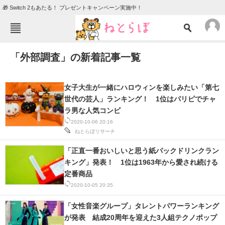
🎁 Switch 2もあたる！ プレゼントキャンペーン実施中！
ねとらぼメニュー
「外部調査」の新着記事一覧
TOP
ニュース
エンタメ
クイズ
女子大生が一緒にハロウィンを楽しみたい「第七
グルメ
地域
世代の芸人」ランキング！ 1位はパリピでチャ
ラ男な人気コンビ
住まい
教育・育児
2020-10-06 20:16
ねとらぼリサーチ
動物
リサーチ
「正直一番おいしいと思う紙パックドリンクラン
会員記事
キング」発表！ 1位は1963年から愛され続ける
定番商品
メディア
2020-10-05 20:35
注目記事を集めた総合ページ
「女性音楽グループ」タレントパワーランキング
が発表 結成20周年を迎えた3人組テクノポップ
ITの今と未来を見通す