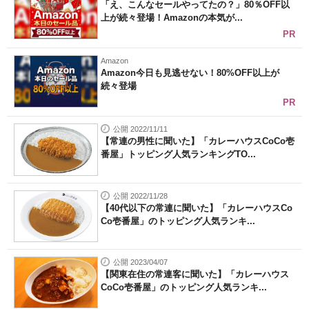
「え、こんなセールやってたの？」80％OFF以
上が続々登場！Amazonの本気が...
PR
Amazon
Amazon今日も見逃せない！80%OFF以上が
続々登場
PR
公開 2022/11/11
【常連の男性に聞いた】「カレーハウスCoCo壱
番屋」トッピング人気ランキングTO...
公開 2022/11/28
【40代以下の常連に聞いた】「カレーハウスCo
Co壱番屋」のトッピング人気ランキ...
公開 2023/04/07
【関東在住の常連客に聞いた】「カレーハウス
CoCo壱番屋」のトッピング人気ランキ...