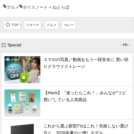
グルメ
ボイスノート × ねとらぼ
TOP
リサーチ
グルメ
カレー
>
>
>
Special
- PR -
スマホの写真／動画をもう一段安全に 買い切
りクラウドストレージ
【iHerb】「迷ったらこれ！」みんなが"リピ
買い"している人気商品
これから選ぶ新型TVはこれ！失敗しない選び
方と、2026年夏の一押しモデル