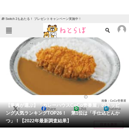
🎁 Switch 2もあたる！ プレゼントキャンペーン実施中！
ねとらぼメニュー
TOP
ニュース
エンタメ
クイズ
グルメ
地域
住まい
教育・育児
動物
リサーチ
カレー
2022/11/07 12:20（公開）
画像：CoCo壱番屋
会員記事
【常連が選ぶ】「カレーハウスCoCo壱番屋」のトッピ
X
Share
LINE
hatena
ング人気ランキングTOP26！ 第1位は「手仕込とんか
メディア
つ」！【2022年最新調査結果】
目次を表示
注目記事を集めた総合ページ