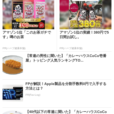
アマゾン1位「このお茶ガチで
アマゾン1位の実績！380円で5
す」噂のお茶
日間お試し。
PR(ハーブ健康本舗)
PR(ハーブ健康本舗)
【常連の男性に聞いた】「カレーハウスCoCo壱番
屋」トッピング人気ランキングTO...
FPが解説！Apple製品を分割手数料0円で入手する
方法とは？
PR(Fav-Log)
【40代以下の常連に聞いた】「カレーハウスCoCo