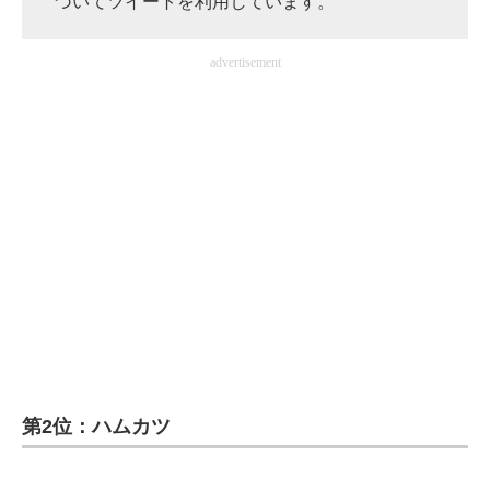
づいてツイートを利用しています。
企業向けIT製品の総合サイト
advertisement
IT製品の技術・比較・事例
製造業のIT導入・活用を支援
モノづくり技術者専門サイト
エレクトロニクス専門サイト
電子設計の基本と応用
エネルギーの専門メディア
建設×テクノロジーの最前線
ちょっと気になるネットの話題
第2位：ハムカツ