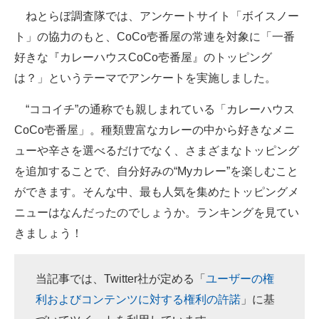
ねとらぼ調査隊では、アンケートサイト「ボイスノー
ITの今と未来を見通す
ト」の協力のもと、CoCo壱番屋の常連を対象に「一番
好きな『カレーハウスCoCo壱番屋』のトッピング
スマホと通信の最新トレンド
は？」というテーマでアンケートを実施しました。
進化するPCとデバイスの未来
“ココイチ”の通称でも親しまれている「カレーハウス
好きが集まる 比べて選べる
CoCo壱番屋」。種類豊富なカレーの中から好きなメニ
ューや辛さを選べるだけでなく、さまざまなトッピング
ビジネスと働き方のヒント
を追加することで、自分好みの“Myカレー”を楽しむこと
AI活用のいまが分かる
ができます。そんな中、最も人気を集めたトッピングメ
ニューはなんだったのでしょうか。ランキングを見てい
企業ITのトレンドを詳説
きましょう！
経営リーダーのコミュニティ
マーケ×ITの今がよく分かる
当記事では、Twitter社が定める「
ユーザーの権
利およびコンテンツに対する権利の許諾
」に基
ITエンジニア向け専門サイト