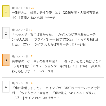
コメント数：
21
1
一番好きな「韓国の男性俳優」は？【2026年版・人気投票実施
中】 | 芸能人 ねとらぼリサーチ
コメント数：
7
2
「もっと早く買えば良かった」 カインズの“車内遮光カーテ
ン”が大人気 「プライバシーも保てて安心」「ぐっすり眠れま
した」（2/2） | ライフ ねとらぼリサーチ：2ページ目
コメント数：
7
3
兵庫県の「ケーキ」の名店10選！ 一番うまいと思う店はどこ？
【7月12日は「デコレーションケーキの日」！】（2/4） | 兵庫県
ねとらぼリサーチ：2ページ目
コメント数：
4
4
「車に常備しました」 カインズの“1980円クーラーバッグ”が評
判 「ちょうどいい大きさ」「保冷剤を止めるベルトが良い」
（1/5） | ライフ ねとらぼリサーチ