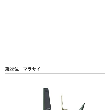
企業向けIT製品の総合サイト
IT製品の技術・比較・事例
製造業のIT導入・活用を支援
モノづくり技術者専門サイト
エレクトロニクス専門サイト
電子設計の基本と応用
第22位：マラサイ
エネルギーの専門メディア
建設×テクノロジーの最前線
ちょっと気になるネットの話題