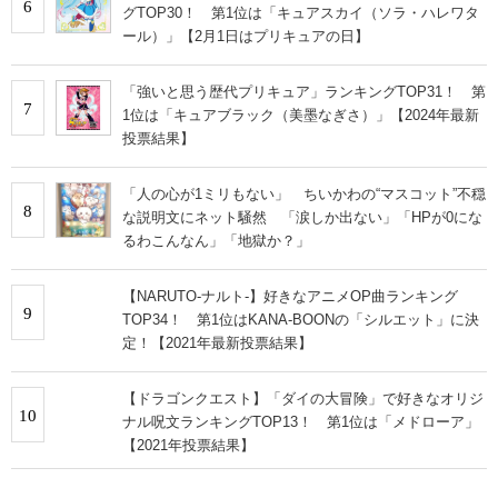
6
グTOP30！ 第1位は「キュアスカイ（ソラ・ハレワタ
ール）」【2月1日はプリキュアの日】
「強いと思う歴代プリキュア」ランキングTOP31！ 第
7
1位は「キュアブラック（美墨なぎさ）」【2024年最新
投票結果】
「人の心が1ミリもない」 ちいかわの“マスコット”不穏
8
な説明文にネット騒然 「涙しか出ない」「HPが0にな
るわこんなん」「地獄か？」
【NARUTO-ナルト-】好きなアニメOP曲ランキング
9
TOP34！ 第1位はKANA-BOONの「シルエット」に決
定！【2021年最新投票結果】
【ドラゴンクエスト】「ダイの大冒険」で好きなオリジ
10
ナル呪文ランキングTOP13！ 第1位は「メドローア」
【2021年投票結果】