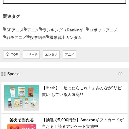
関連タグ
SFアニメ
アニメ
ランキング（Ranking）
ロボットアニメ
戦争アニメ
投票結果
機動戦士ガンダム
TOP
リサーチ
エンタメ
アニメ
>
>
>
Special
- PR -
【iHerb】「迷ったらこれ！」みんなが"リピ
買い"している人気商品
【抽選で5,000円分】Amazonギフトカードが
当たる！読者アンケート実施中