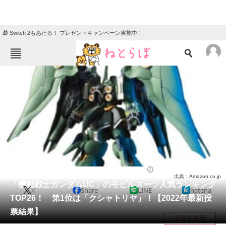
🎁 Switch 2もあたる！ プレゼントキャンペーン実施中！
ねとらぼメニュー
TOP
ニュース
エンタメ
クイズ
グルメ
地域
住まい
教育・育児
動物
リサーチ
アニメ
2022/11/08 20:55（公開）
出典：Amazon.co.jp
会員記事
「機動戦士ガンダムUC」のモビルスーツ人気ランキング
X
Share
LINE
hatena
TOP26！ 第1位は「クシャトリヤ」！【2022年最新投
メディア
票結果】
目次を表示
注目記事を集めた総合ページ