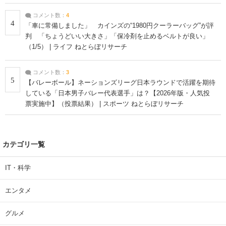
コメント数：
4
4
「車に常備しました」 カインズの“1980円クーラーバッグ”が評
判 「ちょうどいい大きさ」「保冷剤を止めるベルトが良い」
（1/5） | ライフ ねとらぼリサーチ
コメント数：
3
5
【バレーボール】ネーションズリーグ日本ラウンドで活躍を期待
している「日本男子バレー代表選手」は？【2026年版・人気投
票実施中】（投票結果） | スポーツ ねとらぼリサーチ
カテゴリ一覧
IT・科学
エンタメ
グルメ