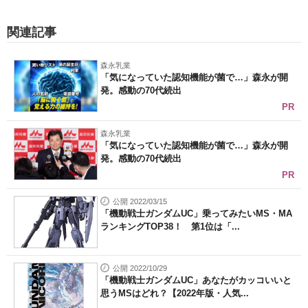
関連記事
森永乳業
「気になっていた認知機能が菌で…」森永が開
発。感動の70代続出
PR
森永乳業
「気になっていた認知機能が菌で…」森永が開
発。感動の70代続出
PR
公開 2022/03/15
「機動戦士ガンダムUC」乗ってみたいMS・MA
ランキングTOP38！ 第1位は「...
公開 2022/10/29
「機動戦士ガンダムUC」あなたがカッコいいと
思うMSはどれ？【2022年版・人気...