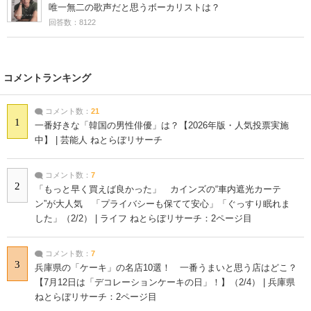
唯一無二の歌声だと思うボーカリストは？
回答数：8122
コメントランキング
コメント数：
21
1
一番好きな「韓国の男性俳優」は？【2026年版・人気投票実施
中】 | 芸能人 ねとらぼリサーチ
コメント数：
7
2
「もっと早く買えば良かった」 カインズの“車内遮光カーテ
ン”が大人気 「プライバシーも保てて安心」「ぐっすり眠れま
した」（2/2） | ライフ ねとらぼリサーチ：2ページ目
コメント数：
7
3
兵庫県の「ケーキ」の名店10選！ 一番うまいと思う店はどこ？
【7月12日は「デコレーションケーキの日」！】（2/4） | 兵庫県
ねとらぼリサーチ：2ページ目