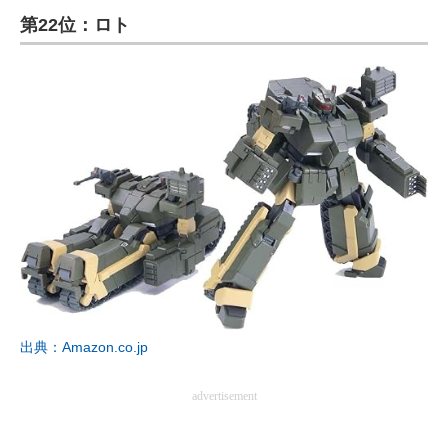
第22位：ロト
ITの今と未来を見通す
スマホと通信の最新トレンド
進化するPCとデバイスの未来
好きが集まる 比べて選べる
ビジネスと働き方のヒント
AI活用のいまが分かる
企業ITのトレンドを詳説
経営リーダーのコミュニティ
出典：Amazon.co.jp
マーケ×ITの今がよく分かる
advertisement
ITエンジニア向け専門サイト