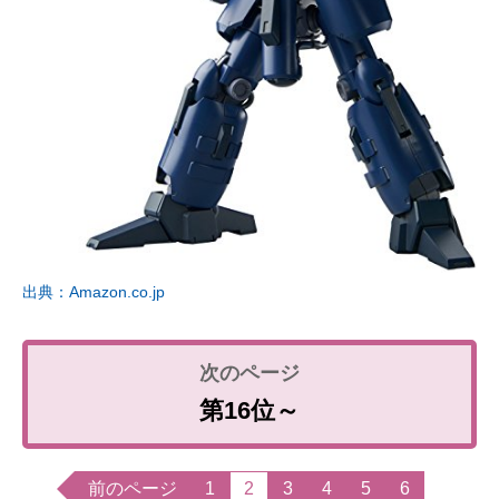
出典：Amazon.co.jp
第16位～
前のページ
1
2
3
4
5
6