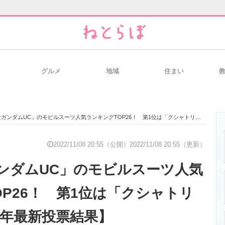
グルメ
地域
住まい
と未来を見通す
スマホと通信の最新トレンド
進化するPCとデ
ダムUC」のモビルスーツ人気ランキングTOP26！ 第1位は「クシャトリヤ」！【2022年最新投票結果】
のいまが分かる
企業ITのトレンドを詳説
経営リーダーの
2022/11/08 20:55（公開）
2022/11/08 20:55（更新）
ンダムUC」のモビルスーツ人気
T製品の総合サイト
IT製品の技術・比較・事例
製造業のIT導入
OP26！ 第1位は「クシャトリ
2年最新投票結果】