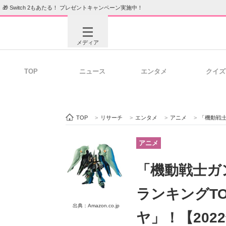
🎁 Switch 2もあたる！ プレゼントキャンペーン実施中！
メディア
TOP
ニュース
エンタメ
クイズ
注目記事を集めた総合ページ
ITの今
TOP
>
リサーチ
>
エンタメ
>
アニメ
>
「機動戦士ガン
ビジネスと働き方のヒント
AI活用
アニメ
「機動戦士ガ
ITエンジニア向け専門サイト
企業向けI
ランキングT
出典：Amazon.co.jp
ヤ」！【202