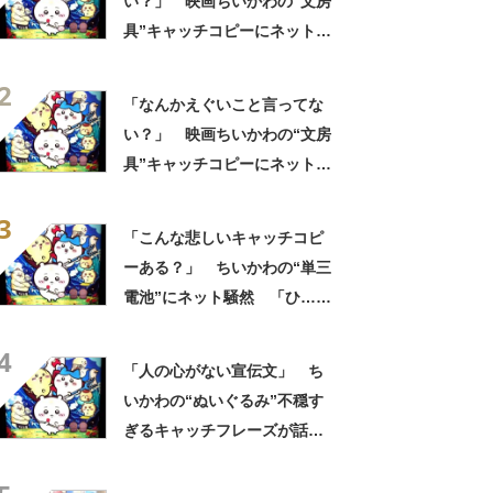
い？」 映画ちいかわの“文房
具”キャッチコピーにネット騒
然 「どこに置いてきた
2
の？！心ッ！！」「怖い怖い
「なんかえぐいこと言ってな
怖い怖い怖い怖い怖い」
い？」 映画ちいかわの“文房
具”キャッチコピーにネット騒
然 「どこに置いてきた
3
の？！心ッ！！」「怖い怖い
「こんな悲しいキャッチコピ
怖い怖い怖い怖い怖い」
ーある？」 ちいかわの“単三
電池”にネット騒然 「ひ…人
の心ない……」「闇の深いグ
4
ッズで震える」「いやあああ
「人の心がない宣伝文」 ち
あああああああ」
いかわの“ぬいぐるみ”不穏す
ぎるキャッチフレーズが話
題 「なんかとんでもないこ
と言ってない！？」「もう包