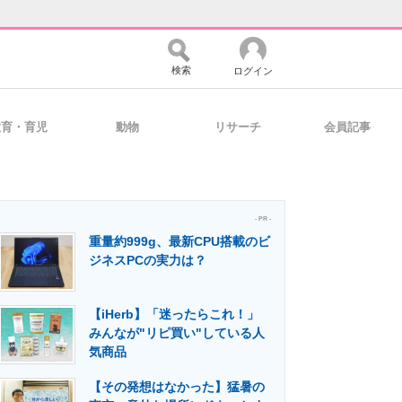
検索
ログイン
教育・育児
動物
リサーチ
会員記事
バイスの未来
好きが集まる 比べて選べる
- PR -
重量約999g、最新CPU搭載のビ
コミュニティ
マーケ×ITの今がよく分かる
ジネスPCの実力は？
【iHerb】「迷ったらこれ！」
・活用を支援
みんなが"リピ買い"している人
気商品
【その発想はなかった】猛暑の