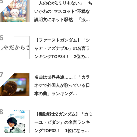
5
「人の心が1ミリもない」 ち
み隠さなくなってきたな」
いかわの“マスコット”不穏な
説明文にネット騒然 「涙し
か出ない」「HPが0になるわ
6
こんなん」「地獄か？」
【ファーストガンダム】「シ
ャア・アズナブル」の名言ラ
ンキングTOP34！ 2位の
「坊やだからさ」を上回る1位
7
は？
名曲は世界共通……！「カラ
オケで外国人が歌っている日
本の曲」ランキング
TOP30！ 第1位は「残酷な
8
天使のテーゼ」【2024年最新
【機動戦士Zガンダム】「カミ
調査結果】
ーユ・ビダン」の名言ランキ
ングTOP32！ 1位になった