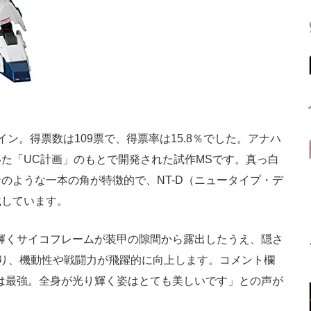
。得票数は109票で、得票率は15.8％でした。アナハ
た「UC計画」のもとで開発された試作MSです。真っ白
のような一本の角が特徴的で、NT-D（ニュータイプ・デ
載しています。
輝くサイコフレームが装甲の隙間から露出したうえ、隠さ
なり、機動性や戦闘力が飛躍的に向上します。コメント欄
ムは最強。全身が光り輝く姿はとても美しいです」との声が