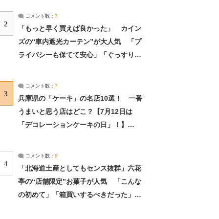
コメント数：
7
2
「もっと早く買えば良かった」 カイン
ズの“車内遮光カーテン”が大人気 「プ
ライバシーも保てて安心」「ぐっすり眠
れました」（2/2） | ライフ ねとらぼリ
サーチ：2ページ目
コメント数：
7
3
兵庫県の「ケーキ」の名店10選！ 一番
うまいと思う店はどこ？【7月12日は
「デコレーションケーキの日」！】
（2/4） | 兵庫県 ねとらぼリサーチ：2ペ
ージ目
コメント数：
5
4
「北海道土産としてもセンス抜群」六花
亭の“店舗限定”お菓子が人気 「こんな
の初めて」「箱買いするべきだった」
（1/2） | 北海道 ねとらぼリサーチ