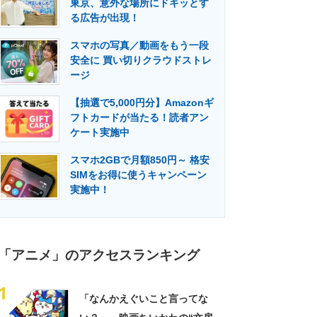
東京、意外な場所にドキッとす
門メディア
建設×テクノロジーの最前線
る広告が出現！
スマホの写真／動画をもう一段
安全に 買い切りクラウドストレ
ージ
【抽選で5,000円分】Amazonギ
フトカードが当たる！読者アン
ケート実施中
スマホ2GBで月額850円～ 格安
SIMをお得に使うキャンペーン
実施中！
「アニメ」のアクセスランキング
1
「なんかえぐいこと言ってな