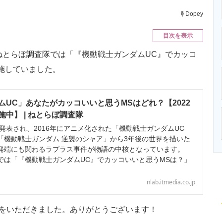
ニクス専門サイト
電子設計の基本と応用
エネルギーの専
Dopey
目次を表示
て、ねとらぼ調査隊では「『機動戦士ガンダムUC』でカッコ
施していました。
ムUC」あなたがカッコいいと思うMSはどれ？【2022
中】 | ねとらぼ調査隊
発表され、2016年にアニメ化された「機動戦士ガンダムUC
「機動戦士ガンダム 逆襲のシャア」から3年後の世界を描いた
発端にも関わるラプラス事件が物語の中核となっています。
では「『機動戦士ガンダムUC』でカッコいいと思うMSは？」
nlab.itmedia.co.jp
をいただきました。ありがとうございます！