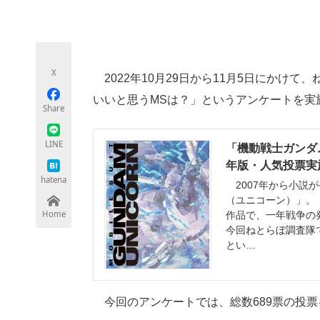
モノづくり技術者専門サイト
エレクトロ
X
2022年10月29日から11月5日にかけ
ちょっと気になるネットの話題
いいと思うMSは？」というアンケートを実
Share
LINE
「機動戦士ガンダ
年版・人気投票実施
hatena
2007年から小説が
（ユニコーン）」。
Home
作品で、一年戦争の
今回ねとらぼ調査隊
とい…
今回のアンケートでは、総数689票の投票