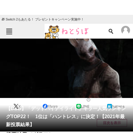
🎁 Switch 2もあたる！ プレゼントキャンペーン実施中！
ねとらぼメニュー
TOP
ニュース
エンタメ
クイズ
グルメ
地域
住まい
教育・育児
動物
リサーチ
ゲーム
2021/01/31 19:20（公開）
X
Share
LINE
hatena
会員記事
【DBD】「デッドバイデイライト」キラー人気ランキン
グTOP22！ 1位は「ハントレス」に決定！【2021年最
メディア
目次を表示
新投票結果】
注目記事を集めた総合ページ