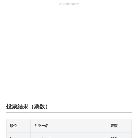
advertisement
企業向けIT製品の総合サイト
IT製品の技術・比較・事例
製造業のIT導入・活用を支援
モノづくり技術者専門サイト
エレクトロニクス専門サイト
電子設計の基本と応用
エネルギーの専門メディア
建設×テクノロジーの最前線
投票結果（票数）
ちょっと気になるネットの話題
順位
キラー名
票数