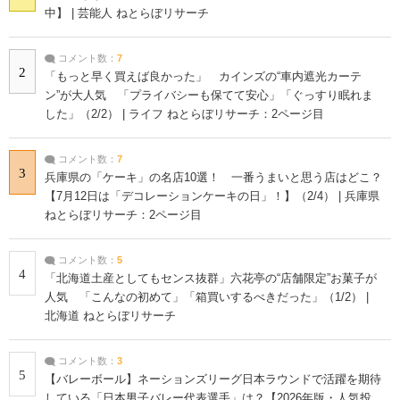
中】 | 芸能人 ねとらぼリサーチ
コメント数：
7
2
「もっと早く買えば良かった」 カインズの“車内遮光カーテ
ン”が大人気 「プライバシーも保てて安心」「ぐっすり眠れま
した」（2/2） | ライフ ねとらぼリサーチ：2ページ目
コメント数：
7
3
兵庫県の「ケーキ」の名店10選！ 一番うまいと思う店はどこ？
【7月12日は「デコレーションケーキの日」！】（2/4） | 兵庫県
ねとらぼリサーチ：2ページ目
コメント数：
5
4
「北海道土産としてもセンス抜群」六花亭の“店舗限定”お菓子が
人気 「こんなの初めて」「箱買いするべきだった」（1/2） |
北海道 ねとらぼリサーチ
コメント数：
3
5
【バレーボール】ネーションズリーグ日本ラウンドで活躍を期待
している「日本男子バレー代表選手」は？【2026年版・人気投