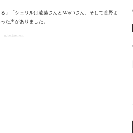
」「シェリルは遠藤さんとMay’nさん、そして菅野よ
いった声がありました。
advertisement