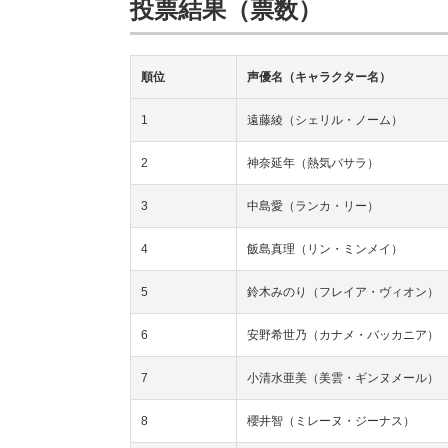
投票結果（票数）
順位
声優名（キャラクター名）
1
遠藤綾（シェリル・ノーム）
2
神奈延年（熱気バサラ）
3
中島愛（ランカ・リー）
4
飯島真理（リン・ミンメイ）
5
鈴木みのり（フレイア・ヴィオン）
6
安野希世乃（カナメ・バッカニア）
7
小清水亜美（美雲・ギンヌメール）
8
櫻井智（ミレーヌ・ジーナス）