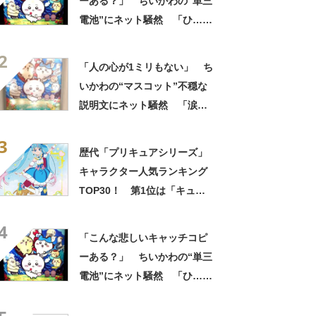
ーある？」 ちいかわの“単三
電池”にネット騒然 「ひ…人
の心ない……」「闇の深いグ
2
ッズで震える」「いやあああ
「人の心が1ミリもない」 ち
あああああああ」
いかわの“マスコット”不穏な
説明文にネット騒然 「涙し
か出ない」「HPが0になるわ
3
こんなん」「地獄か？」
歴代「プリキュアシリーズ」
キャラクター人気ランキング
TOP30！ 第1位は「キュア
スカイ（ソラ・ハレワター
4
ル）」【2月1日はプリキュア
「こんな悲しいキャッチコピ
の日】
ーある？」 ちいかわの“単三
電池”にネット騒然 「ひ…人
の心ない……」「闇の深いグ
ッズで震える」「いやあああ