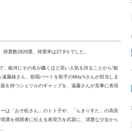
票数2828票、得票率は27.9％でした。
で、銀河にその名が轟くほど高い人気を誇ることから“銀
遠藤綾さん、歌唱パートを歌手のMay’nさんが担当しま
一面を持つシェリルのギャップを、遠藤さんが見事に表現
ーは「おそ松さん」のトト子や、「らき☆すた」の高良
や境遇を視聴者に伝える表現力を武器に、清楚な少女から
す。