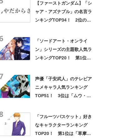
5
【ファーストガンダム】「シ
あああああああ」
ャア・アズナブル」の名言ラ
ンキングTOP34！ 2位の
「坊やだからさ」を上回る1位
6
は？
「ソードアート・オンライ
ン」シリーズの主題歌人気ラ
ンキングTOP20！ 第1位は
「crossing field」【2023年
7
最新投票結果】
声優「子安武人」のテレビア
ニメキャラ人気ランキング
TOP51！ 3位は「ムウ・
ラ・フラガ」【5月5日は子安
8
武人さん誕生日】
「フルーツバスケット」好き
なキャラクターランキング
TOP20！ 第1位は「草摩