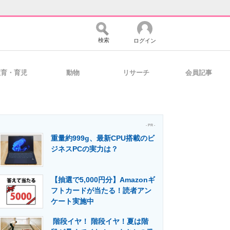
検索
ログイン
教育・育児
動物
リサーチ
会員記事
バイスの未来
好きが集まる 比べて選べる
- PR -
重量約999g、最新CPU搭載のビ
コミュニティ
マーケ×ITの今がよく分かる
ジネスPCの実力は？
【抽選で5,000円分】Amazonギ
・活用を支援
フトカードが当たる！読者アン
ケート実施中
階段イヤ！ 階段イヤ！夏は階