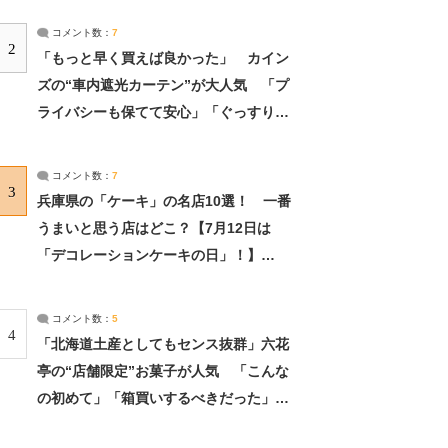
コメント数：
7
2
「もっと早く買えば良かった」 カイン
ズの“車内遮光カーテン”が大人気 「プ
ライバシーも保てて安心」「ぐっすり眠
れました」（2/2） | ライフ ねとらぼリ
サーチ：2ページ目
コメント数：
7
3
兵庫県の「ケーキ」の名店10選！ 一番
うまいと思う店はどこ？【7月12日は
「デコレーションケーキの日」！】
（2/4） | 兵庫県 ねとらぼリサーチ：2ペ
ージ目
コメント数：
5
4
「北海道土産としてもセンス抜群」六花
亭の“店舗限定”お菓子が人気 「こんな
の初めて」「箱買いするべきだった」
（1/2） | 北海道 ねとらぼリサーチ