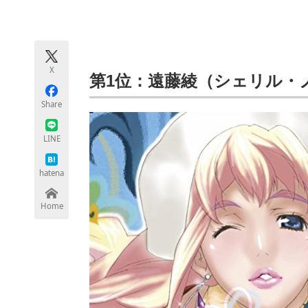
モノづくり技術者専門サイト
エレクトロ
X
ちょっと気になるネットの話題
第1位：遠藤綾（シェリル・
Share
LINE
hatena
Home