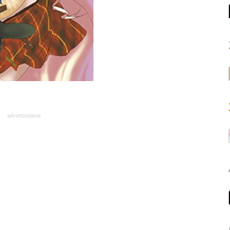
advertisement