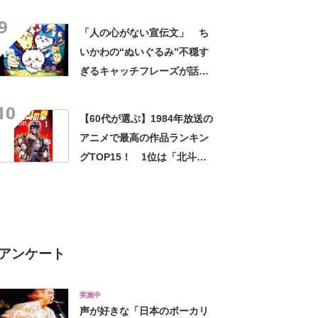
夾」【2024年最新投票結果】
9
「人の心がない宣伝文」 ち
いかわの“ぬいぐるみ”不穏す
ぎるキャッチフレーズが話
題 「なんかとんでもないこ
10
と言ってない！？」「もう包
【60代が選ぶ】1984年放送の
み隠さなくなってきたな」
アニメで最高の作品ランキン
グTOP15！ 1位は「北斗の
拳」【2023年最新調査結果】
アンケート
実施中
声が好きな「日本のボーカリ