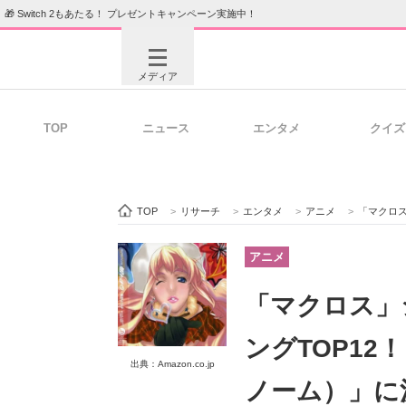
🎁 Switch 2もあたる！ プレゼントキャンペーン実施中！
メディア
TOP
ニュース
エンタメ
クイズ
注目記事を集めた総合ページ
ITの今
TOP
>
リサーチ
>
エンタメ
>
アニメ
>
「マクロス」シ
ビジネスと働き方のヒント
AI活用
アニメ
「マクロス」
ITエンジニア向け専門サイト
企業向けI
ングTOP1
出典：Amazon.co.jp
ノーム）」に