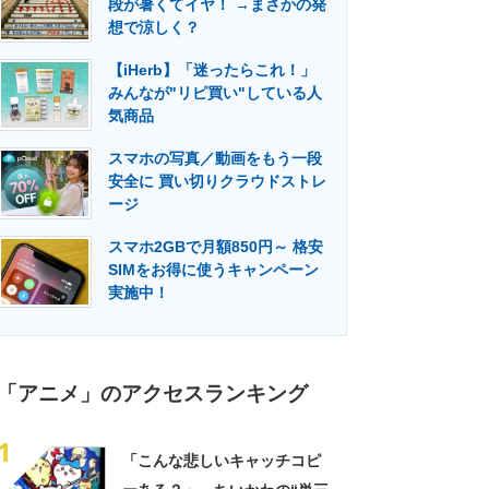
段が暑くてイヤ！ →まさかの発
門メディア
建設×テクノロジーの最前線
想で涼しく？
【iHerb】「迷ったらこれ！」
みんなが"リピ買い"している人
気商品
スマホの写真／動画をもう一段
安全に 買い切りクラウドストレ
ージ
スマホ2GBで月額850円～ 格安
SIMをお得に使うキャンペーン
実施中！
「アニメ」のアクセスランキング
1
「こんな悲しいキャッチコピ