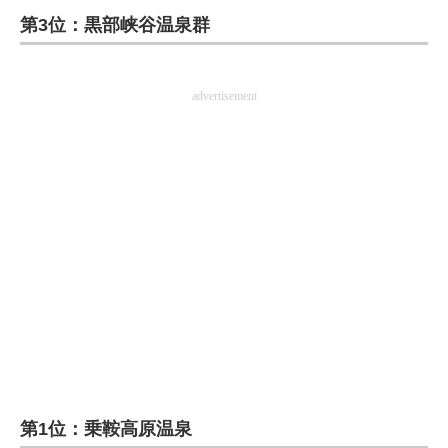
第3位：黒部峡谷温泉群
ITの今と未来を見通す
スマホと通信の最新トレンド
advertisement
進化するPCとデバイスの未来
好きが集まる 比べて選べる
ビジネスと働き方のヒント
AI活用のいまが分かる
企業ITのトレンドを詳説
経営リーダーのコミュニティ
マーケ×ITの今がよく分かる
第1位：乗鞍高原温泉
ITエンジニア向け専門サイト