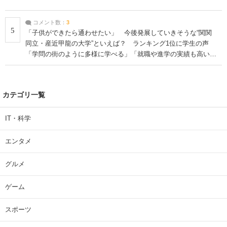
コメント数：
3
5
「子供ができたら通わせたい」 今後発展していきそうな“関関
同立・産近甲龍の大学”といえば？ ランキング1位に学生の声
「学問の街のように多様に学べる」「就職や進学の実績も高い」
| 大学 ねとらぼリサーチ
カテゴリ一覧
IT・科学
エンタメ
グルメ
ゲーム
スポーツ