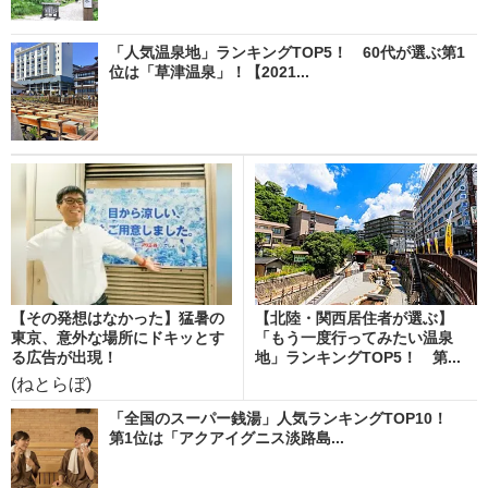
「人気温泉地」ランキングTOP5！ 60代が選ぶ第1
位は「草津温泉」！【2021...
【その発想はなかった】猛暑の
【北陸・関西居住者が選ぶ】
東京、意外な場所にドキッとす
「もう一度行ってみたい温泉
る広告が出現！
地」ランキングTOP5！ 第...
(ねとらぼ)
「全国のスーパー銭湯」人気ランキングTOP10！
第1位は「アクアイグニス淡路島...