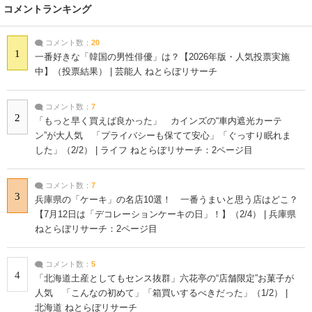
コメントランキング
コメント数：
20
1
一番好きな「韓国の男性俳優」は？【2026年版・人気投票実施
中】（投票結果） | 芸能人 ねとらぼリサーチ
コメント数：
7
2
「もっと早く買えば良かった」 カインズの“車内遮光カーテ
ン”が大人気 「プライバシーも保てて安心」「ぐっすり眠れま
した」（2/2） | ライフ ねとらぼリサーチ：2ページ目
コメント数：
7
3
兵庫県の「ケーキ」の名店10選！ 一番うまいと思う店はどこ？
【7月12日は「デコレーションケーキの日」！】（2/4） | 兵庫県
ねとらぼリサーチ：2ページ目
コメント数：
5
4
「北海道土産としてもセンス抜群」六花亭の“店舗限定”お菓子が
人気 「こんなの初めて」「箱買いするべきだった」（1/2） |
北海道 ねとらぼリサーチ