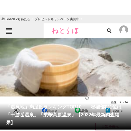
🎁 Switch 2もあたる！ プレゼントキャンペーン実施中！
ねとらぼメニュー
TOP
ニュース
エンタメ
クイズ
グルメ
地域
住まい
教育・育児
動物
リサーチ
人気スポット
2022/12/14 07:15（公開）
画像：PIXTA
会員記事
「温泉地」満足度ランキングTOP10！ 秘湯部門1位は
X
Share
LINE
hatena
「十勝岳温泉」「乗鞍高原温泉」【2022年最新調査結
メディア
果】
目次を表示
注目記事を集めた総合ページ