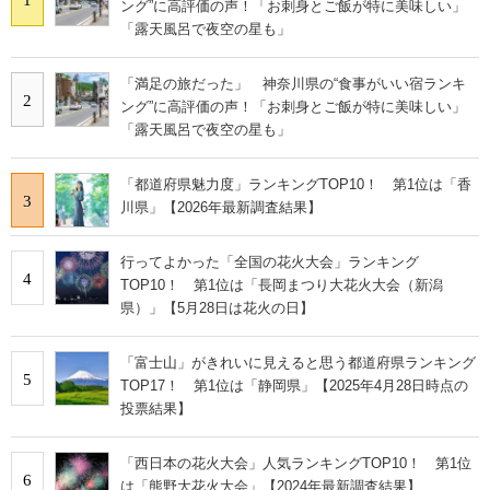
ング”に高評価の声！「お刺身とご飯が特に美味しい」
「露天風呂で夜空の星も」
「満足の旅だった」 神奈川県の“食事がいい宿ランキ
2
ング”に高評価の声！「お刺身とご飯が特に美味しい」
「露天風呂で夜空の星も」
「都道府県魅力度」ランキングTOP10！ 第1位は「香
3
川県」【2026年最新調査結果】
行ってよかった「全国の花火大会」ランキング
4
TOP10！ 第1位は「長岡まつり大花火大会（新潟
県）」【5月28日は花火の日】
「富士山」がきれいに見えると思う都道府県ランキング
5
TOP17！ 第1位は「静岡県」【2025年4月28日時点の
投票結果】
「西日本の花火大会」人気ランキングTOP10！ 第1位
6
は「熊野大花火大会」【2024年最新調査結果】