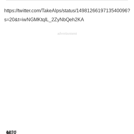
企業向けIT製品の総合サイト
https://twitter.com/TakeAlps/status/1498126619713540096?
s=20&t=iwNGMKtqIL_2ZyNbQeh2KA
IT製品の技術・比較・事例
製造業のIT導入・活用を支援
advertisement
モノづくり技術者専門サイト
エレクトロニクス専門サイト
電子設計の基本と応用
エネルギーの専門メディア
建設×テクノロジーの最前線
ちょっと気になるネットの話題
解説