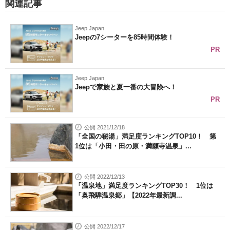
関連記事
Jeep Japan
Jeepの7シーターを85時間体験！
PR
Jeep Japan
Jeepで家族と夏一番の大冒険へ！
PR
公開 2021/12/18
「全国の秘湯」満足度ランキングTOP10！ 第
1位は「小田・田の原・満願寺温泉」...
公開 2022/12/13
「温泉地」満足度ランキングTOP30！ 1位は
「奥飛騨温泉郷」【2022年最新調...
公開 2022/12/17