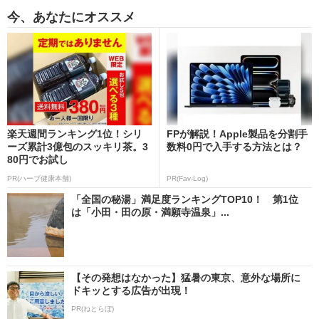
今、あなたにオススメ
楽天週間ランキング1位！シリ
FPが解説！Apple製品を分割手
ーズ累計3億包のスッキリ茶。3
数料0円で入手する方法とは？
80円でお試し
PR(ハーブ健康本舗)
PR(Fav-Log)
「全国の秘湯」満足度ランキングTOP10！ 第1位
は「小田・田の原・満願寺温泉」...
【その発想はなかった】猛暑の東京、意外な場所に
ドキッとする広告が出現！
PR(ねとらぼ)