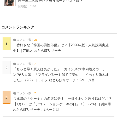
唯一無二の歌声だと思うボーカリストは？
回答数：8186
コメントランキング
コメント数：
21
1
一番好きな「韓国の男性俳優」は？【2026年版・人気投票実施
中】 | 芸能人 ねとらぼリサーチ
コメント数：
7
2
「もっと早く買えば良かった」 カインズの“車内遮光カーテ
ン”が大人気 「プライバシーも保てて安心」「ぐっすり眠れま
した」（2/2） | ライフ ねとらぼリサーチ：2ページ目
コメント数：
7
3
兵庫県の「ケーキ」の名店10選！ 一番うまいと思う店はどこ？
【7月12日は「デコレーションケーキの日」！】（2/4） | 兵庫県
ねとらぼリサーチ：2ページ目