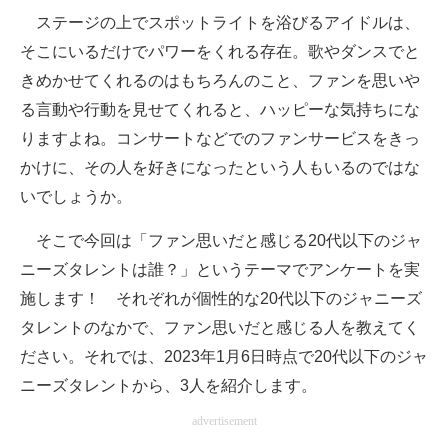
ステージの上でスポットライトを浴びるアイドルは、
ITの今と未来を見通す
そこにいるだけでパワーをくれる存在。歌やダンスでと
きめかせてくれるのはもちろんのこと、ファンを思いや
スマホと通信の最新トレンド
る言動や行動を見せてくれると、ハッピーな気持ちにな
進化するPCとデバイスの未来
りますよね。コンサートなどでのファンサービスをきっ
かけに、その人を好きになったという人もいるのではな
好きが集まる 比べて選べる
いでしょうか。
ビジネスと働き方のヒント
そこで今回は「ファン思いだと感じる20代以下のジャ
AI活用のいまが分かる
ニーズタレントは誰？」というテーマでアンケートを実
施します！ それぞれが個性的な20代以下のジャニーズ
企業ITのトレンドを詳説
タレントのなかで、ファン思いだと感じる人を教えてく
経営リーダーのコミュニティ
ださい。それでは、2023年1月6日時点で20代以下のジャ
ニーズタレントから、3人を紹介します。
マーケ×ITの今がよく分かる
advertisement
ITエンジニア向け専門サイト