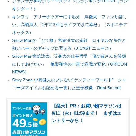
ファンサが神なジャニーズアイドルランキングTOP20（ラン
キングー！）
キンプリ アリーナツアーに手応え 岸優太「ファンサ楽し
い」高橋海人「1年に2回もライブできて幸せ」（スポニチア
ネックス）
Snow Manの「だて様」宮館涼太の素顔 ロイヤルな所作と
熱いハートのギャップに悶える（J-CAST ニュース）
Snow Man宮舘涼太、等身大の仕事哲学「僕が皆さんを笑顔
にしてあげたい」 亀梨和也の一言で意識が変化（ORICON
NEWS）
Sexy Zone 中島健人のブレない“ケンティーワールド” ジャ
ニーズアイドルも認める一貫した王子様像（Real Sound）
【楽天】PR：お買い物マラソンは
8/11（火）01:59まで！ まずはエ
ントリーから！