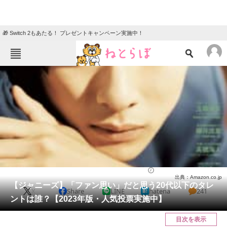
🎁 Switch 2もあたる！ プレゼントキャンペーン実施中！
ねとらぼメニュー
TOP
ニュース
エンタメ
クイズ
グルメ
地域
住まい
教育・育児
動物
リサーチ
芸能人
2023/01/06 20:55（公開）
出典：Amazon.co.jp
会員記事
【ジャニーズ】「ファン思い」だと思う20代以下のタレ
X
Share
LINE
hatena
241
ントは誰？【2023年版・人気投票実施中】
メディア
目次を表示
注目記事を集めた総合ページ