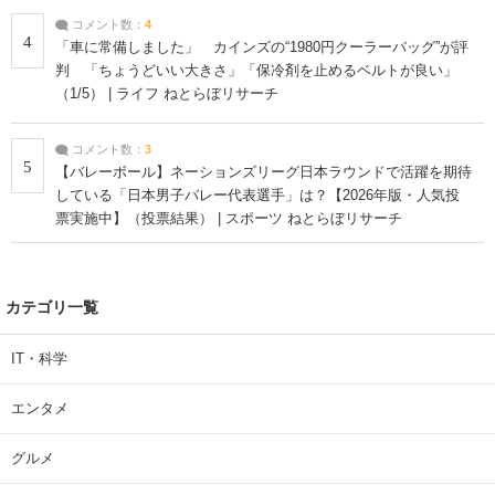
コメント数：
4
4
「車に常備しました」 カインズの“1980円クーラーバッグ”が評
判 「ちょうどいい大きさ」「保冷剤を止めるベルトが良い」
（1/5） | ライフ ねとらぼリサーチ
コメント数：
3
5
【バレーボール】ネーションズリーグ日本ラウンドで活躍を期待
している「日本男子バレー代表選手」は？【2026年版・人気投
票実施中】（投票結果） | スポーツ ねとらぼリサーチ
カテゴリ一覧
IT・科学
エンタメ
グルメ