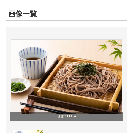
画像一覧
ITの今と未来を見通す
スマホと通信の最新トレンド
進化するPCとデバイスの未来
好きが集まる 比べて選べる
ビジネスと働き方のヒント
AI活用のいまが分かる
企業ITのトレンドを詳説
経営リーダーのコミュニティ
マーケ×ITの今がよく分かる
画像：PIXTA
ITエンジニア向け専門サイト