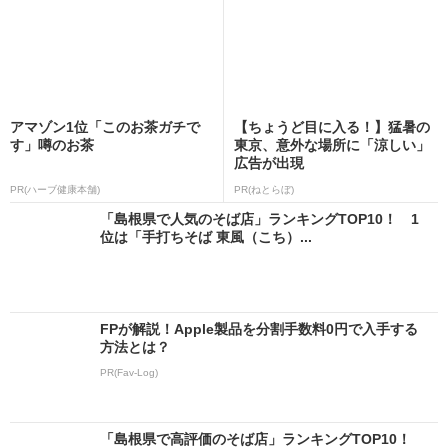
アマゾン1位「このお茶ガチで
【ちょうど目に入る！】猛暑の
す」噂のお茶
東京、意外な場所に「涼しい」
広告が出現
PR(ハーブ健康本舗)
PR(ねとらぼ)
「島根県で人気のそば店」ランキングTOP10！ 1
位は「手打ちそば 東風（こち）...
FPが解説！Apple製品を分割手数料0円で入手する
方法とは？
PR(Fav-Log)
「島根県で高評価のそば店」ランキングTOP10！