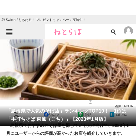
🎁 Switch 2もあたる！ プレゼントキャンペーン実施中！
ねとらぼメニュー
TOP
ニュース
エンタメ
クイズ
グルメ
地域
住まい
教育・育児
動物
リサーチ
そば
2023/01/06 19:05（公開）
画像：PIXTA
会員記事
「島根県で人気のそば店」ランキングTOP10！ 1位は
X
Share
LINE
hatena
「手打ちそば 東風（こち）」【2023年1月版】
メディア
島根県でおすすめのそば屋を探している人に向けて、2023年1
月にユーザーからの評価が高かったお店を紹介していきます。
注目記事を集めた総合ページ