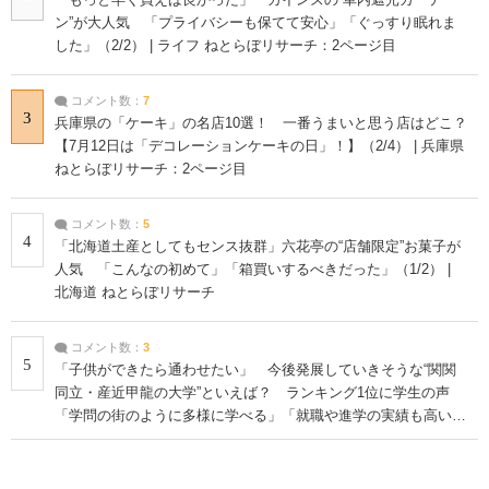
ン”が大人気 「プライバシーも保てて安心」「ぐっすり眠れま
した」（2/2） | ライフ ねとらぼリサーチ：2ページ目
コメント数：
7
3
兵庫県の「ケーキ」の名店10選！ 一番うまいと思う店はどこ？
【7月12日は「デコレーションケーキの日」！】（2/4） | 兵庫県
ねとらぼリサーチ：2ページ目
コメント数：
5
4
「北海道土産としてもセンス抜群」六花亭の“店舗限定”お菓子が
人気 「こんなの初めて」「箱買いするべきだった」（1/2） |
北海道 ねとらぼリサーチ
コメント数：
3
5
「子供ができたら通わせたい」 今後発展していきそうな“関関
同立・産近甲龍の大学”といえば？ ランキング1位に学生の声
「学問の街のように多様に学べる」「就職や進学の実績も高い」
| 大学 ねとらぼリサーチ