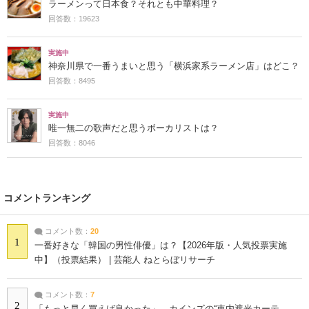
ラーメンって日本食？それとも中華料理？
回答数：19623
実施中
神奈川県で一番うまいと思う「横浜家系ラーメン店」はどこ？
回答数：8495
実施中
唯一無二の歌声だと思うボーカリストは？
回答数：8046
コメントランキング
コメント数：
20
1
一番好きな「韓国の男性俳優」は？【2026年版・人気投票実施
中】（投票結果） | 芸能人 ねとらぼリサーチ
コメント数：
7
2
「もっと早く買えば良かった」 カインズの“車内遮光カーテ