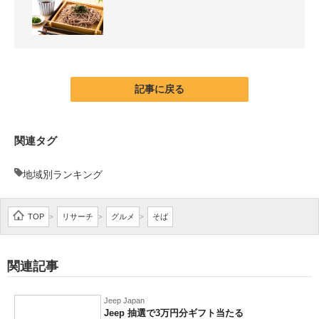
企業向けIT製品の総合サイト
IT製品の技術・比較・事例
製造業のIT導入・活用を支援
記事に戻る
モノづくり技術者専門サイト
エレクトロニクス専門サイト
関連タグ
電子設計の基本と応用
地域別ランキング
エネルギーの専門メディア
TOP
リサーチ
グルメ
そば
>
>
>
建設×テクノロジーの最前線
ちょっと気になるネットの話題
関連記事
Jeep Japan
Jeep 抽選で3万円分ギフト当たる