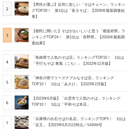
【男性が選ぶ】近所に欲しい「そばチェーン」ランキン
2
グTOP29！ 第1位は「富士そば」【2026年最新調査結
果】
【都民に聞いた】そばがおいしいと思う「都道府県」ラ
3
ンキングTOP24！ 第1位は「長野県」【2026年最新調
査結果】
「島根県で人気のそば店」ランキングTOP10！ 1位は
4
「手打ちそば 東風（こち）」【2022年12月版】
「神奈川県でリーズナブルなそば店」ランキング
5
TOP10！ 1位は「あさひ」【2023年2月版】
【2023年6月版】「出雲市で人気のそば」ランキング
6
TOP10！ 1位は「平和そば本店」
「兵庫県の出石そばの名店」ランキングTOP5！ 1位は
7
「近又」【2023年6月21日時点／SARAH】