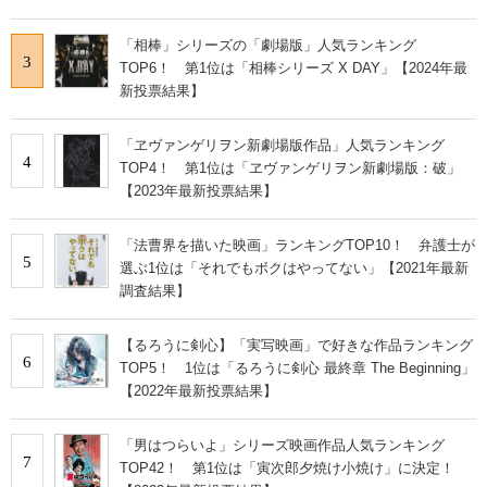
「相棒」シリーズの「劇場版」人気ランキング
3
TOP6！ 第1位は「相棒シリーズ X DAY」【2024年最
新投票結果】
「ヱヴァンゲリヲン新劇場版作品」人気ランキング
4
TOP4！ 第1位は「ヱヴァンゲリヲン新劇場版：破」
【2023年最新投票結果】
「法曹界を描いた映画」ランキングTOP10！ 弁護士が
5
選ぶ1位は「それでもボクはやってない」【2021年最新
調査結果】
【るろうに剣心】「実写映画」で好きな作品ランキング
6
TOP5！ 1位は「るろうに剣心 最終章 The Beginning」
【2022年最新投票結果】
「男はつらいよ」シリーズ映画作品人気ランキング
7
TOP42！ 第1位は「寅次郎夕焼け小焼け」に決定！