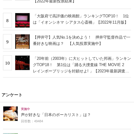
【2022年最新投票結果】
「大阪府で高評価の映画館」ランキングTOP10！ 1位
8
は「イオンシネマ シアタス心斎橋」【2022年11月版】
【押井守】人気No.1を決めよう！ 押井守監督作品で一
9
番好きな映画は？ 【人気投票実施中】
「20年前（2003年）に大ヒットしていた邦画」ランキン
10
グTOP18！ 第1位は「踊る大捜査線 THE MOVIE 2
レインボーブリッジを封鎖せよ! 」【2023年最新調査結
果】
アンケート
実施中
声が好きな「日本のボーカリスト」は？
回答数：49484