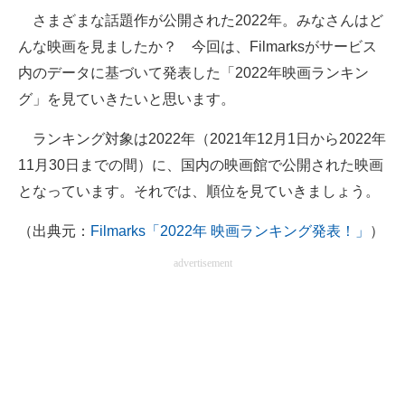
さまざまな話題作が公開された2022年。みなさんはど
ITの今と未来を見通す
んな映画を見ましたか？ 今回は、Filmarksがサービス
内のデータに基づいて発表した「2022年映画ランキン
スマホと通信の最新トレンド
グ」を見ていきたいと思います。
進化するPCとデバイスの未来
ランキング対象は2022年（2021年12月1日から2022年
好きが集まる 比べて選べる
11月30日までの間）に、国内の映画館で公開された映画
となっています。それでは、順位を見ていきましょう。
ビジネスと働き方のヒント
（出典元：
Filmarks「2022年 映画ランキング発表！」
）
AI活用のいまが分かる
advertisement
企業ITのトレンドを詳説
経営リーダーのコミュニティ
マーケ×ITの今がよく分かる
ITエンジニア向け専門サイト