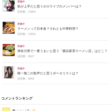
実施中
歌が上手だと思うホロライブのメンバーは？
回答数：23864
実施中
ラーメンって日本食？それとも中華料理？
回答数：19652
実施中
神奈川県で一番うまいと思う「横浜家系ラーメン店」はどこ？
回答数：8507
実施中
唯一無二の歌声だと思うボーカリストは？
回答数：8093
コメントランキング
コメント数：
21