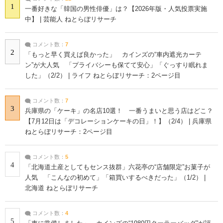
1
一番好きな「韓国の男性俳優」は？【2026年版・人気投票実施
中】 | 芸能人 ねとらぼリサーチ
コメント数：
7
2
「もっと早く買えば良かった」 カインズの“車内遮光カーテ
ン”が大人気 「プライバシーも保てて安心」「ぐっすり眠れま
した」（2/2） | ライフ ねとらぼリサーチ：2ページ目
コメント数：
7
3
兵庫県の「ケーキ」の名店10選！ 一番うまいと思う店はどこ？
【7月12日は「デコレーションケーキの日」！】（2/4） | 兵庫県
ねとらぼリサーチ：2ページ目
コメント数：
5
4
「北海道土産としてもセンス抜群」六花亭の“店舗限定”お菓子が
人気 「こんなの初めて」「箱買いするべきだった」（1/2） |
北海道 ねとらぼリサーチ
コメント数：
4
5