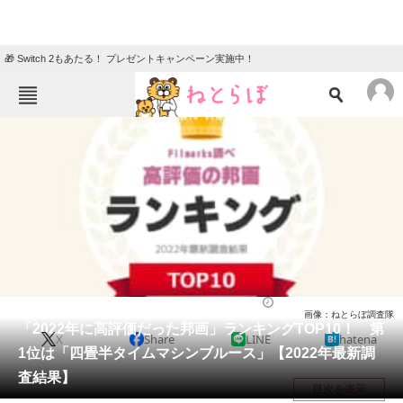
🎁 Switch 2もあたる！ プレゼントキャンペーン実施中！
ねとらぼメニュー
TOP
ニュース
エンタメ
クイズ
グルメ
地域
住まい
教育・育児
動物
リサーチ
映画
2023/01/14 20:00（公開）
画像：ねとらぼ調査隊
会員記事
「2022年に高評価だった邦画」ランキングTOP10！ 第
X
Share
LINE
hatena
1位は「四畳半タイムマシンブルース」【2022年最新調
メディア
査結果】
目次を表示
注目記事を集めた総合ページ