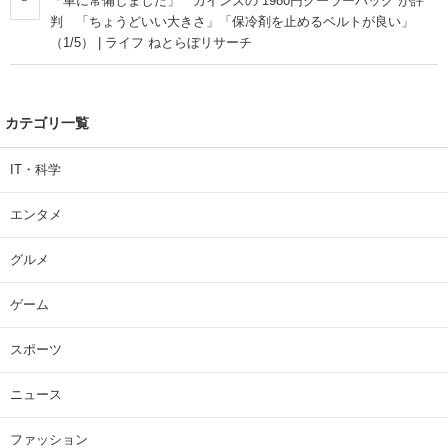
「車に常備しました」 カインズの“1980円クーラーバッグ”が評
判 「ちょうどいい大きさ」「保冷剤を止めるベルトが良い」
（1/5） | ライフ ねとらぼリサーチ
カテゴリ一覧
IT・科学
エンタメ
グルメ
ゲーム
スポーツ
ニュース
ファッション