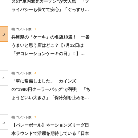
ズの“車内遮光カーテン”が大人気 「プ
ライバシーも保てて安心」「ぐっすり眠
れました」（2/2） | ライフ ねとらぼリ
サーチ：2ページ目
コメント数：
7
3
兵庫県の「ケーキ」の名店10選！ 一番
うまいと思う店はどこ？【7月12日は
「デコレーションケーキの日」！】
（2/4） | 兵庫県 ねとらぼリサーチ：2ペ
ージ目
コメント数：
4
4
「車に常備しました」 カインズ
の“1980円クーラーバッグ”が評判 「ち
ょうどいい大きさ」「保冷剤を止めるベ
ルトが良い」（1/5） | ライフ ねとらぼ
リサーチ
コメント数：
3
5
【バレーボール】ネーションズリーグ日
本ラウンドで活躍を期待している「日本