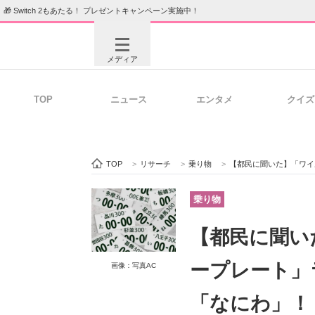
🎁 Switch 2もあたる！ プレゼントキャンペーン実施中！
メディア
TOP
ニュース
エンタメ
クイズ
注目記事を集めた総合ページ
ITの今
TOP
>
リサーチ
>
乗り物
>
【都民に聞いた】「ワイルドだ
ビジネスと働き方のヒント
AI活用
乗り物
【都民に聞い
ITエンジニア向け専門サイト
企業向けI
ープレート」
画像：写真AC
「なにわ」！