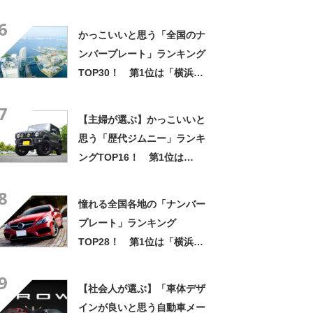
ワサキ」【2024年1月19日時
6
点／ウェビック調べ】
かっこいいと思う「全国のナ
ンバープレート」ランキング
TOP30！ 第1位は「横浜」
【2023年最新投票結果】
7
【主婦が選ぶ】かっこいいと
思う「歴代ジムニー」ランキ
ングTOP16！ 第1位は
「SJ10（ジムニー55）」
8
【2023年最新調査結果】
憧れる全国各地の「ナンバー
プレート」ランキング
TOP28！ 第1位は「横浜」
【2024年最新投票結果】
9
【社会人が選ぶ】「車体デザ
インが良いと思う自動車メー