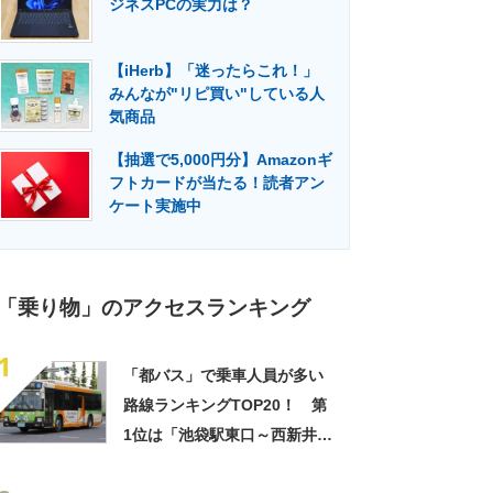
ジネスPCの実力は？
門メディア
建設×テクノロジーの最前線
【iHerb】「迷ったらこれ！」
みんなが"リピ買い"している人
気商品
【抽選で5,000円分】Amazonギ
フトカードが当たる！読者アン
ケート実施中
「乗り物」のアクセスランキング
1
「都バス」で乗車人員が多い
路線ランキングTOP20！ 第
1位は「池袋駅東口～西新井駅
前」【2022年度最新調査結