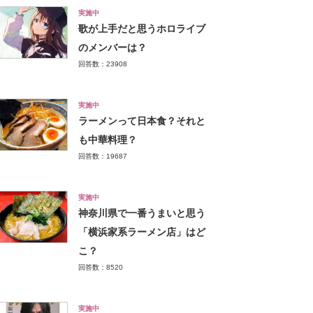
実施中
歌が上手だと思うホロライブ
のメンバーは？
回答数：23908
実施中
ラーメンって日本食？それと
も中華料理？
回答数：19687
実施中
神奈川県で一番うまいと思う
「横浜家系ラーメン店」はど
こ？
回答数：8520
実施中