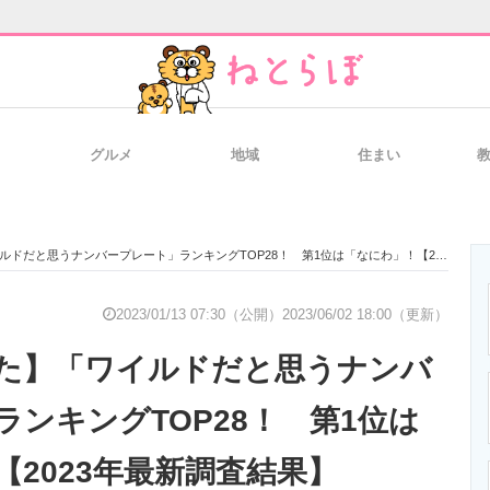
グルメ
地域
住まい
と未来を見通す
スマホと通信の最新トレンド
進化するPCとデ
と思うナンバープレート」ランキングTOP28！ 第1位は「なにわ」！【2023年最新調査結果】
のいまが分かる
企業ITのトレンドを詳説
経営リーダーの
2023/01/13 07:30（公開）
2023/06/02 18:00（更新）
た】「ワイルドだと思うナンバ
T製品の総合サイト
IT製品の技術・比較・事例
製造業のIT導入
ランキングTOP28！ 第1位は
【2023年最新調査結果】