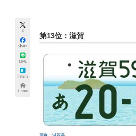
モノづくり技術者専門サイト
エレクトロ
X
ちょっと気になるネットの話題
第13位：滋賀
Share
LINE
hatena
Home
画像：滋賀県