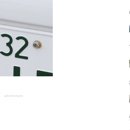
advertisement