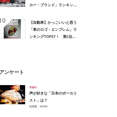
カー・ブランド」ランキング
TOP28！ 第1位は「トヨタ
10
自動車」！【2023年最新調査
【自動車】かっこいいと思う
結果】
「車のロゴ・エンブレム」ラ
ンキングTOP27！ 第1位は
「ポルシェ」【2024年最新投
票結果】
アンケート
実施中
声が好きな「日本のボーカリ
スト」は？
回答数：49589