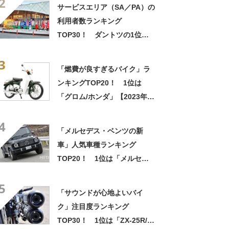
2
果】
サービスエリア（SA／PA）の
利用者数ランキング
TOP30！ ダントツの1位
は？
3
「燃費が良すぎるバイク」ラ
ンキングTOP20！ 1位は
「グロム/ホンダ」【2023年5
月11日時点／ウェビック調
4
べ】
「メルセデス・ベンツの新
車」人気車種ランキング
TOP20！ 1位は「メルセデ
ス・ベンツ Gクラス」【2023
5
年10月・MOTA調べ】
「サウンドが心地よいバイ
ク」注目度ランキング
TOP30！ 1位は「ZX-25R/カ