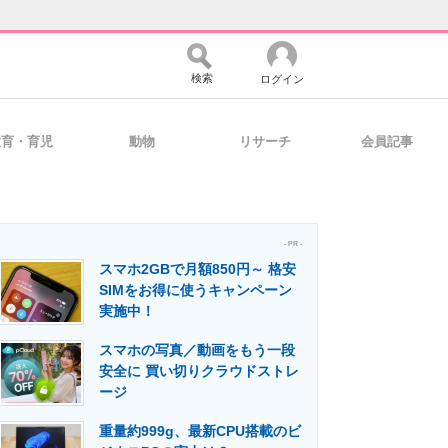
検索
ログイン
教育・育児
動物
リサーチ
会員記事
バイスの未来
好きが集まる 比べて選べる
- PR -
スマホ2GBで月額850円～ 格安
コミュニティ
マーケ×ITの今がよく分かる
SIMをお得に使うキャンペーン
実施中！
スマホの写真／動画をもう一段
・活用を支援
安全に 買い切りクラウドストレ
ージ
重量約999g、最新CPU搭載のビ