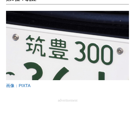
画像：PIXTA
advertisement