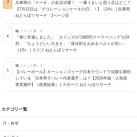
3
兵庫県の「ケーキ」の名店10選！ 一番うまいと思う店はどこ？
【7月12日は「デコレーションケーキの日」！】（2/4） | 兵庫県
ねとらぼリサーチ：2ページ目
コメント数：
4
4
「車に常備しました」 カインズの“1980円クーラーバッグ”が評
判 「ちょうどいい大きさ」「保冷剤を止めるベルトが良い」
（1/5） | ライフ ねとらぼリサーチ
コメント数：
3
5
【バレーボール】ネーションズリーグ日本ラウンドで活躍を期待
している「日本男子バレー代表選手」は？【2026年版・人気投
票実施中】（投票結果） | スポーツ ねとらぼリサーチ
カテゴリ一覧
IT・科学