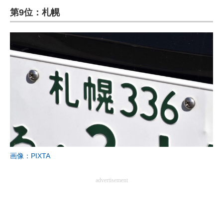
第9位：札幌
ITの今と未来を見通す
スマホと通信の最新トレンド
進化するPCとデバイスの未来
好きが集まる 比べて選べる
ビジネスと働き方のヒント
AI活用のいまが分かる
企業ITのトレンドを詳説
画像：PIXTA
経営リーダーのコミュニティ
advertisement
マーケ×ITの今がよく分かる
ITエンジニア向け専門サイト