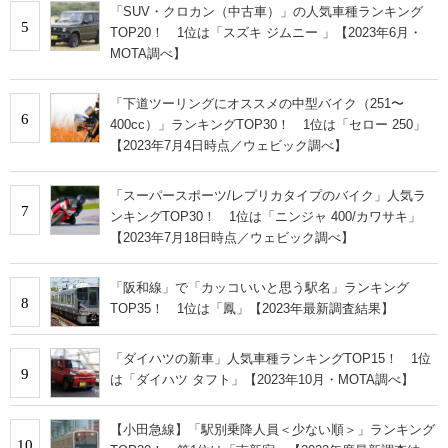
「SUV・クロカン（中古車）」の人気車種ランキング
5
TOP20！ 1位は「スズキ ジムニー 」【2023年6月・
MOTA調べ】
「下道ツーリングにオススメの中型バイク（251〜
6
400cc）」ランキングTOP30！ 1位は「セロー 250」
【2023年7月4日時点／ウェビック調べ】
「スーパースポーツ/レプリカタイプのバイク」人気ラ
7
ンキングTOP30！ 1位は「ニンジャ 400/カワサキ」
【2023年7月18日時点／ウェビック調べ】
「阪和線」で「カッコいいと思う駅名」ランキング
8
TOP35！ 1位は「鳳」【2023年最新調査結果】
「ダイハツの新車」人気車種ランキングTOP15！ 1位
9
は「ダイハツ タフト」【2023年10月・MOTA調べ】
【小田急線】「駅別乗降人員＜少ない順＞」ランキング
10