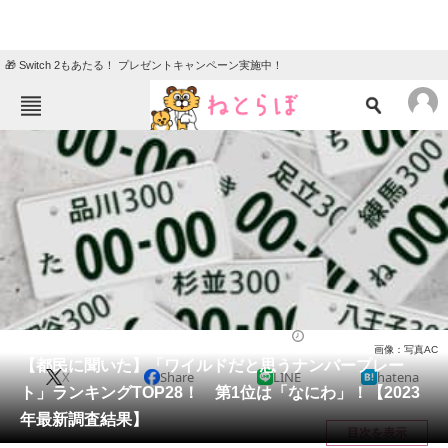
🎁 Switch 2もあたる！ プレゼントキャンペーン実施中！
ねとらぼメニュー
TOP
ニュース
エンタメ
クイズ
グルメ
地域
住まい
教育・育児
動物
リサーチ
乗り物
2023/01/13 07:30（公開）
画像：写真AC
会員記事
【都民に聞いた】「ワイルドだと思うナンバープレー
X
Share
LINE
hatena
ト」ランキングTOP28！ 第1位は「なにわ」！【2023
メディア
年最新調査結果】
目次を表示
注目記事を集めた総合ページ