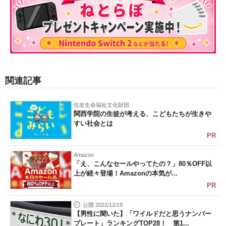
関連記事
住友生命福祉文化財団
関西学院の生徒が考える、こどもたちが生きや
すい社会とは
PR
Amazon
「え、こんなセールやってたの？」80％OFF以
上が続々登場！Amazonの本気が...
PR
公開 2022/12/19
【男性に聞いた】「ワイルドだと思うナンバー
プレート」ランキングTOP28！ 第1...