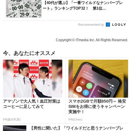
【40代が選ぶ】「一番ワイルドなナンバープレ
ート」ランキングTOP32！ 第1位...
Recommended by
Copyright © ITmedia Inc. All Rights Reserved.
今、あなたにオススメ
アマゾンで大人気！血圧対策は
スマホ2GBで月額850円～ 格安
コーヒーに足してみて
SIMをお得に使うキャンペーン
実施中！
PR(森永乳業)
PR(IIJmio)
【男性に聞いた】「ワイルドだと思うナンバープレ