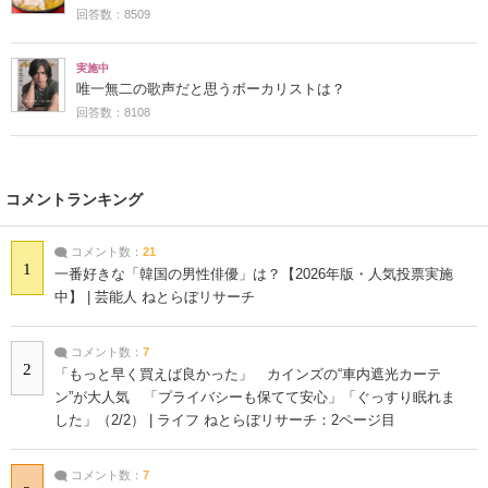
回答数：8509
実施中
唯一無二の歌声だと思うボーカリストは？
回答数：8108
コメントランキング
コメント数：
21
1
一番好きな「韓国の男性俳優」は？【2026年版・人気投票実施
中】 | 芸能人 ねとらぼリサーチ
コメント数：
7
2
「もっと早く買えば良かった」 カインズの“車内遮光カーテ
ン”が大人気 「プライバシーも保てて安心」「ぐっすり眠れま
した」（2/2） | ライフ ねとらぼリサーチ：2ページ目
コメント数：
7