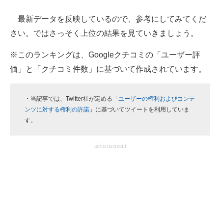
最新データを反映しているので、参考にしてみてくだ
ITの今と未来を見通す
さい。ではさっそく上位の結果を見ていきましょう。
スマホと通信の最新トレンド
※このランキングは、Googleクチコミの「ユーザー評
進化するPCとデバイスの未来
価」と「クチコミ件数」に基づいて作成されています。
好きが集まる 比べて選べる
・当記事では、Twitter社が定める「
ユーザーの権利およびコンテ
ビジネスと働き方のヒント
ンツに対する権利の許諾
」に基づいてツイートを利用していま
す。
AI活用のいまが分かる
advertisement
企業ITのトレンドを詳説
経営リーダーのコミュニティ
マーケ×ITの今がよく分かる
ITエンジニア向け専門サイト