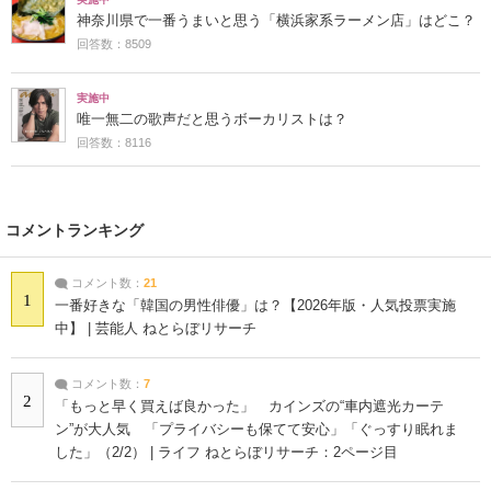
神奈川県で一番うまいと思う「横浜家系ラーメン店」はどこ？
回答数：8509
実施中
唯一無二の歌声だと思うボーカリストは？
回答数：8116
コメントランキング
コメント数：
21
1
一番好きな「韓国の男性俳優」は？【2026年版・人気投票実施
中】 | 芸能人 ねとらぼリサーチ
コメント数：
7
2
「もっと早く買えば良かった」 カインズの“車内遮光カーテ
ン”が大人気 「プライバシーも保てて安心」「ぐっすり眠れま
した」（2/2） | ライフ ねとらぼリサーチ：2ページ目