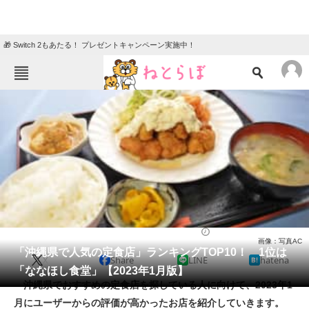
🎁 Switch 2もあたる！ プレゼントキャンペーン実施中！
ねとらぼメニュー
TOP
ニュース
エンタメ
クイズ
グルメ
地域
住まい
教育・育児
動物
リサーチ
定食
2023/01/31 19:35（公開）
画像：写真AC
会員記事
「沖縄県で人気の定食店」ランキングTOP10！ 1位は
X
Share
LINE
hatena
「ななほし食堂」【2023年1月版】
メディア
沖縄県でおすすめの定食店を探している人に向けて、2023年1
月にユーザーからの評価が高かったお店を紹介していきます。
注目記事を集めた総合ページ