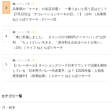
コメント数：
7
3
兵庫県の「ケーキ」の名店10選！ 一番うまいと思う店はどこ？
【7月12日は「デコレーションケーキの日」！】（2/4） | 兵庫県
ねとらぼリサーチ：2ページ目
コメント数：
4
4
「車に常備しました」 カインズの“1980円クーラーバッグ”が評
判 「ちょうどいい大きさ」「保冷剤を止めるベルトが良い」
（1/5） | ライフ ねとらぼリサーチ
コメント数：
3
5
【バレーボール】ネーションズリーグ日本ラウンドで活躍を期待
している「日本男子バレー代表選手」は？【2026年版・人気投
票実施中】（投票結果） | スポーツ ねとらぼリサーチ
カテゴリ一覧
IT・科学