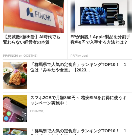
【見城徹×藤田晋】AI時代でも
FPが解説！Apple製品を分割手
変わらない経営者の本質
数料0円で入手する方法とは？
PR(FINCHI on GOETHE)
PR(Fav-Log)
「群馬県で人気の定食店」ランキングTOP10！ 1
位は「みやたや食堂」【2023...
スマホ2GBで月額850円～ 格安SIMをお得に使うキ
ャンペーン実施中！
PR(IIJmio)
「群馬県で人気の定食店」ランキングTOP10！ 1