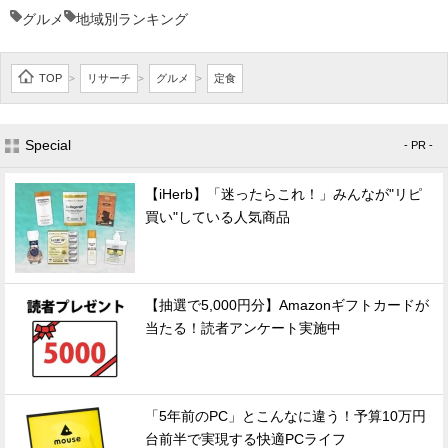
グルメ
地域別ランキング
TOP
リサーチ
グルメ
定食
>
>
>
Special
- PR -
【iHerb】「迷ったらこれ！」みんなが"リピ
買い"している人気商品
【抽選で5,000円分】Amazonギフトカードが
当たる！読者アンケート実施中
「5年前のPC」とこんなに違う！予算10万円
台前半で実現する快適PCライフ