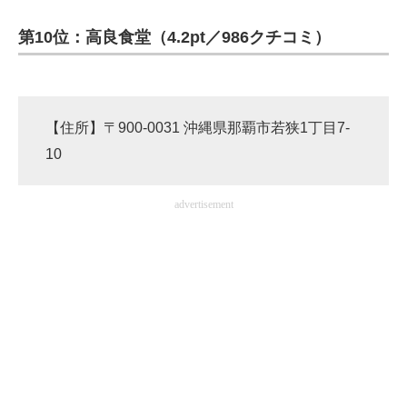
第10位：高良食堂（4.2pt／986クチコミ）
ITの今と未来を見通す
スマホと通信の最新トレンド
進化するPCとデバイスの未来
【住所】〒900-0031 沖縄県那覇市若狭1丁目7-
10
好きが集まる 比べて選べる
ビジネスと働き方のヒント
advertisement
AI活用のいまが分かる
企業ITのトレンドを詳説
経営リーダーのコミュニティ
マーケ×ITの今がよく分かる
ITエンジニア向け専門サイト