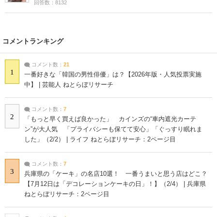
回答数：8132
コメントランキング
コメント数：
21
1
一番好きな「韓国の男性俳優」は？【2026年版・人気投票実施
中】 | 芸能人 ねとらぼリサーチ
コメント数：
7
2
「もっと早く買えば良かった」 カインズの“車内遮光カーテ
ン”が大人気 「プライバシーも保てて安心」「ぐっすり眠れま
した」（2/2） | ライフ ねとらぼリサーチ：2ページ目
コメント数：
7
3
兵庫県の「ケーキ」の名店10選！ 一番うまいと思う店はどこ？
【7月12日は「デコレーションケーキの日」！】（2/4） | 兵庫県
ねとらぼリサーチ：2ページ目