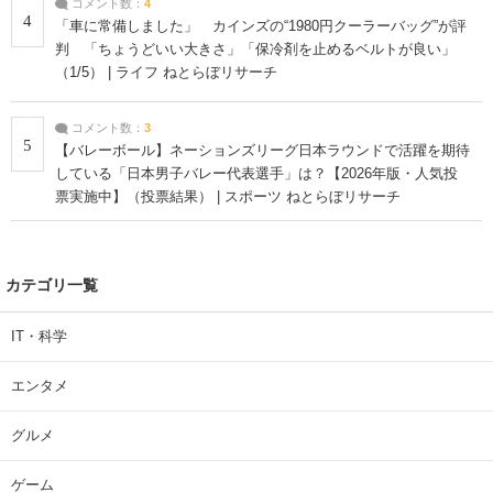
コメント数：
4
4
「車に常備しました」 カインズの“1980円クーラーバッグ”が評
判 「ちょうどいい大きさ」「保冷剤を止めるベルトが良い」
（1/5） | ライフ ねとらぼリサーチ
コメント数：
3
5
【バレーボール】ネーションズリーグ日本ラウンドで活躍を期待
している「日本男子バレー代表選手」は？【2026年版・人気投
票実施中】（投票結果） | スポーツ ねとらぼリサーチ
カテゴリ一覧
IT・科学
エンタメ
グルメ
ゲーム