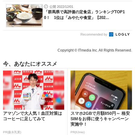
公開 2022/12/01
「群馬県で高評価の定食店」ランキングTOP1
0！ 1位は「みやたや食堂」【202...
Recommended by
Copyright © ITmedia Inc. All Rights Reserved.
今、あなたにオススメ
アマゾンで大人気！血圧対策は
スマホ2GBで月額850円～ 格安
コーヒーに足してみて
SIMをお得に使うキャンペーン
実施中！
PR(森永乳業)
PR(IIJmio)