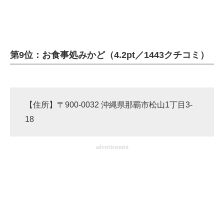
企業向けIT製品の総合サイト
IT製品の技術・比較・事例
第9位：お食事処みかど（4.2pt／1443クチコミ）
製造業のIT導入・活用を支援
モノづくり技術者専門サイト
エレクトロニクス専門サイト
【住所】〒900-0032 沖縄県那覇市松山1丁目3-
18
電子設計の基本と応用
エネルギーの専門メディア
advertisement
建設×テクノロジーの最前線
ちょっと気になるネットの話題