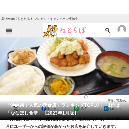
🎁 Switch 2もあたる！ プレゼントキャンペーン実施中！
ねとらぼメニュー
TOP
ニュース
エンタメ
クイズ
グルメ
地域
住まい
教育・育児
動物
リサーチ
定食
2023/01/31 19:35（公開）
画像：写真AC
会員記事
「沖縄県で人気の定食店」ランキングTOP10！ 1位は
X
Share
LINE
hatena
「ななほし食堂」【2023年1月版】
メディア
沖縄県でおすすめの定食店を探している人に向けて、2023年1
月にユーザーからの評価が高かったお店を紹介していきます。
注目記事を集めた総合ページ