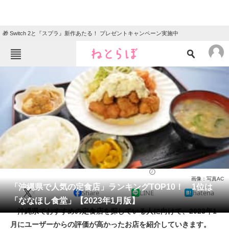
🎁 Switch 2と『スプラ』新作あたる！ プレゼントキャンペーン実施中
ねとらぼメニュー
TOP
ニュース
エンタメ
クイズ
グルメ
地域
住まい
教育・育児
動物
リサーチ
定食
2023/01/31 19:35（公開）
画像：写真AC
会員記事
「沖縄県で人気の定食店」ランキングTOP10！ 1位は
X
Share
LINE
hatena
「ななほし食堂」【2023年1月版】
メディア
沖縄県でおすすめの定食店を探している人に向けて、2023年1
月にユーザーからの評価が高かったお店を紹介していきます。
注目記事を集めた総合ページ