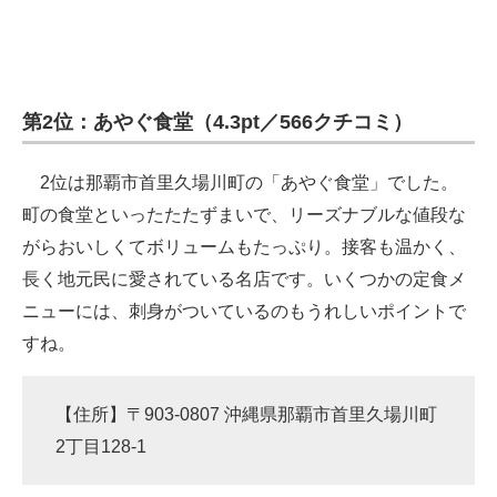
企業向けIT製品の総合サイト
IT製品の技術・比較・事例
第2位：あやぐ食堂（4.3pt／566クチコミ）
製造業のIT導入・活用を支援
モノづくり技術者専門サイト
2位は那覇市首里久場川町の「あやぐ食堂」でした。
町の食堂といったたたずまいで、リーズナブルな値段な
エレクトロニクス専門サイト
がらおいしくてボリュームもたっぷり。接客も温かく、
電子設計の基本と応用
長く地元民に愛されている名店です。いくつかの定食メ
ニューには、刺身がついているのもうれしいポイントで
エネルギーの専門メディア
すね。
建設×テクノロジーの最前線
ちょっと気になるネットの話題
【住所】〒903-0807 沖縄県那覇市首里久場川町
2丁目128-1