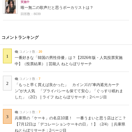
実施中
唯一無二の歌声だと思うボーカリストは？
回答数：8039
コメントランキング
コメント数：
20
1
一番好きな「韓国の男性俳優」は？【2026年版・人気投票実施
中】（投票結果） | 芸能人 ねとらぼリサーチ
コメント数：
7
2
「もっと早く買えば良かった」 カインズの“車内遮光カーテ
ン”が大人気 「プライバシーも保てて安心」「ぐっすり眠れま
した」（2/2） | ライフ ねとらぼリサーチ：2ページ目
コメント数：
7
3
兵庫県の「ケーキ」の名店10選！ 一番うまいと思う店はどこ？
【7月12日は「デコレーションケーキの日」！】（2/4） | 兵庫県
ねとらぼリサーチ：2ページ目