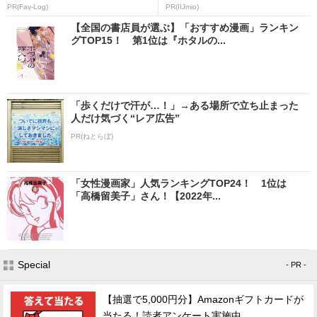
PR(Fav-Log)
PR(IIJmio)
【全国の書店員が選ぶ】「おすすめ漫画」ランキン
グTOP15！ 第1位は『ホタルの...
「歩くだけで汗が…！」→ある場所で立ち止まった
人だけ気づく“レア広告”
PR(ねとらぼ)
「女性漫画家」人気ランキングTOP24！ 1位は
「高橋留美子」さん！【2022年...
Special
- PR -
【抽選で5,000円分】Amazonギフトカードが
当たる！読者アンケート実施中