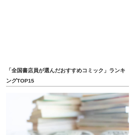
企業向けIT製品の総合サイト
IT製品の技術・比較・事例
製造業のIT導入・活用を支援
モノづくり技術者専門サイト
エレクトロニクス専門サイト
「全国書店員が選んだおすすめコミック」ランキ
電子設計の基本と応用
ングTOP15
エネルギーの専門メディア
建設×テクノロジーの最前線
ちょっと気になるネットの話題