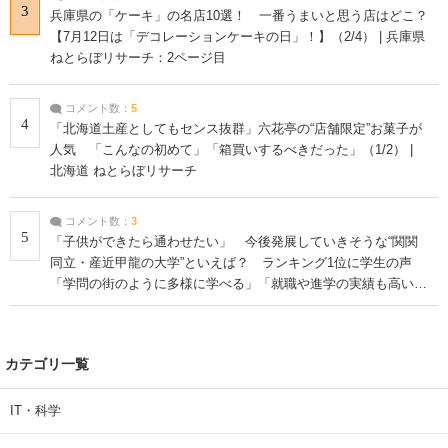
3
兵庫県の「ケーキ」の名店10選！ 一番うまいと思う店はどこ？
【7月12日は「デコレーションケーキの日」！】（2/4） | 兵庫県
ねとらぼリサーチ：2ページ目
コメント数：
5
4
「北海道土産としてもセンス抜群」六花亭の“店舗限定”お菓子が
人気 「こんなの初めて」「箱買いするべきだった」（1/2） |
北海道 ねとらぼリサーチ
コメント数：
3
5
「子供ができたら通わせたい」 今後発展していきそうな“関関
同立・産近甲龍の大学”といえば？ ランキング1位に学生の声
「学問の街のように多様に学べる」「就職や進学の実績も高い」
| 大学 ねとらぼリサーチ
カテゴリ一覧
IT・科学