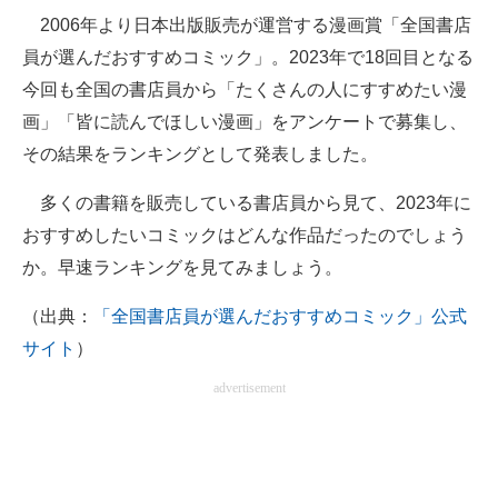
2006年より日本出版販売が運営する漫画賞「全国書店
ITの今と未来を見通す
員が選んだおすすめコミック」。2023年で18回目となる
今回も全国の書店員から「たくさんの人にすすめたい漫
スマホと通信の最新トレンド
画」「皆に読んでほしい漫画」をアンケートで募集し、
進化するPCとデバイスの未来
その結果をランキングとして発表しました。
好きが集まる 比べて選べる
多くの書籍を販売している書店員から見て、2023年に
おすすめしたいコミックはどんな作品だったのでしょう
ビジネスと働き方のヒント
か。早速ランキングを見てみましょう。
AI活用のいまが分かる
（出典：
「全国書店員が選んだおすすめコミック」公式
企業ITのトレンドを詳説
サイト
）
経営リーダーのコミュニティ
advertisement
マーケ×ITの今がよく分かる
ITエンジニア向け専門サイト