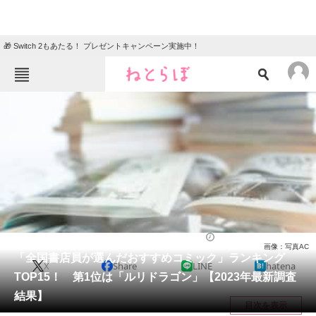
🎁 Switch 2もあたる！ プレゼントキャンペーン実施中！
ねとらぼメニュー
TOP
ニュース
エンタメ
クイズ
グルメ
地域
住まい
教育・育児
動物
リサーチ
漫画
2023/02/06 12:00（公開）
画像：写真AC
会員記事
「全国書店員が選んだおすすめコミック」ランキング
X
Share
LINE
hatena
TOP15！ 第1位は「ルリドラゴン」【2023年最新調査
メディア
結果】
目次を表示
注目記事を集めた総合ページ