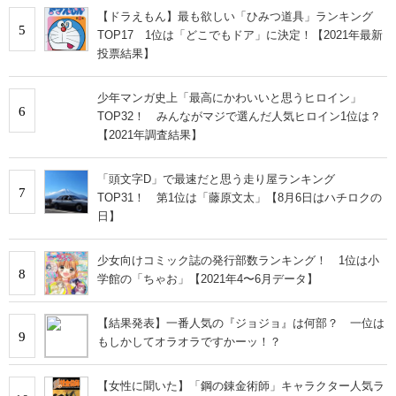
【ドラえもん】最も欲しい「ひみつ道具」ランキング
5
TOP17 1位は「どこでもドア」に決定！【2021年最新
投票結果】
少年マンガ史上「最高にかわいいと思うヒロイン」
6
TOP32！ みんながマジで選んだ人気ヒロイン1位は？
【2021年調査結果】
「頭文字D」で最速だと思う走り屋ランキング
7
TOP31！ 第1位は「藤原文太」【8月6日はハチロクの
日】
少女向けコミック誌の発行部数ランキング！ 1位は小
8
学館の「ちゃお」【2021年4〜6月データ】
【結果発表】一番人気の『ジョジョ』は何部？ 一位は
9
もしかしてオラオラですかーッ！？
【女性に聞いた】「鋼の錬金術師」キャラクター人気ラ