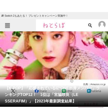
🎁 Switch 2もあたる！ プレゼントキャンペーン実施中！
ねとらぼメニュー
TOP
ニュース
エンタメ
クイズ
グルメ
地域
住まい
教育・育児
動物
リサーチ
芸能人
2023/02/14 21:25（公開）
出典：Amazon.co.jp
会員記事
【K-POP】「応援されているIZ*ONE出身メンバー」ラ
X
Share
LINE
hatena
ンキングTOP12！ 1位は「宮脇咲良（LE
メディア
SSERAFIM）」【2023年最新調査結果】
目次を表示
注目記事を集めた総合ページ