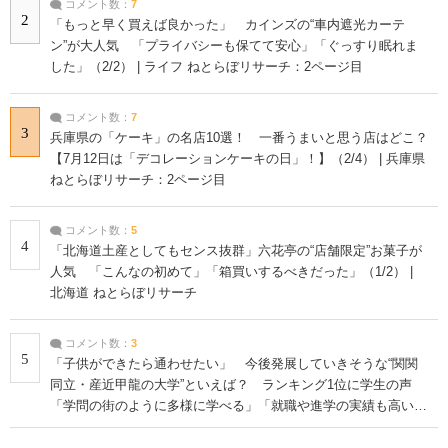
コメント数：
7
2
「もっと早く買えば良かった」 カインズの“車内遮光カーテ
ン”が大人気 「プライバシーも保てて安心」「ぐっすり眠れま
した」（2/2） | ライフ ねとらぼリサーチ：2ページ目
コメント数：
7
3
兵庫県の「ケーキ」の名店10選！ 一番うまいと思う店はどこ？
【7月12日は「デコレーションケーキの日」！】（2/4） | 兵庫県
ねとらぼリサーチ：2ページ目
コメント数：
5
4
「北海道土産としてもセンス抜群」六花亭の“店舗限定”お菓子が
人気 「こんなの初めて」「箱買いするべきだった」（1/2） |
北海道 ねとらぼリサーチ
コメント数：
3
5
「子供ができたら通わせたい」 今後発展していきそうな“関関
同立・産近甲龍の大学”といえば？ ランキング1位に学生の声
「学問の街のように多様に学べる」「就職や進学の実績も高い」
| 大学 ねとらぼリサーチ