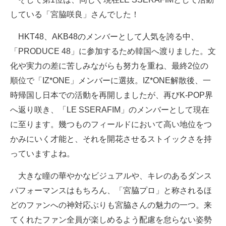
している「宮脇咲良」さんでした！
HKT48、AKB48のメンバーとして人気を誇る中、
「PRODUCE 48」に参加するため韓国へ渡りました。文
化や実力の差に苦しみながらも努力を重ね、最終2位の
順位で「IZ*ONE」メンバーに選抜。IZ*ONE解散後、一
時帰国し日本での活動を再開しましたが、再びK-POP界
へ返り咲き、「LE SSERAFIM」のメンバーとして現在
に至ります。幾つものフィールドにおいて高い地位をつ
かみにいく才能と、それを開花させるストイックさを持
っていますよね。
大きな瞳の華やかなビジュアルや、キレのあるダンス
パフォーマンスはもちろん、「宮脇プロ」と称されるほ
どのファンへの神対応ぶりも宮脇さんの魅力の一つ。来
てくれたファン全員が楽しめるよう配慮を怠らない姿勢