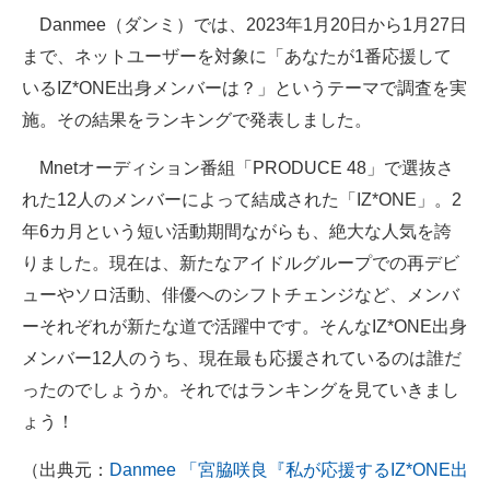
Danmee（ダンミ）では、2023年1月20日から1月27日
ITの今と未来を見通す
まで、ネットユーザーを対象に「あなたが1番応援して
いるIZ*ONE出身メンバーは？」というテーマで調査を実
スマホと通信の最新トレンド
施。その結果をランキングで発表しました。
進化するPCとデバイスの未来
Mnetオーディション番組「PRODUCE 48」で選抜さ
好きが集まる 比べて選べる
れた12人のメンバーによって結成された「IZ*ONE」。2
年6カ月という短い活動期間ながらも、絶大な人気を誇
ビジネスと働き方のヒント
りました。現在は、新たなアイドルグループでの再デビ
AI活用のいまが分かる
ューやソロ活動、俳優へのシフトチェンジなど、メンバ
ーそれぞれが新たな道で活躍中です。そんなIZ*ONE出身
企業ITのトレンドを詳説
メンバー12人のうち、現在最も応援されているのは誰だ
経営リーダーのコミュニティ
ったのでしょうか。それではランキングを見ていきまし
ょう！
マーケ×ITの今がよく分かる
（出典元：
Danmee 「宮脇咲良『私が応援するIZ*ONE出
ITエンジニア向け専門サイト