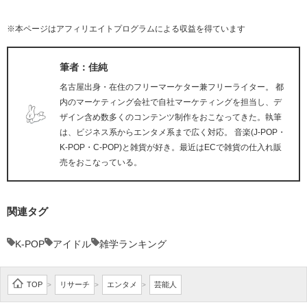
※本ページはアフィリエイトプログラムによる収益を得ています
筆者：佳純
名古屋出身・在住のフリーマーケター兼フリーライター。 都
内のマーケティング会社で自社マーケティングを担当し、デ
ザイン含め数多くのコンテンツ制作をおこなってきた。執筆
は、ビジネス系からエンタメ系まで広く対応。 音楽(J-POP・
K-POP・C-POP)と雑貨が好き。最近はECで雑貨の仕入れ販
売をおこなっている。
関連タグ
K-POP
アイドル
雑学ランキング
TOP
リサーチ
エンタメ
芸能人
>
>
>