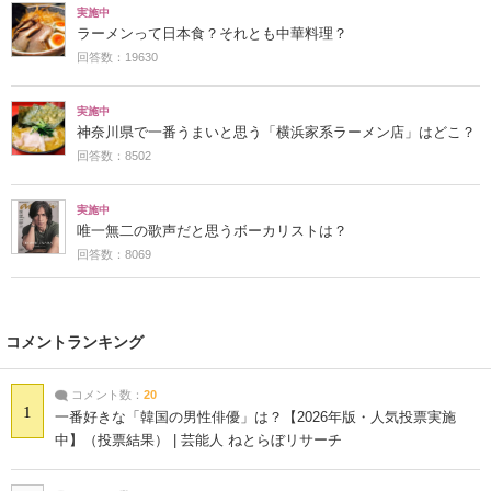
実施中
ラーメンって日本食？それとも中華料理？
回答数：19630
実施中
神奈川県で一番うまいと思う「横浜家系ラーメン店」はどこ？
回答数：8502
実施中
唯一無二の歌声だと思うボーカリストは？
回答数：8069
コメントランキング
コメント数：
20
1
一番好きな「韓国の男性俳優」は？【2026年版・人気投票実施
中】（投票結果） | 芸能人 ねとらぼリサーチ