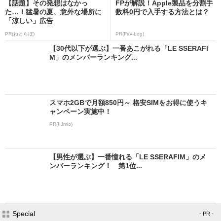
【話題】その発想はなかっ
FPが解説！Apple製品を分割手
た…！猛暑の夏、意外な場所に
数料0円で入手する方法とは？
「涼しい」広告
PR(ねとらぼ)
PR(Fav-Log)
【30代以下が選ぶ】一番あこがれる「LE SSERAFI
M」のメンバーランキング...
スマホ2GBで月額850円～ 格安SIMをお得に使うキ
ャンペーン実施中！
PR(IIJmio)
【男性が選ぶ】一番憧れる「LE SSERAFIM」のメ
ンバーランキング！ 第1位...
Special
- PR -