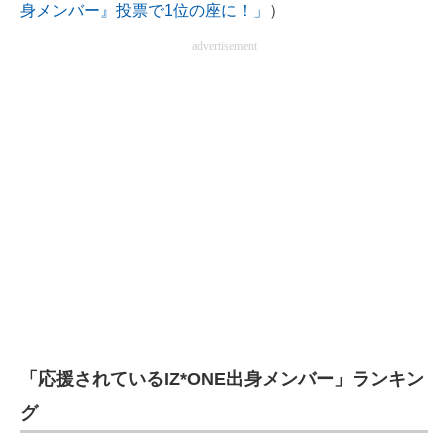
身メンバー』投票で1位の座に！」
）
企業向けIT製品の総合サイト
advertisement
IT製品の技術・比較・事例
製造業のIT導入・活用を支援
モノづくり技術者専門サイト
エレクトロニクス専門サイト
電子設計の基本と応用
エネルギーの専門メディア
建設×テクノロジーの最前線
ちょっと気になるネットの話題
「応援されているIZ*ONE出身メンバー」ランキン
グ