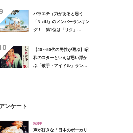
定！【2021年最新結果】
9
バラエティ力があると思う
「NiziU」のメンバーランキン
グ！ 第1位は「リク」
【2023年最新投票結果】
10
【40～50代の男性が選ぶ】昭
和のスターといえば思い浮か
ぶ「歌手・アイドル」ランキ
ングTOP14！ 第1位は「石
原裕次郎」【2023年最新調査
結果】
アンケート
実施中
声が好きな「日本のボーカリ