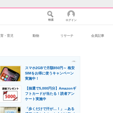
検索
ログイン
教育・育児
動物
リサーチ
会員記事
バイスの未来
好きが集まる 比べて選べる
- PR -
スマホ2GBで月額850円～ 格安
コミュニティ
マーケ×ITの今がよく分かる
SIMをお得に使うキャンペーン
実施中！
【抽選で5,000円分】Amazonギ
・活用を支援
フトカードが当たる！読者アン
ケート実施中
「歩くだけで汗が…！」→ある