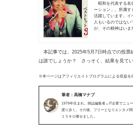
昭和を代表する名優
ーション」。所属す
活躍しています。イ
人もいるのではない
が、その精神はいま
本記事では、2025年5月7日時点での投
は誰でしょうか？ さっそく、結果を見て
※本ページはアフィリエイトプログラムによる収益を
筆者：高橋マナブ
1979年生まれ。雑誌編集者→IT企業でニ
渡り歩く。その後、フリーとなりエンタメ関
１５キロ痩せました。