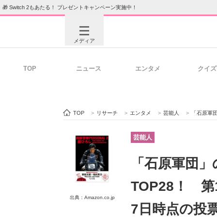
🎁 Switch 2もあたる！ プレゼントキャンペーン実施中！
メディア
TOP
ニュース
エンタメ
クイズ
注目記事を集めた総合ページ
ITの今
TOP
>
リサーチ
>
エンタメ
>
芸能人
>
「石原軍団」
ビジネスと働き方のヒント
AI活用
芸能人
「石原軍団」
ITエンジニア向け専門サイト
企業向けI
TOP28！ 
出典：Amazon.co.jp
7日時点の投