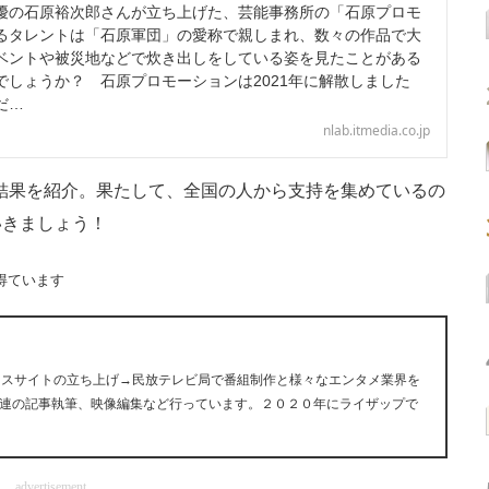
の石原裕次郎さんが立ち上げた、芸能事務所の「石原プロモ
るタレントは「石原軍団」の愛称で親しまれ、数々の作品で大
ベントや被災地などで炊き出しをしている姿を見たことがある
でしょうか？ 石原プロモーションは2021年に解散しました
だ…
nlab.itmedia.co.jp
票結果を紹介。果たして、全国の人から支持を集めているの
いきましょう！
得ています
ュースサイトの立ち上げ→民放テレビ局で番組制作と様々なエンタメ業界を
連の記事執筆、映像編集など行っています。２０２０年にライザップで
advertisement