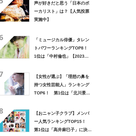
5
声が好きだと思う「日本のボ
ーカリスト」は？【人気投票
実施中】
6
「ミュージカル俳優」タレン
トパワーランキングTOP8！
1位は「中村倫也」【2023年
最新調査結果】
7
【女性が選ぶ】「理想の鼻を
持つ女性芸能人」ランキング
TOP6！ 第1位は「北川景
子」【2023年最新調査結果】
8
【おニャン子クラブ】メンバ
ー人気ランキングTOP15！
第1位は「高井麻巳子」に決