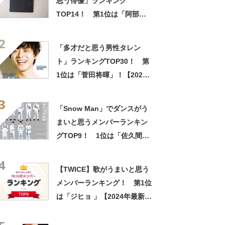
思う俳優」ランキング
TOP14！ 第1位は「阿部
寛」「菅田将暉」「役所広
2
司」【2023年最新調査結果】
「多才だと思う男性タレン
ト」ランキングTOP30！ 第
1位は「菅田将暉」！【2022
年最新調査結果】
3
「Snow Man」でダンスがう
まいと思うメンバーランキン
グTOP9！ 1位は「佐久間大
介」【2022年最新投票結果】
4
【TWICE】歌がうまいと思う
メンバーランキング！ 第1位
は「ジヒョ 」【2024年最新投
票結果】