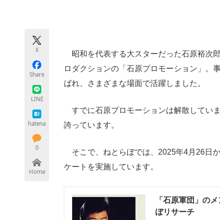
モノづくり技術者専門サイト
エレクトロ
X
昭和を代表する大スターだった石原裕次郎さ
ちょっと気になるネットの話題
ロダクションの「石原プロモーション」。
Share
ばれ、さまざまな場面で活躍しました。
LINE
すでに石原プロモーションは解散していま
hatena
誇っています。
0
そこで、ねとらぼでは、2025年4月26
ケートを実施しています。
Home
「石原軍団」のメン
ぼリサーチ