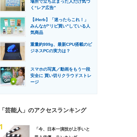
場所で立ち止まった人だけ気づ
門メディア
建設×テクノロジーの最前線
く“レア広告”
【iHerb】「迷ったらこれ！」
みんなが"リピ買い"している人
気商品
重量約999g、最新CPU搭載のビ
ジネスPCの実力は？
スマホの写真／動画をもう一段
安全に 買い切りクラウドストレ
ージ
「芸能人」のアクセスランキング
1
「今、日本一演技が上手いと