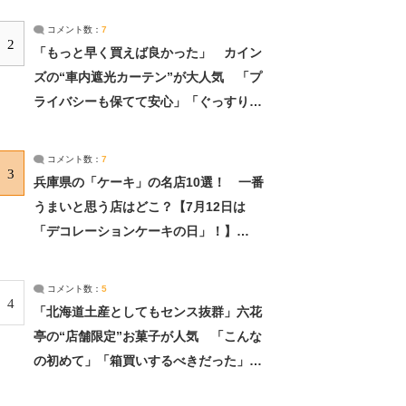
コメント数：
7
2
「もっと早く買えば良かった」 カイン
ズの“車内遮光カーテン”が大人気 「プ
ライバシーも保てて安心」「ぐっすり眠
れました」（2/2） | ライフ ねとらぼリ
サーチ：2ページ目
コメント数：
7
3
兵庫県の「ケーキ」の名店10選！ 一番
うまいと思う店はどこ？【7月12日は
「デコレーションケーキの日」！】
（2/4） | 兵庫県 ねとらぼリサーチ：2ペ
ージ目
コメント数：
5
4
「北海道土産としてもセンス抜群」六花
亭の“店舗限定”お菓子が人気 「こんな
の初めて」「箱買いするべきだった」
（1/2） | 北海道 ねとらぼリサーチ