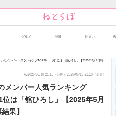
グルメ
地域
住まい
と未来を見通す
スマホと通信の最新トレンド
進化するPCとデ
のメンバー人気ランキングTOP28！ 第1位は「舘ひろし」【2025年5月7日時点の投票結果】
のいまが分かる
企業ITのトレンドを詳説
経営リーダーの
2025/05/18 21:10（公開）
2025/05/18 21:10（更新）
のメンバー人気ランキング
T製品の総合サイト
IT製品の技術・比較・事例
製造業のIT導入
第1位は「舘ひろし」【2025年5月
票結果】