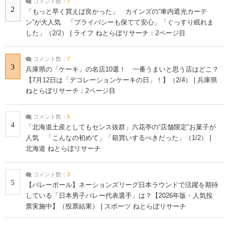
コメント数：
7
2
「もっと早く買えば良かった」 カインズの“車内遮光カーテ
ン”が大人気 「プライバシーも保てて安心」「ぐっすり眠れま
した」（2/2） | ライフ ねとらぼリサーチ：2ページ目
コメント数：
7
3
兵庫県の「ケーキ」の名店10選！ 一番うまいと思う店はどこ？
【7月12日は「デコレーションケーキの日」！】（2/4） | 兵庫県
ねとらぼリサーチ：2ページ目
コメント数：
5
4
「北海道土産としてもセンス抜群」六花亭の“店舗限定”お菓子が
人気 「こんなの初めて」「箱買いするべきだった」（1/2） |
北海道 ねとらぼリサーチ
コメント数：
3
5
【バレーボール】ネーションズリーグ日本ラウンドで活躍を期待
している「日本男子バレー代表選手」は？【2026年版・人気投
票実施中】（投票結果） | スポーツ ねとらぼリサーチ