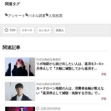
関連タグ
アンケート
パネル調査
人気投票
TOP
リサーチ
エンタメ
芸能人
>
>
>
関連記事
渋谷法務総合事務所
リボ地獄から抜け出したい人は、返済を3～6ヶ
月停止して『大幅に減額してから返済す...
PR
渋谷法務総合事務所
カードローン地獄の人は、消費者金融が教えな
い『返済停止して減額・免除する方法』で...
PR
公開 2021/03/16