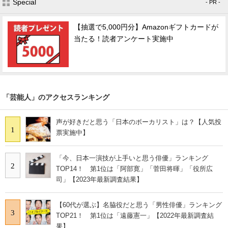
Special
- PR -
【抽選で5,000円分】Amazonギフトカードが
当たる！読者アンケート実施中
「芸能人」のアクセスランキング
声が好きだと思う「日本のボーカリスト」は？【人気投
1
票実施中】
「今、日本一演技が上手いと思う俳優」ランキング
2
TOP14！ 第1位は「阿部寛」「菅田将暉」「役所広
司」【2023年最新調査結果】
【60代が選ぶ】名脇役だと思う「男性俳優」ランキング
3
TOP21！ 第1位は「遠藤憲一」【2022年最新調査結
果】