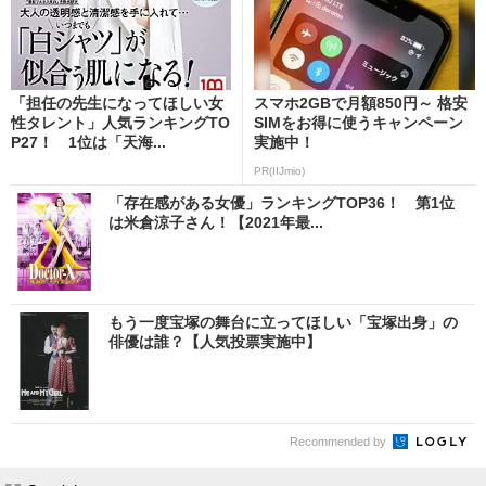
「担任の先生になってほしい女
スマホ2GBで月額850円～ 格安
性タレント」人気ランキングTO
SIMをお得に使うキャンペーン
P27！ 1位は「天海...
実施中！
PR(IIJmio)
「存在感がある女優」ランキングTOP36！ 第1位
は米倉涼子さん！【2021年最...
もう一度宝塚の舞台に立ってほしい「宝塚出身」の
俳優は誰？【人気投票実施中】
Recommended by