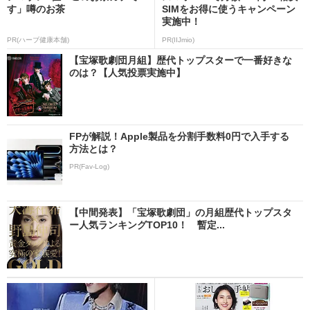
す」噂のお茶
SIMをお得に使うキャンペーン
実施中！
PR(ハーブ健康本舗)
PR(IIJmio)
【宝塚歌劇団月組】歴代トップスターで一番好きな
のは？【人気投票実施中】
FPが解説！Apple製品を分割手数料0円で入手する
方法とは？
PR(Fav-Log)
【中間発表】「宝塚歌劇団」の月組歴代トップスタ
ー人気ランキングTOP10！ 暫定...