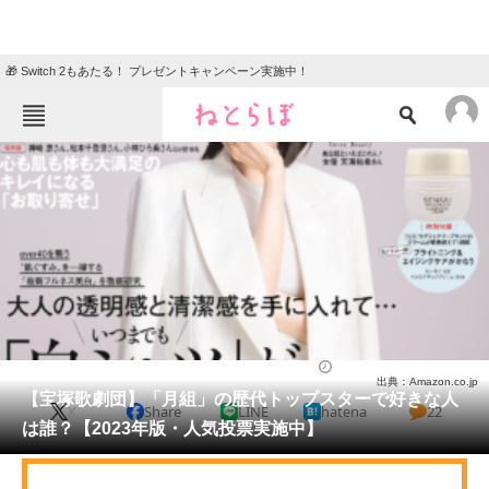
🎁 Switch 2もあたる！ プレゼントキャンペーン実施中！
ねとらぼメニュー
TOP
ニュース
エンタメ
クイズ
グルメ
地域
住まい
教育・育児
動物
リサーチ
芸能人
2023/03/05 18:30（公開）
出典：Amazon.co.jp
会員記事
【宝塚歌劇団】「月組」の歴代トップスターで好きな人
X
Share
LINE
hatena
22
は誰？【2023年版・人気投票実施中】
メディア
注目記事を集めた総合ページ