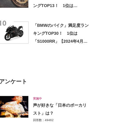
ングTOP13！ 1位は
「400X」【2023年7月6日時
10
点／ウェビック調べ】
「BMWのバイク」満足度ラン
キングTOP30！ 1位は
「S1000RR」【2024年4月15
日時点／ウェビック調べ】
アンケート
実施中
声が好きな「日本のボーカリ
スト」は？
回答数：49462