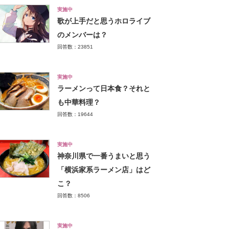
実施中
歌が上手だと思うホロライブ
のメンバーは？
回答数：23851
実施中
ラーメンって日本食？それと
も中華料理？
回答数：19644
実施中
神奈川県で一番うまいと思う
「横浜家系ラーメン店」はど
こ？
回答数：8506
実施中