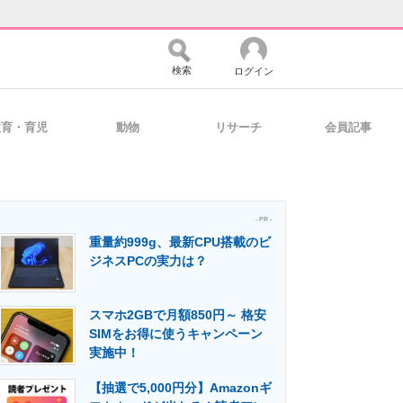
検索
ログイン
教育・育児
動物
リサーチ
会員記事
バイスの未来
好きが集まる 比べて選べる
- PR -
重量約999g、最新CPU搭載のビ
コミュニティ
マーケ×ITの今がよく分かる
ジネスPCの実力は？
スマホ2GBで月額850円～ 格安
・活用を支援
SIMをお得に使うキャンペーン
実施中！
【抽選で5,000円分】Amazonギ