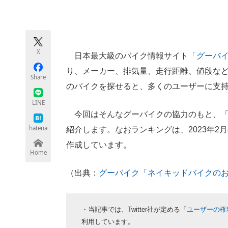
モノづくり技術者専門サイト
エレクトロ
X
日本最大級のバイク情報サイト
「グーバ
ちょっと気になるネットの話題
り、メーカー、排気量、走行距離、値段な
Share
のバイクを探せると、多くのユーザーに支
LINE
今回はそんなグーバイクの協力のもと、「
hatena
紹介します。なおランキングは、2023年
作成しています。
Home
（出典：
グーバイク「ネイキッドバイクの
・当記事では、Twitter社が定める「
ユーザーの権
利用しています。