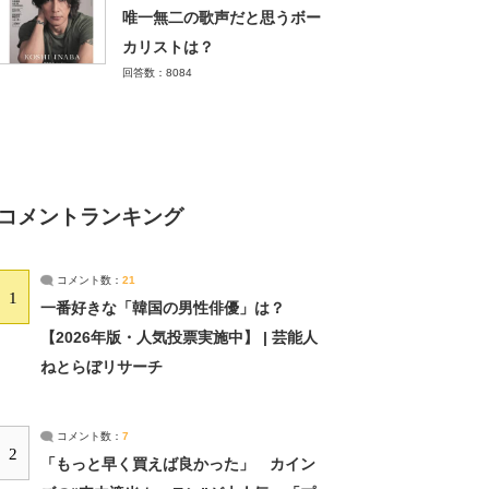
唯一無二の歌声だと思うボー
カリストは？
回答数：8084
コメントランキング
コメント数：
21
1
一番好きな「韓国の男性俳優」は？
【2026年版・人気投票実施中】 | 芸能人
ねとらぼリサーチ
コメント数：
7
2
「もっと早く買えば良かった」 カイン