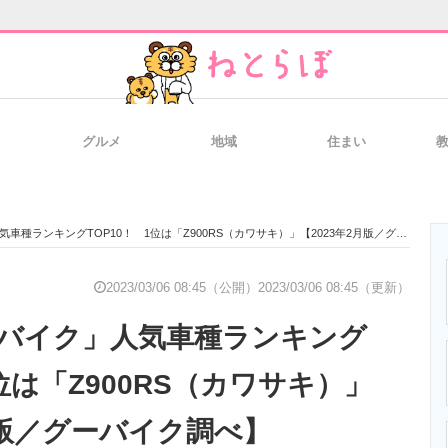
グルメ
地域
住まい
と未来を見通す
スマホと通信の最新トレンド
進化するPCとデ
ランキングTOP10！ 1位は「Z900RS（カワサキ）」【2023年2月版／グーバイク調べ】
のいまが分かる
企業ITのトレンドを詳説
経営リーダーの
2023/03/06 08:45（公開）
2023/03/06 08:45（更新）
バイク」人気車種ランキング
T製品の総合サイト
IT製品の技術・比較・事例
製造業のIT導入
1位は「Z900RS（カワサキ）」
月版／グーバイク調べ】