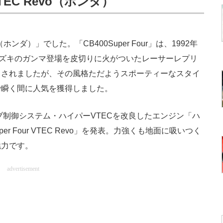
 VTEC Revo（ホンダ）
vo（ホンダ）」でした。「CB400Super Four」は、1992年
スズキのガンマ登場を皮切りに火がついたレーサーレプリ
スされましたが、その風格ただようスポーティーなスタイ
で瞬く間に人気を獲得しました。
ブ制御システム・ハイパーVTECを改良したエンジン「ハ
per Four VTEC Revo」を発表。力強くも地面に吸いつく
魅力です。
advertisement