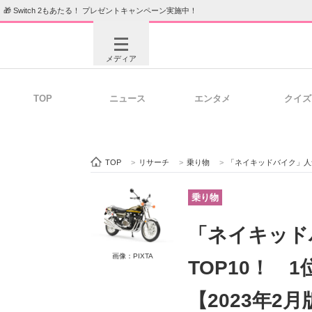
🎁 Switch 2もあたる！ プレゼントキャンペーン実施中！
メディア
TOP
ニュース
エンタメ
クイズ
注目記事を集めた総合ページ
ITの今
TOP
>
リサーチ
>
乗り物
>
「ネイキッドバイク」人気車種
ビジネスと働き方のヒント
AI活用
乗り物
「ネイキッド
ITエンジニア向け専門サイト
企業向けI
画像：PIXTA
TOP10！ 
【2023年2