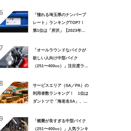
「ジャイロキャノピー/ホン
6
ダ」【2023年8月4日時点／ウ
「憧れる埼玉県のナンバープ
ェビック調べ】
レート」ランキングTOP7！
第1位は「所沢」【2023年最
新投票結果】
7
「オールラウンドなバイクが
欲しい人向け中型バイク
（251〜400cc）」注目度ラン
キングTOP25！ 1位は
8
「CB400スーパーフォア/ホン
サービスエリア（SA／PA）の
ダ」【2023年8月14日時点／
利用者数ランキング！ 1位は
ウェビック調べ】
ダントツで「海老名SA」、2
位と3位は？【NEXCO中日本
9
調査】
「燃費が良すぎる中型バイク
（251〜400cc）」人気ランキ