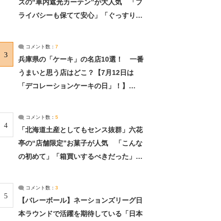
ズの“車内遮光カーテン”が大人気 「プ
ライバシーも保てて安心」「ぐっすり眠
れました」（2/2） | ライフ ねとらぼリ
サーチ：2ページ目
コメント数：
7
3
兵庫県の「ケーキ」の名店10選！ 一番
うまいと思う店はどこ？【7月12日は
「デコレーションケーキの日」！】
（2/4） | 兵庫県 ねとらぼリサーチ：2ペ
ージ目
コメント数：
5
4
「北海道土産としてもセンス抜群」六花
亭の“店舗限定”お菓子が人気 「こんな
の初めて」「箱買いするべきだった」
（1/2） | 北海道 ねとらぼリサーチ
コメント数：
3
5
【バレーボール】ネーションズリーグ日
本ラウンドで活躍を期待している「日本