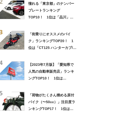
2
憧れる「東京都」のナンバー
プレートランキング
TOP10！ 1位は「品川」ナ
ンバー！【2023年最新投票結
3
果】
「街乗りにオススメのバイ
ク」ランキングTOP20！ 1
位は「CT125 ハンターカブ/ホ
ンダ」【2023年6月8日時点／
4
ウェビック調べ】
【2023年7月版】「愛知県で
人気の自動車販売店」ランキ
ングTOP10！ 1位は
「Duxy（デュクシー） 名古
5
屋東店」
「荷物がたくさん積める原付
バイク（〜50cc）」注目度ラ
ンキングTOP17！ 1位は