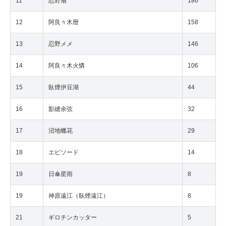
11
忍野扇
186
12
阿良々木暦
158
13
忍野メメ
146
14
阿良々木火憐
106
15
臥煙伊豆湖
44
16
影縫余弦
32
17
沼地蠟花
29
18
エピソード
14
19
日傘星雨
8
19
神原遠江（臥煙遠江）
8
21
ギロチンカッター
5