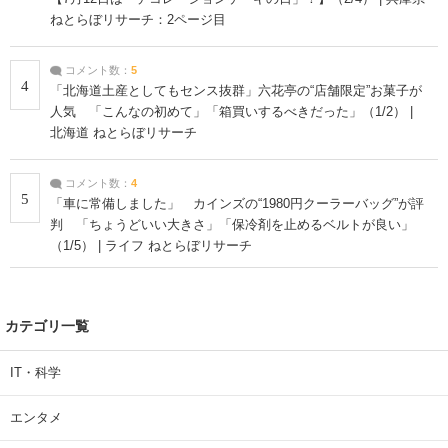
ねとらぼリサーチ：2ページ目
コメント数：
5
4
「北海道土産としてもセンス抜群」六花亭の“店舗限定”お菓子が
人気 「こんなの初めて」「箱買いするべきだった」（1/2） |
北海道 ねとらぼリサーチ
コメント数：
4
5
「車に常備しました」 カインズの“1980円クーラーバッグ”が評
判 「ちょうどいい大きさ」「保冷剤を止めるベルトが良い」
（1/5） | ライフ ねとらぼリサーチ
カテゴリ一覧
IT・科学
エンタメ