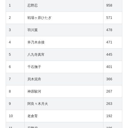
1
忍野忍
958
2
戦場ヶ原ひたぎ
571
3
羽川翼
478
4
斧乃木余接
471
5
八九寺真宵
445
6
千石撫子
401
7
貝木泥舟
366
8
神原駿河
267
9
阿良々木月火
263
10
老倉育
192