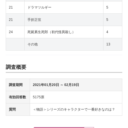
21
ドラマツルギー
5
21
手折正弦
5
24
死屍累生死郎（初代怪異殺し）
4
その他
13
調査概要
調査期間
2021年01月20日
～ 02月19日
有効回答数
5175票
質問
＜物語＞シリーズのキャラクターで一番好きなのは？