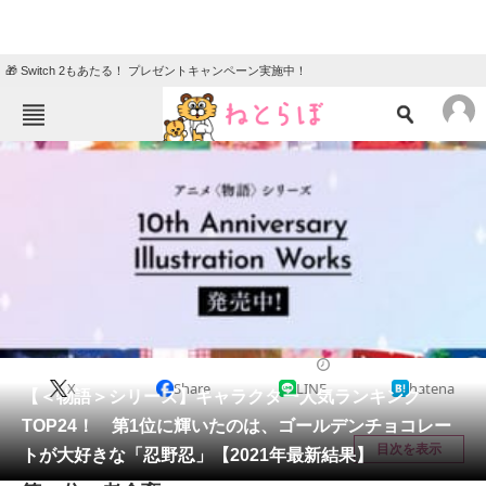
🎁 Switch 2もあたる！ プレゼントキャンペーン実施中！
ねとらぼメニュー
TOP
ニュース
エンタメ
クイズ
グルメ
地域
住まい
教育・育児
動物
リサーチ
アニメ
2021/03/05 22:05（公開）
X
Share
LINE
hatena
会員記事
【＜物語＞シリーズ】キャラクター人気ランキング
TOP24！ 第1位に輝いたのは、ゴールデンチョコレー
メディア
目次を表示
トが大好きな「忍野忍」【2021年最新結果】
注目記事を集めた総合ページ