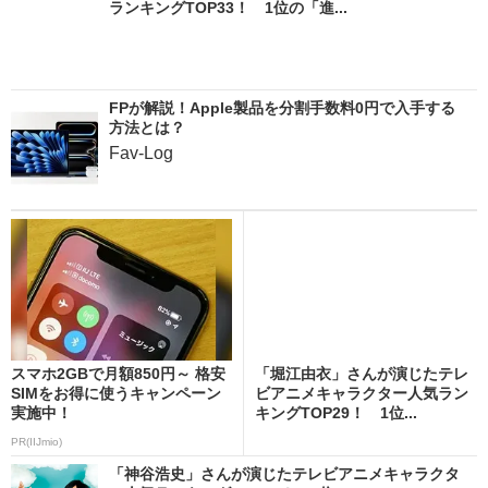
ランキングTOP33！ 1位の「進...
FPが解説！Apple製品を分割手数料0円で入手する
方法とは？
Fav-Log
スマホ2GBで月額850円～ 格安
「堀江由衣」さんが演じたテレ
SIMをお得に使うキャンペーン
ビアニメキャラクター人気ラン
実施中！
キングTOP29！ 1位...
PR(IIJmio)
「神谷浩史」さんが演じたテレビアニメキャラクタ