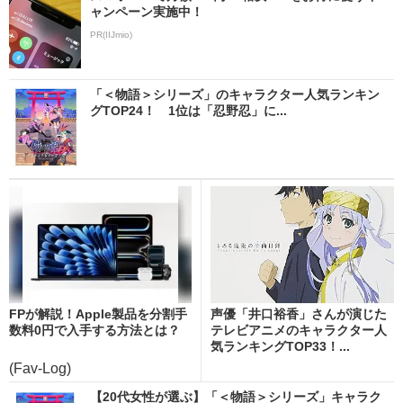
ャンペーン実施中！
PR(IIJmio)
「＜物語＞シリーズ」のキャラクター人気ランキン
グTOP24！ 1位は「忍野忍」に...
FPが解説！Apple製品を分割手
声優「井口裕香」さんが演じた
数料0円で入手する方法とは？
テレビアニメのキャラクター人
気ランキングTOP33！...
(Fav-Log)
【20代女性が選ぶ】「＜物語＞シリーズ」キャラク