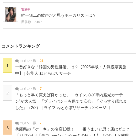
実施中
唯一無二の歌声だと思うボーカリストは？
回答数：8107
コメントランキング
コメント数：
21
1
一番好きな「韓国の男性俳優」は？【2026年版・人気投票実施
中】 | 芸能人 ねとらぼリサーチ
コメント数：
7
2
「もっと早く買えば良かった」 カインズの“車内遮光カーテ
ン”が大人気 「プライバシーも保てて安心」「ぐっすり眠れま
した」（2/2） | ライフ ねとらぼリサーチ：2ページ目
コメント数：
7
3
兵庫県の「ケーキ」の名店10選！ 一番うまいと思う店はどこ？
【7月12日は「デコレーションケーキの日」！】（2/4） | 兵庫県