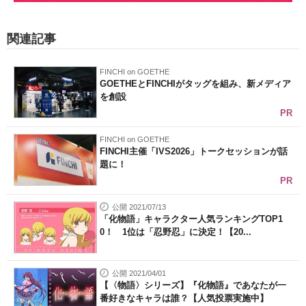
関連記事
FINCHI on GOETHE
GOETHEとFINCHIがタッグを組み、新メディア
を創設
PR
FINCHI on GOETHE
FINCHI主催「IVS2026」トークセッションが話
題に！
PR
公開 2021/07/13
「化物語」キャラクター人気ランキングTOP1
0！ 1位は「忍野忍」に決定！【20...
公開 2021/04/01
【〈物語〉シリーズ】『化物語』であなたが一
番好きなキャラは誰？【人気投票実施中】