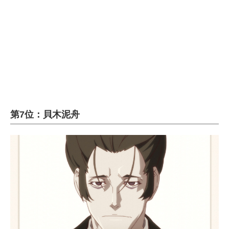
第7位：貝木泥舟