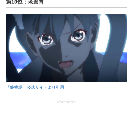
第10位：老倉育
ITの今と未来を見通す
スマホと通信の最新トレンド
進化するPCとデバイスの未来
好きが集まる 比べて選べる
ビジネスと働き方のヒント
AI活用のいまが分かる
「終物語」公式サイトより引用
企業ITのトレンドを詳説
経営リーダーのコミュニティ
advertisement
マーケ×ITの今がよく分かる
ITエンジニア向け専門サイト