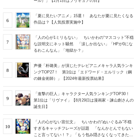
ール）」【2月1日はプリキュアの日】
「夏に見たいアニメ」15選！ あなたが夏に見たくなる
6
作品は？【人気投票実施中】
「人の心が1ミリもない」 ちいかわの“マスコット”不穏
7
な説明文にネット騒然 「涙しか出ない」「HPが0にな
るわこんなん」「地獄か？」
声優「朴璐美」が演じたテレビアニメキャラ人気ランキ
8
ングTOP27！ 第1位は「エドワード・エルリック（鋼
の錬金術師）」【2024年最新投票結果】
「進撃の巨人」キャラクター人気ランキングTOP30！
9
第1位は「リヴァイ」【8月29日は漫画家・諫山創さんの
誕生日】
「人の心がない宣伝文」 ちいかわの“ぬいぐるみ”不穏
10
すぎるキャッチフレーズが話題 「なんかとんでもない
こと言ってない！？」「もう包み隠さなくなってきた