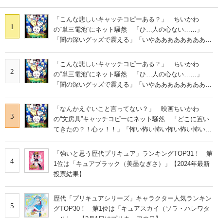
「こんな悲しいキャッチコピーある？」 ちいかわ
1
の“単三電池”にネット騒然 「ひ…人の心ない……」
「闇の深いグッズで震える」「いやあああああああああ
あ」
「こんな悲しいキャッチコピーある？」 ちいかわ
2
の“単三電池”にネット騒然 「ひ…人の心ない……」
「闇の深いグッズで震える」「いやあああああああああ
あ」
「なんかえぐいこと言ってない？」 映画ちいかわ
3
の“文房具”キャッチコピーにネット騒然 「どこに置い
てきたの？！心ッ！！」「怖い怖い怖い怖い怖い怖い怖
い」
「強いと思う歴代プリキュア」ランキングTOP31！ 第
4
1位は「キュアブラック（美墨なぎさ）」【2024年最新
投票結果】
歴代「プリキュアシリーズ」キャラクター人気ランキン
5
グTOP30！ 第1位は「キュアスカイ（ソラ・ハレワタ