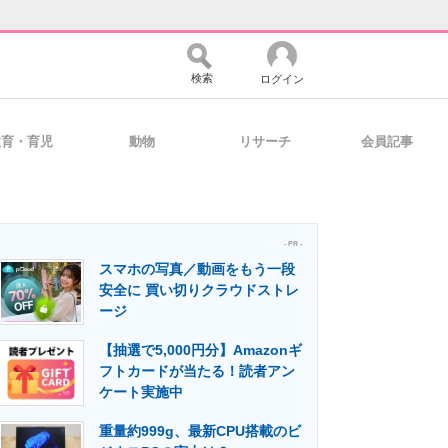
検索
ログイン
教育・育児
動物
リサーチ
会員記事
バイスの未来
好きが集まる 比べて選べる
- PR -
スマホの写真／動画をもう一段
コミュニティ
マーケ×ITの今がよく分かる
安全に 買い切りクラウドストレ
ージ
【抽選で5,000円分】Amazonギ
・活用を支援
フトカードが当たる！読者アン
ケート実施中
重量約999g、最新CPU搭載のビ