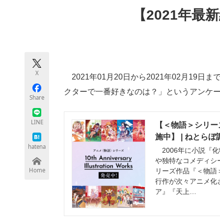
モノづくり技術者専門サイト
エレクトロ
【2021年最
ちょっと気になるネットの話題
X
2021年01月20日から2021年02月1
クターで一番好きなのは？」というアンケ
Share
LINE
【＜物語＞シリー
施中】 | ねとら
hatena
2006年に小説『
や独特なコメディシ
Home
リーズ作品『＜物語
行作が次々アニメ化
ア』『天上…