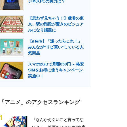
ジネスPCの実力は？
門メディア
建設×テクノロジーの最前線
【思わず見ちゃう！】猛暑の東
京、駅の階段が驚きのビジュア
ルになり話題に
【iHerb】「迷ったらこれ！」
みんなが"リピ買い"している人
気商品
スマホ2GBで月額850円～ 格安
SIMをお得に使うキャンペーン
実施中！
「アニメ」のアクセスランキング
1
「なんかえぐいこと言ってな