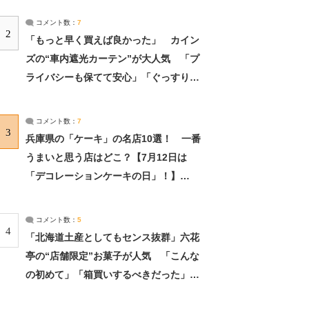
コメント数：
7
2
「もっと早く買えば良かった」 カイン
ズの“車内遮光カーテン”が大人気 「プ
ライバシーも保てて安心」「ぐっすり眠
れました」（2/2） | ライフ ねとらぼリ
サーチ：2ページ目
コメント数：
7
3
兵庫県の「ケーキ」の名店10選！ 一番
うまいと思う店はどこ？【7月12日は
「デコレーションケーキの日」！】
（2/4） | 兵庫県 ねとらぼリサーチ：2ペ
ージ目
コメント数：
5
4
「北海道土産としてもセンス抜群」六花
亭の“店舗限定”お菓子が人気 「こんな
の初めて」「箱買いするべきだった」
（1/2） | 北海道 ねとらぼリサーチ