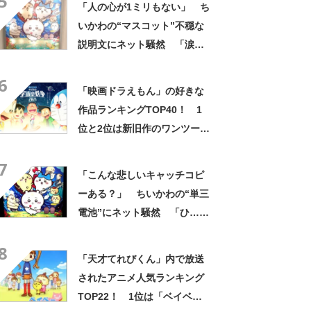
5
「人の心が1ミリもない」 ち
み隠さなくなってきたな」
いかわの“マスコット”不穏な
説明文にネット騒然 「涙し
か出ない」「HPが0になるわ
6
こんなん」「地獄か？」
「映画ドラえもん」の好きな
作品ランキングTOP40！ 1
位と2位は新旧作のワンツーフ
ィニッシュに！
7
「こんな悲しいキャッチコピ
ーある？」 ちいかわの“単三
電池”にネット騒然 「ひ…人
の心ない……」「闇の深いグ
8
ッズで震える」「いやあああ
「天才てれびくん」内で放送
あああああああ」
されたアニメ人気ランキング
TOP22！ 1位は「ベイベー