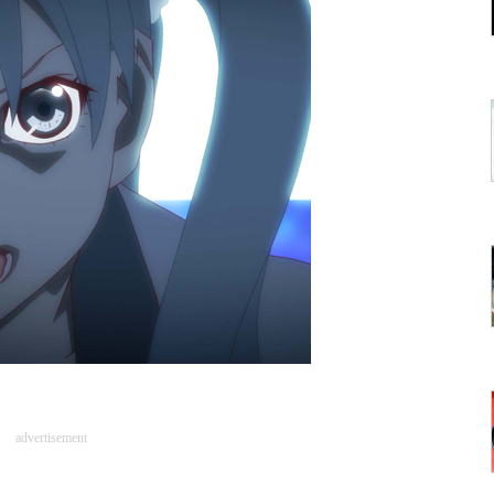
advertisement