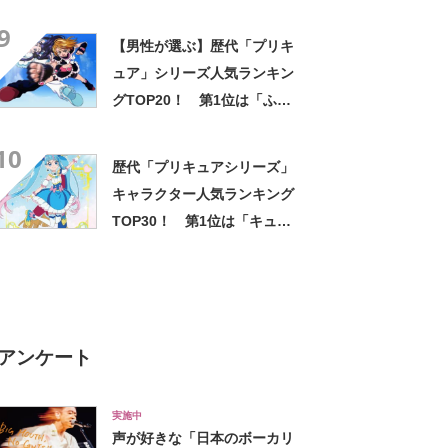
ばあちゃん」【2021年最新投
9
票結果】
【男性が選ぶ】歴代「プリキ
ュア」シリーズ人気ランキン
グTOP20！ 第1位は「ふた
りはプリキュア」【2023年最
10
新調査結果】
歴代「プリキュアシリーズ」
キャラクター人気ランキング
TOP30！ 第1位は「キュア
スカイ（ソラ・ハレワター
ル）」【2月1日はプリキュア
の日】
アンケート
実施中
声が好きな「日本のボーカリ