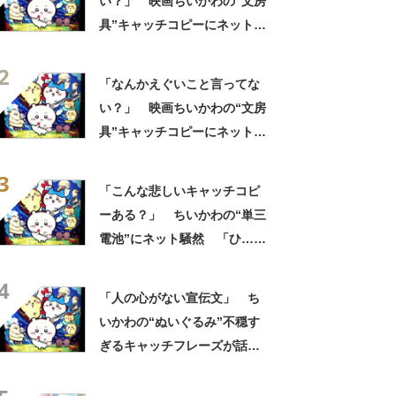
い？」 映画ちいかわの“文房
具”キャッチコピーにネット騒
然 「どこに置いてきた
2
の？！心ッ！！」「怖い怖い
「なんかえぐいこと言ってな
怖い怖い怖い怖い怖い」
い？」 映画ちいかわの“文房
具”キャッチコピーにネット騒
然 「どこに置いてきた
3
の？！心ッ！！」「怖い怖い
「こんな悲しいキャッチコピ
怖い怖い怖い怖い怖い」
ーある？」 ちいかわの“単三
電池”にネット騒然 「ひ…人
の心ない……」「闇の深いグ
4
ッズで震える」「いやあああ
「人の心がない宣伝文」 ち
あああああああ」
いかわの“ぬいぐるみ”不穏す
ぎるキャッチフレーズが話
題 「なんかとんでもないこ
と言ってない！？」「もう包