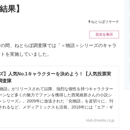
ニクス専門サイト
電子設計の基本と応用
エネルギーの専
新結果】
ねとらぼリサーチ
目次を表示
9日までの間、ねとらぼ調査隊では「＜物語＞シリーズのキャラ
ートを実施していました。
ズ】人気No.1キャラクターを決めよう！【人気投票実
ぼ調査隊
化物語』がリリースされて以降、強烈な個性を持つキャラクター
ーンなど多くの魅力でファンを獲得した西尾維新さんの小説シ
＞シリーズ』。2009年に放送された「化物語」を皮切りに、刊
されるなど、メディアミックスも活発。2018年には『エア・ギ
nlab.itmedia.co.jp