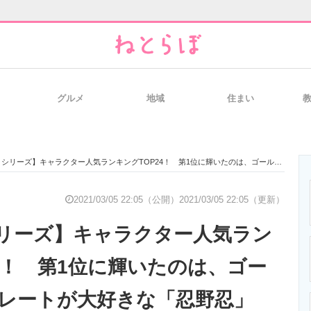
グルメ
地域
住まい
と未来を見通す
スマホと通信の最新トレンド
進化するPCとデ
ズ】キャラクター人気ランキングTOP24！ 第1位に輝いたのは、ゴールデンチョコレートが大好きな「忍野忍」【2021年最新結果】
のいまが分かる
企業ITのトレンドを詳説
経営リーダーの
2021/03/05 22:05（公開）
2021/03/05 22:05（更新）
リーズ】キャラクター人気ラン
T製品の総合サイト
IT製品の技術・比較・事例
製造業のIT導入
24！ 第1位に輝いたのは、ゴー
レートが大好きな「忍野忍」