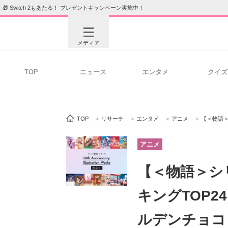
🎁 Switch 2もあたる！ プレゼントキャンペーン実施中！
メディア
TOP
ニュース
エンタメ
クイズ
注目記事を集めた総合ページ
ITの今
TOP
>
リサーチ
>
エンタメ
>
アニメ
>
【＜物語＞シリー
ビジネスと働き方のヒント
AI活用
アニメ
【＜物語＞シ
ITエンジニア向け専門サイト
企業向けI
キングTOP
ルデンチョコ