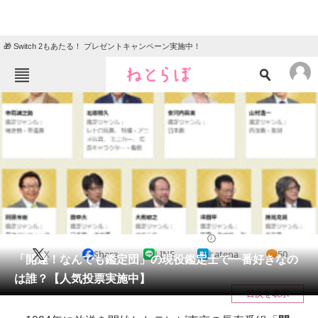
🎁 Switch 2もあたる！ プレゼントキャンペーン実施中！
ねとらぼメニュー
TOP
ニュース
エンタメ
クイズ
グルメ
地域
住まい
教育・育児
動物
リサーチ
バラエティ
2021/03/11 19:25（公開）
X
Share
LINE
hatena
50
会員記事
「開運！なんでも鑑定団」の現役鑑定士で一番好きなの
は誰？【人気投票実施中】
メディア
目次を表示
注目記事を集めた総合ページ