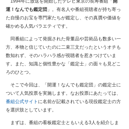
1994年に放送を開始したテレビ東京の長寿番組「
開
運！なんでも鑑定団
」。有名人や番組視聴者が持ち寄っ
ITの今と未来を見通す
た自慢のお宝を専門家たちが鑑定し、その真贋や価値を
スマホと通信の最新トレンド
確かめる人気バラエティです。
進化するPCとデバイスの未来
同番組によって発掘された骨董品や芸術品も数多い一
方、本物と信じていたのに二束三文だったというオチも
好きが集まる 比べて選べる
数知れず、そのハラハラ感が視聴者を惹きつけていま
ビジネスと働き方のヒント
す。また、知識と個性豊かな「鑑定士」の面々も見どこ
ろのひとつ。
AI活用のいまが分かる
そこで今回は、「開運！なんでも鑑定団」の鑑定士に
企業ITのトレンドを詳説
ついて人気投票を実施します。なお投票にあたっては、
経営リーダーのコミュニティ
番組公式サイト
に名前が記載されている現役鑑定士の方
を選択肢としています。
マーケ×ITの今がよく分かる
まずは、番組の看板鑑定士ともいえる3人を紹介しま
ITエンジニア向け専門サイト