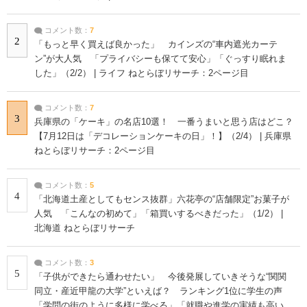
コメント数：
7
2
「もっと早く買えば良かった」 カインズの“車内遮光カーテ
ン”が大人気 「プライバシーも保てて安心」「ぐっすり眠れま
した」（2/2） | ライフ ねとらぼリサーチ：2ページ目
コメント数：
7
3
兵庫県の「ケーキ」の名店10選！ 一番うまいと思う店はどこ？
【7月12日は「デコレーションケーキの日」！】（2/4） | 兵庫県
ねとらぼリサーチ：2ページ目
コメント数：
5
4
「北海道土産としてもセンス抜群」六花亭の“店舗限定”お菓子が
人気 「こんなの初めて」「箱買いするべきだった」（1/2） |
北海道 ねとらぼリサーチ
コメント数：
3
5
「子供ができたら通わせたい」 今後発展していきそうな“関関
同立・産近甲龍の大学”といえば？ ランキング1位に学生の声
「学問の街のように多様に学べる」「就職や進学の実績も高い」