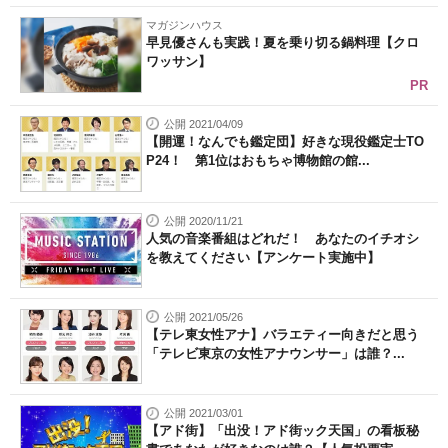
マガジンハウス
早見優さんも実践！夏を乗り切る鍋料理【クロ
ワッサン】
PR
公開 2021/04/09
【開運！なんでも鑑定団】好きな現役鑑定士TO
P24！ 第1位はおもちゃ博物館の館...
公開 2020/11/21
人気の音楽番組はどれだ！ あなたのイチオシ
を教えてください【アンケート実施中】
公開 2021/05/26
【テレ東女性アナ】バラエティー向きだと思う
「テレビ東京の女性アナウンサー」は誰？...
公開 2021/03/01
【アド街】「出没！アド街ック天国」の看板秘