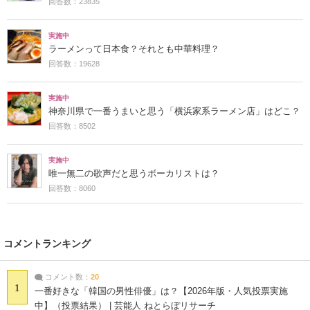
回答数：23835
実施中
ラーメンって日本食？それとも中華料理？
回答数：19628
実施中
神奈川県で一番うまいと思う「横浜家系ラーメン店」はどこ？
回答数：8502
実施中
唯一無二の歌声だと思うボーカリストは？
回答数：8060
コメントランキング
コメント数：
20
1
一番好きな「韓国の男性俳優」は？【2026年版・人気投票実施
中】（投票結果） | 芸能人 ねとらぼリサーチ