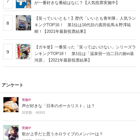
7
が一番好きな番組はなに？【人気投票実施中】
【笑っていいとも！】歴代「いいとも青年隊」人気ラン
8
キングTOP16！ 第1位は16代目の真田佑馬＆野澤祐
樹！【2021年最新投票結果】
【ガキ使】一番笑った「笑ってはいけない」シリーズラ
9
ンキングTOP18！ 第1位は「温泉宿一泊二日の旅in湯
河原」【2021年最新投票結果】
アンケート
実施中
声が好きな「日本のボーカリスト」は？
回答数：49393
実施中
歌が上手だと思うホロライブのメンバーは？