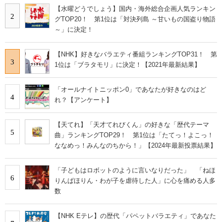
【水曜どうでしょう】国内・海外総合企画人気ランキン
2
グTOP20！ 第1位は「対決列島 ～甘いもの国盗り物語
～」に決定！
【NHK】好きなバラエティ番組ランキングTOP31！ 第
3
1位は「ブラタモリ」に決定！【2021年最新結果】
「オールナイトニッポン0」であなたが好きなのはど
4
れ？【アンケート】
【天てれ】「天才てれびくん」の好きな「歴代テーマ
5
曲」ランキングTOP29！ 第1位は「たてっ！よこっ！
ななめっ！みんなのちから！」【2024年最新投票結果】
「子どもはロボットのように言いなりだった」 「ねほ
6
りんぱほりん・わが子を虐待した人」に心を痛める人多
数
【NHK Eテレ】の歴代「パペットバラエティ」であなた