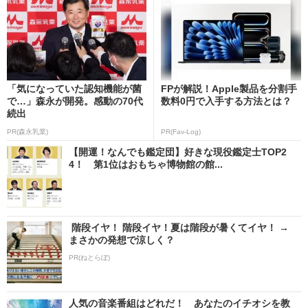
「気になっていた認知機能が菌
FPが解説！Apple製品を分割手
で…」森永が開発。感動の70代
数料0円で入手する方法とは？
続出
PR(森永乳業)
PR(Fav-Log)
【開運！なんでも鑑定団】好きな現役鑑定士TOP2
4！ 第1位はおもちゃ博物館の館...
階段イヤ！ 階段イヤ！夏は階段が暑くてイヤ！ →
まさかの発想で涼しく？
PR(ねとらぼ)
人気の音楽番組はどれだ！ あなたのイチオシを教