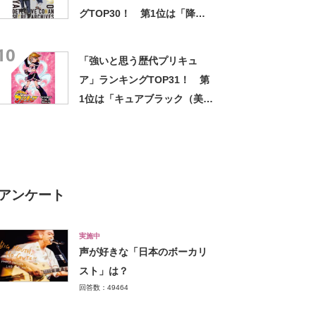
グTOP30！ 第1位は「降谷
零」【2024年最新投票結果】
10
「強いと思う歴代プリキュ
ア」ランキングTOP31！ 第
1位は「キュアブラック（美墨
なぎさ）」【2024年最新投票
結果】
アンケート
実施中
声が好きな「日本のボーカリ
スト」は？
回答数：49464