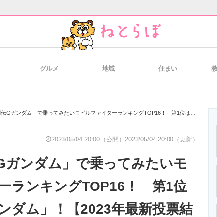
グルメ
地域
住まい
と未来を見通す
スマホと通信の最新トレンド
進化するPCとデ
ガンダム」で乗ってみたいモビルファイターランキングTOP16！ 第1位は「ゴッドガンダム」！【2023年最新投票結果】
のいまが分かる
企業ITのトレンドを詳説
経営リーダーの
2023/05/04 20:00（公開）
2023/05/04 20:00（更新）
Gガンダム」で乗ってみたいモ
T製品の総合サイト
IT製品の技術・比較・事例
製造業のIT導入
ーランキングTOP16！ 第1位
ンダム」！【2023年最新投票結