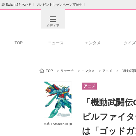
🎁 Switch 2もあたる！ プレゼントキャンペーン実施中！
メディア
TOP
ニュース
エンタメ
クイズ
注目記事を集めた総合ページ
ITの今
TOP
>
リサーチ
>
エンタメ
>
アニメ
>
「機動武闘伝G
ビジネスと働き方のヒント
AI活用
アニメ
「機動武闘伝
ITエンジニア向け専門サイト
企業向けI
ビルファイタ
出典：Amazon.co.jp
は「ゴッドガ