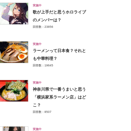
実施中
歌が上手だと思うホロライブ
のメンバーは？
回答数：23856
実施中
ラーメンって日本食？それと
も中華料理？
回答数：19645
実施中
神奈川県で一番うまいと思う
「横浜家系ラーメン店」はど
こ？
回答数：8507
実施中