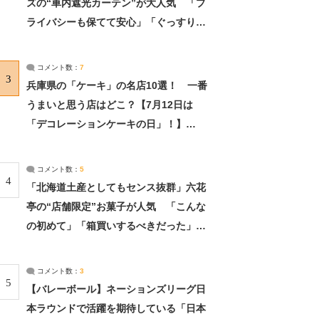
ズの“車内遮光カーテン”が大人気 「プ
ライバシーも保てて安心」「ぐっすり眠
れました」（2/2） | ライフ ねとらぼリ
サーチ：2ページ目
コメント数：
7
3
兵庫県の「ケーキ」の名店10選！ 一番
うまいと思う店はどこ？【7月12日は
「デコレーションケーキの日」！】
（2/4） | 兵庫県 ねとらぼリサーチ：2ペ
ージ目
コメント数：
5
4
「北海道土産としてもセンス抜群」六花
亭の“店舗限定”お菓子が人気 「こんな
の初めて」「箱買いするべきだった」
（1/2） | 北海道 ねとらぼリサーチ
コメント数：
3
5
【バレーボール】ネーションズリーグ日
本ラウンドで活躍を期待している「日本