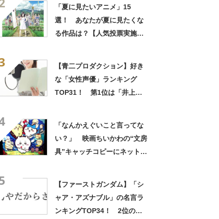
2
ッズで震える」「いやあああ
「夏に見たいアニメ」15
あああああああ」
選！ あなたが夏に見たくな
る作品は？【人気投票実施
中】
3
【青二プロダクション】好き
な「女性声優」ランキング
TOP31！ 第1位は「井上麻
里奈」【2024年最新投票結
4
果】
「なんかえぐいこと言ってな
い？」 映画ちいかわの“文房
具”キャッチコピーにネット騒
然 「どこに置いてきた
5
の？！心ッ！！」「怖い怖い
【ファーストガンダム】「シ
怖い怖い怖い怖い怖い」
ャア・アズナブル」の名言ラ
ンキングTOP34！ 2位の