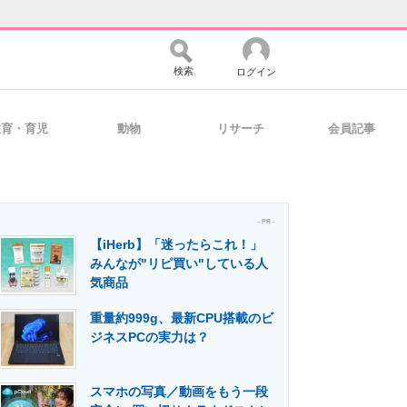
検索
ログイン
教育・育児
動物
リサーチ
会員記事
バイスの未来
好きが集まる 比べて選べる
- PR -
【iHerb】「迷ったらこれ！」
コミュニティ
マーケ×ITの今がよく分かる
みんなが"リピ買い"している人
気商品
重量約999g、最新CPU搭載のビ
・活用を支援
ジネスPCの実力は？
スマホの写真／動画をもう一段