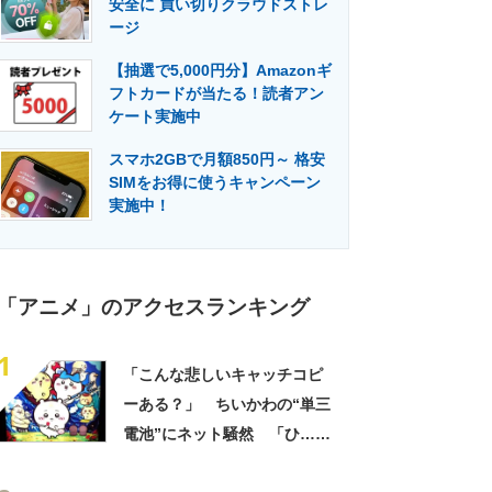
安全に 買い切りクラウドストレ
門メディア
建設×テクノロジーの最前線
ージ
【抽選で5,000円分】Amazonギ
フトカードが当たる！読者アン
ケート実施中
スマホ2GBで月額850円～ 格安
SIMをお得に使うキャンペーン
実施中！
「アニメ」のアクセスランキング
1
「こんな悲しいキャッチコピ
ーある？」 ちいかわの“単三
電池”にネット騒然 「ひ…人
の心ない……」「闇の深いグ