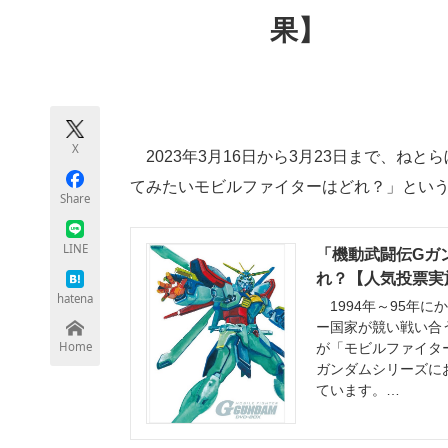
モノづくり技術者専門サイト
エレクトロ
果】
ちょっと気になるネットの話題
X
2023年3月16日から3月23日まで、ね
てみたいモビルファイターはどれ？」とい
Share
LINE
「機動武闘伝Gガ
れ？【人気投票実施
hatena
1994年～95年
ー国家が競い戦い合
Home
が「モビルファイタ
ガンダムシリーズに
ています。…