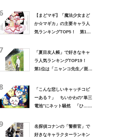
「坊やだからさ」を上回る1位
6
は？
【まどマギ】「魔法少女まど
か☆マギカ」の主要キャラ人
気ランキングTOP5！ 第1位
は「暁美ほむら」！【2022年
7
最新投票結果】
「夏目友人帳」で好きなキャ
ラ人気ランキングTOP19！
第1位は「ニャンコ先生／斑」
【2023年最新投票結果】
8
「こんな悲しいキャッチコピ
ーある？」 ちいかわの“単三
電池”にネット騒然 「ひ…人
の心ない……」「闇の深いグ
9
ッズで震える」「いやあああ
名探偵コナンの「警察官」で
あああああああ」
好きなキャラクターランキン