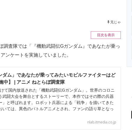
ニクス専門サイト
電子設計の基本と応用
エネルギーの専
兄じゃ
目次を表示
とらぼ調査隊では「『機動武闘伝Gガンダム』であなたが乗っ
うアンケートを実施していました。
ンダム」であなたが乗ってみたいモビルファイターはど
中】 | アニメ ねとらぼ調査隊
にかけて国内放送された「機動武闘伝Gガンダム」。世界のコロニ
う武闘大会を舞台とするストーリーで、本作ではその際の兵器
ー」と呼ばれます。ロボット兵器による「戦争」を描いてきた
おいては、異色のバトルアニメとされ、ファンの語り草となっ
nlab.itmedia.co.jp