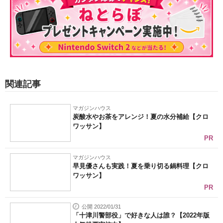
関連記事
マガジンハウス
炭酸水やお茶をアレンジ！夏の水分補給【クロ
ワッサン】
PR
マガジンハウス
早見優さんも実践！夏を乗り切る鍋料理【クロ
ワッサン】
PR
公開 2022/01/31
「十津川警部役」で好きな人は誰？【2022年版