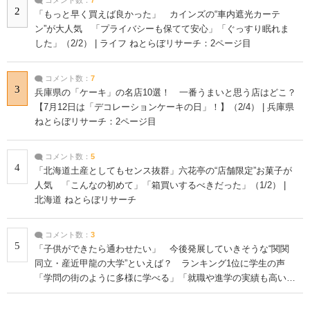
2
「もっと早く買えば良かった」 カインズの“車内遮光カーテ
ン”が大人気 「プライバシーも保てて安心」「ぐっすり眠れま
した」（2/2） | ライフ ねとらぼリサーチ：2ページ目
コメント数：
7
3
兵庫県の「ケーキ」の名店10選！ 一番うまいと思う店はどこ？
【7月12日は「デコレーションケーキの日」！】（2/4） | 兵庫県
ねとらぼリサーチ：2ページ目
コメント数：
5
4
「北海道土産としてもセンス抜群」六花亭の“店舗限定”お菓子が
人気 「こんなの初めて」「箱買いするべきだった」（1/2） |
北海道 ねとらぼリサーチ
コメント数：
3
5
「子供ができたら通わせたい」 今後発展していきそうな“関関
同立・産近甲龍の大学”といえば？ ランキング1位に学生の声
「学問の街のように多様に学べる」「就職や進学の実績も高い」
| 大学 ねとらぼリサーチ