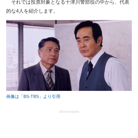
それでは投票対象となる十津川警部役の中から、代表
企業向けIT製品の総合サイト
的な4人を紹介します。
IT製品の技術・比較・事例
製造業のIT導入・活用を支援
モノづくり技術者専門サイト
エレクトロニクス専門サイト
電子設計の基本と応用
エネルギーの専門メディア
画像は「BS-TBS」より引用
建設×テクノロジーの最前線
advertisement
ちょっと気になるネットの話題