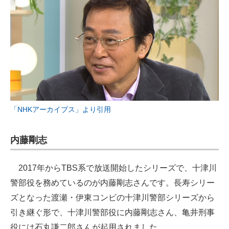
「NHKアーカイブス」より引用
内藤剛志
2017年からTBS系で放送開始したシリーズで、十津川
警部役を務めているのが内藤剛志さんです。長寿シリー
ズとなった渡瀬・伊東コンビの十津川警部シリーズから
引き継ぐ形で、十津川警部役に内藤剛志さん、亀井刑事
役には石丸謙二郎さんが起用されました。