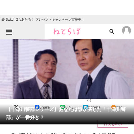
🎁 Switch 2もあたる！ プレゼントキャンペーン実施中！
ねとらぼメニュー
TOP
ニュース
エンタメ
クイズ
グルメ
地域
住まい
教育・育児
動物
リサーチ
ドラマ
2021/03/21 18:15（公開）
X
Share
LINE
hatena
114
会員記事
【十津川警部シリーズ】あなたは誰が演じた「十津川警
部」が一番好き？
メディア
目次を表示
注目記事を集めた総合ページ