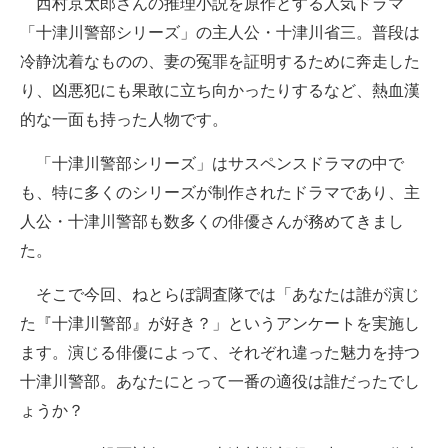
西村京太郎さんの推理小説を原作とする人気ドラマ
「十津川警部シリーズ」の主人公・十津川省三。普段は
ITの今と未来を見通す
冷静沈着なものの、妻の冤罪を証明するために奔走した
スマホと通信の最新トレンド
り、凶悪犯にも果敢に立ち向かったりするなど、熱血漢
的な一面も持った人物です。
進化するPCとデバイスの未来
「十津川警部シリーズ」はサスペンスドラマの中で
好きが集まる 比べて選べる
も、特に多くのシリーズが制作されたドラマであり、主
ビジネスと働き方のヒント
人公・十津川警部も数多くの俳優さんが務めてきまし
た。
AI活用のいまが分かる
そこで今回、ねとらぼ調査隊では「あなたは誰が演じ
企業ITのトレンドを詳説
た『十津川警部』が好き？」というアンケートを実施し
経営リーダーのコミュニティ
ます。演じる俳優によって、それぞれ違った魅力を持つ
十津川警部。あなたにとって一番の適役は誰だったでし
マーケ×ITの今がよく分かる
ょうか？
ITエンジニア向け専門サイト