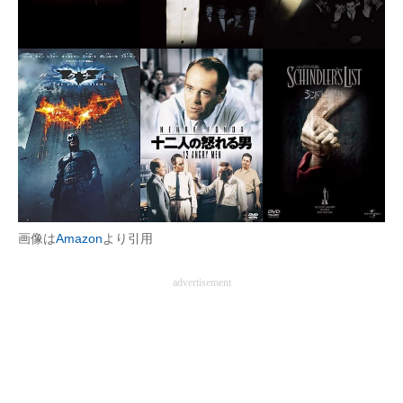
企業向けIT製品の総合サイト
IT製品の技術・比較・事例
製造業のIT導入・活用を支援
モノづくり技術者専門サイト
エレクトロニクス専門サイト
電子設計の基本と応用
画像は
Amazon
より引用
エネルギーの専門メディア
advertisement
建設×テクノロジーの最前線
ちょっと気になるネットの話題