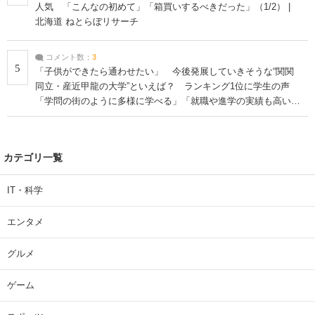
人気 「こんなの初めて」「箱買いするべきだった」（1/2） |
北海道 ねとらぼリサーチ
コメント数：
3
5
「子供ができたら通わせたい」 今後発展していきそうな“関関
同立・産近甲龍の大学”といえば？ ランキング1位に学生の声
「学問の街のように多様に学べる」「就職や進学の実績も高い」
| 大学 ねとらぼリサーチ
カテゴリ一覧
IT・科学
エンタメ
グルメ
ゲーム