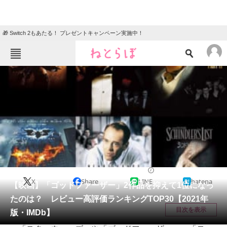
🎁 Switch 2もあたる！ プレゼントキャンペーン実施中！
ねとらぼメニュー
TOP
ニュース
エンタメ
クイズ
グルメ
地域
住まい
教育・育児
動物
リサーチ
映画
2021/04/22 20:50（公開）
X
Share
LINE
hatena
会員記事
【映画】「ゴッドファーザー」2作品を抑えて1位になっ
たのは？ レビュー高評価ランキングTOP30【2021年
メディア
目次を表示
版・IMDb】
注目記事を集めた総合ページ