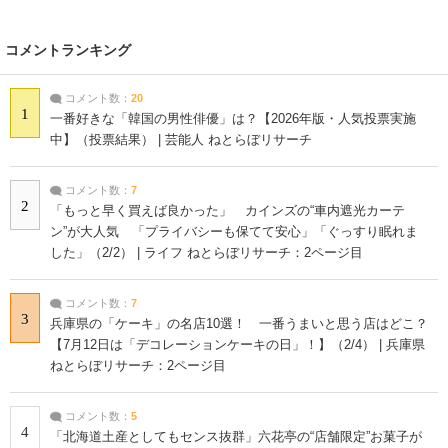
コメントランキング
コメント数：
20
1
一番好きな「韓国の男性俳優」は？【2026年版・人気投票実施
中】（投票結果） | 芸能人 ねとらぼリサーチ
コメント数：
7
2
「もっと早く買えば良かった」 カインズの“車内遮光カーテ
ン”が大人気 「プライバシーも保てて安心」「ぐっすり眠れま
した」（2/2） | ライフ ねとらぼリサーチ：2ページ目
コメント数：
7
3
兵庫県の「ケーキ」の名店10選！ 一番うまいと思う店はどこ？
【7月12日は「デコレーションケーキの日」！】（2/4） | 兵庫県
ねとらぼリサーチ：2ページ目
コメント数：
5
4
「北海道土産としてもセンス抜群」六花亭の“店舗限定”お菓子が