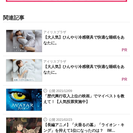
関連記事
アイリスプラザ
【大人気】ひんやり冷感寝具で快適な睡眠をあ
なたに。
PR
アイリスプラザ
【大人気】ひんやり冷感寝具で快適な睡眠をあ
なたに。
PR
公開 2021/12/09
「歴代興行収入上位の映画」でマイベストを教
えて！【人気投票実施中】
公開 2021/02/23
【長編アニメ】「火垂るの墓」「ライオン・キ
ング」を抑えて1位になったのは？ IM...