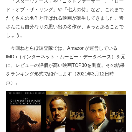
「スターウォーズ」や「ゴッドファーザー」、「ロー
ド・オブ・ザ・リング」や「七人の侍」など、これまで
ITの今と未来を見通す
たくさんの名作と呼ばれる映画が誕生してきました。皆
スマホと通信の最新トレンド
さんにも自分なりの思い出の名作が、きっとあることで
しょう。
進化するPCとデバイスの未来
今回ねとらぼ調査隊では、Amazonが運営している
好きが集まる 比べて選べる
IMDb（インターネット・ムービー・データベース）を元
ビジネスと働き方のヒント
に、レビューの評価が高い映画TOP30を調査。その結果
をランキング形式で紹介します（2021年3月12日時
AI活用のいまが分かる
点）。
企業ITのトレンドを詳説
経営リーダーのコミュニティ
マーケ×ITの今がよく分かる
ITエンジニア向け専門サイト