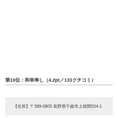
企業向けIT製品の総合サイト
IT製品の技術・比較・事例
製造業のIT導入・活用を支援
モノづくり技術者専門サイト
エレクトロニクス専門サイト
電子設計の基本と応用
エネルギーの専門メディア
第10位：和幸寿し（4.2pt／133クチコミ）
建設×テクノロジーの最前線
ちょっと気になるネットの話題
【住所】〒389-0805 長野県千曲市上徳間554-1