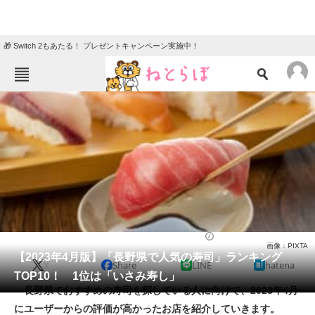
🎁 Switch 2もあたる！ プレゼントキャンペーン実施中！
ねとらぼメニュー
TOP
ニュース
エンタメ
クイズ
グルメ
地域
住まい
教育・育児
動物
リサーチ
寿司
2023/04/30 12:45（公開）
画像：PIXTA
会員記事
【2023年4月版】「長野県で人気の寿司」ランキング
X
Share
LINE
hatena
TOP10！ 1位は「いさみ寿し」
メディア
長野県でおすすめの寿司を探している人に向けて、2023年4月
にユーザーからの評価が高かったお店を紹介していきます。
注目記事を集めた総合ページ