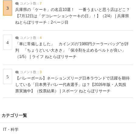
コメント数：
7
3
兵庫県の「ケーキ」の名店10選！ 一番うまいと思う店はどこ？
【7月12日は「デコレーションケーキの日」！】（2/4） | 兵庫県
ねとらぼリサーチ：2ページ目
コメント数：
4
4
「車に常備しました」 カインズの“1980円クーラーバッグ”が評
判 「ちょうどいい大きさ」「保冷剤を止めるベルトが良い」
（1/5） | ライフ ねとらぼリサーチ
コメント数：
3
5
【バレーボール】ネーションズリーグ日本ラウンドで活躍を期待
している「日本男子バレー代表選手」は？【2026年版・人気投
票実施中】（投票結果） | スポーツ ねとらぼリサーチ
カテゴリ一覧
IT・科学