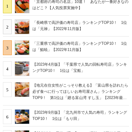
「京都府の寿司の名店」10選！ あなたが一番好きなの
1
はどこ？【人気投票実施中】
「長崎県で高評価の寿司店」ランキングTOP10！ 1位
2
は「元禄」【2022年11月版】
「三重県で高評価の寿司店」ランキングTOP10！ 1位
3
は「鮨暁」【2022年11月版】
【2023年4月版】「千葉県で人気の回転寿司店」ランキ
4
ングTOP10！ 1位は「宝船」
【地元在住女性がこっそり教える】「富山県を訪れたら
5
必ず食べに行ってほしいお寿司屋さん」ランキング
TOP9！ 第1位は「廻る富山湾 すし玉」【2023年最新
調査結果】
【2023年9月版】「北九州市で人気の寿司」ランキング
6
TOP10！ 1位は「もり田」