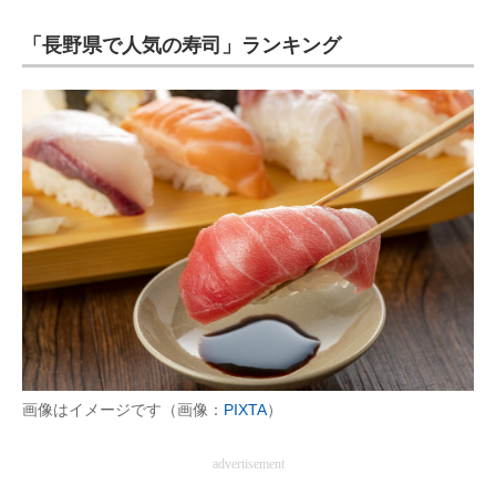
「長野県で人気の寿司」ランキング
ITの今と未来を見通す
スマホと通信の最新トレンド
進化するPCとデバイスの未来
好きが集まる 比べて選べる
ビジネスと働き方のヒント
AI活用のいまが分かる
企業ITのトレンドを詳説
経営リーダーのコミュニティ
画像はイメージです（画像：
PIXTA
）
マーケ×ITの今がよく分かる
advertisement
ITエンジニア向け専門サイト