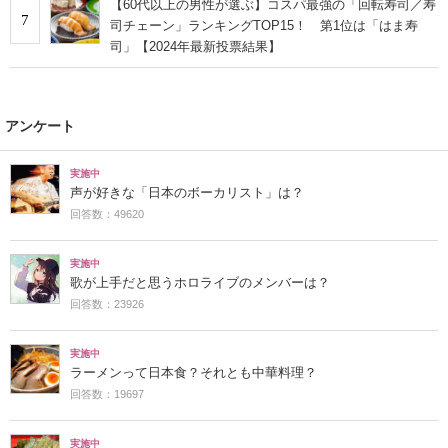
【60代以上の男性が選ぶ】コスパ最強の「回転寿司／寿
7
司チェーン」ランキングTOP15！ 第1位は「はま寿
司」【2024年最新投票結果】
アンケート
実施中
声が好きな「日本のボーカリスト」は？
回答数：49620
実施中
歌が上手だと思うホロライブのメンバーは？
回答数：23926
実施中
ラーメンって日本食？それとも中華料理？
回答数：19697
実施中