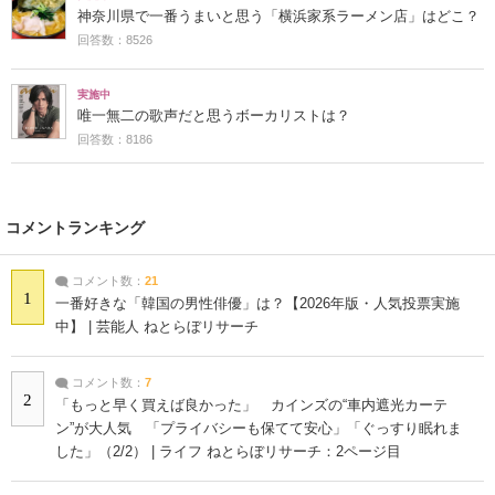
神奈川県で一番うまいと思う「横浜家系ラーメン店」はどこ？
回答数：8526
実施中
唯一無二の歌声だと思うボーカリストは？
回答数：8186
コメントランキング
コメント数：
21
1
一番好きな「韓国の男性俳優」は？【2026年版・人気投票実施
中】 | 芸能人 ねとらぼリサーチ
コメント数：
7
2
「もっと早く買えば良かった」 カインズの“車内遮光カーテ
ン”が大人気 「プライバシーも保てて安心」「ぐっすり眠れま
した」（2/2） | ライフ ねとらぼリサーチ：2ページ目