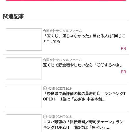
関連記事
合同会社デジタルファーム
「宝くじ、運じゃなかった」当たる人は“同じこ
と”してる
PR
合同会社デジタルファーム
宝くじで貯金増やしたいなら「〇〇するべき」
PR
公開 2022/11/19
「奈良県で高評価の柿の葉寿司店」ランキングT
OP10！ 1位は「ゐざさ 中谷本舗...
公開 2024/09/16
コスパ最強の「回転寿司／寿司チェーン」ラン
キングTOP23！ 第1位は「魚べい」...