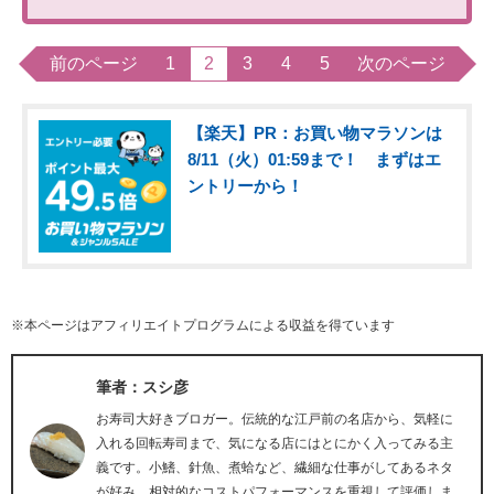
前のページ
1
2
3
4
5
次のページ
【楽天】PR：お買い物マラソンは
8/11（火）01:59まで！ まずはエ
ントリーから！
※本ページはアフィリエイトプログラムによる収益を得ています
筆者：スシ彦
お寿司大好きブロガー。伝統的な江戸前の名店から、気軽に
入れる回転寿司まで、気になる店にはとにかく入ってみる主
義です。小鰭、針魚、煮蛤など、繊細な仕事がしてあるネタ
が好み。相対的なコストパフォーマンスを重視して評価しま